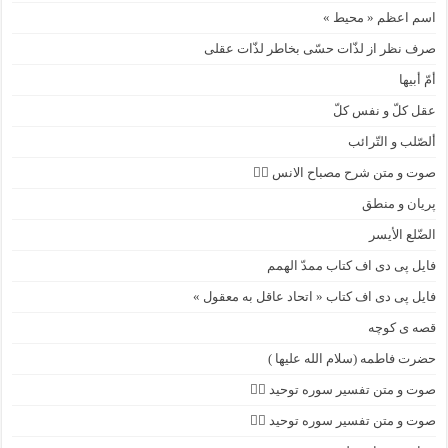
اسم اعظم « محیط »
صرف نظر از لذّات حسّی بخاطر لذّات عقلی
أمّ أبیها
عقل کلّ و نفس کلّ
ألصّلب و التّرائب
صوت و متن شرح مصباح الانس ۹️⃣
پریان و منطق
الضّلع الأیسر
فایل پی دی اف کتاب ممدّ الهمم
فایل پی دی اف کتاب « اتحاد عاقل به معقول »
قصه ی کوچه
حضرت فاطمه (سلام الله علیها )
صوت و متن تفسیر سوره توحید ۴️⃣
صوت و متن تفسیر سوره توحید ۳️⃣