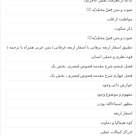
آیا ما از معرفت نفس عاجزیم؟
صوت و متن فصّ محمّدیّه ۲️⃣
مواظبت از قلب
ذکر سکوت
صوت و متن فصّ محمّدیّه۱️⃣
تطبیق اسفار اربعه برهانی با اسفار اربعه عرفانی ( متن عربی همراه با ترجمه )
قوه نظری و عملی انسان
فصل ششم شرح مقدمه فصوص قیصری، بخش یک
فصل چهارم شرح مقدمه فصوص قیصری ، بخش یک
عوارض ذاتی وجود
مفهوم و موضوع وجود
مظهر اسماءالله بودن
اسفار اربعه
کوه هیمالیا و دماوند
ادراک کمالات عقلی