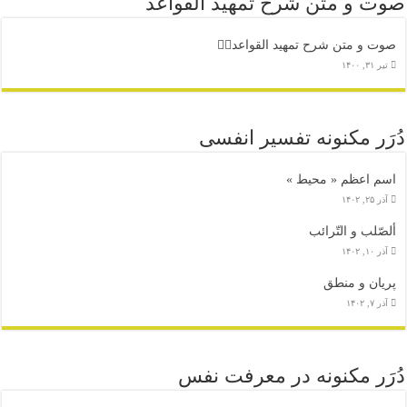
صوت و متن شرح تمهید القواعد
صوت و متن شرح تمهید القواعد۱️⃣
تیر ۳۱, ۱۴۰۰
دُرَر مکنونه تفسیر انفسی
اسم اعظم « محیط »
آذر ۲۵, ۱۴۰۲
ألصّلب و التّرائب
آذر ۱۰, ۱۴۰۲
پریان و منطق
آذر ۷, ۱۴۰۲
دُرَر مکنونه در معرفت نفس