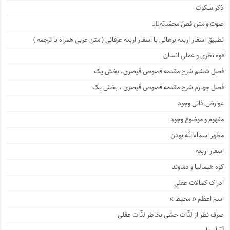
ذکر سکوت
صوت و متن فصّ محمّدیّه۱️⃣
تطبیق اسفار اربعه برهانی با اسفار اربعه عرفانی ( متن عربی همراه با ترجمه )
قوه نظری و عملی انسان
فصل ششم شرح مقدمه فصوص قیصری، بخش یک
فصل چهارم شرح مقدمه فصوص قیصری ، بخش یک
عوارض ذاتی وجود
مفهوم و موضوع وجود
مظهر اسماءالله بودن
اسفار اربعه
کوه هیمالیا و دماوند
ادراک کمالات عقلی
اسم اعظم « محیط »
صرف نظر از لذّات حسّی بخاطر لذّات عقلی