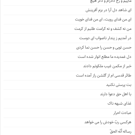
ماییم و رخ دلارام و دگر هیچ
ای شاهد دل آرا در بزم آفرینش
ای من فدای رویت، ای من فدای خویت
من نه کشف و نه کرامت طلبم از کرمت
در آمدیم ز پندار ناصواب ای دوست
حسن تویی و حسن را حسن نما کردی
دل غمدیده ما مطلع انوار شده است
خبر از مکمن غیب ملکوتم دادند
طائر قدسی ام از گلشن راز آمده است
بت پرستی نکنید
با اهل حق دعوا دارند
غذای شبهه ناک
عبادت احرار
هرکسی ربّ خودش را می خواهد
رساله أنّه الحقّ