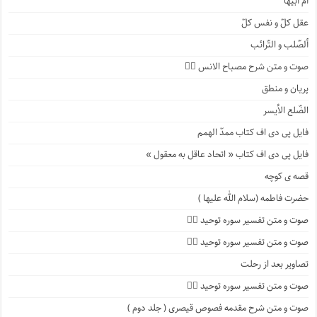
أمّ أبیها
عقل کلّ و نفس کلّ
ألصّلب و التّرائب
صوت و متن شرح مصباح الانس ۹️⃣
پریان و منطق
الضّلع الأیسر
فایل پی دی اف کتاب ممدّ الهمم
فایل پی دی اف کتاب « اتحاد عاقل به معقول »
قصه ی کوچه
حضرت فاطمه (سلام الله علیها )
صوت و متن تفسیر سوره توحید ۴️⃣
صوت و متن تفسیر سوره توحید ۳️⃣
تصاویر بعد از رحلت
صوت و متن تفسیر سوره توحید ۲️⃣
صوت و متن شرح مقدمه فصوص قیصری ( جلد دوم )