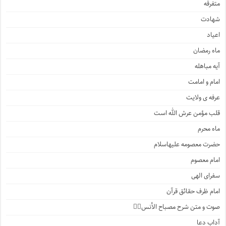
متفرقه
شهادت
اعیاد
ماه رمضان
آیه مباهله
امام و امامت
عرفه ی ولایت
قلب مؤمن عرش الله است
ماه محرم
حضرت معصومه علیهاسلام
امام معصوم
سفرای الهی
امام ظرف حقائق قرآن
صوت و متن شرح مصباح الأنس۲️⃣
آداب دعا