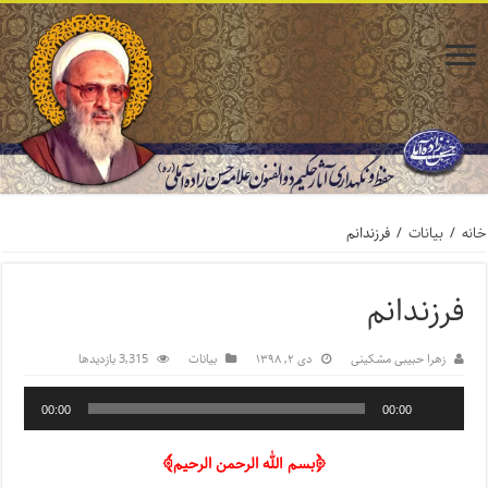
خانه
/
بیانات
/
فرزندانم
فرزندانم
زهرا حبیبی مشکینی
دی ۲, ۱۳۹۸
بیانات
3,315 بازدیدها
00:00
00:00
﴿بسم الله الرحمن الرحیم﴾