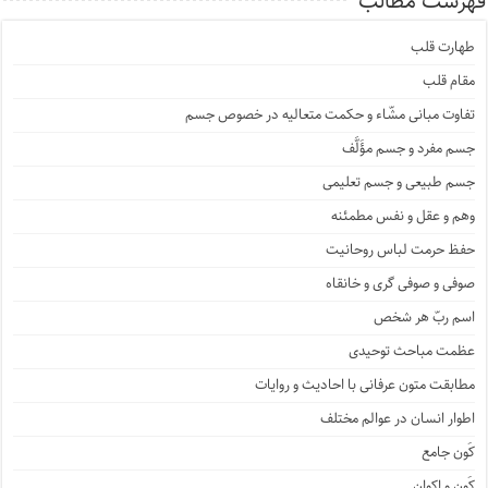
فهرست مطالب
طهارت قلب
مقام قلب
تفاوت مبانی مشّاء و حکمت متعالیه در خصوص جسم
جسم مفرد و جسم مؤَلَّف
جسم طبیعی و جسم تعلیمی
وهم و عقل و نفس مطمئنه
حفظ حرمت لباس روحانیت
صوفی و صوفی گری و خانقاه
اسم ربّ هر شخص
عظمت مباحث توحیدی
مطابقت متون عرفانی با احادیث و روایات
اطوار انسان در عوالم مختلف
کَون جامع
کَون و اکوان