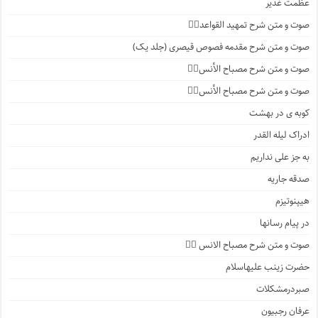
عظمت غدیر
صوت و متن شرح تمهید القواعد۱️⃣
صوت و متن شرح مقدمه فصوص قیصری (جلد یک)
صوت و متن شرح مصباح الأنس۷️⃣
صوت و متن شرح مصباح الأنس۶️⃣
کوبه ی در بهشت
ادراک لیله القدر
به جز علی نداریم
صدقه جاریه
هیپنوتیزم
در پیام رسانها
صوت و متن شرح مصباح الانس ۵️⃣
حضرت زینب علیهاسلام
صبردرمشکلات
عرفان رجبیون