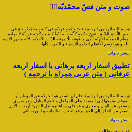
صوت و متن فصّ محمّدیّه۱️⃣
﴿بسم الله الرحمن الرحیم﴾ فصّ حکمهٍ فردیّهٍ فی کلمهٍ محمّدیّهٍ « وَ فی
بعضِ النُّسَخ الشّیخ : فصّ حکمهٍ کلّیّه »، « إنّما کانت حکمته فردیّهً لِإنفراده
بمقام الجمعیّه الإلهیّه الّذی ما فوقه إلّا مرتبه الذّات الأحدیّه، لأنّه مظهر الإسم
الله و هو الإسم الأعظم الجامع للأسماء و النّعوت کلّها، …
بیشتر بخوانید
تطبیق اسفار اربعه برهانی با اسفار اربعه
عرفانی ( متن عربی همراه با ترجمه )
﴿بسم الله الرحمن الرحیم﴾ اعلم أن السفر هو الحرکه عن الموطن أو
الموقف متوجها إلى المقصد بطی المراحل و قطع المنازل و هو صوری
مستغن عن البیان و معنوی و هو على ما اعتبره أهل الشهود أربعه – الأول
السفر من الخلق إلى الحق برفع الحجب الظلمانیه و النوریه التی …
بیشتر بخوانید
فهرست مطالب