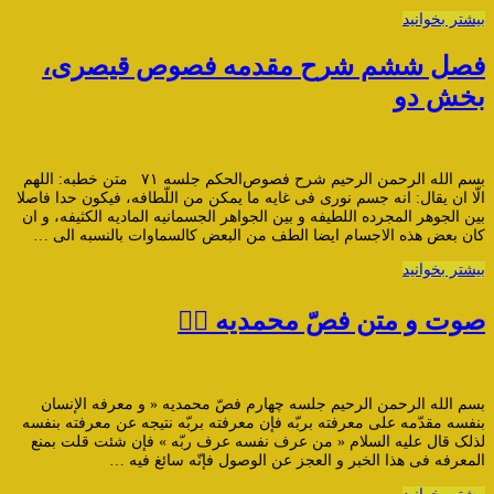
بیشتر بخوانید
فصل ششم شرح مقدمه فصوص قیصری،
بخش دو
بسم الله الرحمن الرحیم شرح فصوص‌الحکم جلسه ۷۱ متن خطبه: اللهم
الّا ان یقال: انه جسم نورى فی غایه ما یمکن من اللّطافه، فیکون حدا فاصلا
بین الجوهر المجرده اللطیفه و بین الجواهر الجسمانیه المادیه الکثیفه، و ان
کان بعض هذه الاجسام ایضا الطف من البعض کالسماوات بالنسبه الى …
بیشتر بخوانید
صوت و متن فصّ محمدیه ۴️⃣
بسم الله الرحمن الرحیم جلسه چهارم فصّ محمدیه « و معرفه الإنسان
بنفسه مقدّمه علی معرفته بربّه فإن معرفته بربّه نتیجه عن معرفته بنفسه
لذلک قال علیه السلام « من عرف نفسه عرف ربّه » فإن شئت قلت بمنع
المعرفه فی هذا الخبر و العجز عن الوصول فإنّه سائغ فیه …