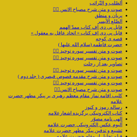
ألصّلب و التّرائب
صوت و متن شرح مصباح الانس ۹️⃣
پریان و منطق
الضّلع الأیسر
فایل پی دی اف کتاب ممدّ الهمم
فایل پی دی اف کتاب « اتحاد عاقل به معقول »
قصه ی کوچه
حضرت فاطمه (سلام الله علیها )
صوت و متن تفسیر سوره توحید ۴️⃣
صوت و متن تفسیر سوره توحید ۳️⃣
تصاویر بعد از رحلت
صوت و متن تفسیر سوره توحید ۲️⃣
صوت و متن شرح مقدمه فصوص قیصری ( جلد دوم )
صوت و متن تفسیر سوره توحید ۱️⃣
صوت و متن شرح مصباح الانس۸⃣
کلیپ اقامه نماز مقام معظم رهبری بر پیکر مطهر حضرت
علامه
رساله رموز و کنوز
کتاب الکترونیکی برگزیده اشعارعلامه
الهی نامه مصوّر
آلبوم عکس الکترونیکی حضرت علامه
تشییع و تدفین پیکر مطهر حضرت علامه
فیلم تجلیل از مقام حضرت علامه