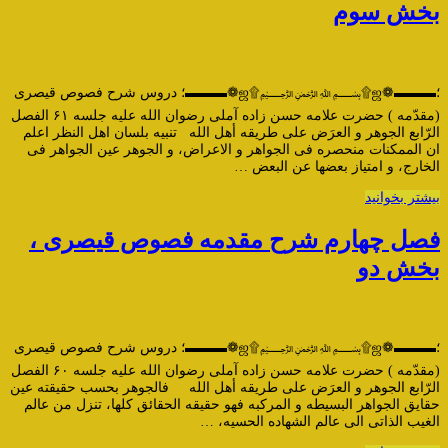
بخش سوم
؛▬▬▬❁ஜ۩﷽۩ஜ❁▬▬▬؛ دروس شرح فصوص قیصری
(مقدّمه ) حضرت علامه حسن زاده آملی رضوان الله علیه جلسه ۶۱ الفصل
الرّابع الجوهر و العرَض علی طریقه أهل الله تنبیه بلسان اهل النظر اعلم
ان الممکنات منحصره فی الجواهر و الاعراض، و الجوهر عین الجواهر فی
الخارج، و امتیاز بعضها عن البعض …
بیشتر بخوانید
فصل چهارم شرح مقدمه فصوص قیصری ،
بخش دو
؛▬▬▬❁ஜ۩﷽۩ஜ❁▬▬▬؛ دروس شرح فصوص قیصری
(مقدّمه ) حضرت علامه حسن زاده آملی رضوان الله علیه جلسه ۶۰ الفصل
الرّابع الجوهر و العرَض علی طریقه أهل الله فالجوهر بحسب حقیقته عین
حقایق الجواهر البسیطه و المرکبه فهو حقیقه الحقائق کلها، تنزل من عالم
الغیب الذاتى الى عالم الشهاده الحسیه، …