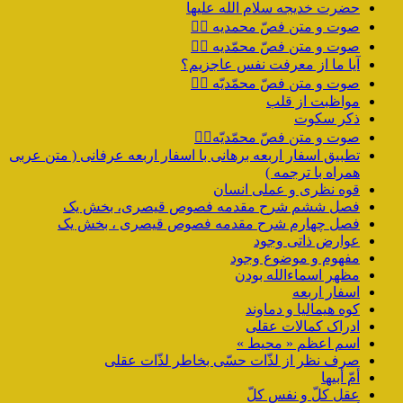
حضرت خدیجه سلام الله علیها
صوت و متن فصّ محمدیه ۴️⃣
صوت و متن فصّ محمّدیه ۳️⃣
آیا ما از معرفت نفس عاجزیم؟
صوت و متن فصّ محمّدیّه ۲️⃣
مواظبت از قلب
ذکر سکوت
صوت و متن فصّ محمّدیّه۱️⃣
تطبیق اسفار اربعه برهانی با اسفار اربعه عرفانی ( متن عربی
همراه با ترجمه )
قوه نظری و عملی انسان
فصل ششم شرح مقدمه فصوص قیصری، بخش یک
فصل چهارم شرح مقدمه فصوص قیصری ، بخش یک
عوارض ذاتی وجود
مفهوم و موضوع وجود
مظهر اسماءالله بودن
اسفار اربعه
کوه هیمالیا و دماوند
ادراک کمالات عقلی
اسم اعظم « محیط »
صرف نظر از لذّات حسّی بخاطر لذّات عقلی
أمّ أبیها
عقل کلّ و نفس کلّ