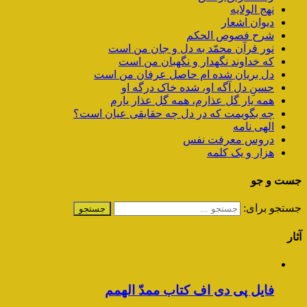
نهج الولایه
دیوان اشعار
شرح فصوص الحکم
نور قرآن محمّد به دل و جان من است
که خداوند نگهدار و نگهبان من است
دل بریان شده ام حاصل عرفان من است
حسنِ دل آگه او، شده خاک درگه او
همه یار گل عذارم، همه گل عذار یارم
چه بگویمت که در دل چه حقایقی عیان است؟
الهی نامه
دروس معرفت نفس
هزار و یک کلمه
جست و جو
جستجو برای:
آثار
فایل پی دی اف کتاب ممدّ الهمم