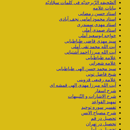
ألصّحیفه الزّبرجدیّه فی کلمات سجّادیّه
بیانات علامه
استاد حسن رمضانی
استاد محمود امامی نجف آبادی
استاد مهدی سمندری
استاد صمدی آملی
خواجه ابوسعید آملی
سید مهدی قاضی طباطبایی
آیت الله محمد تقی آملی
آیت الله میرزا احمد آشتیانی
علامه طباطبایی
علامه شعرانی
سید محمد حسن الهی طباطبایی
شیخ فاضل تونی
علامه رفیعی قزوینی
آیت الله میرزا مهدی الهی قمشه ای
شرح اسفار
شرح الاشارات و التّنبیهات
تمهید القواعد
تفسیر سوره توحید
شرح مصباح الانس
تحصیل در قم
تحصیل در تهران
تحصیل در آمل