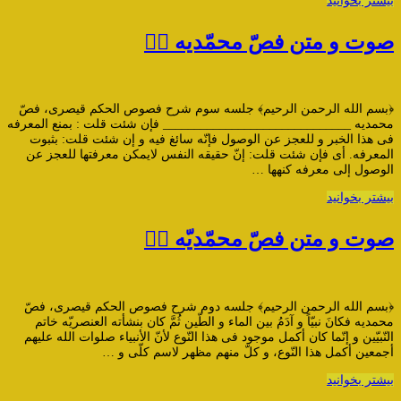
بیشتر بخوانید
صوت و متن فصّ محمّدیه ۳️⃣
﴿بسم الله الرحمن الرحیم﴾ جلسه سوم شرح فصوص الحکم قیصری، فصّ
محمدیه ______________________________ فإن شئت قلت : بمنع المعرفه
فی هذا الخبر و للعجز عن الوصول فإنّه سائغ فیه و إن شئت قلت: بثبوت
المعرفه. أی فإن شئت قلت: إنّ حقیقه النفس لایمکن معرفتها للعجز عن
الوصول إلی معرفه کنهها …
بیشتر بخوانید
صوت و متن فصّ محمّدیّه ۲️⃣
﴿بسم الله الرحمن الرحیم﴾ جلسه دوم شرح فصوص الحکم قیصری، فصّ
محمدیه فکانَ نبیّاً و آدَمُ بین الماء و الطّین ثُمَّ کان بنشأته العنصریّه خاتم
النّبیّین و إنّما کان أکمل موجود فی هذا النّوع لأنّ الأنبیاء صلوات الله علیهم
أجمعین أکمل هذا النّوع، و کلّ منهم مظهر لاسم کلّی و …
بیشتر بخوانید