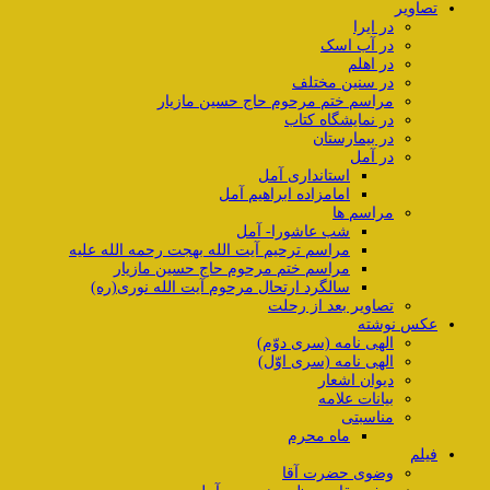
تصاویر
در ایرا
در آب اسک
در اهلم
در سنین مختلف
مراسم ختم مرحوم حاج حسین مازیار
در نمایشگاه کتاب
در بیمارستان
در آمل
استانداری آمل
امامزاده ابراهیم آمل
مراسم ها
شب عاشورا- آمل
مراسم ترحیم آیت الله بهجت رحمه الله علیه
مراسم ختم مرحوم حاج حسین مازیار
سالگرد ارتحال مرحوم آیت الله نوری(ره)
تصاویر بعد از رحلت
عکس نوشته
الهی نامه (سری دوّم)
الهی نامه (سری اوّل)
دیوان اشعار
بیانات علامه
مناسبتی
ماه محرم
فیلم
وضوی حضرت آقا