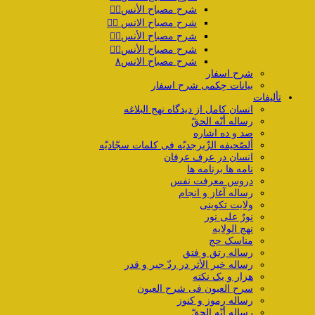
شرح مصباح الأنس۴️⃣
شرح مصباح الانس ۵️⃣
شرح مصباح الأنس۶️⃣
شرح مصباح الأنس۷️⃣
شرح مصباح الانس۸
شرح اسفار
بیانات حِکمی شرح اسفار
تألیفات
انسان کامل از دیدگاه نهج البلاغه
رساله أنّه الحقّ
صد و ده اشاره
ألصّحیفه الزّبرجدیّه فی کلمات سجّادیّه
انسان در عرف عرفان
نامه ها برنامه ها
دروس معرفت نفس
رساله آغاز و انجام
ولایت تکوینی
نورٌ علی نور
نهج الولایه
مناسک حج
رساله رتق و فتق
رساله خیر الأثر در ردّ جبر و قدر
هزار و یک نکته
سرح العیون فی شرح العیون
رساله رموز و کنوز
رساله أنّه الحقّ