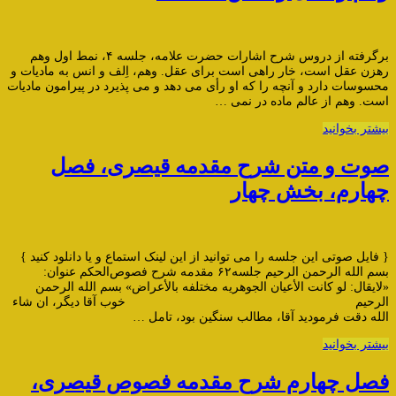
برگرفته از دروس شرح اشارات حضرت علامه، جلسه ۴، نمط اول وهم
رهزن عقل است، خار راهی است برای عقل. وهم، اِلف و انس به مادیات و
محسوسات دارد و آنچه را که او رأی می دهد و می پذیرد در پیرامون مادیات
است. وهم از عالم ماده در نمی …
بیشتر بخوانید
صوت و متن شرح مقدمه قیصری، فصل
چهارم، بخش چهار
{ فایل صوتی این جلسه را می توانید از این لینک استماع و یا دانلود کنید }
بسم الله الرحمن الرحیم جلسه۶۲ مقدمه شرح ‌فصوص‌الحکم عنوان:
«لایقال: لو کانت الأعیان الجوهریه مختلفه بالأعراض» بسم الله الرحمن
الرحیم خوب آقا دیگر، ان شاء
الله دقت فرمودید آقا، مطالب سنگین بود، تامل …
بیشتر بخوانید
فصل چهارم شرح مقدمه فصوص قیصری،