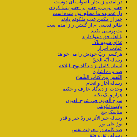
در آمدیم ز پندار ناصواب ای دوست
حسن تویی و حسن را حسن نما کردی
دل غمدیده ما مطلع انوار شده است
خبر از مکمن غیب ملکوتم دادند
طائر قدسی ام از گلشن راز آمده است
بت پرستی نکنید
با اهل حق دعوا دارند
غذای شبهه ناک
عبادت احرار
هرکسی ربّ خودش را می خواهد
رساله أنّه الحقّ
انسان کامل از دیدگاه نهج البلاغه
صد و ده اشاره
النّفس مِن کتاب الشِّفاء
رساله آغاز و انجام
وحدت از دیدگاه عارف و حکیم
هزار و یک نکته
سرح العیون فی شرح العیون
ولایت تکوینی
مناسک حج
رساله خیر الأثر در ردّ جبر و قدر
نورٌ علی نور
صد کلمه در معرفت نفس
رساله رتق و فتق