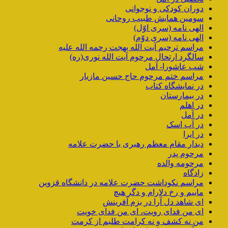
دوران کودکی و نوجوانی
سومین همایش طبیب روحانی
الهی نامه (سری اوّل)
الهی نامه (سری دوّم)
مراسم ترحیم آیت الله بهجت رحمه الله علیه
سالگرد ارتحال مرحوم آیت الله نوری(ره)
شب عاشورا- آمل
مراسم ختم مرحوم حاج حسین مازیار
در نمایشگاه کتاب
در بیمارستان
در اهلم
در آمل
در آب اسک
در ایرا
دیدار مقام معظم رهبری با حضرت علامه
مرحوم پدر
مرحومه والده
زادگاه
مراسم نکوداشت حضرت علامه در دانشگاه قزوین
ماییم و رخ دلارام و دگر هیچ
ای شاهد دل آرا در بزم آفرینش
ای من فدای رویت، ای من فدای خویت
من نه کشف و نه کرامت طلبم از کرمت