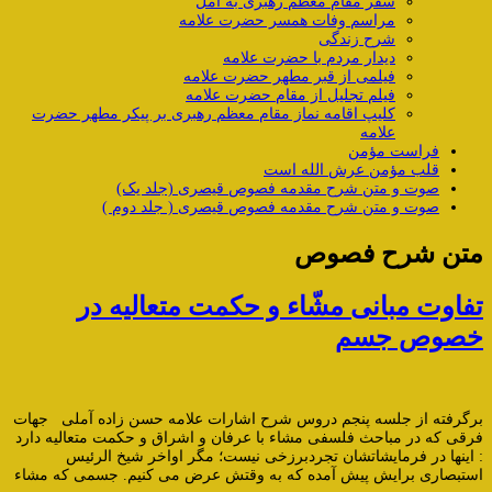
سفر مقام معظم رهبری به آمل
مراسم وفات همسر حضرت علامه
شرح زندگی
دیدار مردم با حضرت علامه
فیلمی از قبر مطهر حضرت علامه
فیلم تجلیل از مقام حضرت علامه
کلیپ اقامه نماز مقام معظم رهبری بر پیکر مطهر حضرت
علامه
فراست مؤمن
قلب مؤمن عرش الله است
صوت و متن شرح مقدمه فصوص قیصری (جلد یک)
صوت و متن شرح مقدمه فصوص قیصری ( جلد دوم )
متن شرح فصوص
تفاوت مبانی مشّاء و حکمت متعالیه در
خصوص جسم
برگرفته از جلسه پنجم دروس شرح اشارات علامه حسن زاده آملی جهات
فرقی که در مباحث فلسفی مشاء با عرفان و اشراق و حکمت متعالیه دارد
: اینها در فرمایشاتشان تجردبرزخی نیست؛ مگر اواخر شیخ الرئیس
استبصاری برایش پیش آمده که به وقتش عرض می کنیم. جسمی که مشاء