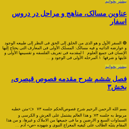
بیشتر بخوانید
عناوین مسالک، مناهج و مراحل در دروس
اسفار
🔴 السفر الأول و هو الذی من الخلق إلى الحق فی النظر إلى طبیعه الوجود
و عوارضه الذاتیه و فیه مسالک: المسلک الأولی فی المعارف التی یحتاج إلیها
الإنسان فی جمیع العلوم ا لمقدمه فی تعریف الفلسفه و تقسیمها الأولی و
غایتها و شرفها: ۱.ألمرحله الأولی فی الوجود و …
بیشتر بخوانید
فصل ششم شرح مقدمه فصوص قیصری،
بخش۳
بسم الله الرحمن الرحیم شرح فصوص‌الحکم جلسه ۷۳ 👈متن خطبه
مربوط به جلسه ۷۳: و هذا العالم یشتمل على العرش و الکرسى و
السماوات السبع و الارضین و ما فی جمیعها من الاملاک و غیرها، و من هذا
المقام یتنبّه الطالب على کیفیه المعراج النبوى و شهوده «ص» آدم …