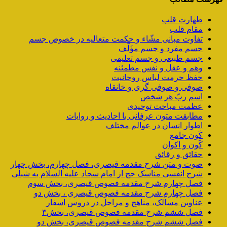
طهارت قلب
مقام قلب
تفاوت مبانی مشّاء و حکمت متعالیه در خصوص جسم
جسم مفرد و جسم مؤَلَّف
جسم طبیعی و جسم تعلیمی
وهم و عقل و نفس مطمئنه
حفظ حرمت لباس روحانیت
صوفی و صوفی گری و خانقاه
اسم ربّ هر شخص
عظمت مباحث توحیدی
مطابقت متون عرفانی با احادیث و روایات
اطوار انسان در عوالم مختلف
کَون جامع
کَون و اکوان
حقائق و رقائق
صوت و متن شرح مقدمه قیصری، فصل چهارم، بخش چهار
شرح انفسی مناسک حج از امام سجاد علیه السلام به شبلی
فصل چهارم شرح مقدمه فصوص قیصری، بخش سوم
فصل چهارم شرح مقدمه فصوص قیصری ، بخش دو
عناوین مسالک، مناهج و مراحل در دروس اسفار
فصل ششم شرح مقدمه فصوص قیصری، بخش۳
فصل ششم شرح مقدمه فصوص قیصری، بخش دو