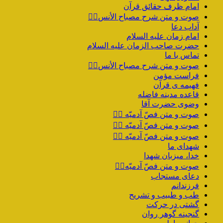
امام ظرف حقائق قرآن
صوت و متن شرح مصباح الأنس۲️⃣
آداب دعا
امام زمان علیه السلام
حضرت صاحب الزمان علیه السلام
تماس با ما
صوت و متن شرح مصباح الأنس۱️⃣
فراست مؤمن
فهیمه ی قرآن
قاعده مدینه فاضله
وضوی حضرت آقا
صوت و متن فصّ آدمیّه ۴️⃣
صوت و متن فصّ آدمیّه ۳️⃣
صوت و متن فصّ آدمیّه ۲️⃣
شهدای ما
خدا، میزبان شهدا
صوت و متن فصّ آدمیّه۱️⃣
دعای مستجاب
فرزندانم
طب و طبیب و تشریح
گشتی در حرکت
گنجینه گوهر روان