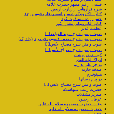
فیلمی از قبر مطهر حضرت علامه
شرح فرازهایی از زیارت اربعین
کتاب الکترونیکی تفسیر انفسی قاب قوسین ج۱
حسن زاده مسافرت کرد
کتاب الکترونیکی مقتل النّور
عظمت غدیر
صوت و متن شرح تمهید القواعد۱️⃣
صوت و متن شرح مقدمه فصوص قیصری (جلد یک)
صوت و متن شرح مصباح الأنس۷️⃣
صوت و متن شرح مصباح الأنس۶️⃣
کوبه ی در بهشت
ادراک لیله القدر
به جز علی نداریم
صدقه جاریه
هیپنوتیزم
در پیام رسانها
صوت و متن شرح مصباح الانس ۵️⃣
حضرت زینب علیهاسلام
صبردرمشکلات
عرفان رجبیون
وفات حضرت معصومه سلام الله علیها
حضرت معصومه سلام الله علیها
حجت الهی