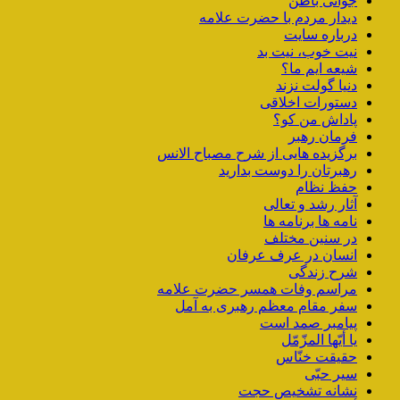
جوانی باطن
دیدار مردم با حضرت علامه
درباره سایت
نیت خوب، نیت بد
شیعه ایم ما؟
دنیا گولت نزند
دستورات اخلاقی
پاداش من کو؟
فرمان رهبر
برگزیده هایی از شرح مصباح الانس
رهبرتان را دوست بدارید
حفظ نظام
آثار رشد و تعالی
نامه ها برنامه ها
در سنین مختلف
انسان در عرف عرفان
شرح زندگی
مراسم وفات همسر حضرت علامه
سفر مقام معظم رهبری به آمل
پیامبر صمد است
یا أیّها المزّمّل
حقیقت خنّاس
سیر حبّی
نشانه تشخیص حجت