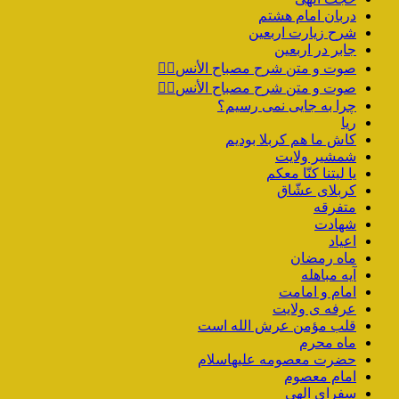
دربان امام هشتم
شرح زیارت اربعین
جابر در اربعین
صوت و متن شرح مصباح الأنس۴️⃣
صوت و متن شرح مصباح الأنس۳️⃣
چرا به جایی نمی رسیم؟
ریا
کاش ما هم کربلا بودیم
شمشیر ولایت
یا لیتنا کنّا معکم
کربلای عشّاق
متفرقه
شهادت
اعیاد
ماه رمضان
آیه مباهله
امام و امامت
عرفه ی ولایت
قلب مؤمن عرش الله است
ماه محرم
حضرت معصومه علیهاسلام
امام معصوم
سفرای الهی