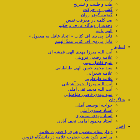
طب و طبیب و تشریح
گشتی در حرکت
گنجینه گوهر روان
صد کلمه در معرفت نفس
وحدت از دیدگاه عارف و حکیم
الهی نامه
فایل پی دی اف کتاب « اتحاد عاقل به معقول »
فایل پی دی اف کتاب ممدّ الهمم
اساتید
آیت الله میرزا مهدی الهی قمشه ای
علامه رفیعی قزوینی
شیخ فاضل تونی
سید محمد حسن الهی طباطبایی
علامه شعرانی
علامه طباطبایی
آیت الله میرزا احمد آشتیانی
آیت الله محمد تقی آملی
سید مهدی قاضی طباطبایی
شاگردان
خواجه ابوسعید آملی
استاد صمدی آملی
استاد مهدی سمندری
استاد محمود امامی نجف آبادی
اخبار
دیدار مقام معظم رهبری با حضرت علامه
مراسم نکوداشت حضرت علامه در دانشگاه قزوین