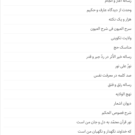
رساله آغاز و انجام
وحدت از دیدگاه عارف و حکیم
هزار و یک نکته
سرح العیون فی شرح العیون
ولایت تکوینی
مناسک حج
رساله خیر الأثر در ردّ جبر و قدر
نورٌ علی نور
صد کلمه در معرفت نفس
رساله رتق و فتق
نهج الولایه
دیوان اشعار
شرح فصوص الحکم
نور قرآن محمّد به دل و جان من است
که خداوند نگهدار و نگهبان من است