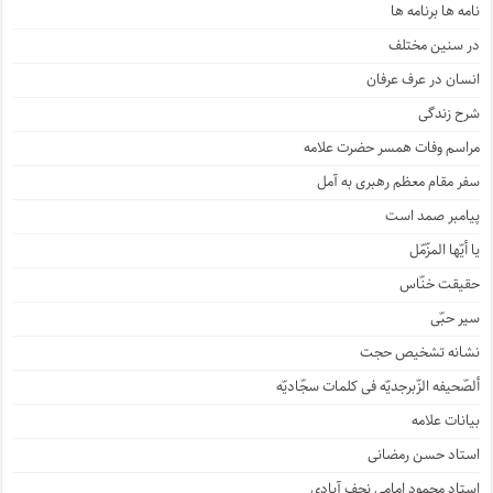
نامه ها برنامه ها
در سنین مختلف
انسان در عرف عرفان
شرح زندگی
مراسم وفات همسر حضرت علامه
سفر مقام معظم رهبری به آمل
پیامبر صمد است
یا أیّها المزّمّل
حقیقت خنّاس
سیر حبّی
نشانه تشخیص حجت
ألصّحیفه الزّبرجدیّه فی کلمات سجّادیّه
بیانات علامه
استاد حسن رمضانی
استاد محمود امامی نجف آبادی