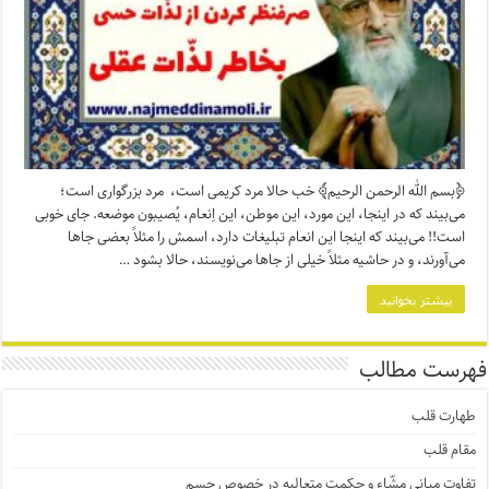
﴿بسم الله الرحمن الرحیم﴾ خب حالا مرد کریمی است، مرد بزرگواری است؛
می‌بیند که در اینجا، این مورد، این موطن، این اِنعام، یُصیبون موضعه. جای خوبی
است!! می‌بیند که اینجا این انعام تبلیغات دارد، اسمش را مثلاً بعضی جاها
می‌آورند، و در حاشیه مثلاً خیلی از جاها می‌نویسند، حالا بشود …
بیشتر بخوانید
فهرست مطالب
طهارت قلب
مقام قلب
تفاوت مبانی مشّاء و حکمت متعالیه در خصوص جسم