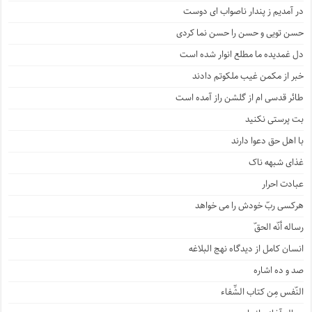
در آمدیم ز پندار ناصواب ای دوست
حسن تویی و حسن را حسن نما کردی
دل غمدیده ما مطلع انوار شده است
خبر از مکمن غیب ملکوتم دادند
طائر قدسی ام از گلشن راز آمده است
بت پرستی نکنید
با اهل حق دعوا دارند
غذای شبهه ناک
عبادت احرار
هرکسی ربّ خودش را می خواهد
رساله أنّه الحقّ
انسان کامل از دیدگاه نهج البلاغه
صد و ده اشاره
النّفس مِن کتاب الشِّفاء