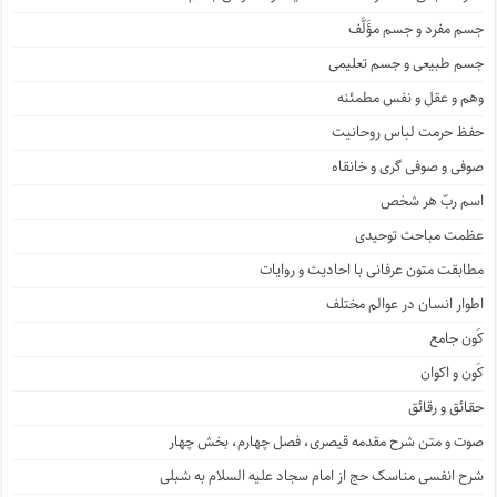
جسم مفرد و جسم مؤَلَّف
جسم طبیعی و جسم تعلیمی
وهم و عقل و نفس مطمئنه
حفظ حرمت لباس روحانیت
صوفی و صوفی گری و خانقاه
اسم ربّ هر شخص
عظمت مباحث توحیدی
مطابقت متون عرفانی با احادیث و روایات
اطوار انسان در عوالم مختلف
کَون جامع
کَون و اکوان
حقائق و رقائق
صوت و متن شرح مقدمه قیصری، فصل چهارم، بخش چهار
شرح انفسی مناسک حج از امام سجاد علیه السلام به شبلی