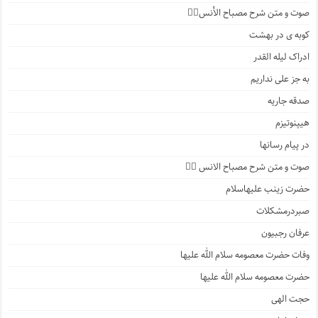
صوت و متن شرح مصباح الأنس۶️⃣
کوبه ی در بهشت
ادراک لیله القدر
به جز علی نداریم
صدقه جاریه
هیپنوتیزم
در پیام رسانها
صوت و متن شرح مصباح الانس ۵️⃣
حضرت زینب علیهاسلام
صبردرمشکلات
عرفان رجبیون
وفات حضرت معصومه سلام الله علیها
حضرت معصومه سلام الله علیها
حجت الهی