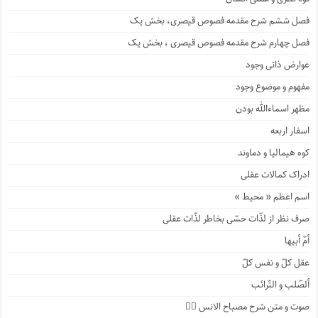
فصل ششم شرح مقدمه فصوص قیصری، بخش یک
فصل چهارم شرح مقدمه فصوص قیصری ، بخش یک
عوارض ذاتی وجود
مفهوم و موضوع وجود
مظهر اسماءالله بودن
اسفار اربعه
کوه هیمالیا و دماوند
ادراک کمالات عقلی
اسم اعظم « محیط »
صرف نظر از لذّات حسّی بخاطر لذّات عقلی
أمّ أبیها
عقل کلّ و نفس کلّ
ألصّلب و التّرائب
صوت و متن شرح مصباح الانس ۹️⃣