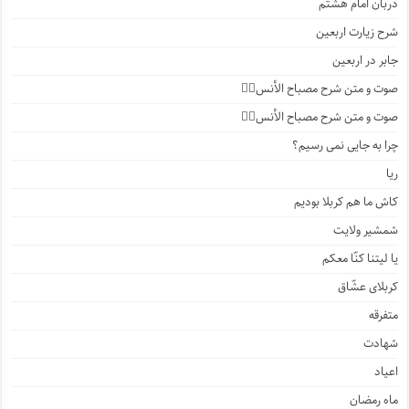
دربان امام هشتم
شرح زیارت اربعین
جابر در اربعین
صوت و متن شرح مصباح الأنس۴️⃣
صوت و متن شرح مصباح الأنس۳️⃣
چرا به جایی نمی رسیم؟
ریا
کاش ما هم کربلا بودیم
شمشیر ولایت
یا لیتنا کنّا معکم
کربلای عشّاق
متفرقه
شهادت
اعیاد
ماه رمضان