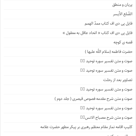
پریان و منطق
الضّلع الأیسر
فایل پی دی اف کتاب ممدّ الهمم
فایل پی دی اف کتاب « اتحاد عاقل به معقول »
قصه ی کوچه
حضرت فاطمه (سلام الله علیها )
صوت و متن تفسیر سوره توحید ۴️⃣
صوت و متن تفسیر سوره توحید ۳️⃣
تصاویر بعد از رحلت
صوت و متن تفسیر سوره توحید ۲️⃣
صوت و متن شرح مقدمه فصوص قیصری ( جلد دوم )
صوت و متن تفسیر سوره توحید ۱️⃣
صوت و متن شرح مصباح الانس۸⃣
کلیپ اقامه نماز مقام معظم رهبری بر پیکر مطهر حضرت علامه