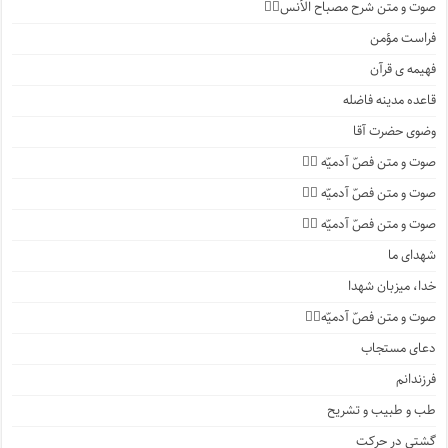
صوت و متن شرح مصباح الأنس۱️⃣
فراست مؤمن
فهیمه ی قرآن
قاعده مدینه فاضله
وضوی حضرت آقا
صوت و متن فصّ آدمیّه ۴️⃣
صوت و متن فصّ آدمیّه ۳️⃣
صوت و متن فصّ آدمیّه ۲️⃣
شهدای ما
خدا، میزبان شهدا
صوت و متن فصّ آدمیّه۱️⃣
دعای مستجاب
فرزندانم
طب و طبیب و تشریح
گشتی در حرکت