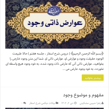
﴿بسم الله الرحمن الرحیم﴾ ( دروس شرح اسفار ، جلسه هفتم ) حالا طبیعت
الوجود حقیقت وجود و عوارض او، عوارض ذاتی او. شما این متن وجود خارجی را
بخواهید، عوارض ذاتی آنی که عارض ذات وجود شده، به خود وجود هیچ واسطه ای
نخورده، به خود وجود عارض می …
بیشتر بخوانید
مفهوم و موضوع وجود
زهرا حبیبی مشکینی
دی ۲, ۱۴۰۲
بیانات حِکمی شرح اسفار
۰