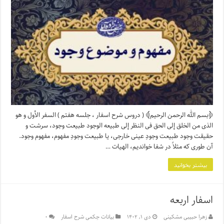
﴿بسم الله الرحمن الرحیم﴾ ( دروس شرح اسفار ، جلسه هفتم ) السفر الأول و هو
الذی من الخلق إلى الحق فی النظر إلى طبیعه الوجود طبیعت وجود، سرشت و
حقیقت وجود طبیعت وجودِ عینی خارجی، یا طبیعت وجودِ مفهوم، مفهوم وجود.
آن طوری که مثلاً در شفا خواندیم، الهیات …
بیشتر بخوانید
اسفار اربعه
زهرا حبیبی مشکینی
دی ۱, ۱۴۰۲
بیانات حِکمی شرح اسفار
۰