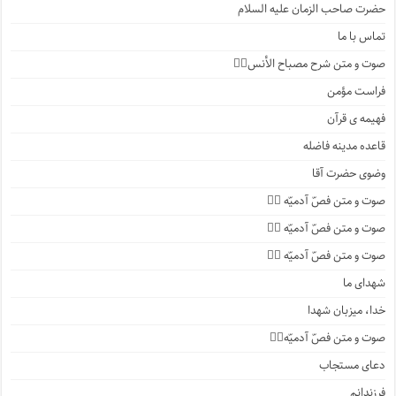
حضرت صاحب الزمان علیه السلام
تماس با ما
صوت و متن شرح مصباح الأنس۱️⃣
فراست مؤمن
فهیمه ی قرآن
قاعده مدینه فاضله
وضوی حضرت آقا
صوت و متن فصّ آدمیّه ۴️⃣
صوت و متن فصّ آدمیّه ۳️⃣
صوت و متن فصّ آدمیّه ۲️⃣
شهدای ما
خدا، میزبان شهدا
صوت و متن فصّ آدمیّه۱️⃣
دعای مستجاب
فرزندانم