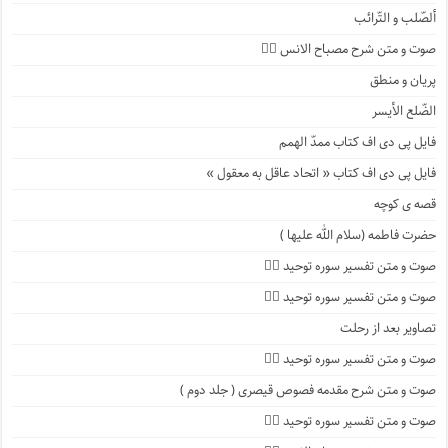
ألصّلب و التّرائب
صوت و متن شرح مصباح الانس ۹️⃣
پریان و منطق
الضّلع الأیسر
فایل پی دی اف کتاب ممدّ الهمم
فایل پی دی اف کتاب « اتحاد عاقل به معقول »
قصه ی کوچه
حضرت فاطمه (سلام الله علیها )
صوت و متن تفسیر سوره توحید ۴️⃣
صوت و متن تفسیر سوره توحید ۳️⃣
تصاویر بعد از رحلت
صوت و متن تفسیر سوره توحید ۲️⃣
صوت و متن شرح مقدمه فصوص قیصری ( جلد دوم )
صوت و متن تفسیر سوره توحید ۱️⃣