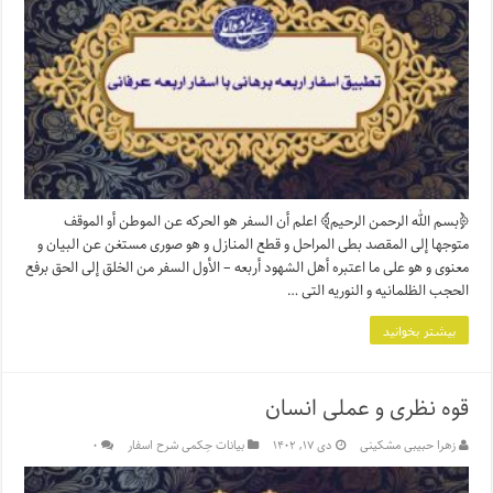
﴿بسم الله الرحمن الرحیم﴾ اعلم أن السفر هو الحرکه عن الموطن أو الموقف
متوجها إلى المقصد بطی المراحل و قطع المنازل و هو صوری مستغن عن البیان و
معنوی و هو على ما اعتبره أهل الشهود أربعه – الأول السفر من الخلق إلى الحق برفع
الحجب الظلمانیه و النوریه التی …
بیشتر بخوانید
قوه نظری و عملی انسان
زهرا حبیبی مشکینی
دی ۱۷, ۱۴۰۲
بیانات حِکمی شرح اسفار
۰