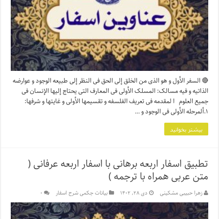
🔴 السفر الأول و هو الذی من الخلق إلى الحق فی النظر إلى طبیعه الوجود و عوارضه
الذاتیه و فیه مسالک: المسلک الأولی فی المعارف التی یحتاج إلیها الإنسان فی
جمیع العلوم ا لمقدمه فی تعریف الفلسفه و تقسیمها الأولی و غایتها و شرفها:
۱.ألمرحله الأولی فی الوجود و …
بیشتر بخوانید
تطبیق اسفار اربعه برهانی با اسفار اربعه عرفانی (
متن عربی همراه با ترجمه )
زهرا حبیبی مشکینی
دی ۲۸, ۱۴۰۲
بیانات حِکمی شرح اسفار
۰