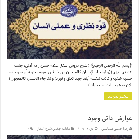
﴿بسم الله الرحمن الرحیم﴾ ( شرح دروس اسفار علامه حسن زاده آملی، جلسه
هشتم و نهم ) (و لما جاء الإنسان کالمعجون من خِلطین صوره معنویه أمریه و ماده
حسیه خلقیه و کانت لنفسه أیضا جهتا تعلق و تجرد) و لمّا جاء الانسان کالمعجون (
الان به همین اندازه تعبیرات) …
بیشتر بخوانید
عوارض ذاتی وجود
زهرا حبیبی مشکینی
دی ۹, ۱۴۰۲
بیانات حِکمی شرح اسفار
۰