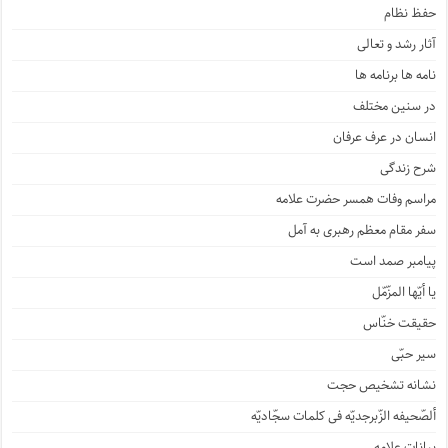
حفظ نظام
آثار رشد و تعالی
نامه ها برنامه ها
در سنین مختلف
انسان در عرف عرفان
شرح زندگی
مراسم وفات همسر حضرت علامه
سفر مقام معظم رهبری به آمل
پیامبر صمد است
یا أیّها المزّمّل
حقیقت خنّاس
سیر حبّی
نشانه تشخیص حجت
ألصّحیفه الزّبرجدیّه فی کلمات سجّادیّه
بیانات علامه