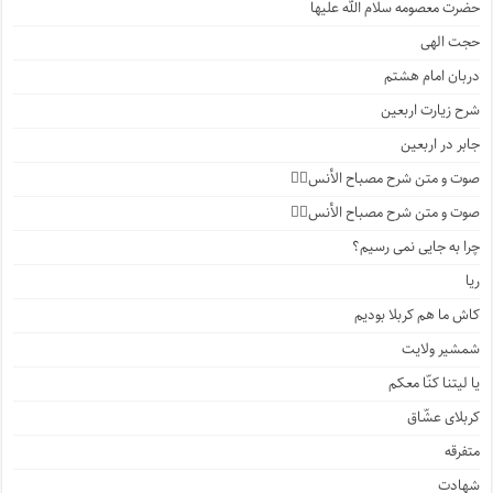
حضرت معصومه سلام الله علیها
حجت الهی
دربان امام هشتم
شرح زیارت اربعین
جابر در اربعین
صوت و متن شرح مصباح الأنس۴️⃣
صوت و متن شرح مصباح الأنس۳️⃣
چرا به جایی نمی رسیم؟
ریا
کاش ما هم کربلا بودیم
شمشیر ولایت
یا لیتنا کنّا معکم
کربلای عشّاق
متفرقه
شهادت