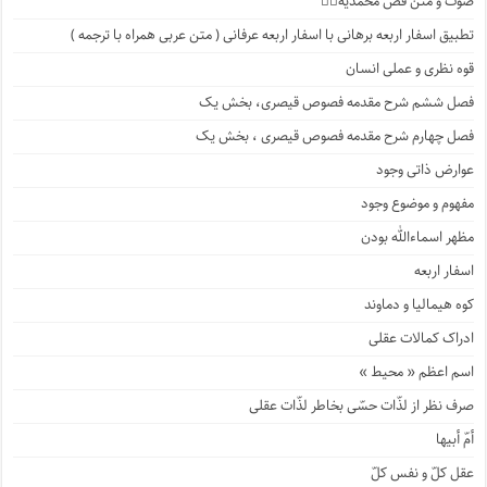
صوت و متن فصّ محمّدیّه۱️⃣
تطبیق اسفار اربعه برهانی با اسفار اربعه عرفانی ( متن عربی همراه با ترجمه )
قوه نظری و عملی انسان
فصل ششم شرح مقدمه فصوص قیصری، بخش یک
فصل چهارم شرح مقدمه فصوص قیصری ، بخش یک
عوارض ذاتی وجود
مفهوم و موضوع وجود
مظهر اسماءالله بودن
اسفار اربعه
کوه هیمالیا و دماوند
ادراک کمالات عقلی
اسم اعظم « محیط »
صرف نظر از لذّات حسّی بخاطر لذّات عقلی
أمّ أبیها
عقل کلّ و نفس کلّ