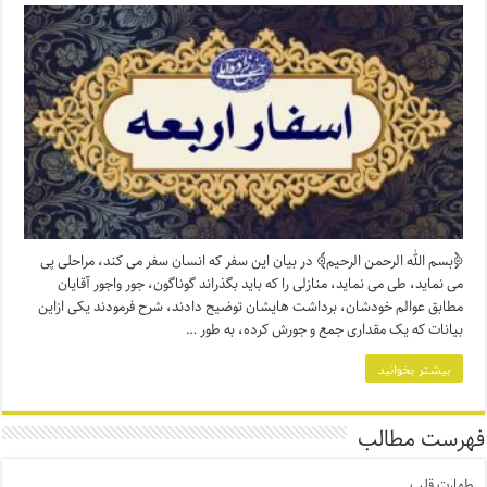
﴿بسم الله الرحمن الرحیم﴾ در بیان این سفر که انسان سفر می کند، مراحلی پی
می نماید، طی می نماید، منازلی را که باید بگذراند گوناگون، جور واجور آقایان
مطابق عوالم خودشان، برداشت هایشان توضیح دادند، شرح فرمودند یکی ازاین
بیانات که یک مقداری جمع و جورش کرده، به طور …
بیشتر بخوانید
فهرست مطالب
طهارت قلب