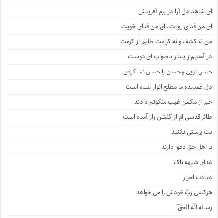
ای شاهد دل آرا در بزم آفرینش
ای من فدای رویت، ای من فدای خویت
من نه کشف و نه کرامت طلبم از کرمت
در آمدیم ز پندار ناصواب ای دوست
حسن تویی و حسن را حسن نما کردی
دل غمدیده ما مطلع انوار شده است
خبر از مکمن غیب ملکوتم دادند
طائر قدسی ام از گلشن راز آمده است
بت پرستی نکنید
با اهل حق دعوا دارند
غذای شبهه ناک
عبادت احرار
هرکسی ربّ خودش را می خواهد
رساله أنّه الحقّ