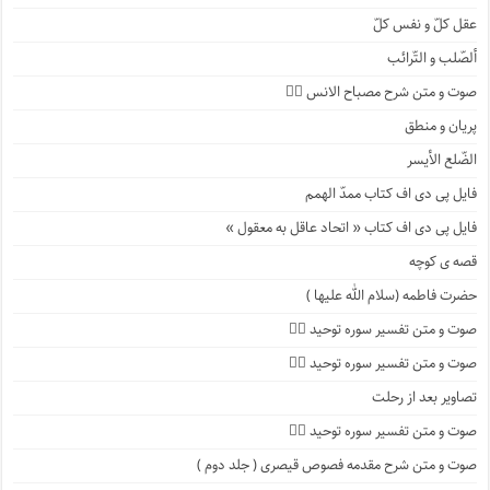
عقل کلّ و نفس کلّ
ألصّلب و التّرائب
صوت و متن شرح مصباح الانس ۹️⃣
پریان و منطق
الضّلع الأیسر
فایل پی دی اف کتاب ممدّ الهمم
فایل پی دی اف کتاب « اتحاد عاقل به معقول »
قصه ی کوچه
حضرت فاطمه (سلام الله علیها )
صوت و متن تفسیر سوره توحید ۴️⃣
صوت و متن تفسیر سوره توحید ۳️⃣
تصاویر بعد از رحلت
صوت و متن تفسیر سوره توحید ۲️⃣
صوت و متن شرح مقدمه فصوص قیصری ( جلد دوم )