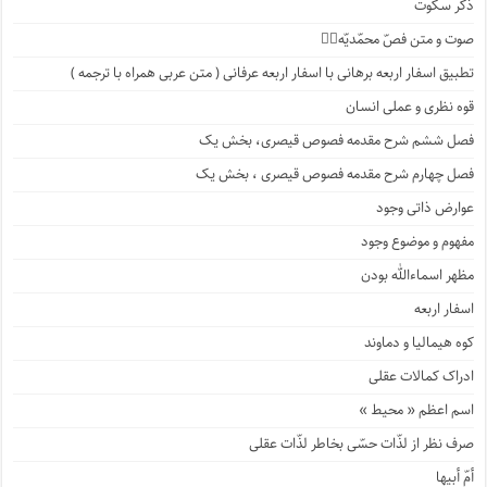
ذکر سکوت
صوت و متن فصّ محمّدیّه۱️⃣
تطبیق اسفار اربعه برهانی با اسفار اربعه عرفانی ( متن عربی همراه با ترجمه )
قوه نظری و عملی انسان
فصل ششم شرح مقدمه فصوص قیصری، بخش یک
فصل چهارم شرح مقدمه فصوص قیصری ، بخش یک
عوارض ذاتی وجود
مفهوم و موضوع وجود
مظهر اسماءالله بودن
اسفار اربعه
کوه هیمالیا و دماوند
ادراک کمالات عقلی
اسم اعظم « محیط »
صرف نظر از لذّات حسّی بخاطر لذّات عقلی
أمّ أبیها