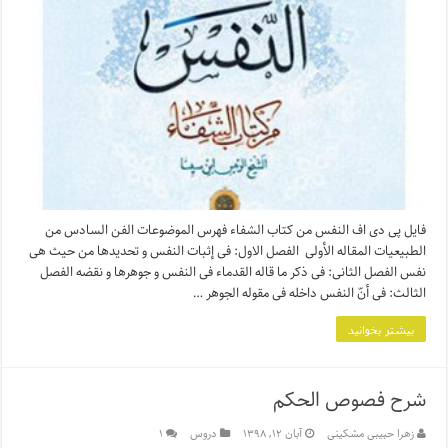
فایل پی دی اف النفس من کتاب الشفاء فهرس الموضوعات‏ الفن السادس من
الطبیعیات‏ المقاله الأولى ‏ الفصل الاول: فى إثبات النفس و تحدیدها من حیث هى
نفس الفصل الثانى: فى ذکر ما قاله القدماء فى النفس و جوهرها و نقضه الفصل
الثالث: فى أنّ النفس داخله فى مقوله الجوهر …
بیشتر بخوانید
شرح فصوص الحکم
زهرا حبیبی مشکینی
آبان ۱۲, ۱۳۹۸
دروس
۱