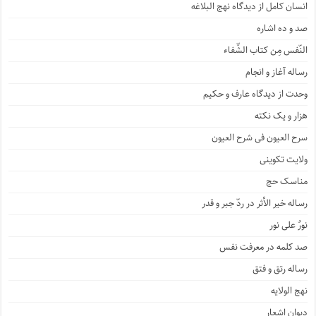
انسان کامل از دیدگاه نهج البلاغه
صد و ده اشاره
النّفس مِن کتاب الشِّفاء
رساله آغاز و انجام
وحدت از دیدگاه عارف و حکیم
هزار و یک نکته
سرح العیون فی شرح العیون
ولایت تکوینی
مناسک حج
رساله خیر الأثر در ردّ جبر و قدر
نورٌ علی نور
صد کلمه در معرفت نفس
رساله رتق و فتق
نهج الولایه
دیوان اشعار