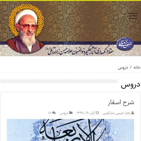
خانه
/
دروس
دروس
شرح اسفار
زهرا حبیبی مشکینی
آبان ۱۹, ۱۳۹۸
دروس
۱۸