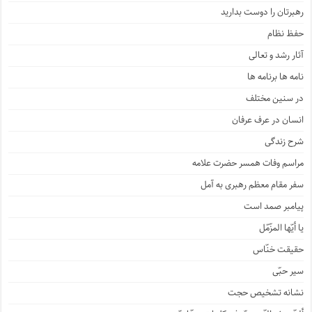
رهبرتان را دوست بدارید
حفظ نظام
آثار رشد و تعالی
نامه ها برنامه ها
در سنین مختلف
انسان در عرف عرفان
شرح زندگی
مراسم وفات همسر حضرت علامه
سفر مقام معظم رهبری به آمل
پیامبر صمد است
یا أیّها المزّمّل
حقیقت خنّاس
سیر حبّی
نشانه تشخیص حجت