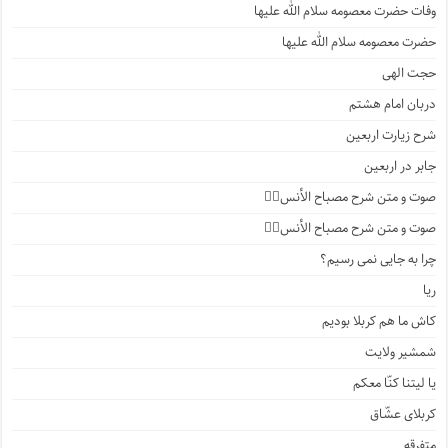
وفات حضرت معصومه سلام الله علیها
حضرت معصومه سلام الله علیها
حجت الهی
دربان امام هشتم
شرح زیارت اربعین
جابر در اربعین
صوت و متن شرح مصباح الأنس۴️⃣
صوت و متن شرح مصباح الأنس۳️⃣
چرا به جایی نمی رسیم؟
ریا
کاش ما هم کربلا بودیم
شمشیر ولایت
یا لیتنا کنّا معکم
کربلای عشّاق
متفرقه