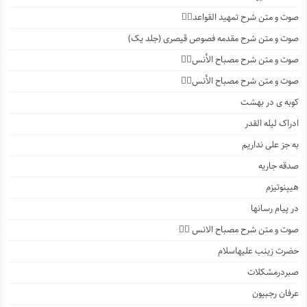
صوت و متن شرح تمهید القواعد۱️⃣
صوت و متن شرح مقدمه فصوص قیصری (جلد یک)
صوت و متن شرح مصباح الأنس۷️⃣
صوت و متن شرح مصباح الأنس۶️⃣
کوبه ی در بهشت
ادراک لیله القدر
به جز علی نداریم
صدقه جاریه
هیپنوتیزم
در پیام رسانها
صوت و متن شرح مصباح الانس ۵️⃣
حضرت زینب علیهاسلام
صبردرمشکلات
عرفان رجبیون