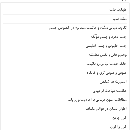
طهارت قلب
مقام قلب
تفاوت مبانی مشّاء و حکمت متعالیه در خصوص جسم
جسم مفرد و جسم مؤَلَّف
جسم طبیعی و جسم تعلیمی
وهم و عقل و نفس مطمئنه
حفظ حرمت لباس روحانیت
صوفی و صوفی گری و خانقاه
اسم ربّ هر شخص
عظمت مباحث توحیدی
مطابقت متون عرفانی با احادیث و روایات
اطوار انسان در عوالم مختلف
کَون جامع
کَون و اکوان