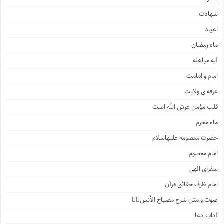
شهادت
اعیاد
ماه رمضان
آیه مباهله
امام و امامت
عرفه ی ولایت
قلب مؤمن عرش الله است
ماه محرم
حضرت معصومه علیهاسلام
امام معصوم
سفرای الهی
امام ظرف حقائق قرآن
صوت و متن شرح مصباح الأنس۲️⃣
آداب دعا