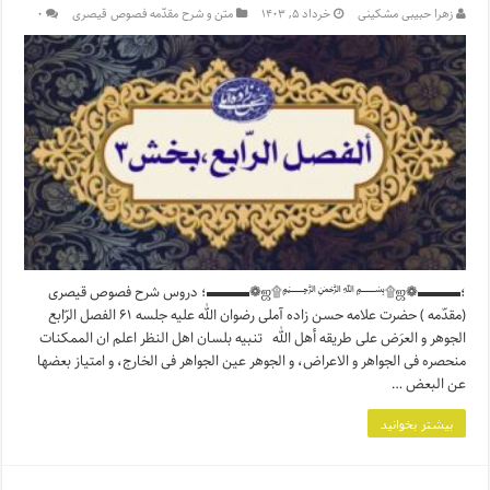
زهرا حبیبی مشکینی
خرداد ۵, ۱۴۰۳
متن و شرح مقدّمه فصوص قیصری
۰
؛▬▬▬❁ஜ۩﷽۩ஜ❁▬▬▬؛ دروس شرح فصوص قیصری
(مقدّمه ) حضرت علامه حسن زاده آملی رضوان الله علیه جلسه ۶۱ الفصل الرّابع
الجوهر و العرَض علی طریقه أهل الله تنبیه بلسان اهل النظر اعلم ان الممکنات
منحصره فی الجواهر و الاعراض، و الجوهر عین الجواهر فی الخارج، و امتیاز بعضها
عن البعض …
بیشتر بخوانید