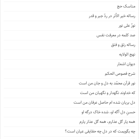
مناسک حج
رساله خیر الأثر در ردّ جبر و قدر
نورٌ علی نور
صد کلمه در معرفت نفس
رساله رتق و فتق
نهج الولایه
دیوان اشعار
شرح فصوص الحکم
نور قرآن محمّد به دل و جان من است
که خداوند نگهدار و نگهبان من است
دل بریان شده ام حاصل عرفان من است
حسنِ دل آگه او، شده خاک درگه او
همه یار گل عذارم، همه گل عذار یارم
چه بگویمت که در دل چه حقایقی عیان است؟