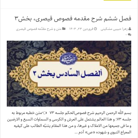
فصل ششم شرح مقدمه فصوص قیصری، بخش۳
زهرا حبیبی مشکینی
فروردین ۲۳, ۱۴۰۳
متن و شرح مقدّمه فصوص قیصری
۰
بسم الله الرحمن الرحیم شرح فصوص‌الحکم جلسه ۷۳ 👈متن خطبه مربوط به
جلسه ۷۳: و هذا العالم یشتمل على العرش و الکرسى و السماوات السبع و الارضین
و ما فی جمیعها من الاملاک و غیرها، و من هذا المقام یتنبّه الطالب على کیفیه
المعراج النبوى و شهوده «ص» آدم …