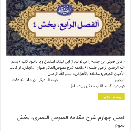
متن
شرح
مقدمه
قیصری،
فصل
چهارم،
بخش
چهار
{ فایل صوتی این جلسه را می توانید از این لینک استماع و یا دانلود کنید } بسم
الله الرحمن الرحیم جلسه۶۲ مقدمه شرح ‌فصوص‌الحکم عنوان: «لایقال: لو کانت
الأعیان الجوهریه مختلفه بالأعراض» بسم الله الرحمن
الرحیم خوب آقا دیگر، ان شاء الله دقت
فرمودید آقا، مطالب سنگین بود، تامل …
بیشتر بخوانید
فصل چهارم شرح مقدمه فصوص قیصری، بخش
سوم