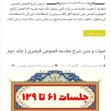
؛▬▬▬❁ஜ۩﷽۩ஜ❁▬▬▬؛ دروس شرح فصوص قیصری
(مقدّمه ) حضرت علامه حسن زاده آملی رضوان الله علیه جلسه ۵۹ الفصل الرّابع
الجوهر و العرَض علی طریقه أهل الله بسیاری از اصطلاحات این فن با اصطلاحات
فن معقول، تفاوت دارند به نحو سعه و ضیق در معانی شان، مثلا شما در این کتاب
…
بیشتر بخوانید
صوت و متن شرح مقدمه فصوص قیصری ( جلد دوم
)
زهرا حبیبی مشکینی
مهر ۲۷, ۱۴۰۲
متن و شرح مقدّمه فصوص قیصری
۱