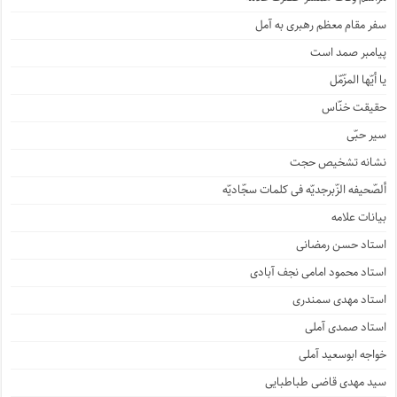
سفر مقام معظم رهبری به آمل
پیامبر صمد است
یا أیّها المزّمّل
حقیقت خنّاس
سیر حبّی
نشانه تشخیص حجت
ألصّحیفه الزّبرجدیّه فی کلمات سجّادیّه
بیانات علامه
استاد حسن رمضانی
استاد محمود امامی نجف آبادی
استاد مهدی سمندری
استاد صمدی آملی
خواجه ابوسعید آملی
سید مهدی قاضی طباطبایی