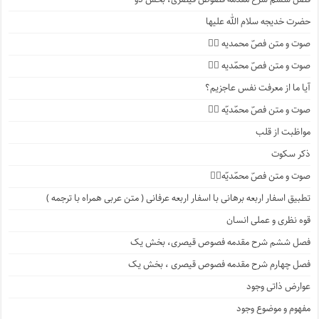
حضرت خدیجه سلام الله علیها
صوت و متن فصّ محمدیه ۴️⃣
صوت و متن فصّ محمّدیه ۳️⃣
آیا ما از معرفت نفس عاجزیم؟
صوت و متن فصّ محمّدیّه ۲️⃣
مواظبت از قلب
ذکر سکوت
صوت و متن فصّ محمّدیّه۱️⃣
تطبیق اسفار اربعه برهانی با اسفار اربعه عرفانی ( متن عربی همراه با ترجمه )
قوه نظری و عملی انسان
فصل ششم شرح مقدمه فصوص قیصری، بخش یک
فصل چهارم شرح مقدمه فصوص قیصری ، بخش یک
عوارض ذاتی وجود
مفهوم و موضوع وجود