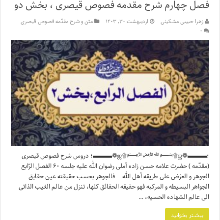
فصل چهارم شرح مقدمه فصوص قیصری ، بخش دو
زهرا حبیبی مشکینی
اردیبهشت ۳۰, ۱۴۰۳
متن و شرح مقدّمه فصوص قیصری
۰
؛▬▬▬❁ஜ۩﷽۩ஜ❁▬▬▬؛ دروس شرح فصوص قیصری
(مقدّمه ) حضرت علامه حسن زاده آملی رضوان الله علیه جلسه ۶۰ الفصل الرّابع
الجوهر و العرَض علی طریقه أهل الله فالجوهر بحسب حقیقته عین حقایق
الجواهر البسیطه و المرکبه فهو حقیقه الحقائق کلها، تنزل من عالم الغیب الذاتى
الى عالم الشهاده الحسیه، …
بیشتر بخوانید