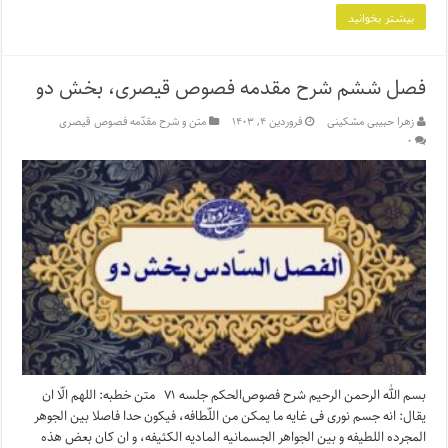
بیشتر بخوانید
فصل ششم شرح مقدمه فصوص قیصری، بخش دو
زهرا حبیبی مشکینی
فروردین ۴, ۱۴۰۳
متن و شرح مقدّمه فصوص قیصری
۰
بسم الله الرحمن الرحیم شرح فصوص‌الحکم جلسه ۷۱ متن خطبه: اللهم الّا ان
یقال: انه جسم نورى فی غایه ما یمکن من اللّطافه، فیکون حدا فاصلا بین الجوهر
المجرده اللطیفه و بین الجواهر الجسمانیه المادیه الکثیفه، و ان کان بعض هذه