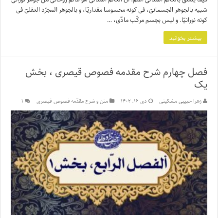
شبیه بالجوهر الجسمانیّ‌، فی کونه محسوسا مقداریّا، و بالجوهر المجرّد العقلیّ فی
کونه نورانیّا. و لیس بجسم مرکّب مادّی، …
بیشتر بخوانید
فصل چهارم شرح مقدمه فصوص قیصری ، بخش
یک
زهرا حبیبی مشکینی
دی ۱۶, ۱۴۰۲
متن و شرح مقدّمه فصوص قیصری
۱