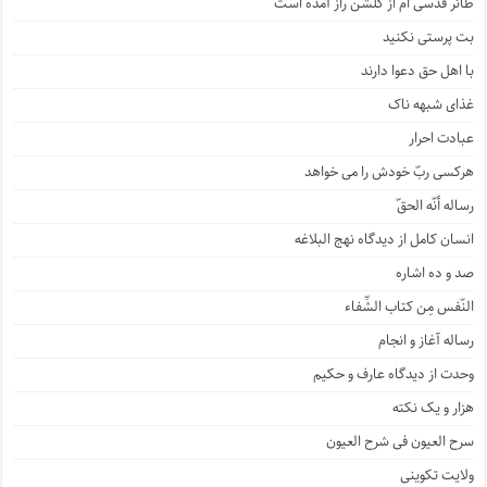
طائر قدسی ام از گلشن راز آمده است
بت پرستی نکنید
با اهل حق دعوا دارند
غذای شبهه ناک
عبادت احرار
هرکسی ربّ خودش را می خواهد
رساله أنّه الحقّ
انسان کامل از دیدگاه نهج البلاغه
صد و ده اشاره
النّفس مِن کتاب الشِّفاء
رساله آغاز و انجام
وحدت از دیدگاه عارف و حکیم
هزار و یک نکته
سرح العیون فی شرح العیون
ولایت تکوینی