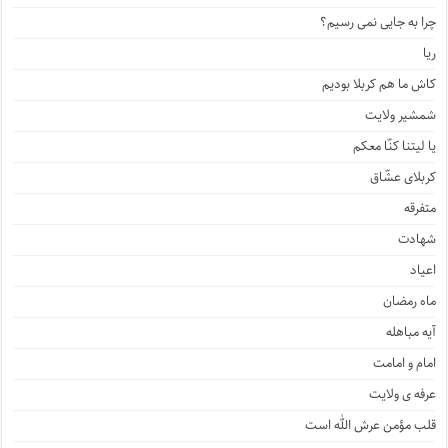
چرا به جایی نمی رسیم؟
ریا
کاش ما هم کربلا بودیم
شمشیر ولایت
یا لیتنا کنّا معکم
کربلای عشّاق
متفرقه
شهادت
اعیاد
ماه رمضان
آیه مباهله
امام و امامت
عرفه ی ولایت
قلب مؤمن عرش الله است