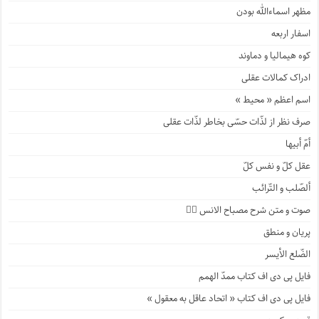
مظهر اسماءالله بودن
اسفار اربعه
کوه هیمالیا و دماوند
ادراک کمالات عقلی
اسم اعظم « محیط »
صرف نظر از لذّات حسّی بخاطر لذّات عقلی
أمّ أبیها
عقل کلّ و نفس کلّ
ألصّلب و التّرائب
صوت و متن شرح مصباح الانس ۹️⃣
پریان و منطق
الضّلع الأیسر
فایل پی دی اف کتاب ممدّ الهمم
فایل پی دی اف کتاب « اتحاد عاقل به معقول »