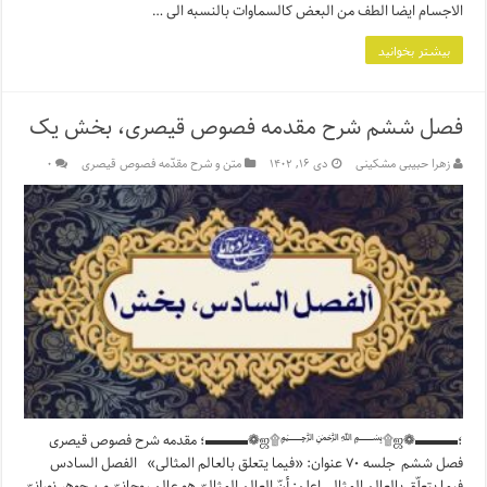
الاجسام ایضا الطف من البعض کالسماوات بالنسبه الى …
بیشتر بخوانید
فصل ششم شرح مقدمه فصوص قیصری، بخش یک
زهرا حبیبی مشکینی
دی ۱۶, ۱۴۰۲
متن و شرح مقدّمه فصوص قیصری
۰
؛▬▬▬❁ஜ۩﷽۩ஜ❁▬▬▬؛ مقدمه شرح فصوص قیصری
فصل ششم جلسه ۷۰ عنوان: «فیما یتعلق بالعالم المثالی» الفصل السادس
فیما یتعلّق بالعالم المثالی اعلم: أنّ العالم المثالیّ هو عالم روحانیّ‌ من جوهر نورانیّ