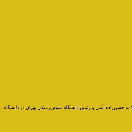
 صبح روز پنجشنبه ۲۶ اردیبهشت ۱۳۹۲ با حضور رئیس قوه قضائیه، علامه حسن‌زاده آملی و رئیس دانشگاه علوم پزشکی تهران در دانشگاه