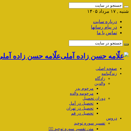
شنبه , ۱۷ مرداد ۱۴۰۵
درباره سایت
در پیام رسانها
تماس با ما
علّامه حسن زاده آمل
صفحه اصلی
زندگینامه
زادگاه
والدین
مرحوم پدر
مرحومه والده
دوران تحصیل
تحصیل در آمل
تحصیل در تهران
تحصیل در قم
دروس
تفسیر سوره توحید
متن تفسیر سوره توحید ۱️⃣