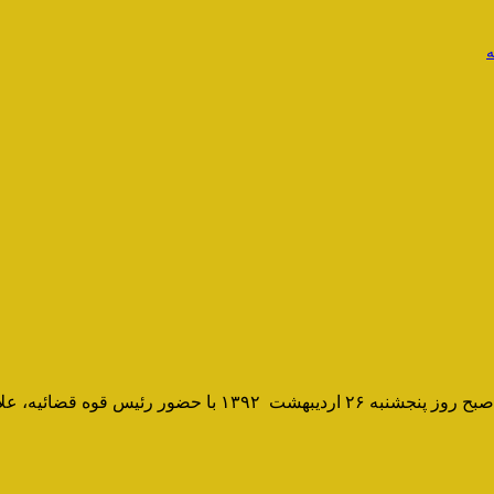
ه
سومین همایش “طبیب روحانی و بزرگداشت علامه حسن‌زاده آملی”