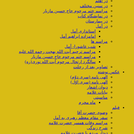
در اهلم
در سنین مختلف
مراسم ختم مرحوم حاج حسین مازیار
در نمایشگاه کتاب
در بیمارستان
در آمل
استانداری آمل
امامزاده ابراهیم آمل
مراسم ها
شب عاشورا- آمل
مراسم ترحیم آیت الله بهجت رحمه الله علیه
مراسم ختم مرحوم حاج حسین مازیار
سالگرد ارتحال مرحوم آیت الله نوری(ره)
تصاویر بعد از رحلت
عکس نوشته
الهی نامه (سری دوّم)
الهی نامه (سری اوّل)
دیوان اشعار
بیانات علامه
مناسبتی
ماه محرم
فیلم
وضوی حضرت آقا
سفر مقام معظم رهبری به آمل
مراسم وفات همسر حضرت علامه
شرح زندگی
دیدار مردم با حضرت علامه