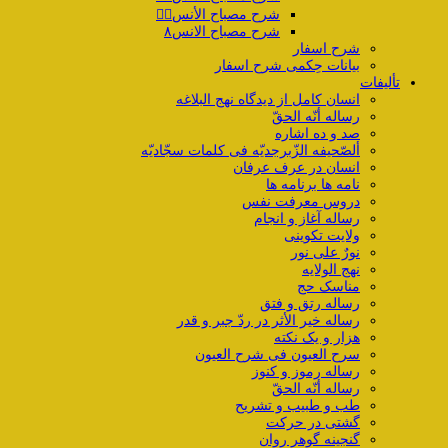
شرح مصباح الأنس۷️⃣
شرح مصباح الانس۸
شرح اسفار
بیانات حِکمی شرح اسفار
تألیفات
انسان کامل از دیدگاه نهج البلاغه
رساله أنّه الحقّ
صد و ده اشاره
ألصّحیفه الزّبرجدیّه فی کلمات سجّادیّه
انسان در عرف عرفان
نامه ها برنامه ها
دروس معرفت نفس
رساله آغاز و انجام
ولایت تکوینی
نورٌ علی نور
نهج الولایه
مناسک حج
رساله رتق و فتق
رساله خیر الأثر در ردّ جبر و قدر
هزار و یک نکته
سرح العیون فی شرح العیون
رساله رموز و کنوز
رساله أنّه الحقّ
طب و طبیب و تشریح
گشتی در حرکت
گنجینه گوهر روان