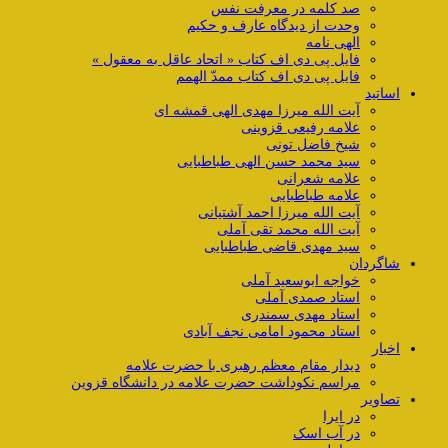
صد کلمه در معرفت نفس
وحدت از دیدگاه عارف و حکیم
الهی نامه
فایل پی دی اف کتاب « اتحاد عاقل به معقول »
فایل پی دی اف کتاب ممدّ الهمم
اساتید
آیت الله میرزا مهدی الهی قمشه ای
علامه رفیعی قزوینی
شیخ فاضل تونی
سید محمد حسن الهی طباطبایی
علامه شعرانی
علامه طباطبایی
آیت الله میرزا احمد آشتیانی
آیت الله محمد تقی آملی
سید مهدی قاضی طباطبایی
شاگردان
خواجه ابوسعید آملی
استاد صمدی آملی
استاد مهدی سمندری
استاد محمود امامی نجف آبادی
اخبار
دیدار مقام معظم رهبری با حضرت علامه
مراسم نکوداشت حضرت علامه در دانشگاه قزوین
تصاویر
در ایرا
در آب اسک