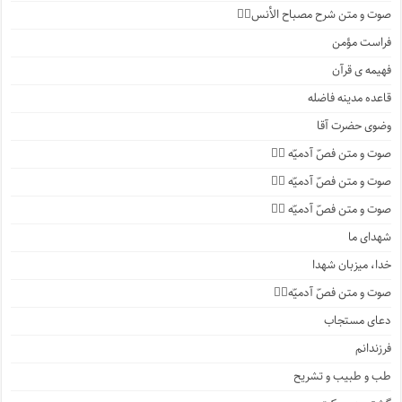
صوت و متن شرح مصباح الأنس۱️⃣
فراست مؤمن
فهیمه ی قرآن
قاعده مدینه فاضله
وضوی حضرت آقا
صوت و متن فصّ آدمیّه ۴️⃣
صوت و متن فصّ آدمیّه ۳️⃣
صوت و متن فصّ آدمیّه ۲️⃣
شهدای ما
خدا، میزبان شهدا
صوت و متن فصّ آدمیّه۱️⃣
دعای مستجاب
فرزندانم
طب و طبیب و تشریح