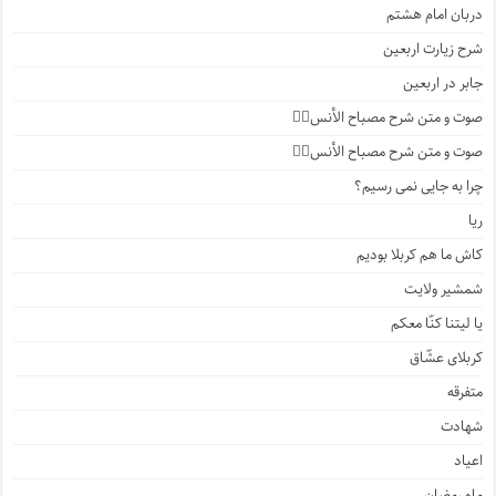
دربان امام هشتم
شرح زیارت اربعین
جابر در اربعین
صوت و متن شرح مصباح الأنس۴️⃣
صوت و متن شرح مصباح الأنس۳️⃣
چرا به جایی نمی رسیم؟
ریا
کاش ما هم کربلا بودیم
شمشیر ولایت
یا لیتنا کنّا معکم
کربلای عشّاق
متفرقه
شهادت
اعیاد
ماه رمضان