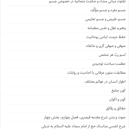
تفاوت مبانی مشّاء و حکمت متعالیه در خصوص جسم
جسم مفرد و جسم مؤَلَّف
جسم طبیعی و جسم تعلیمی
وهم و عقل و نفس مطمئنه
حفظ حرمت لباس روحانیت
صوفی و صوفی گری و خانقاه
اسم ربّ هر شخص
عظمت مباحث توحیدی
مطابقت متون عرفانی با احادیث و روایات
اطوار انسان در عوالم مختلف
کَون جامع
کَون و اکوان
حقائق و رقائق
صوت و متن شرح مقدمه قیصری، فصل چهارم، بخش چهار
شرح انفسی مناسک حج از امام سجاد علیه السلام به شبلی