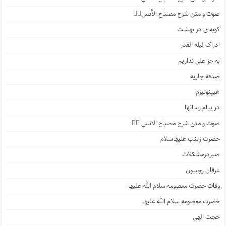
صوت و متن شرح مصباح الأنس۶️⃣
کوبه ی در بهشت
ادراک لیله القدر
به جز علی نداریم
صدقه جاریه
هیپنوتیزم
در پیام رسانها
صوت و متن شرح مصباح الانس ۵️⃣
حضرت زینب علیهاسلام
صبردرمشکلات
عرفان رجبیون
وفات حضرت معصومه سلام الله علیها
حضرت معصومه سلام الله علیها
حجت الهی