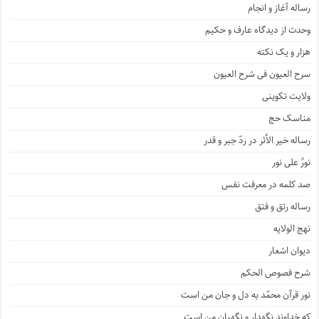
رساله آغاز و انجام
وحدت از دیدگاه عارف و حکیم
هزار و یک نکته
سرح العیون فی شرح العیون
ولایت تکوینی
مناسک حج
رساله خیر الأثر در ردّ جبر و قدر
نورٌ علی نور
صد کلمه در معرفت نفس
رساله رتق و فتق
نهج الولایه
دیوان اشعار
شرح فصوص الحکم
نور قرآن محمّد به دل و جان من است
که خداوند نگهدار و نگهبان من است