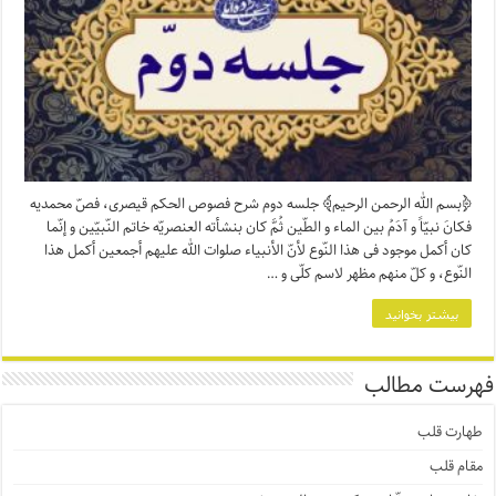
﴿بسم الله الرحمن الرحیم﴾ جلسه دوم شرح فصوص الحکم قیصری، فصّ محمدیه
فکانَ نبیّاً و آدَمُ بین الماء و الطّین ثُمَّ کان بنشأته العنصریّه خاتم النّبیّین و إنّما
کان أکمل موجود فی هذا النّوع لأنّ الأنبیاء صلوات الله علیهم أجمعین أکمل هذا
النّوع، و کلّ منهم مظهر لاسم کلّی و …
بیشتر بخوانید
فهرست مطالب
طهارت قلب
مقام قلب