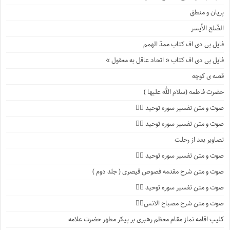
پریان و منطق
الضّلع الأیسر
فایل پی دی اف کتاب ممدّ الهمم
فایل پی دی اف کتاب « اتحاد عاقل به معقول »
قصه ی کوچه
حضرت فاطمه (سلام الله علیها )
صوت و متن تفسیر سوره توحید ۴️⃣
صوت و متن تفسیر سوره توحید ۳️⃣
تصاویر بعد از رحلت
صوت و متن تفسیر سوره توحید ۲️⃣
صوت و متن شرح مقدمه فصوص قیصری ( جلد دوم )
صوت و متن تفسیر سوره توحید ۱️⃣
صوت و متن شرح مصباح الانس۸⃣
کلیپ اقامه نماز مقام معظم رهبری بر پیکر مطهر حضرت علامه