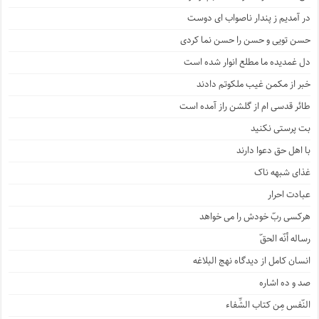
در آمدیم ز پندار ناصواب ای دوست
حسن تویی و حسن را حسن نما کردی
دل غمدیده ما مطلع انوار شده است
خبر از مکمن غیب ملکوتم دادند
طائر قدسی ام از گلشن راز آمده است
بت پرستی نکنید
با اهل حق دعوا دارند
غذای شبهه ناک
عبادت احرار
هرکسی ربّ خودش را می خواهد
رساله أنّه الحقّ
انسان کامل از دیدگاه نهج البلاغه
صد و ده اشاره
النّفس مِن کتاب الشِّفاء