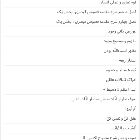
قوه نظری و عملی انسان
فصل ششم شرح مقدمه فصوص قیصری، بخش یک
فصل چهارم شرح مقدمه فصوص قیصری ، بخش یک
عوارض ذاتی وجود
مفهوم و موضوع وجود
مظهر اسماءالله بودن
اسفار اربعه
کوه هیمالیا و دماوند
ادراک کمالات عقلی
اسم اعظم « محیط »
صرف نظر از لذّات حسّی بخاطر لذّات عقلی
أمّ أبیها
عقل کلّ و نفس کلّ
ألصّلب و التّرائب
صوت و متن شرح مصباح الانس ۹️⃣