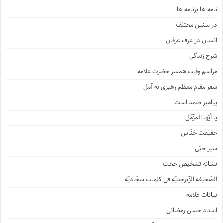
نامه ها برنامه ها
در سنین مختلف
انسان در عرف عرفان
شرح زندگی
مراسم وفات همسر حضرت علامه
سفر مقام معظم رهبری به آمل
پیامبر صمد است
یا أیّها المزّمّل
حقیقت خنّاس
سیر حبّی
نشانه تشخیص حجت
ألصّحیفه الزّبرجدیّه فی کلمات سجّادیّه
بیانات علامه
استاد حسن رمضانی