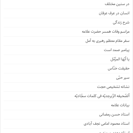
در سنین مختلف
انسان در عرف عرفان
شرح زندگی
مراسم وفات همسر حضرت علامه
سفر مقام معظم رهبری به آمل
پیامبر صمد است
یا أیّها المزّمّل
حقیقت خنّاس
سیر حبّی
نشانه تشخیص حجت
ألصّحیفه الزّبرجدیّه فی کلمات سجّادیّه
بیانات علامه
استاد حسن رمضانی
استاد محمود امامی نجف آبادی
استاد مهدی سمندری