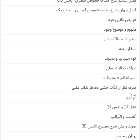
فصل ششم شرح مقدمه فصوص قیصری، بخش یک
فصل چهارم شرح مقدمه فصوص قیصری ، بخش یک
عوارض ذاتی وجود
مفهوم و موضوع وجود
مظهر اسماءالله بودن
اسفار اربعه
کوه هیمالیا و دماوند
ادراک کمالات عقلی
اسم اعظم « محیط »
صرف نظر از لذّات حسّی بخاطر لذّات عقلی
أمّ أبیها
عقل کلّ و نفس کلّ
ألصّلب و التّرائب
صوت و متن شرح مصباح الانس ۹️⃣
پریان و منطق