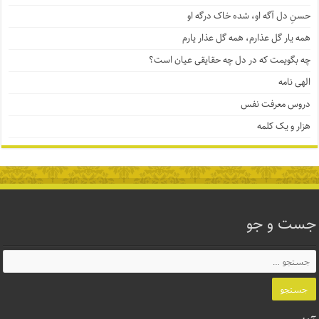
حسنِ دل آگه او، شده خاک درگه او
همه یار گل عذارم، همه گل عذار یارم
چه بگویمت که در دل چه حقایقی عیان است؟
الهی نامه
دروس معرفت نفس
هزار و یک کلمه
جست و جو