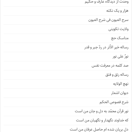
وحدت از دیدگاه عارف و حکیم
هزار و یک نکته
سرح العیون فی شرح العیون
ولایت تکوینی
مناسک حج
رساله خیر الأثر در ردّ جبر و قدر
نورٌ علی نور
صد کلمه در معرفت نفس
رساله رتق و فتق
نهج الولایه
دیوان اشعار
شرح فصوص الحکم
نور قرآن محمّد به دل و جان من است
که خداوند نگهدار و نگهبان من است
دل بریان شده ام حاصل عرفان من است