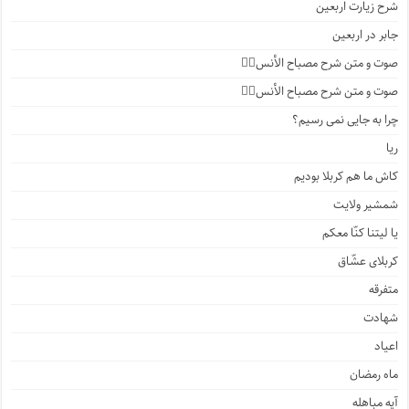
شرح زیارت اربعین
جابر در اربعین
صوت و متن شرح مصباح الأنس۴️⃣
صوت و متن شرح مصباح الأنس۳️⃣
چرا به جایی نمی رسیم؟
ریا
کاش ما هم کربلا بودیم
شمشیر ولایت
یا لیتنا کنّا معکم
کربلای عشّاق
متفرقه
شهادت
اعیاد
ماه رمضان
آیه مباهله