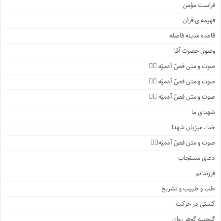
فراست مؤمن
فهیمه ی قرآن
قاعده مدینه فاضله
وضوی حضرت آقا
صوت و متن فصّ آدمیّه ۴️⃣
صوت و متن فصّ آدمیّه ۳️⃣
صوت و متن فصّ آدمیّه ۲️⃣
شهدای ما
خدا، میزبان شهدا
صوت و متن فصّ آدمیّه۱️⃣
دعای مستجاب
فرزندانم
طب و طبیب و تشریح
گشتی در حرکت
گنجینه گوهر روان