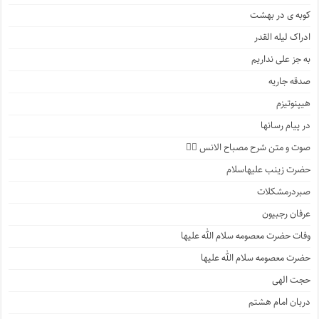
کوبه ی در بهشت
ادراک لیله القدر
به جز علی نداریم
صدقه جاریه
هیپنوتیزم
در پیام رسانها
صوت و متن شرح مصباح الانس ۵️⃣
حضرت زینب علیهاسلام
صبردرمشکلات
عرفان رجبیون
وفات حضرت معصومه سلام الله علیها
حضرت معصومه سلام الله علیها
حجت الهی
دربان امام هشتم