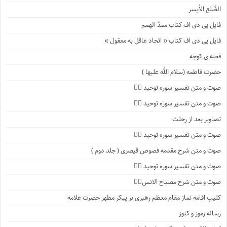
الضّلع الأیسر
فایل پی دی اف کتاب ممدّ الهمم
فایل پی دی اف کتاب « اتحاد عاقل به معقول »
قصه ی کوچه
حضرت فاطمه (سلام الله علیها )
صوت و متن تفسیر سوره توحید ۴️⃣
صوت و متن تفسیر سوره توحید ۳️⃣
تصاویر بعد از رحلت
صوت و متن تفسیر سوره توحید ۲️⃣
صوت و متن شرح مقدمه فصوص قیصری ( جلد دوم )
صوت و متن تفسیر سوره توحید ۱️⃣
صوت و متن شرح مصباح الانس۸⃣
کلیپ اقامه نماز مقام معظم رهبری بر پیکر مطهر حضرت علامه
رساله رموز و کنوز