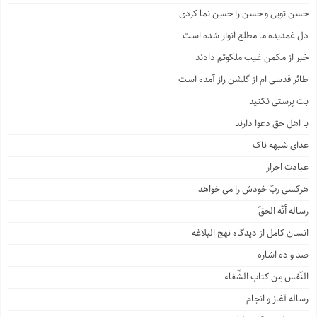
حسن تویی و حسن را حسن نما کردی
دل غمدیده ما مطلع انوار شده است
خبر از مکمن غیب ملکوتم دادند
طائر قدسی ام از گلشن راز آمده است
بت پرستی نکنید
با اهل حق دعوا دارند
غذای شبهه ناک
عبادت احرار
هرکسی ربّ خودش را می خواهد
رساله أنّه الحقّ
انسان کامل از دیدگاه نهج البلاغه
صد و ده اشاره
النّفس مِن کتاب الشِّفاء
رساله آغاز و انجام