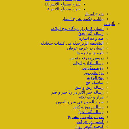
شرح مصباح الأنس۷️⃣
شرح مصباح الانس۸
شرح اسفار
بیانات حِکمی شرح اسفار
تألیفات
انسان کامل از دیدگاه نهج البلاغه
رساله أنّه الحقّ
صد و ده اشاره
ألصّحیفه الزّبرجدیّه فی کلمات سجّادیّه
انسان در عرف عرفان
نامه ها برنامه ها
دروس معرفت نفس
رساله آغاز و انجام
ولایت تکوینی
نورٌ علی نور
نهج الولایه
مناسک حج
رساله رتق و فتق
رساله خیر الأثر در ردّ جبر و قدر
هزار و یک نکته
سرح العیون فی شرح العیون
رساله رموز و کنوز
رساله أنّه الحقّ
طب و طبیب و تشریح
گشتی در حرکت
گنجینه گوهر روان