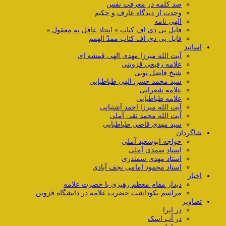
صد کلمه در معرفت نفس
وحدت از دیدگاه عارف و حکیم
الهی نامه
فایل پی دی اف کتاب « اتحاد عاقل به معقول »
فایل پی دی اف کتاب ممدّ الهمم
اساتید
آیت الله میرزا مهدی الهی قمشه ای
علامه رفیعی قزوینی
شیخ فاضل تونی
سید محمد حسن الهی طباطبایی
علامه شعرانی
علامه طباطبایی
آیت الله میرزا احمد آشتیانی
آیت الله محمد تقی آملی
سید مهدی قاضی طباطبایی
شاگردان
خواجه ابوسعید آملی
استاد صمدی آملی
استاد مهدی سمندری
استاد محمود امامی نجف آبادی
اخبار
دیدار مقام معظم رهبری با حضرت علامه
مراسم نکوداشت حضرت علامه در دانشگاه قزوین
تصاویر
در ایرا
در آب اسک