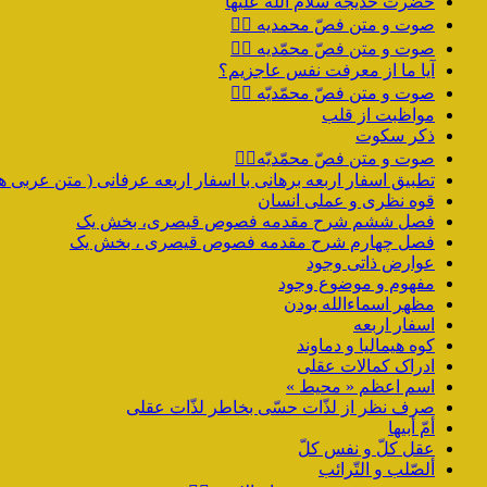
حضرت خدیجه سلام الله علیها
صوت و متن فصّ محمدیه ۴️⃣
صوت و متن فصّ محمّدیه ۳️⃣
آیا ما از معرفت نفس عاجزیم؟
صوت و متن فصّ محمّدیّه ۲️⃣
مواظبت از قلب
ذکر سکوت
صوت و متن فصّ محمّدیّه۱️⃣
تطبیق اسفار اربعه برهانی با اسفار اربعه عرفانی ( متن عربی هم
قوه نظری و عملی انسان
فصل ششم شرح مقدمه فصوص قیصری، بخش یک
فصل چهارم شرح مقدمه فصوص قیصری ، بخش یک
عوارض ذاتی وجود
مفهوم و موضوع وجود
مظهر اسماءالله بودن
اسفار اربعه
کوه هیمالیا و دماوند
ادراک کمالات عقلی
اسم اعظم « محیط »
صرف نظر از لذّات حسّی بخاطر لذّات عقلی
أمّ أبیها
عقل کلّ و نفس کلّ
ألصّلب و التّرائب