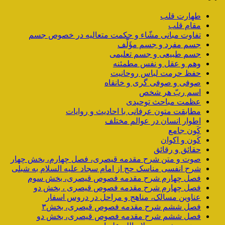
طهارت قلب
مقام قلب
تفاوت مبانی مشّاء و حکمت متعالیه در خصوص جسم
جسم مفرد و جسم مؤَلَّف
جسم طبیعی و جسم تعلیمی
وهم و عقل و نفس مطمئنه
حفظ حرمت لباس روحانیت
صوفی و صوفی گری و خانقاه
اسم ربّ هر شخص
عظمت مباحث توحیدی
مطابقت متون عرفانی با احادیث و روایات
اطوار انسان در عوالم مختلف
کَون جامع
کَون و اکوان
حقائق و رقائق
صوت و متن شرح مقدمه قیصری، فصل چهارم، بخش چهار
شرح انفسی مناسک حج از امام سجاد علیه السلام به شبلی
فصل چهارم شرح مقدمه فصوص قیصری، بخش سوم
فصل چهارم شرح مقدمه فصوص قیصری ، بخش دو
عناوین مسالک، مناهج و مراحل در دروس اسفار
فصل ششم شرح مقدمه فصوص قیصری، بخش۳
فصل ششم شرح مقدمه فصوص قیصری، بخش دو