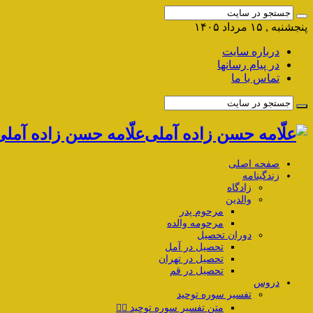
پنجشنبه , ۱۵ مرداد ۱۴۰۵
درباره سایت
در پیام رسانها
تماس با ما
علّامه حسن زاده آمل
صفحه اصلی
زندگینامه
زادگاه
والدین
مرحوم پدر
مرحومه والده
دوران تحصیل
تحصیل در آمل
تحصیل در تهران
تحصیل در قم
دروس
تفسیر سوره توحید
متن تفسیر سوره توحید ۱️⃣