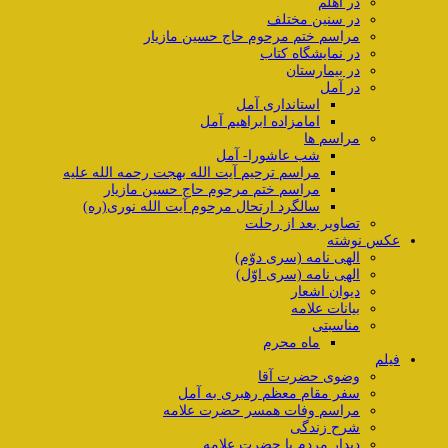
در اهلم
در سنین مختلف
مراسم ختم مرحوم حاج حسین مازیار
در نمایشگاه کتاب
در بیمارستان
در آمل
استانداری آمل
امامزاده ابراهیم آمل
مراسم ها
شب عاشورا- آمل
مراسم ترحیم آیت الله بهجت رحمه الله علیه
مراسم ختم مرحوم حاج حسین مازیار
سالگرد ارتحال مرحوم آیت الله نوری(ره)
تصاویر بعد از رحلت
عکس نوشته
الهی نامه (سری دوّم)
الهی نامه (سری اوّل)
دیوان اشعار
بیانات علامه
مناسبتی
ماه محرم
فیلم
وضوی حضرت آقا
سفر مقام معظم رهبری به آمل
مراسم وفات همسر حضرت علامه
شرح زندگی
دیدار مردم با حضرت علامه