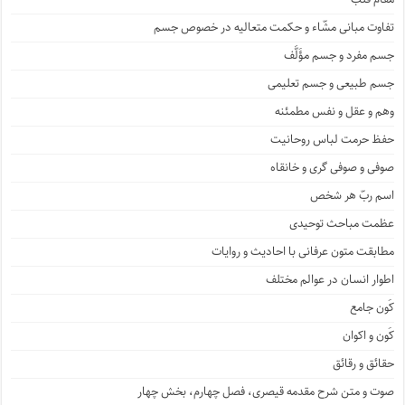
تفاوت مبانی مشّاء و حکمت متعالیه در خصوص جسم
جسم مفرد و جسم مؤَلَّف
جسم طبیعی و جسم تعلیمی
وهم و عقل و نفس مطمئنه
حفظ حرمت لباس روحانیت
صوفی و صوفی گری و خانقاه
اسم ربّ هر شخص
عظمت مباحث توحیدی
مطابقت متون عرفانی با احادیث و روایات
اطوار انسان در عوالم مختلف
کَون جامع
کَون و اکوان
حقائق و رقائق
صوت و متن شرح مقدمه قیصری، فصل چهارم، بخش چهار