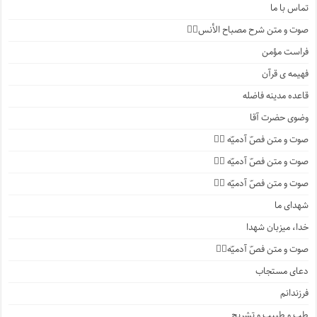
تماس با ما
صوت و متن شرح مصباح الأنس۱️⃣
فراست مؤمن
فهیمه ی قرآن
قاعده مدینه فاضله
وضوی حضرت آقا
صوت و متن فصّ آدمیّه ۴️⃣
صوت و متن فصّ آدمیّه ۳️⃣
صوت و متن فصّ آدمیّه ۲️⃣
شهدای ما
خدا، میزبان شهدا
صوت و متن فصّ آدمیّه۱️⃣
دعای مستجاب
فرزندانم
طب و طبیب و تشریح