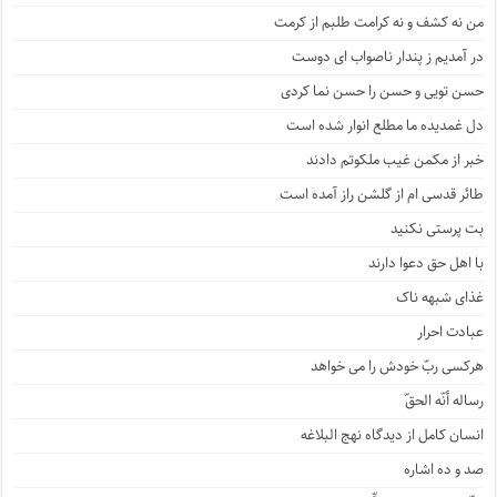
من نه کشف و نه کرامت طلبم از کرمت
در آمدیم ز پندار ناصواب ای دوست
حسن تویی و حسن را حسن نما کردی
دل غمدیده ما مطلع انوار شده است
خبر از مکمن غیب ملکوتم دادند
طائر قدسی ام از گلشن راز آمده است
بت پرستی نکنید
با اهل حق دعوا دارند
غذای شبهه ناک
عبادت احرار
هرکسی ربّ خودش را می خواهد
رساله أنّه الحقّ
انسان کامل از دیدگاه نهج البلاغه
صد و ده اشاره