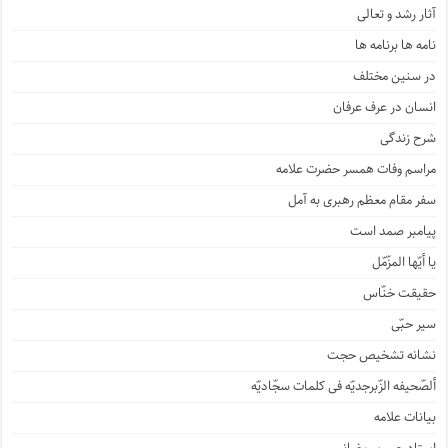
آثار رشد و تعالی
نامه ها برنامه ها
در سنین مختلف
انسان در عرف عرفان
شرح زندگی
مراسم وفات همسر حضرت علامه
سفر مقام معظم رهبری به آمل
پیامبر صمد است
یا أیّها المزّمّل
حقیقت خنّاس
سیر حبّی
نشانه تشخیص حجت
ألصّحیفه الزّبرجدیّه فی کلمات سجّادیّه
بیانات علامه