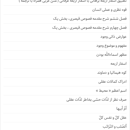
تطبیق اسفار اربعه برهانی با اسفار اربعه عرفانی ( متن عربی همراه با ترجمه )
قوه نظری و عملی انسان
فصل ششم شرح مقدمه فصوص قیصری، بخش یک
فصل چهارم شرح مقدمه فصوص قیصری ، بخش یک
عوارض ذاتی وجود
مفهوم و موضوع وجود
مظهر اسماءالله بودن
اسفار اربعه
کوه هیمالیا و دماوند
ادراک کمالات عقلی
اسم اعظم « محیط »
صرف نظر از لذّات حسّی بخاطر لذّات عقلی
أمّ أبیها
عقل کلّ و نفس کلّ
ألصّلب و التّرائب