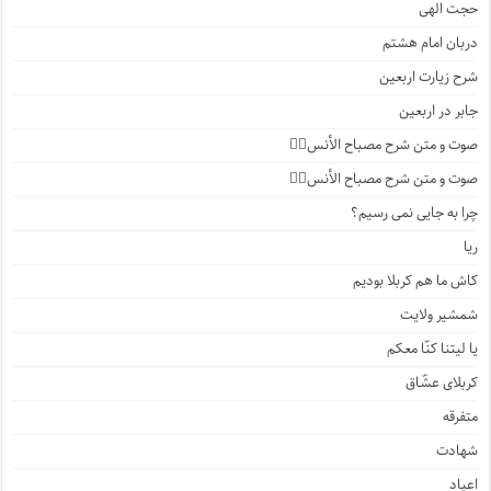
حجت الهی
دربان امام هشتم
شرح زیارت اربعین
جابر در اربعین
صوت و متن شرح مصباح الأنس۴️⃣
صوت و متن شرح مصباح الأنس۳️⃣
چرا به جایی نمی رسیم؟
ریا
کاش ما هم کربلا بودیم
شمشیر ولایت
یا لیتنا کنّا معکم
کربلای عشّاق
متفرقه
شهادت
اعیاد