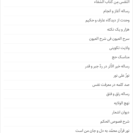
النّفس مِن کتاب الشِّفاء
رساله آغاز و انجام
وحدت از دیدگاه عارف و حکیم
هزار و یک نکته
سرح العیون فی شرح العیون
ولایت تکوینی
مناسک حج
رساله خیر الأثر در ردّ جبر و قدر
نورٌ علی نور
صد کلمه در معرفت نفس
رساله رتق و فتق
نهج الولایه
دیوان اشعار
شرح فصوص الحکم
نور قرآن محمّد به دل و جان من است