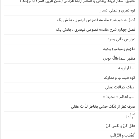
تطبیق اسفار اربعه برهانی با اسفار اربعه عرفانی ( متن عربی همراه با ترجمه )
قوه نظری و عملی انسان
فصل ششم شرح مقدمه فصوص قیصری، بخش یک
فصل چهارم شرح مقدمه فصوص قیصری ، بخش یک
عوارض ذاتی وجود
مفهوم و موضوع وجود
مظهر اسماءالله بودن
اسفار اربعه
کوه هیمالیا و دماوند
ادراک کمالات عقلی
اسم اعظم « محیط »
صرف نظر از لذّات حسّی بخاطر لذّات عقلی
أمّ أبیها
عقل کلّ و نفس کلّ
ألصّلب و التّرائب