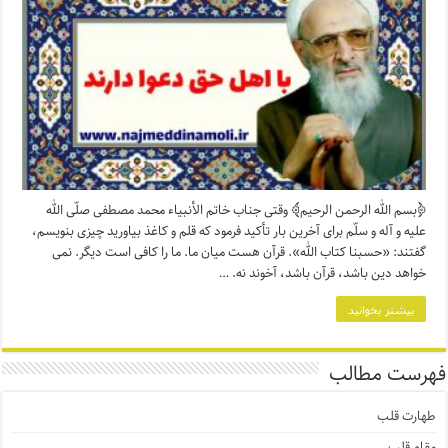
﴿بسم الله الرحمن الرحیم﴾ وقتی جناب خاتم الأنبیاء محمد مصطفی صلّی الله
علیه و آله و سلّم برای آخرین بار تأکید فرمود که قلم و کاغذ بیاورید چیزی بنویسم،
گفتند: «حسبنا کتاب الله». قرآن هست میان ما. ما را کافی است دیگر. نمی
خواهد دین باشد، قرآن باشد، آخوند نه. …
بیشتر بخوانید
فهرست مطالب
طهارت قلب
مقام قلب