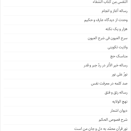
النّفس مِن کتاب الشِّفاء
رساله آغاز و انجام
وحدت از دیدگاه عارف و حکیم
هزار و یک نکته
سرح العیون فی شرح العیون
ولایت تکوینی
مناسک حج
رساله خیر الأثر در ردّ جبر و قدر
نورٌ علی نور
صد کلمه در معرفت نفس
رساله رتق و فتق
نهج الولایه
دیوان اشعار
شرح فصوص الحکم
نور قرآن محمّد به دل و جان من است