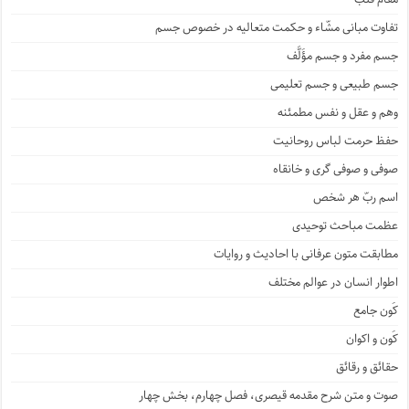
تفاوت مبانی مشّاء و حکمت متعالیه در خصوص جسم
جسم مفرد و جسم مؤَلَّف
جسم طبیعی و جسم تعلیمی
وهم و عقل و نفس مطمئنه
حفظ حرمت لباس روحانیت
صوفی و صوفی گری و خانقاه
اسم ربّ هر شخص
عظمت مباحث توحیدی
مطابقت متون عرفانی با احادیث و روایات
اطوار انسان در عوالم مختلف
کَون جامع
کَون و اکوان
حقائق و رقائق
صوت و متن شرح مقدمه قیصری، فصل چهارم، بخش چهار