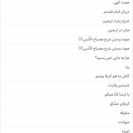
حجت الهی
دربان امام هشتم
شرح زیارت اربعین
جابر در اربعین
صوت و متن شرح مصباح الأنس۴️⃣
صوت و متن شرح مصباح الأنس۳️⃣
چرا به جایی نمی رسیم؟
ریا
کاش ما هم کربلا بودیم
شمشیر ولایت
یا لیتنا کنّا معکم
کربلای عشّاق
متفرقه
شهادت
اعیاد