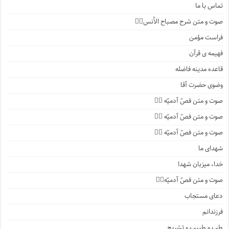
تماس با ما
صوت و متن شرح مصباح الأنس۱️⃣
فراست مؤمن
فهیمه ی قرآن
قاعده مدینه فاضله
وضوی حضرت آقا
صوت و متن فصّ آدمیّه ۴️⃣
صوت و متن فصّ آدمیّه ۳️⃣
صوت و متن فصّ آدمیّه ۲️⃣
شهدای ما
خدا، میزبان شهدا
صوت و متن فصّ آدمیّه۱️⃣
دعای مستجاب
فرزندانم
طب و طبیب و تشریح