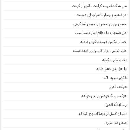
من نه کشف و نه کرامت طلبم از کرمت
در آمدیم ز پندار ناصواب ای دوست
حسن تویی و حسن را حسن نما کردی
دل غمدیده ما مطلع انوار شده است
خبر از مکمن غیب ملکوتم دادند
طائر قدسی ام از گلشن راز آمده است
بت پرستی نکنید
با اهل حق دعوا دارند
غذای شبهه ناک
عبادت احرار
هرکسی ربّ خودش را می خواهد
رساله أنّه الحقّ
انسان کامل از دیدگاه نهج البلاغه
صد و ده اشاره