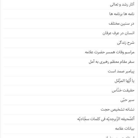
آثار رشد و تعالی
نامه ها برنامه ها
در سنین مختلف
انسان در عرف عرفان
شرح زندگی
مراسم وفات همسر حضرت علامه
سفر مقام معظم رهبری به آمل
پیامبر صمد است
یا أیّها المزّمّل
حقیقت خنّاس
سیر حبّی
نشانه تشخیص حجت
ألصّحیفه الزّبرجدیّه فی کلمات سجّادیّه
بیانات علامه