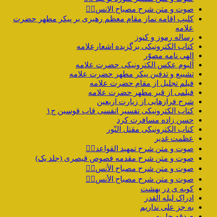
صوت و متن شرح مصباح الانس۸⃣
کلیپ اقامه نماز مقام معظم رهبری بر پیکر مطهر حضرت
علامه
رساله رموز و کنوز
کتاب الکترونیکی برگزیده اشعارعلامه
الهی نامه مصوّر
آلبوم عکس الکترونیکی حضرت علامه
تشییع و تدفین پیکر مطهر حضرت علامه
فیلم تجلیل از مقام حضرت علامه
فیلمی از قبر مطهر حضرت علامه
شرح فرازهایی از زیارت اربعین
کتاب الکترونیکی تفسیر انفسی قاب قوسین ج۱
حسن زاده مسافرت کرد
کتاب الکترونیکی مقتل النّور
عظمت غدیر
صوت و متن شرح تمهید القواعد۱️⃣
صوت و متن شرح مقدمه فصوص قیصری (جلد یک)
صوت و متن شرح مصباح الأنس۷️⃣
صوت و متن شرح مصباح الأنس۶️⃣
کوبه ی در بهشت
ادراک لیله القدر
به جز علی نداریم
صدقه جاریه