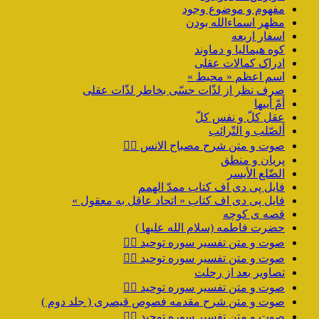
مفهوم و موضوع وجود
مظهر اسماءالله بودن
اسفار اربعه
کوه هیمالیا و دماوند
ادراک کمالات عقلی
اسم اعظم « محیط »
صرف نظر از لذّات حسّی بخاطر لذّات عقلی
أمّ أبیها
عقل کلّ و نفس کلّ
ألصّلب و التّرائب
صوت و متن شرح مصباح الانس ۹️⃣
پریان و منطق
الضّلع الأیسر
فایل پی دی اف کتاب ممدّ الهمم
فایل پی دی اف کتاب « اتحاد عاقل به معقول »
قصه ی کوچه
حضرت فاطمه (سلام الله علیها )
صوت و متن تفسیر سوره توحید ۴️⃣
صوت و متن تفسیر سوره توحید ۳️⃣
تصاویر بعد از رحلت
صوت و متن تفسیر سوره توحید ۲️⃣
صوت و متن شرح مقدمه فصوص قیصری ( جلد دوم )
صوت و متن تفسیر سوره توحید ۱️⃣