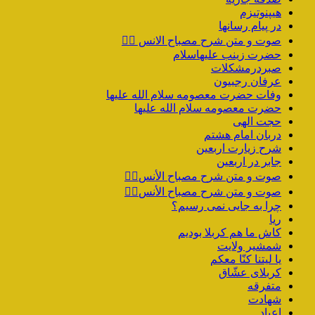
هیپنوتیزم
در پیام رسانها
صوت و متن شرح مصباح الانس ۵️⃣
حضرت زینب علیهاسلام
صبردرمشکلات
عرفان رجبیون
وفات حضرت معصومه سلام الله علیها
حضرت معصومه سلام الله علیها
حجت الهی
دربان امام هشتم
شرح زیارت اربعین
جابر در اربعین
صوت و متن شرح مصباح الأنس۴️⃣
صوت و متن شرح مصباح الأنس۳️⃣
چرا به جایی نمی رسیم؟
ریا
کاش ما هم کربلا بودیم
شمشیر ولایت
یا لیتنا کنّا معکم
کربلای عشّاق
متفرقه
شهادت
اعیاد