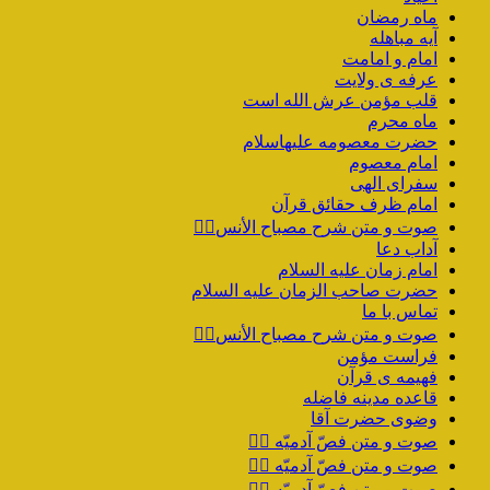
ماه رمضان
آیه مباهله
امام و امامت
عرفه ی ولایت
قلب مؤمن عرش الله است
ماه محرم
حضرت معصومه علیهاسلام
امام معصوم
سفرای الهی
امام ظرف حقائق قرآن
صوت و متن شرح مصباح الأنس۲️⃣
آداب دعا
امام زمان علیه السلام
حضرت صاحب الزمان علیه السلام
تماس با ما
صوت و متن شرح مصباح الأنس۱️⃣
فراست مؤمن
فهیمه ی قرآن
قاعده مدینه فاضله
وضوی حضرت آقا
صوت و متن فصّ آدمیّه ۴️⃣
صوت و متن فصّ آدمیّه ۳️⃣
صوت و متن فصّ آدمیّه ۲️⃣