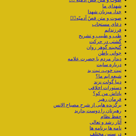
شهدای ما
خدا، میزبان شهدا
صوت و متن فصّ آدمیّه۱️⃣
دعای مستجاب
فرزندانم
طب و طبیب و تشریح
گشتی در حرکت
گنجینه گوهر روان
جوانی باطن
دیدار مردم با حضرت علامه
درباره سایت
نیت خوب، نیت بد
شیعه ایم ما؟
دنیا گولت نزند
دستورات اخلاقی
پاداش من کو؟
فرمان رهبر
برگزیده هایی از شرح مصباح الانس
رهبرتان را دوست بدارید
حفظ نظام
آثار رشد و تعالی
نامه ها برنامه ها
در سنین مختلف