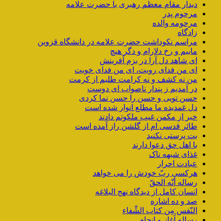
دیدار مقام معظم رهبری با حضرت علامه
مرحوم پدر
مرحومه والده
زادگاه
مراسم نکوداشت حضرت علامه در دانشگاه قزوین
ماییم و رخ دلارام و دگر هیچ
ای شاهد دل آرا در بزم آفرینش
ای من فدای رویت، ای من فدای خویت
من نه کشف و نه کرامت طلبم از کرمت
در آمدیم ز پندار ناصواب ای دوست
حسن تویی و حسن را حسن نما کردی
دل غمدیده ما مطلع انوار شده است
خبر از مکمن غیب ملکوتم دادند
طائر قدسی ام از گلشن راز آمده است
بت پرستی نکنید
با اهل حق دعوا دارند
غذای شبهه ناک
عبادت احرار
هرکسی ربّ خودش را می خواهد
رساله أنّه الحقّ
انسان کامل از دیدگاه نهج البلاغه
صد و ده اشاره
النّفس مِن کتاب الشِّفاء
رساله آغاز و انجام