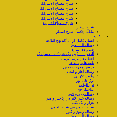
شرح مصباح الأنس۴️⃣
شرح مصباح الانس ۵️⃣
شرح مصباح الأنس۶️⃣
شرح مصباح الأنس۷️⃣
شرح مصباح الانس۸
شرح اسفار
بیانات حِکمی شرح اسفار
تألیفات
انسان کامل از دیدگاه نهج البلاغه
رساله أنّه الحقّ
صد و ده اشاره
ألصّحیفه الزّبرجدیّه فی کلمات سجّادیّه
انسان در عرف عرفان
نامه ها برنامه ها
دروس معرفت نفس
رساله آغاز و انجام
ولایت تکوینی
نورٌ علی نور
نهج الولایه
مناسک حج
رساله رتق و فتق
رساله خیر الأثر در ردّ جبر و قدر
هزار و یک نکته
سرح العیون فی شرح العیون
رساله رموز و کنوز
رساله أنّه الحقّ