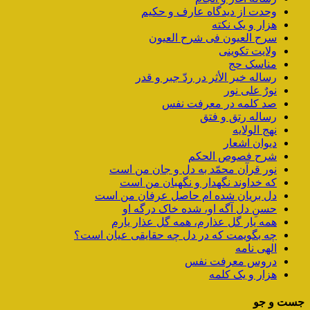
وحدت از دیدگاه عارف و حکیم
هزار و یک نکته
سرح العیون فی شرح العیون
ولایت تکوینی
مناسک حج
رساله خیر الأثر در ردّ جبر و قدر
نورٌ علی نور
صد کلمه در معرفت نفس
رساله رتق و فتق
نهج الولایه
دیوان اشعار
شرح فصوص الحکم
نور قرآن محمّد به دل و جان من است
که خداوند نگهدار و نگهبان من است
دل بریان شده ام حاصل عرفان من است
حسنِ دل آگه او، شده خاک درگه او
همه یار گل عذارم، همه گل عذار یارم
چه بگویمت که در دل چه حقایقی عیان است؟
الهی نامه
دروس معرفت نفس
هزار و یک کلمه
جست و جو