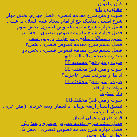
کَون و اکوان
حقائق و رقائق
صوت و متن شرح مقدمه قیصری، فصل چهارم، بخش چهار
شرح انفسی مناسک حج از امام سجاد علیه السلام به شبلی
فصل چهارم شرح مقدمه فصوص قیصری، بخش سوم
فصل چهارم شرح مقدمه فصوص قیصری ، بخش دو
عناوین مسالک، مناهج و مراحل در دروس اسفار
فصل ششم شرح مقدمه فصوص قیصری، بخش۳
فصل ششم شرح مقدمه فصوص قیصری، بخش دو
حضرت خدیجه سلام الله علیها
صوت و متن فصّ محمدیه ۴️⃣
صوت و متن فصّ محمّدیه ۳️⃣
آیا ما از معرفت نفس عاجزیم؟
صوت و متن فصّ محمّدیّه ۲️⃣
مواظبت از قلب
ذکر سکوت
صوت و متن فصّ محمّدیّه۱️⃣
تطبیق اسفار اربعه برهانی با اسفار اربعه عرفانی ( متن عربی
همراه با ترجمه )
قوه نظری و عملی انسان
فصل ششم شرح مقدمه فصوص قیصری، بخش یک
فصل چهارم شرح مقدمه فصوص قیصری ، بخش یک
عوارض ذاتی وجود