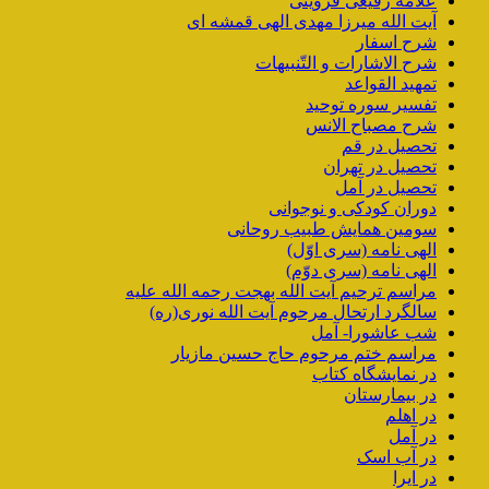
علامه رفیعی قزوینی
آیت الله میرزا مهدی الهی قمشه ای
شرح اسفار
شرح الاشارات و التّنبیهات
تمهید القواعد
تفسیر سوره توحید
شرح مصباح الانس
تحصیل در قم
تحصیل در تهران
تحصیل در آمل
دوران کودکی و نوجوانی
سومین همایش طبیب روحانی
الهی نامه (سری اوّل)
الهی نامه (سری دوّم)
مراسم ترحیم آیت الله بهجت رحمه الله علیه
سالگرد ارتحال مرحوم آیت الله نوری(ره)
شب عاشورا- آمل
مراسم ختم مرحوم حاج حسین مازیار
در نمایشگاه کتاب
در بیمارستان
در اهلم
در آمل
در آب اسک
در ایرا