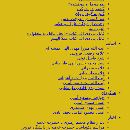
طب و طبیب و تشریح
گشتی در حرکت
گنجینه گوهر روان
صد کلمه در معرفت نفس
وحدت از دیدگاه عارف و حکیم
الهی نامه
فایل پی دی اف کتاب « اتحاد عاقل به معقول »
فایل پی دی اف کتاب ممدّ الهمم
اساتید
آیت الله میرزا مهدی الهی قمشه ای
علامه رفیعی قزوینی
شیخ فاضل تونی
سید محمد حسن الهی طباطبایی
علامه شعرانی
علامه طباطبایی
آیت الله میرزا احمد آشتیانی
آیت الله محمد تقی آملی
سید مهدی قاضی طباطبایی
شاگردان
خواجه ابوسعید آملی
استاد صمدی آملی
استاد مهدی سمندری
استاد محمود امامی نجف آبادی
اخبار
دیدار مقام معظم رهبری با حضرت علامه
مراسم نکوداشت حضرت علامه در دانشگاه قزوین