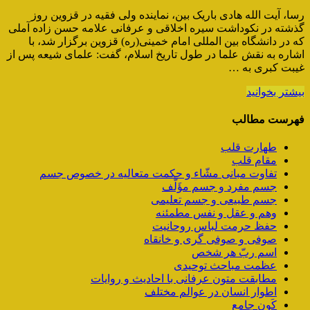
رسا، آیت الله هادی باریک بین، نماینده ولی فقیه در قزوین روز
گذشته در نکوداشت سیره اخلاقی و عرفانی علامه حسن زاده آملی
که در دانشگاه بین المللی امام خمینی(ره) قزوین برگزار شد، با
اشاره به نقش علما در طول تاریخ اسلام، گفت: علمای شیعه پس از
غیبت کبری به …
بیشتر بخوانید
فهرست مطالب
طهارت قلب
مقام قلب
تفاوت مبانی مشّاء و حکمت متعالیه در خصوص جسم
جسم مفرد و جسم مؤَلَّف
جسم طبیعی و جسم تعلیمی
وهم و عقل و نفس مطمئنه
حفظ حرمت لباس روحانیت
صوفی و صوفی گری و خانقاه
اسم ربّ هر شخص
عظمت مباحث توحیدی
مطابقت متون عرفانی با احادیث و روایات
اطوار انسان در عوالم مختلف
کَون جامع