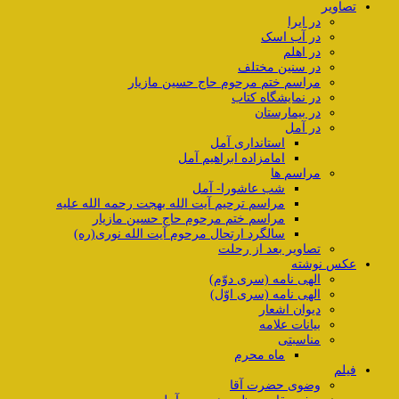
تصاویر
در ایرا
در آب اسک
در اهلم
در سنین مختلف
مراسم ختم مرحوم حاج حسین مازیار
در نمایشگاه کتاب
در بیمارستان
در آمل
استانداری آمل
امامزاده ابراهیم آمل
مراسم ها
شب عاشورا- آمل
مراسم ترحیم آیت الله بهجت رحمه الله علیه
مراسم ختم مرحوم حاج حسین مازیار
سالگرد ارتحال مرحوم آیت الله نوری(ره)
تصاویر بعد از رحلت
عکس نوشته
الهی نامه (سری دوّم)
الهی نامه (سری اوّل)
دیوان اشعار
بیانات علامه
مناسبتی
ماه محرم
فیلم
وضوی حضرت آقا