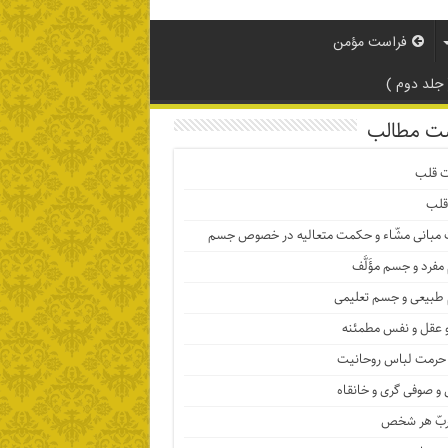
فراست مؤمن
لد دوم )
ت مطالب
ت قلب
قلب
 مبانی مشّاء و حکمت متعالیه در خصوص جسم
فرد و جسم مؤَلَّف
بیعی و جسم تعلیمی
 عقل و نفس مطمئنه
حرمت لباس روحانیت
و صوفی گری و خانقاه
ربّ هر شخص