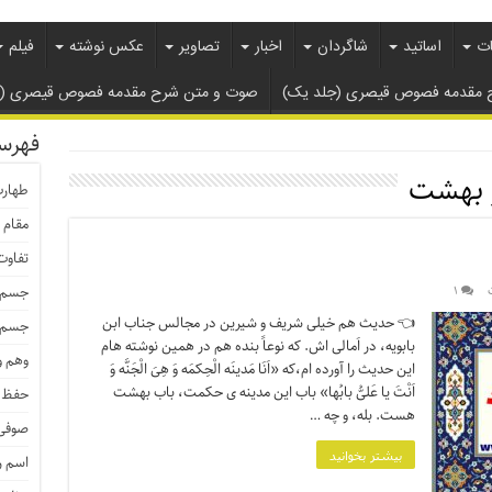
ات
اساتید
شاگردان
اخبار
تصاویر
عکس نوشته
فیلم
 مقدمه فصوص قیصری (جلد یک)
صوت و متن شرح مقدمه فصوص قیصری ( ج
فهرس
ر بهشت
طهار
مقام 
تفاوت
ت
۱
جسم م
👈 حدیث هم خیلی شریف و شیرین در مجالس جناب ابن
جسم ط
بابویه، در اَمالی اش. که نوعاً بنده هم در همین نوشته هام
وهم و
این حدیث را آورده ام،که «اَنَا مَدینَه الْحِکمَه وَ هِیَ الْجَنَّه وَ
اَنْتَ یا عَلیُّ بابُها» باب این مدینه ی حکمت، باب بهشت
حفظ 
هست. بله، و چه …
صوفی 
بیشتر بخوانید
اسم 