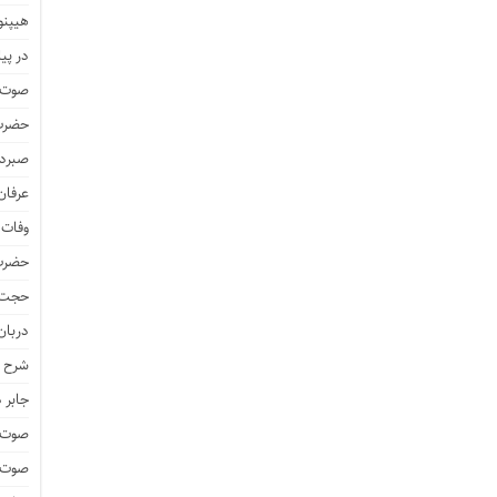
هیپنو
در پیا
صوت و
حضرت 
صبرد
عرفان
وفات 
حضرت 
حجت 
دربان
شرح ز
جابر 
صوت و
صوت و