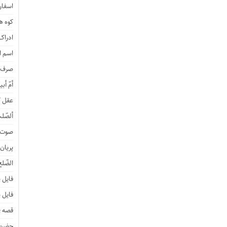
اسفار 
کوه هی
ادراک
اسم ا
صرف ن
أمّ أبی
عقل ک
ألصّلب
صوت و
پریان
الضّلع
فایل 
فایل 
قصه ی
حضرت 