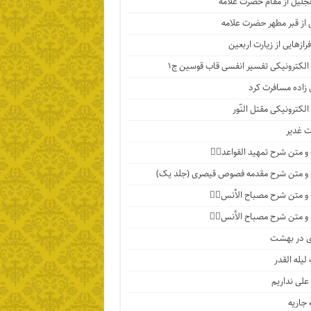
تجلیل از مقام حضرت علامه
 از قبر مطهر حضرت علامه
رازهایی از زیارت اربعین
الکترونیکی تفسیر انفسی قاب قوسین ج۱
اده مسافرت کرد
الکترونیکی مقتل النّور
 غدیر
 متن شرح تمهید القواعد۱️⃣
و متن شرح مقدمه فصوص قیصری (جلد یک)
 متن شرح مصباح الأنس۷️⃣
 متن شرح مصباح الأنس۶️⃣
ی در بهشت
لیله القدر
 علی نداریم
جاریه