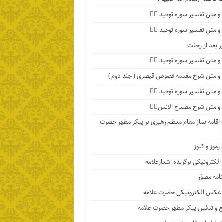
 متن تفسیر سوره توحید ۴️⃣
 متن تفسیر سوره توحید ۳️⃣
ر بعد از رحلت
 متن تفسیر سوره توحید ۲️⃣
 متن شرح مقدمه فصوص قیصری ( جلد دوم )
 متن تفسیر سوره توحید ۱️⃣
 متن شرح مصباح الانس۸⃣
اقامه نماز مقام معظم رهبری بر پیکر مطهر حضرت
رموز و کنوز
الکترونیکی برگزیده اشعارعلامه
امه مصوّر
 عکس الکترونیکی حضرت علامه
 و تدفین پیکر مطهر حضرت علامه