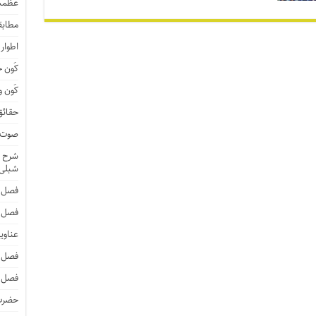
عظمت
مطابق
اطوار
کَون 
کَون و
حقائق
صوت و
شرح ا
شبلی
فصل 
فصل 
عناوی
فصل 
فصل 
حضرت 