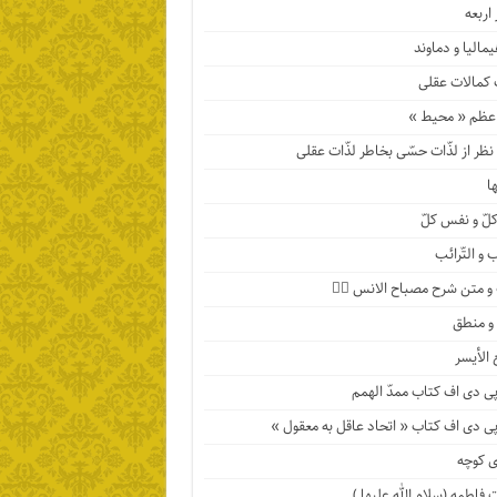
اربعه
مالیا و دماوند
 کمالات عقلی
عظم « محیط »
ظر از لذّات حسّی بخاطر لذّات عقلی
ها
لّ و نفس کلّ
 و التّرائب
 متن شرح مصباح الانس ۹️⃣
 و منطق
 الأیسر
پی دی اف کتاب ممدّ الهمم
پی دی اف کتاب « اتحاد عاقل به معقول »
 کوچه
فاطمه (سلام الله علیها )