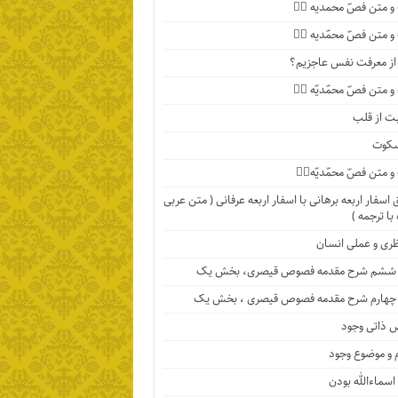
 متن فصّ محمدیه ۴️⃣
 متن فصّ محمّدیه ۳️⃣
ا از معرفت نفس عاجزیم؟
متن فصّ محمّدیّه ۲️⃣
ت از قلب
سکوت
متن فصّ محمّدیّه۱️⃣
اسفار اربعه برهانی با اسفار اربعه عرفانی ( متن عربی
با ترجمه )
ظری و عملی انسان
ششم شرح مقدمه فصوص قیصری، بخش یک
چهارم شرح مقدمه فصوص قیصری ، بخش یک
 ذاتی وجود
 و موضوع وجود
اسماءالله بودن