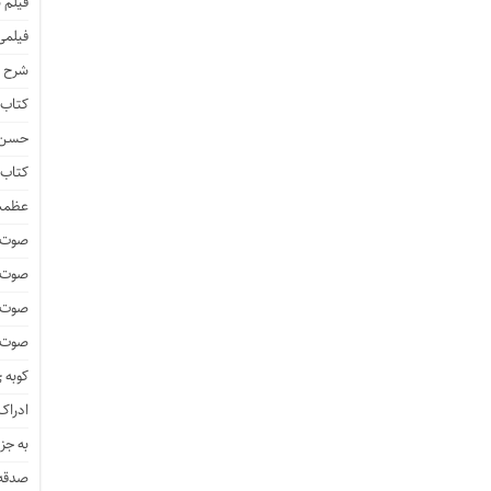
فیلم 
فیلمی
شرح ف
کتاب 
حسن ز
کتاب 
عظمت
صوت و
صوت 
صوت و
صوت و
کوبه 
ادراک 
به جز
صدقه 