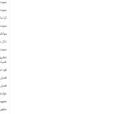
صوت و
صوت و
آیا م
صوت و 
مواظب
ذکر 
صوت و 
تطبیق 
همراه 
قوه ن
فصل 
فصل 
عوارض
مفهوم
مظهر 