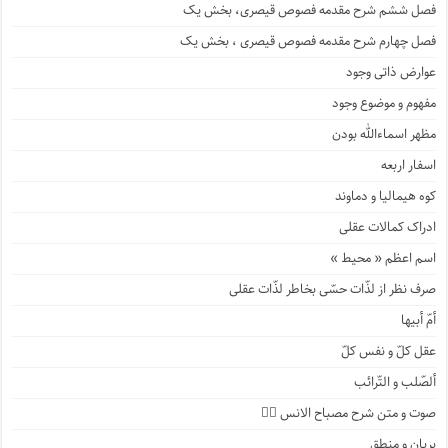
فصل ششم شرح مقدمه فصوص قیصری، بخش یک
فصل چهارم شرح مقدمه فصوص قیصری ، بخش یک
عوارض ذاتی وجود
مفهوم و موضوع وجود
مظهر اسماءالله بودن
اسفار اربعه
کوه هیمالیا و دماوند
ادراک کمالات عقلی
اسم اعظم « محیط »
صرف نظر از لذّات حسّی بخاطر لذّات عقلی
أمّ أبیها
عقل کلّ و نفس کلّ
ألصّلب و التّرائب
صوت و متن شرح مصباح الانس ۹️⃣
پریان و منطق