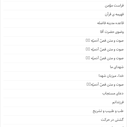
فراست مؤمن
فهیمه ی قرآن
قاعده مدینه فاضله
وضوی حضرت آقا
صوت و متن فصّ آدمیّه ۴️⃣
صوت و متن فصّ آدمیّه ۳️⃣
صوت و متن فصّ آدمیّه ۲️⃣
شهدای ما
خدا، میزبان شهدا
صوت و متن فصّ آدمیّه۱️⃣
دعای مستجاب
فرزندانم
طب و طبیب و تشریح
گشتی در حرکت