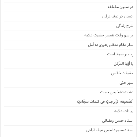
در سنین مختلف
انسان در عرف عرفان
شرح زندگی
مراسم وفات همسر حضرت علامه
سفر مقام معظم رهبری به آمل
پیامبر صمد است
یا أیّها المزّمّل
حقیقت خنّاس
سیر حبّی
نشانه تشخیص حجت
ألصّحیفه الزّبرجدیّه فی کلمات سجّادیّه
بیانات علامه
استاد حسن رمضانی
استاد محمود امامی نجف آبادی