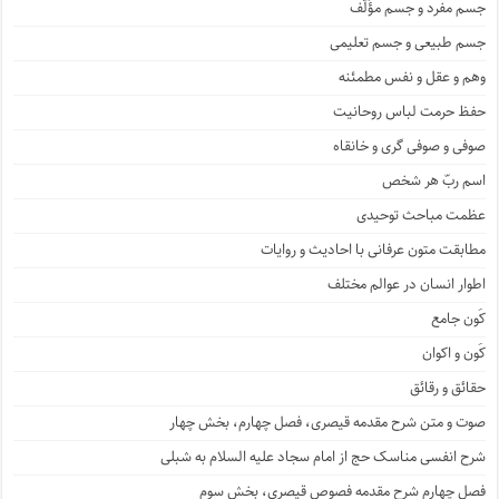
جسم مفرد و جسم مؤَلَّف
جسم طبیعی و جسم تعلیمی
وهم و عقل و نفس مطمئنه
حفظ حرمت لباس روحانیت
صوفی و صوفی گری و خانقاه
اسم ربّ هر شخص
عظمت مباحث توحیدی
مطابقت متون عرفانی با احادیث و روایات
اطوار انسان در عوالم مختلف
کَون جامع
کَون و اکوان
حقائق و رقائق
صوت و متن شرح مقدمه قیصری، فصل چهارم، بخش چهار
شرح انفسی مناسک حج از امام سجاد علیه السلام به شبلی
فصل چهارم شرح مقدمه فصوص قیصری، بخش سوم