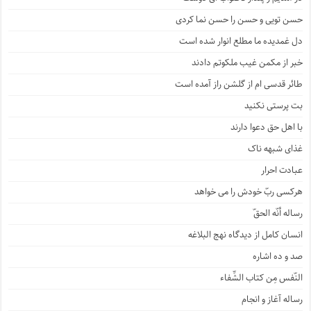
حسن تویی و حسن را حسن نما کردی
دل غمدیده ما مطلع انوار شده است
خبر از مکمن غیب ملکوتم دادند
طائر قدسی ام از گلشن راز آمده است
بت پرستی نکنید
با اهل حق دعوا دارند
غذای شبهه ناک
عبادت احرار
هرکسی ربّ خودش را می خواهد
رساله أنّه الحقّ
انسان کامل از دیدگاه نهج البلاغه
صد و ده اشاره
النّفس مِن کتاب الشِّفاء
رساله آغاز و انجام