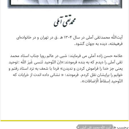
آیت‌الله محمدتقی آملی در سال ۱۳۰۴ هـ .ق در تهران و در خانواده‌ای
فرهیخته، دیده به جهان گشود.
علامه حسن زاده آملی می فرمایند: شبی در عالم رویا جناب استاد محمد
تقی آملی را دیدم که به بنده فرمودند:«اِنَ التّوحید تَنسی غَیرَ الله :توحید
یعنی جز خدا را فراموش کردن و ندیدن» فردا با شعف به نزد استاد رفتم و
خوابم را برایشان نقل کردم. فرمودند: « نشانی داده اندت از خرابات که
التّوحید اِسقاطُ الٌاِضافات».
برچسب ها
آیت الله محمد تقی آملی