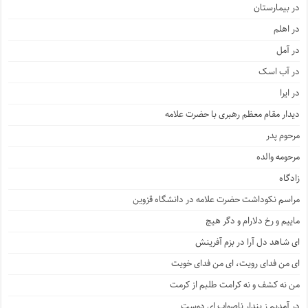
در بیمارستان
در اهلم
در آمل
در آب اسک
در ایرا
دیدار مقام معظم رهبری با حضرت علامه
مرحوم پدر
مرحومه والده
زادگاه
مراسم نکوداشت حضرت علامه در دانشگاه قزوین
ماییم و رخ دلارام و دگر هیچ
ای شاهد دل آرا در بزم آفرینش
ای من فدای رویت، ای من فدای خویت
من نه کشف و نه کرامت طلبم از کرمت
در آمدیم ز پندار ناصواب ای دوست