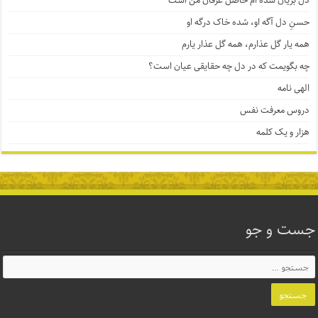
دل بریان شده ام حاصل عرفان من است
حسنِ دل آگه او، شده خاک درگه او
همه یار گل عذارم، همه گل عذار یارم
چه بگویمت که در دل چه حقایقی عیان است؟
الهی نامه
دروس معرفت نفس
هزار و یک کلمه
جست و جو