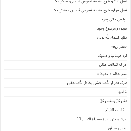
فصل ششم شرح مقدمه فصوص قیصری، بخش یک
فصل چهارم شرح مقدمه فصوص قیصری ، بخش یک
عوارض ذاتی وجود
مفهوم و موضوع وجود
مظهر اسماءالله بودن
اسفار اربعه
کوه هیمالیا و دماوند
ادراک کمالات عقلی
اسم اعظم « محیط »
صرف نظر از لذّات حسّی بخاطر لذّات عقلی
أمّ أبیها
عقل کلّ و نفس کلّ
ألصّلب و التّرائب
صوت و متن شرح مصباح الانس ۹️⃣
پریان و منطق