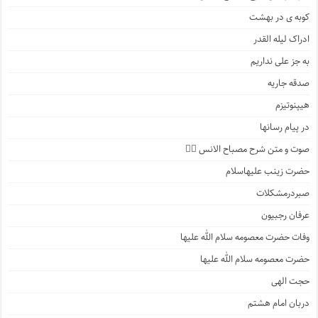
کوبه ی در بهشت
ادراک لیله القدر
به جز علی نداریم
صدقه جاریه
هیپنوتیزم
در پیام رسانها
صوت و متن شرح مصباح الانس ۵️⃣
حضرت زینب علیهاسلام
صبردرمشکلات
عرفان رجبیون
وفات حضرت معصومه سلام الله علیها
حضرت معصومه سلام الله علیها
حجت الهی
دربان امام هشتم