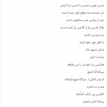
حسن تویی و حسن را حسن نما کردی
دل غمدیده ما مطلع انوار شده است
خبر از مکمن غیب ملکوتم دادند
طائر قدسی ام از گلشن راز آمده است
بت پرستی نکنید
با اهل حق دعوا دارند
غذای شبهه ناک
عبادت احرار
هرکسی ربّ خودش را می خواهد
رساله أنّه الحقّ
انسان کامل از دیدگاه نهج البلاغه
صد و ده اشاره
النّفس مِن کتاب الشِّفاء
رساله آغاز و انجام