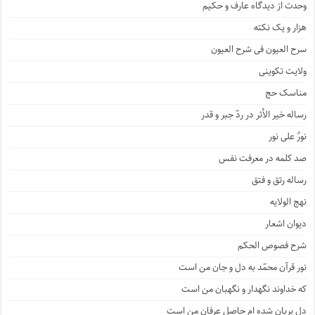
وحدت از دیدگاه عارف و حکیم
هزار و یک نکته
سرح العیون فی شرح العیون
ولایت تکوینی
مناسک حج
رساله خیر الأثر در ردّ جبر و قدر
نورٌ علی نور
صد کلمه در معرفت نفس
رساله رتق و فتق
نهج الولایه
دیوان اشعار
شرح فصوص الحکم
نور قرآن محمّد به دل و جان من است
که خداوند نگهدار و نگهبان من است
دل بریان شده ام حاصل عرفان من است