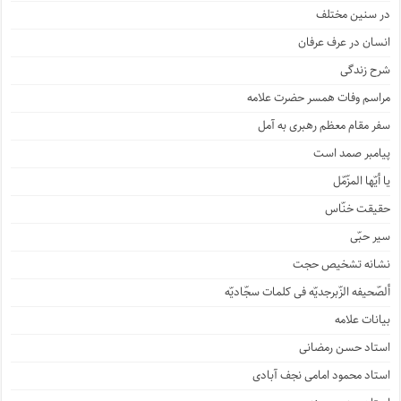
در سنین مختلف
انسان در عرف عرفان
شرح زندگی
مراسم وفات همسر حضرت علامه
سفر مقام معظم رهبری به آمل
پیامبر صمد است
یا أیّها المزّمّل
حقیقت خنّاس
سیر حبّی
نشانه تشخیص حجت
ألصّحیفه الزّبرجدیّه فی کلمات سجّادیّه
بیانات علامه
استاد حسن رمضانی
استاد محمود امامی نجف آبادی