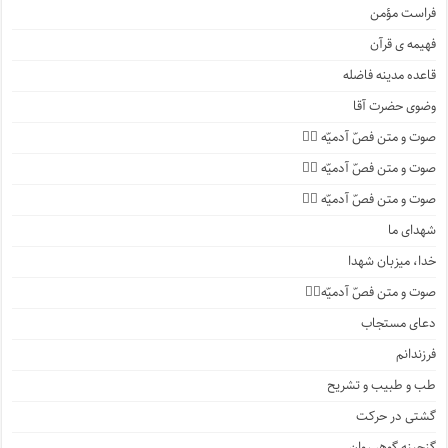
فراست مؤمن
فهیمه ی قرآن
قاعده مدینه فاضله
وضوی حضرت آقا
صوت و متن فصّ آدمیّه ۴️⃣
صوت و متن فصّ آدمیّه ۳️⃣
صوت و متن فصّ آدمیّه ۲️⃣
شهدای ما
خدا، میزبان شهدا
صوت و متن فصّ آدمیّه۱️⃣
دعای مستجاب
فرزندانم
طب و طبیب و تشریح
گشتی در حرکت
گنجینه گوهر روان