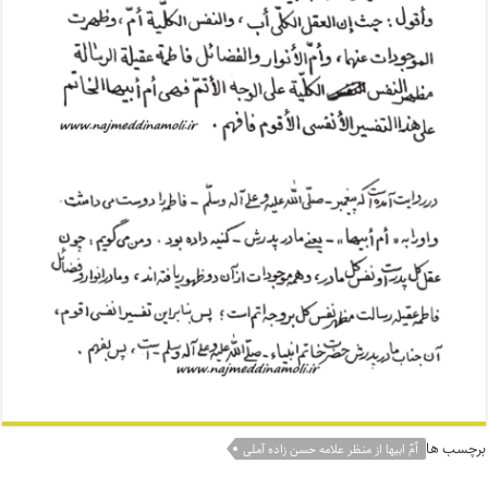
برچسب ها
أمّ ابیها از منظر علامه حسن زاده آملی