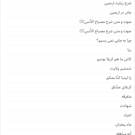
شرح زیارت اربعین
جابر در اربعین
صوت و متن شرح مصباح الأنس۴️⃣
صوت و متن شرح مصباح الأنس۳️⃣
چرا به جایی نمی رسیم؟
ریا
کاش ما هم کربلا بودیم
شمشیر ولایت
یا لیتنا کنّا معکم
کربلای عشّاق
متفرقه
شهادت
اعیاد
ماه رمضان
آیه مباهله