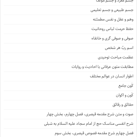
جسم مفرد و جسم مؤَلَّف
جسم طبیعی و جسم تعلیمی
وهم و عقل و نفس مطمئنه
حفظ حرمت لباس روحانیت
صوفی و صوفی گری و خانقاه
اسم ربّ هر شخص
عظمت مباحث توحیدی
مطابقت متون عرفانی با احادیث و روایات
اطوار انسان در عوالم مختلف
کَون جامع
کَون و اکوان
حقائق و رقائق
صوت و متن شرح مقدمه قیصری، فصل چهارم، بخش چهار
شرح انفسی مناسک حج از امام سجاد علیه السلام به شبلی
فصل چهارم شرح مقدمه فصوص قیصری، بخش سوم