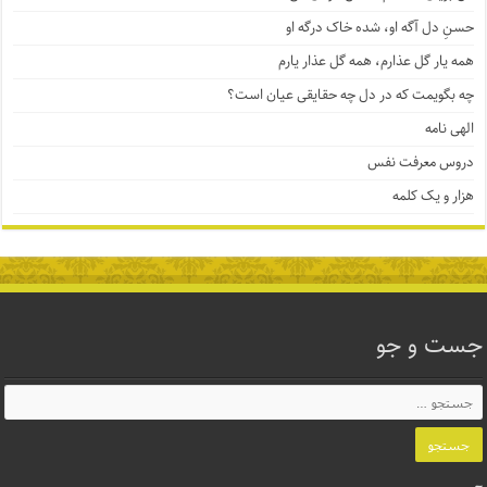
حسنِ دل آگه او، شده خاک درگه او
همه یار گل عذارم، همه گل عذار یارم
چه بگویمت که در دل چه حقایقی عیان است؟
الهی نامه
دروس معرفت نفس
هزار و یک کلمه
جست و جو