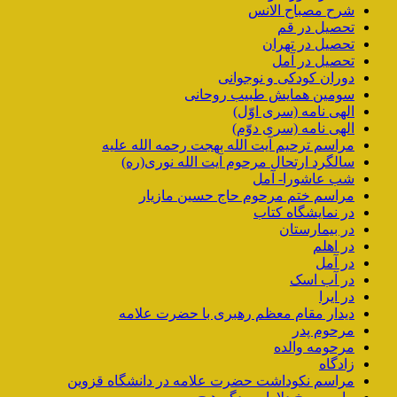
شرح مصباح الانس
تحصیل در قم
تحصیل در تهران
تحصیل در آمل
دوران کودکی و نوجوانی
سومین همایش طبیب روحانی
الهی نامه (سری اوّل)
الهی نامه (سری دوّم)
مراسم ترحیم آیت الله بهجت رحمه الله علیه
سالگرد ارتحال مرحوم آیت الله نوری(ره)
شب عاشورا- آمل
مراسم ختم مرحوم حاج حسین مازیار
در نمایشگاه کتاب
در بیمارستان
در اهلم
در آمل
در آب اسک
در ایرا
دیدار مقام معظم رهبری با حضرت علامه
مرحوم پدر
مرحومه والده
زادگاه
مراسم نکوداشت حضرت علامه در دانشگاه قزوین