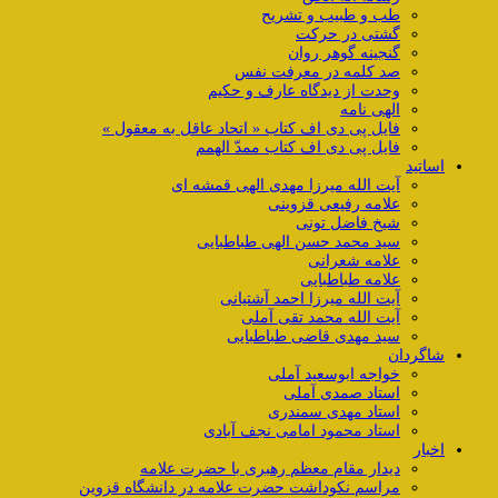
طب و طبیب و تشریح
گشتی در حرکت
گنجینه گوهر روان
صد کلمه در معرفت نفس
وحدت از دیدگاه عارف و حکیم
الهی نامه
فایل پی دی اف کتاب « اتحاد عاقل به معقول »
فایل پی دی اف کتاب ممدّ الهمم
اساتید
آیت الله میرزا مهدی الهی قمشه ای
علامه رفیعی قزوینی
شیخ فاضل تونی
سید محمد حسن الهی طباطبایی
علامه شعرانی
علامه طباطبایی
آیت الله میرزا احمد آشتیانی
آیت الله محمد تقی آملی
سید مهدی قاضی طباطبایی
شاگردان
خواجه ابوسعید آملی
استاد صمدی آملی
استاد مهدی سمندری
استاد محمود امامی نجف آبادی
اخبار
دیدار مقام معظم رهبری با حضرت علامه
مراسم نکوداشت حضرت علامه در دانشگاه قزوین