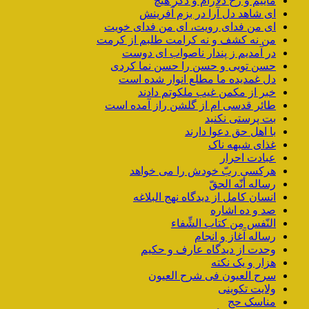
ماییم و رخ دلارام و دگر هیچ
ای شاهد دل آرا در بزم آفرینش
ای من فدای رویت، ای من فدای خویت
من نه کشف و نه کرامت طلبم از کرمت
در آمدیم ز پندار ناصواب ای دوست
حسن تویی و حسن را حسن نما کردی
دل غمدیده ما مطلع انوار شده است
خبر از مکمن غیب ملکوتم دادند
طائر قدسی ام از گلشن راز آمده است
بت پرستی نکنید
با اهل حق دعوا دارند
غذای شبهه ناک
عبادت احرار
هرکسی ربّ خودش را می خواهد
رساله أنّه الحقّ
انسان کامل از دیدگاه نهج البلاغه
صد و ده اشاره
النّفس مِن کتاب الشِّفاء
رساله آغاز و انجام
وحدت از دیدگاه عارف و حکیم
هزار و یک نکته
سرح العیون فی شرح العیون
ولایت تکوینی
مناسک حج