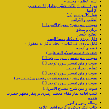
اسم اعظم « محیط »
صرف نظر از لذّات حسّی بخاطر لذّات عقلی
أمّ أبیها
عقل کلّ و نفس کلّ
ألصّلب و التّرائب
صوت و متن شرح مصباح الانس ۹️⃣
پریان و منطق
الضّلع الأیسر
فایل پی دی اف کتاب ممدّ الهمم
فایل پی دی اف کتاب « اتحاد عاقل به معقول »
قصه ی کوچه
حضرت فاطمه (سلام الله علیها )
صوت و متن تفسیر سوره توحید ۴️⃣
صوت و متن تفسیر سوره توحید ۳️⃣
تصاویر بعد از رحلت
صوت و متن تفسیر سوره توحید ۲️⃣
صوت و متن شرح مقدمه فصوص قیصری ( جلد دوم )
صوت و متن تفسیر سوره توحید ۱️⃣
صوت و متن شرح مصباح الانس۸⃣
کلیپ اقامه نماز مقام معظم رهبری بر پیکر مطهر حضرت
علامه
رساله رموز و کنوز
کتاب الکترونیکی برگزیده اشعارعلامه