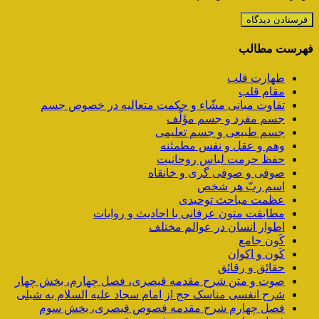
فهرست مطالب
طهارت قلب
مقام قلب
تفاوت مبانی مشّاء و حکمت متعالیه در خصوص جسم
جسم مفرد و جسم مؤَلَّف
جسم طبیعی و جسم تعلیمی
وهم و عقل و نفس مطمئنه
حفظ حرمت لباس روحانیت
صوفی و صوفی گری و خانقاه
اسم ربّ هر شخص
عظمت مباحث توحیدی
مطابقت متون عرفانی با احادیث و روایات
اطوار انسان در عوالم مختلف
کَون جامع
کَون و اکوان
حقائق و رقائق
صوت و متن شرح مقدمه قیصری، فصل چهارم، بخش چهار
شرح انفسی مناسک حج از امام سجاد علیه السلام به شبلی
فصل چهارم شرح مقدمه فصوص قیصری، بخش سوم