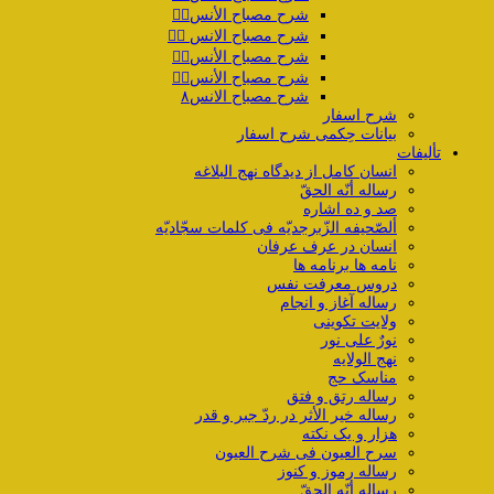
شرح مصباح الأنس۴️⃣
شرح مصباح الانس ۵️⃣
شرح مصباح الأنس۶️⃣
شرح مصباح الأنس۷️⃣
شرح مصباح الانس۸
شرح اسفار
بیانات حِکمی شرح اسفار
تألیفات
انسان کامل از دیدگاه نهج البلاغه
رساله أنّه الحقّ
صد و ده اشاره
ألصّحیفه الزّبرجدیّه فی کلمات سجّادیّه
انسان در عرف عرفان
نامه ها برنامه ها
دروس معرفت نفس
رساله آغاز و انجام
ولایت تکوینی
نورٌ علی نور
نهج الولایه
مناسک حج
رساله رتق و فتق
رساله خیر الأثر در ردّ جبر و قدر
هزار و یک نکته
سرح العیون فی شرح العیون
رساله رموز و کنوز
رساله أنّه الحقّ