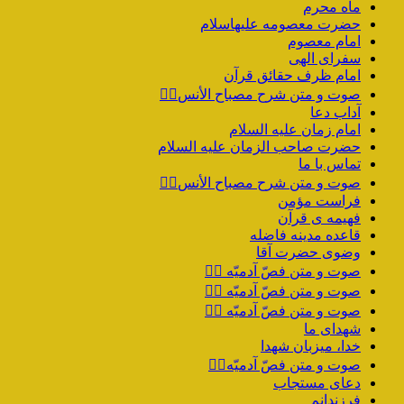
ماه محرم
حضرت معصومه علیهاسلام
امام معصوم
سفرای الهی
امام ظرف حقائق قرآن
صوت و متن شرح مصباح الأنس۲️⃣
آداب دعا
امام زمان علیه السلام
حضرت صاحب الزمان علیه السلام
تماس با ما
صوت و متن شرح مصباح الأنس۱️⃣
فراست مؤمن
فهیمه ی قرآن
قاعده مدینه فاضله
وضوی حضرت آقا
صوت و متن فصّ آدمیّه ۴️⃣
صوت و متن فصّ آدمیّه ۳️⃣
صوت و متن فصّ آدمیّه ۲️⃣
شهدای ما
خدا، میزبان شهدا
صوت و متن فصّ آدمیّه۱️⃣
دعای مستجاب
فرزندانم