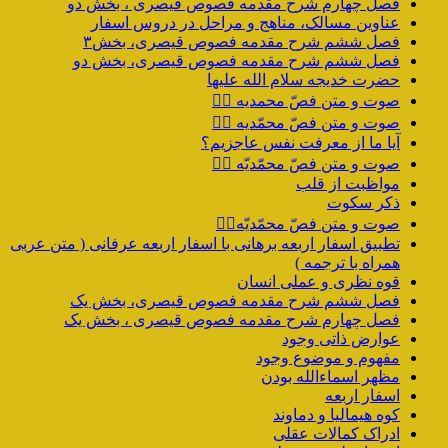
فصل چهارم شرح مقدمه فصوص قیصری ، بخش دو
عناوین مسالک، مناهج و مراحل در دروس اسفار
فصل ششم شرح مقدمه فصوص قیصری، بخش۳
فصل ششم شرح مقدمه فصوص قیصری، بخش دو
حضرت خدیجه سلام الله علیها
صوت و متن فصّ محمدیه ۴️⃣
صوت و متن فصّ محمّدیه ۳️⃣
آیا ما از معرفت نفس عاجزیم؟
صوت و متن فصّ محمّدیّه ۲️⃣
مواظبت از قلب
ذکر سکوت
صوت و متن فصّ محمّدیّه۱️⃣
تطبیق اسفار اربعه برهانی با اسفار اربعه عرفانی ( متن عربی
همراه با ترجمه )
قوه نظری و عملی انسان
فصل ششم شرح مقدمه فصوص قیصری، بخش یک
فصل چهارم شرح مقدمه فصوص قیصری ، بخش یک
عوارض ذاتی وجود
مفهوم و موضوع وجود
مظهر اسماءالله بودن
اسفار اربعه
کوه هیمالیا و دماوند
ادراک کمالات عقلی