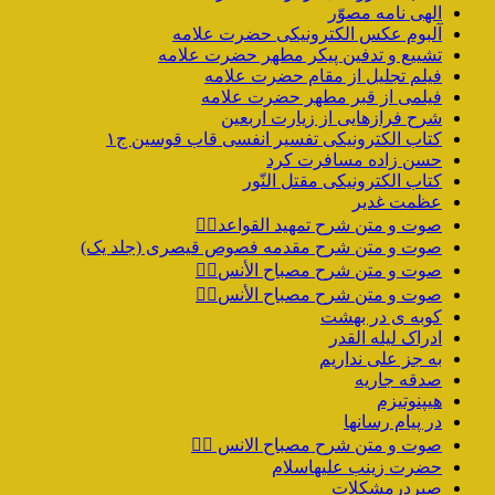
الهی نامه مصوّر
آلبوم عکس الکترونیکی حضرت علامه
تشییع و تدفین پیکر مطهر حضرت علامه
فیلم تجلیل از مقام حضرت علامه
فیلمی از قبر مطهر حضرت علامه
شرح فرازهایی از زیارت اربعین
کتاب الکترونیکی تفسیر انفسی قاب قوسین ج۱
حسن زاده مسافرت کرد
کتاب الکترونیکی مقتل النّور
عظمت غدیر
صوت و متن شرح تمهید القواعد۱️⃣
صوت و متن شرح مقدمه فصوص قیصری (جلد یک)
صوت و متن شرح مصباح الأنس۷️⃣
صوت و متن شرح مصباح الأنس۶️⃣
کوبه ی در بهشت
ادراک لیله القدر
به جز علی نداریم
صدقه جاریه
هیپنوتیزم
در پیام رسانها
صوت و متن شرح مصباح الانس ۵️⃣
حضرت زینب علیهاسلام
صبردرمشکلات