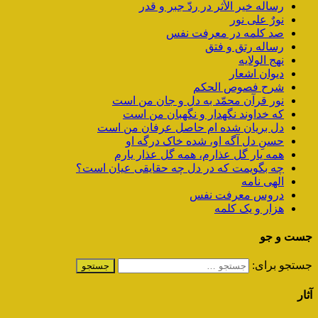
رساله خیر الأثر در ردّ جبر و قدر
نورٌ علی نور
صد کلمه در معرفت نفس
رساله رتق و فتق
نهج الولایه
دیوان اشعار
شرح فصوص الحکم
نور قرآن محمّد به دل و جان من است
که خداوند نگهدار و نگهبان من است
دل بریان شده ام حاصل عرفان من است
حسنِ دل آگه او، شده خاک درگه او
همه یار گل عذارم، همه گل عذار یارم
چه بگویمت که در دل چه حقایقی عیان است؟
الهی نامه
دروس معرفت نفس
هزار و یک کلمه
جست و جو
جستجو برای:
آثار