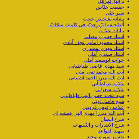
یا أیّها المزّمّل
حقیقت خنّاس
سیر حبّی
نشانه تشخیص حجت
ألصّحیفه الزّبرجدیّه فی کلمات سجّادیّه
بیانات علامه
استاد حسن رمضانی
استاد محمود امامی نجف آبادی
استاد مهدی سمندری
استاد صمدی آملی
خواجه ابوسعید آملی
سید مهدی قاضی طباطبایی
آیت الله محمد تقی آملی
آیت الله میرزا احمد آشتیانی
علامه طباطبایی
علامه شعرانی
سید محمد حسن الهی طباطبایی
شیخ فاضل تونی
علامه رفیعی قزوینی
آیت الله میرزا مهدی الهی قمشه ای
شرح اسفار
شرح الاشارات و التّنبیهات
تمهید القواعد
تفسیر سوره توحید