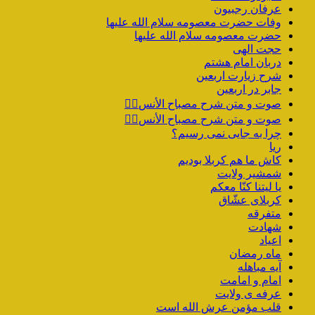
عرفان رجبیون
وفات حضرت معصومه سلام الله علیها
حضرت معصومه سلام الله علیها
حجت الهی
دربان امام هشتم
شرح زیارت اربعین
جابر در اربعین
صوت و متن شرح مصباح الأنس۴️⃣
صوت و متن شرح مصباح الأنس۳️⃣
چرا به جایی نمی رسیم؟
ریا
کاش ما هم کربلا بودیم
شمشیر ولایت
یا لیتنا کنّا معکم
کربلای عشّاق
متفرقه
شهادت
اعیاد
ماه رمضان
آیه مباهله
امام و امامت
عرفه ی ولایت
قلب مؤمن عرش الله است