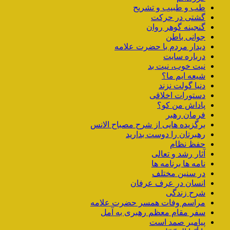
طب و طبیب و تشریح
گشتی در حرکت
گنجینه گوهر روان
جوانی باطن
دیدار مردم با حضرت علامه
درباره سایت
نیت خوب، نیت بد
شیعه ایم ما؟
دنیا گولت نزند
دستورات اخلاقی
پاداش من کو؟
فرمان رهبر
برگزیده هایی از شرح مصباح الانس
رهبرتان را دوست بدارید
حفظ نظام
آثار رشد و تعالی
نامه ها برنامه ها
در سنین مختلف
انسان در عرف عرفان
شرح زندگی
مراسم وفات همسر حضرت علامه
سفر مقام معظم رهبری به آمل
پیامبر صمد است