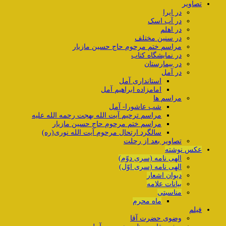
تصاویر
در ایرا
در آب اسک
در اهلم
در سنین مختلف
مراسم ختم مرحوم حاج حسین مازیار
در نمایشگاه کتاب
در بیمارستان
در آمل
استانداری آمل
امامزاده ابراهیم آمل
مراسم ها
شب عاشورا- آمل
مراسم ترحیم آیت الله بهجت رحمه الله علیه
مراسم ختم مرحوم حاج حسین مازیار
سالگرد ارتحال مرحوم آیت الله نوری(ره)
تصاویر بعد از رحلت
عکس نوشته
الهی نامه (سری دوّم)
الهی نامه (سری اوّل)
دیوان اشعار
بیانات علامه
مناسبتی
ماه محرم
فیلم
وضوی حضرت آقا