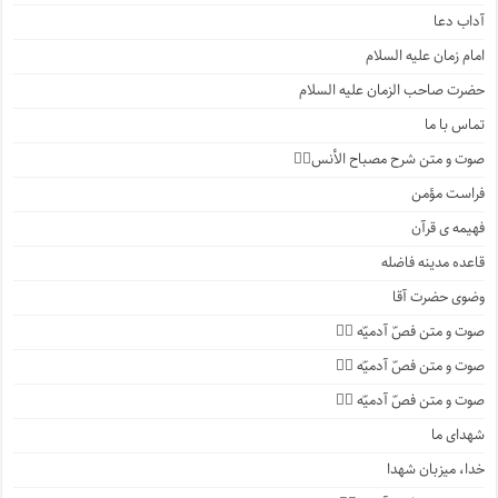
آداب دعا
امام زمان علیه السلام
حضرت صاحب الزمان علیه السلام
تماس با ما
صوت و متن شرح مصباح الأنس۱️⃣
فراست مؤمن
فهیمه ی قرآن
قاعده مدینه فاضله
وضوی حضرت آقا
صوت و متن فصّ آدمیّه ۴️⃣
صوت و متن فصّ آدمیّه ۳️⃣
صوت و متن فصّ آدمیّه ۲️⃣
شهدای ما
خدا، میزبان شهدا