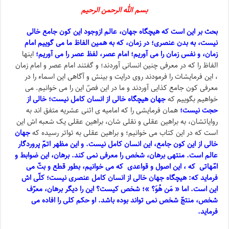
بسم الله الرحمن الرحیم
بحث بر این است که هیچگاه جهان، عالم ازوجود این کون جامع خالی
نیست، به بدن عنصری؛ در زمان، که به همین الفاظ ما می گوییم امام
زمان،
و نفس زمان را می آوریم؛ امام عصر، لفظ عصر را می آوریم؛
اینها
الفاظ را که در معرفی چنین انسانی آوردند؛ و گفتند امام عصر و امام زمان
، این فرمایشات را فرمودند روی درایت و بینش و آگاهی این اسماء را در
معرفی کون جامع کذایی آوردند و ما در این فصّ این را می خوانیم. می
خواهیم بگوییم که
جهان هیچگاه خالی از انسان کامل نیست؛ خالی از
حجت نیست؛
همان فرمایشی را که امامیه ی اثنی عشریه متفق اند به
روایاتشان، به براهین عقلی و نقلی شان، براهین عقلی یک شعبه اش این
است که در این کتاب می خوانیم؛ و براهین عقلی به تواتر رسیده که
جهان
خالی از این کون جامع، این انسان کامل نیست. و این مظهر اتمّ پروردگار
عالم است. منتهی برهان، شخص را معرفی نمی کند. برهان، این ضوابط و
امّهاتی که ، این اصول و قواعدی که می خوانیم، بطور قطع و بتّ می
فرماید که: هیچگاه جهان خالی از انسان کامل عنصری نیست؛ کلّی اش
این است. اما « مَن هُوَ؟ »؛ شخص کیست؟ این را دیگر برهان، معرّف
شخص، منتجّ شخص نمی تواند بوده باشد. او حکم کلی را افاده می
فرماید.