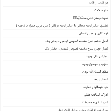
مواظبت از قلب
ذکر سکوت
صوت و متن فصّ محمّدیّه۱️⃣
تطبیق اسفار اربعه برهانی با اسفار اربعه عرفانی ( متن عربی همراه با ترجمه )
قوه نظری و عملی انسان
فصل ششم شرح مقدمه فصوص قیصری، بخش یک
فصل چهارم شرح مقدمه فصوص قیصری ، بخش یک
عوارض ذاتی وجود
مفهوم و موضوع وجود
مظهر اسماءالله بودن
اسفار اربعه
کوه هیمالیا و دماوند
ادراک کمالات عقلی
اسم اعظم « محیط »
صرف نظر از لذّات حسّی بخاطر لذّات عقلی