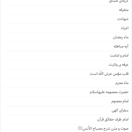
کربلای عشّاق
متفرقه
شهادت
اعیاد
ماه رمضان
آیه مباهله
امام و امامت
عرفه ی ولایت
قلب مؤمن عرش الله است
ماه محرم
حضرت معصومه علیهاسلام
امام معصوم
سفرای الهی
امام ظرف حقائق قرآن
صوت و متن شرح مصباح الأنس۲️⃣