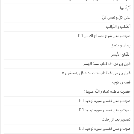
أمّ أبیها
عقل کلّ و نفس کلّ
ألصّلب و التّرائب
صوت و متن شرح مصباح الانس ۹️⃣
پریان و منطق
الضّلع الأیسر
فایل پی دی اف کتاب ممدّ الهمم
فایل پی دی اف کتاب « اتحاد عاقل به معقول »
قصه ی کوچه
حضرت فاطمه (سلام الله علیها )
صوت و متن تفسیر سوره توحید ۴️⃣
صوت و متن تفسیر سوره توحید ۳️⃣
تصاویر بعد از رحلت
صوت و متن تفسیر سوره توحید ۲️⃣