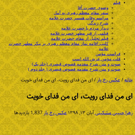
فیلم
وضوی حضرت آقا
سفر مقام معظم رهبری به آمل
مراسم وفات همسر حضرت علامه
شرح زندگی
دیدار مردم با حضرت علامه
فیلمی از قبر مطهر حضرت علامه
فیلم تجلیل از مقام حضرت علامه
کلیپ اقامه نماز مقام معظم رهبری بر پیکر مطهر حضرت
علامه
فراست مؤمن
قلب مؤمن عرش الله است
صوت و متن شرح مقدمه فصوص قیصری (جلد یک)
صوت و متن شرح مقدمه فصوص قیصری ( جلد دوم )
خانه
/
عکس رخ یار
/
ای من فدای رویت، ای من فدای خویت
ای من فدای رویت، ای من فدای خویت
زهرا حبیبی مشکینی
آبان ۱۳, ۱۳۹۸
عکس رخ یار
1,837 بازدیدها