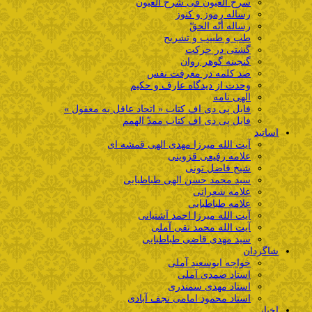
سرح العیون فی شرح العیون
رساله رموز و کنوز
رساله أنّه الحقّ
طب و طبیب و تشریح
گشتی در حرکت
گنجینه گوهر روان
صد کلمه در معرفت نفس
وحدت از دیدگاه عارف و حکیم
الهی نامه
فایل پی دی اف کتاب « اتحاد عاقل به معقول »
فایل پی دی اف کتاب ممدّ الهمم
اساتید
آیت الله میرزا مهدی الهی قمشه ای
علامه رفیعی قزوینی
شیخ فاضل تونی
سید محمد حسن الهی طباطبایی
علامه شعرانی
علامه طباطبایی
آیت الله میرزا احمد آشتیانی
آیت الله محمد تقی آملی
سید مهدی قاضی طباطبایی
شاگردان
خواجه ابوسعید آملی
استاد صمدی آملی
استاد مهدی سمندری
استاد محمود امامی نجف آبادی
اخبار