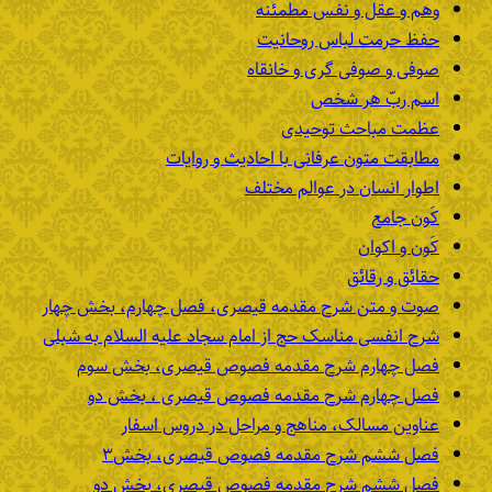
وهم و عقل و نفس مطمئنه
حفظ حرمت لباس روحانیت
صوفی و صوفی گری و خانقاه
اسم ربّ هر شخص
عظمت مباحث توحیدی
مطابقت متون عرفانی با احادیث و روایات
اطوار انسان در عوالم مختلف
کَون جامع
کَون و اکوان
حقائق و رقائق
صوت و متن شرح مقدمه قیصری، فصل چهارم، بخش چهار
شرح انفسی مناسک حج از امام سجاد علیه السلام به شبلی
فصل چهارم شرح مقدمه فصوص قیصری، بخش سوم
فصل چهارم شرح مقدمه فصوص قیصری ، بخش دو
عناوین مسالک، مناهج و مراحل در دروس اسفار
فصل ششم شرح مقدمه فصوص قیصری، بخش۳
فصل ششم شرح مقدمه فصوص قیصری، بخش دو