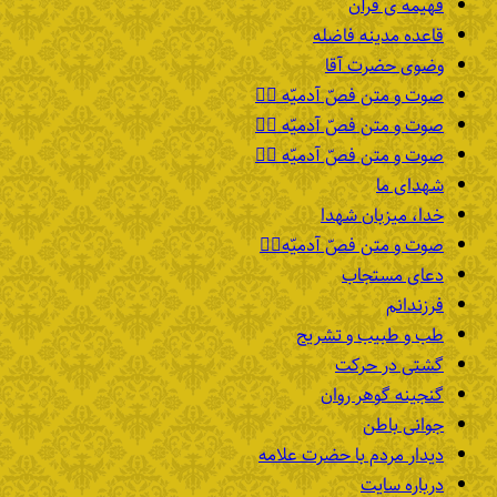
فهیمه ی قرآن
قاعده مدینه فاضله
وضوی حضرت آقا
صوت و متن فصّ آدمیّه ۴️⃣
صوت و متن فصّ آدمیّه ۳️⃣
صوت و متن فصّ آدمیّه ۲️⃣
شهدای ما
خدا، میزبان شهدا
صوت و متن فصّ آدمیّه۱️⃣
دعای مستجاب
فرزندانم
طب و طبیب و تشریح
گشتی در حرکت
گنجینه گوهر روان
جوانی باطن
دیدار مردم با حضرت علامه
درباره سایت