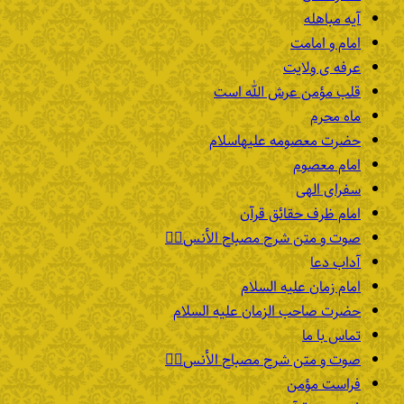
آیه مباهله
امام و امامت
عرفه ی ولایت
قلب مؤمن عرش الله است
ماه محرم
حضرت معصومه علیهاسلام
امام معصوم
سفرای الهی
امام ظرف حقائق قرآن
صوت و متن شرح مصباح الأنس۲️⃣
آداب دعا
امام زمان علیه السلام
حضرت صاحب الزمان علیه السلام
تماس با ما
صوت و متن شرح مصباح الأنس۱️⃣
فراست مؤمن