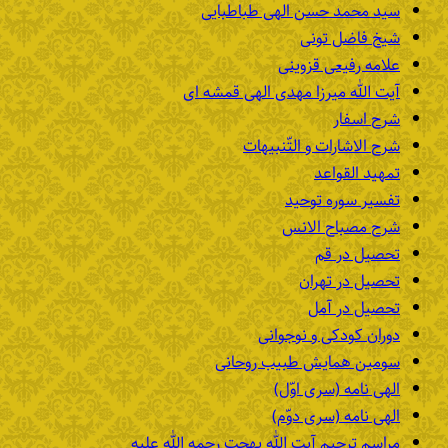
سید محمد حسن الهی طباطبایی
شیخ فاضل تونی
علامه رفیعی قزوینی
آیت الله میرزا مهدی الهی قمشه ای
شرح اسفار
شرح الاشارات و التّنبیهات
تمهید القواعد
تفسیر سوره توحید
شرح مصباح الانس
تحصیل در قم
تحصیل در تهران
تحصیل در آمل
دوران کودکی و نوجوانی
سومین همایش طبیب روحانی
الهی نامه (سری اوّل)
الهی نامه (سری دوّم)
مراسم ترحیم آیت الله بهجت رحمه الله علیه