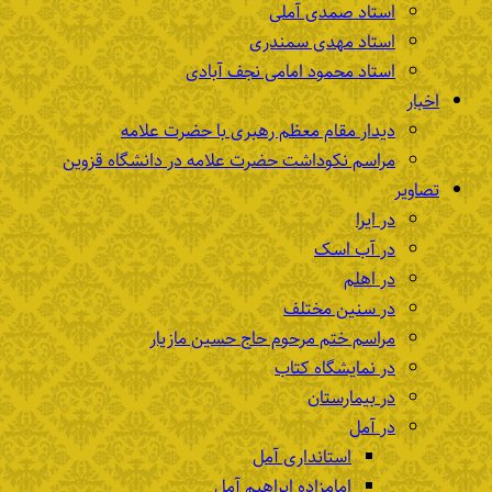
استاد صمدی آملی
استاد مهدی سمندری
استاد محمود امامی نجف آبادی
اخبار
دیدار مقام معظم رهبری با حضرت علامه
مراسم نکوداشت حضرت علامه در دانشگاه قزوین
تصاویر
در ایرا
در آب اسک
در اهلم
در سنین مختلف
مراسم ختم مرحوم حاج حسین مازیار
در نمایشگاه کتاب
در بیمارستان
در آمل
استانداری آمل
امامزاده ابراهیم آمل