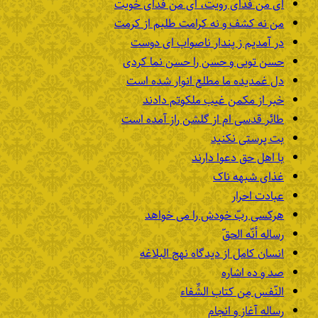
ای من فدای رویت، ای من فدای خویت
من نه کشف و نه کرامت طلبم از کرمت
در آمدیم ز پندار ناصواب ای دوست
حسن تویی و حسن را حسن نما کردی
دل غمدیده ما مطلع انوار شده است
خبر از مکمن غیب ملکوتم دادند
طائر قدسی ام از گلشن راز آمده است
بت پرستی نکنید
با اهل حق دعوا دارند
غذای شبهه ناک
عبادت احرار
هرکسی ربّ خودش را می خواهد
رساله أنّه الحقّ
انسان کامل از دیدگاه نهج البلاغه
صد و ده اشاره
النّفس مِن کتاب الشِّفاء
رساله آغاز و انجام