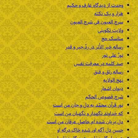
وحدت از دیدگاه عارف و حکیم
هزار و یک نکته
سرح العیون فی شرح العیون
ولایت تکوینی
مناسک حج
رساله خیر الأثر در ردّ جبر و قدر
نورٌ علی نور
صد کلمه در معرفت نفس
رساله رتق و فتق
نهج الولایه
دیوان اشعار
شرح فصوص الحکم
نور قرآن محمّد به دل و جان من است
که خداوند نگهدار و نگهبان من است
دل بریان شده ام حاصل عرفان من است
حسنِ دل آگه او، شده خاک درگه او