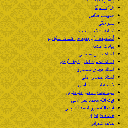
پیامبر صمد است
یا أیّها المزّمّل
حقیقت خنّاس
سیر حبّی
نشانه تشخیص حجت
ألصّحیفه الزّبرجدیّه فی کلمات سجّادیّه
بیانات علامه
استاد حسن رمضانی
استاد محمود امامی نجف آبادی
استاد مهدی سمندری
استاد صمدی آملی
خواجه ابوسعید آملی
سید مهدی قاضی طباطبایی
آیت الله محمد تقی آملی
آیت الله میرزا احمد آشتیانی
علامه طباطبایی
علامه شعرانی