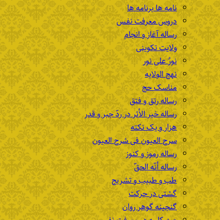
نامه ها برنامه ها
دروس معرفت نفس
رساله آغاز و انجام
ولایت تکوینی
نورٌ علی نور
نهج الولایه
مناسک حج
رساله رتق و فتق
رساله خیر الأثر در ردّ جبر و قدر
هزار و یک نکته
سرح العیون فی شرح العیون
رساله رموز و کنوز
رساله أنّه الحقّ
طب و طبیب و تشریح
گشتی در حرکت
گنجینه گوهر روان