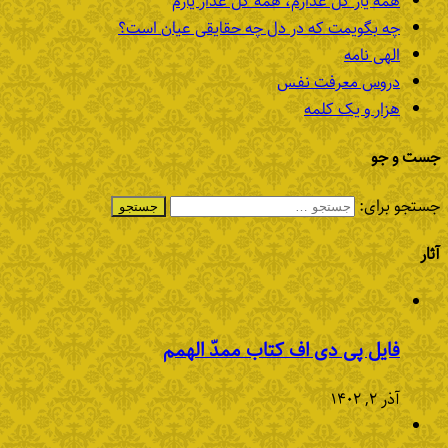
همه یار گل عذارم، همه گل عذار یارم
چه بگویمت که در دل چه حقایقی عیان است؟
الهی نامه
دروس معرفت نفس
هزار و یک کلمه
جست و جو
جستجو برای:
آثار
فایل پی دی اف کتاب ممدّ الهمم
آذر ۲, ۱۴۰۲