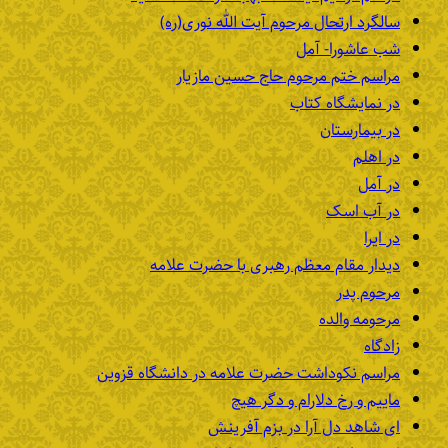
سالگرد ارتحال مرحوم آیت الله نوری(ره)
شب عاشورا- آمل
مراسم ختم مرحوم حاج حسین مازیار
در نمایشگاه کتاب
در بیمارستان
در اهلم
در آمل
در آب اسک
در ایرا
دیدار مقام معظم رهبری با حضرت علامه
مرحوم پدر
مرحومه والده
زادگاه
مراسم نکوداشت حضرت علامه در دانشگاه قزوین
ماییم و رخ دلارام و دگر هیچ
ای شاهد دل آرا در بزم آفرینش