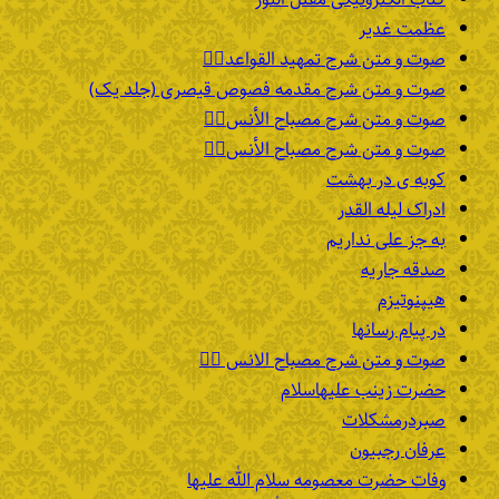
عظمت غدیر
صوت و متن شرح تمهید القواعد۱️⃣
صوت و متن شرح مقدمه فصوص قیصری (جلد یک)
صوت و متن شرح مصباح الأنس۷️⃣
صوت و متن شرح مصباح الأنس۶️⃣
کوبه ی در بهشت
ادراک لیله القدر
به جز علی نداریم
صدقه جاریه
هیپنوتیزم
در پیام رسانها
صوت و متن شرح مصباح الانس ۵️⃣
حضرت زینب علیهاسلام
صبردرمشکلات
عرفان رجبیون
وفات حضرت معصومه سلام الله علیها