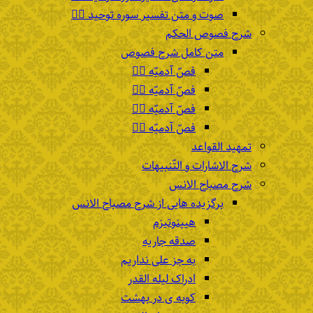
صوت و متن تفسیر سوره توحید ۴️⃣
شرح فصوص الحکم
متن کامل شرح فصوص
فصّ آدمیّه ۱️⃣
فصّ آدمیّه ۲️⃣
فصّ آدمیّه ۳️⃣
فصّ آدمیّه ۴️⃣
تمهید القواعد
شرح الاشارات و التّنبیهات
شرح مصباح الانس
برگزیده هایی از شرح مصباح الانس
هیپنوتیزم
صدقه جاریه
به جز علی نداریم
ادراک لیله القدر
کوبه ی در بهشت