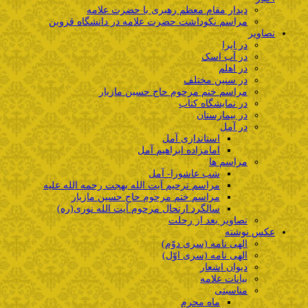
دیدار مقام معظم رهبری با حضرت علامه
مراسم نکوداشت حضرت علامه در دانشگاه قزوین
تصاویر
در ایرا
در آب اسک
در اهلم
در سنین مختلف
مراسم ختم مرحوم حاج حسین مازیار
در نمایشگاه کتاب
در بیمارستان
در آمل
استانداری آمل
امامزاده ابراهیم آمل
مراسم ها
شب عاشورا- آمل
مراسم ترحیم آیت الله بهجت رحمه الله علیه
مراسم ختم مرحوم حاج حسین مازیار
سالگرد ارتحال مرحوم آیت الله نوری(ره)
تصاویر بعد از رحلت
عکس نوشته
الهی نامه (سری دوّم)
الهی نامه (سری اوّل)
دیوان اشعار
بیانات علامه
مناسبتی
ماه محرم