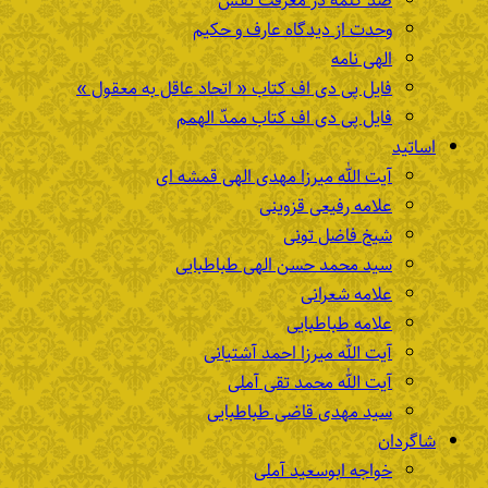
صد کلمه در معرفت نفس
وحدت از دیدگاه عارف و حکیم
الهی نامه
فایل پی دی اف کتاب « اتحاد عاقل به معقول »
فایل پی دی اف کتاب ممدّ الهمم
اساتید
آیت الله میرزا مهدی الهی قمشه ای
علامه رفیعی قزوینی
شیخ فاضل تونی
سید محمد حسن الهی طباطبایی
علامه شعرانی
علامه طباطبایی
آیت الله میرزا احمد آشتیانی
آیت الله محمد تقی آملی
سید مهدی قاضی طباطبایی
شاگردان
خواجه ابوسعید آملی