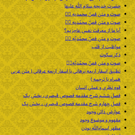
حضرت خدیجه سلام الله علیها
صوت و متن فصّ محمدیه ۴️⃣
صوت و متن فصّ محمّدیه ۳️⃣
آیا ما از معرفت نفس عاجزیم؟
صوت و متن فصّ محمّدیّه ۲️⃣
مواظبت از قلب
ذکر سکوت
صوت و متن فصّ محمّدیّه۱️⃣
تطبیق اسفار اربعه برهانی با اسفار اربعه عرفانی ( متن عربی
همراه با ترجمه )
قوه نظری و عملی انسان
فصل ششم شرح مقدمه فصوص قیصری، بخش یک
فصل چهارم شرح مقدمه فصوص قیصری ، بخش یک
عوارض ذاتی وجود
مفهوم و موضوع وجود
مظهر اسماءالله بودن