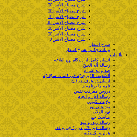
شرح مصباح الأنس۲️⃣
شرح مصباح الأنس۳️⃣
شرح مصباح الأنس۴️⃣
شرح مصباح الانس ۵️⃣
شرح مصباح الأنس۶️⃣
شرح مصباح الأنس۷️⃣
شرح مصباح الانس۸
شرح اسفار
بیانات حِکمی شرح اسفار
تألیفات
انسان کامل از دیدگاه نهج البلاغه
رساله أنّه الحقّ
صد و ده اشاره
ألصّحیفه الزّبرجدیّه فی کلمات سجّادیّه
انسان در عرف عرفان
نامه ها برنامه ها
دروس معرفت نفس
رساله آغاز و انجام
ولایت تکوینی
نورٌ علی نور
نهج الولایه
مناسک حج
رساله رتق و فتق
رساله خیر الأثر در ردّ جبر و قدر
هزار و یک نکته