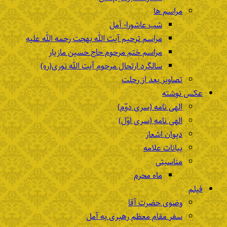
مراسم ها
شب عاشورا- آمل
مراسم ترحیم آیت الله بهجت رحمه الله علیه
مراسم ختم مرحوم حاج حسین مازیار
سالگرد ارتحال مرحوم آیت الله نوری(ره)
تصاویر بعد از رحلت
عکس نوشته
الهی نامه (سری دوّم)
الهی نامه (سری اوّل)
دیوان اشعار
بیانات علامه
مناسبتی
ماه محرم
فیلم
وضوی حضرت آقا
سفر مقام معظم رهبری به آمل