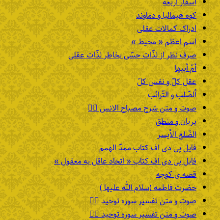
اسفار اربعه
کوه هیمالیا و دماوند
ادراک کمالات عقلی
اسم اعظم « محیط »
صرف نظر از لذّات حسّی بخاطر لذّات عقلی
أمّ أبیها
عقل کلّ و نفس کلّ
ألصّلب و التّرائب
صوت و متن شرح مصباح الانس ۹️⃣
پریان و منطق
الضّلع الأیسر
فایل پی دی اف کتاب ممدّ الهمم
فایل پی دی اف کتاب « اتحاد عاقل به معقول »
قصه ی کوچه
حضرت فاطمه (سلام الله علیها )
صوت و متن تفسیر سوره توحید ۴️⃣
صوت و متن تفسیر سوره توحید ۳️⃣