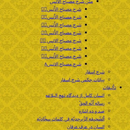
متن شرح مصباح الانس
شرح مصباح الأنس۱️⃣
شرح مصباح الأنس۲️⃣
شرح مصباح الأنس۳️⃣
شرح مصباح الأنس۴️⃣
شرح مصباح الانس ۵️⃣
شرح مصباح الأنس۶️⃣
شرح مصباح الأنس۷️⃣
شرح مصباح الانس۸
شرح اسفار
بیانات حِکمی شرح اسفار
تألیفات
انسان کامل از دیدگاه نهج البلاغه
رساله أنّه الحقّ
صد و ده اشاره
ألصّحیفه الزّبرجدیّه فی کلمات سجّادیّه
انسان در عرف عرفان