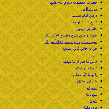
حضرت معصومه سلام الله علیها
حجت الهی
دربان امام هشتم
شرح زیارت اربعین
جابر در اربعین
صوت و متن شرح مصباح الأنس۴️⃣
صوت و متن شرح مصباح الأنس۳️⃣
چرا به جایی نمی رسیم؟
ریا
کاش ما هم کربلا بودیم
شمشیر ولایت
یا لیتنا کنّا معکم
کربلای عشّاق
متفرقه
شهادت
اعیاد
ماه رمضان