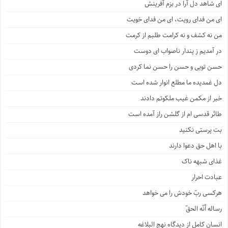
ای شاهد دل آرا در بزم آفرینش
ای من فدای رویت، ای من فدای خویت
من نه کشف و نه کرامت طلبم از کرمت
در آمدیم ز پندار ناصواب ای دوست
حسن تویی و حسن را حسن نما کردی
دل غمدیده ما مطلع انوار شده است
خبر از مکمن غیب ملکوتم دادند
طائر قدسی ام از گلشن راز آمده است
بت پرستی نکنید
با اهل حق دعوا دارند
غذای شبهه ناک
عبادت احرار
هرکسی ربّ خودش را می خواهد
رساله أنّه الحقّ
انسان کامل از دیدگاه نهج البلاغه