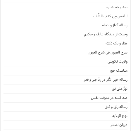
صد و ده اشاره
النّفس مِن کتاب الشِّفاء
رساله آغاز و انجام
وحدت از دیدگاه عارف و حکیم
هزار و یک نکته
سرح العیون فی شرح العیون
ولایت تکوینی
مناسک حج
رساله خیر الأثر در ردّ جبر و قدر
نورٌ علی نور
صد کلمه در معرفت نفس
رساله رتق و فتق
نهج الولایه
دیوان اشعار