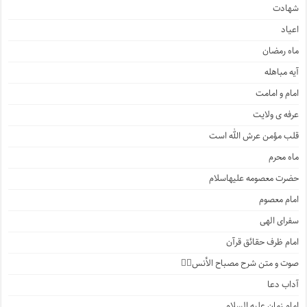
شهادت
اعیاد
ماه رمضان
آیه مباهله
امام و امامت
عرفه ی ولایت
قلب مؤمن عرش الله است
ماه محرم
حضرت معصومه علیهاسلام
امام معصوم
سفرای الهی
امام ظرف حقائق قرآن
صوت و متن شرح مصباح الأنس۲️⃣
آداب دعا
امام زمان علیه السلام