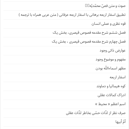
صوت و متن فصّ محمّدیّه۱️⃣
تطبیق اسفار اربعه برهانی با اسفار اربعه عرفانی ( متن عربی همراه با ترجمه )
قوه نظری و عملی انسان
فصل ششم شرح مقدمه فصوص قیصری، بخش یک
فصل چهارم شرح مقدمه فصوص قیصری ، بخش یک
عوارض ذاتی وجود
مفهوم و موضوع وجود
مظهر اسماءالله بودن
اسفار اربعه
کوه هیمالیا و دماوند
ادراک کمالات عقلی
اسم اعظم « محیط »
صرف نظر از لذّات حسّی بخاطر لذّات عقلی
أمّ أبیها