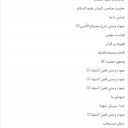
حضرت صاحب الزمان علیه السلام
تماس با ما
صوت و متن شرح مصباح الأنس۱️⃣
فراست مؤمن
فهیمه ی قرآن
قاعده مدینه فاضله
وضوی حضرت آقا
صوت و متن فصّ آدمیّه ۴️⃣
صوت و متن فصّ آدمیّه ۳️⃣
صوت و متن فصّ آدمیّه ۲️⃣
شهدای ما
خدا، میزبان شهدا
صوت و متن فصّ آدمیّه۱️⃣
دعای مستجاب