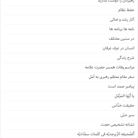
رهبرتان را دوست بدارید
حفظ نظام
آثار رشد و تعالی
نامه ها برنامه ها
در سنین مختلف
انسان در عرف عرفان
شرح زندگی
مراسم وفات همسر حضرت علامه
سفر مقام معظم رهبری به آمل
پیامبر صمد است
یا أیّها المزّمّل
حقیقت خنّاس
سیر حبّی
نشانه تشخیص حجت
ألصّحیفه الزّبرجدیّه فی کلمات سجّادیّه