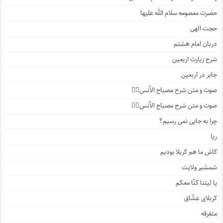
حضرت معصومه سلام الله علیها
حجت الهی
دربان امام هشتم
شرح زیارت اربعین
جابر در اربعین
صوت و متن شرح مصباح الأنس۴️⃣
صوت و متن شرح مصباح الأنس۳️⃣
چرا به جایی نمی رسیم؟
ریا
کاش ما هم کربلا بودیم
شمشیر ولایت
یا لیتنا کنّا معکم
کربلای عشّاق
متفرقه