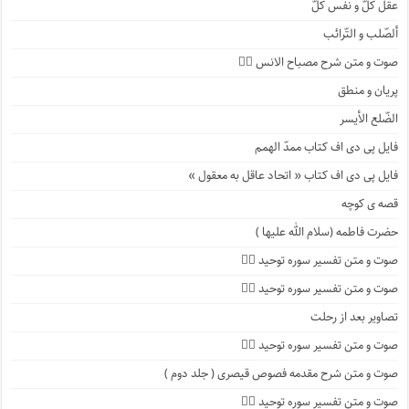
عقل کلّ و نفس کلّ
ألصّلب و التّرائب
صوت و متن شرح مصباح الانس ۹️⃣
پریان و منطق
الضّلع الأیسر
فایل پی دی اف کتاب ممدّ الهمم
فایل پی دی اف کتاب « اتحاد عاقل به معقول »
قصه ی کوچه
حضرت فاطمه (سلام الله علیها )
صوت و متن تفسیر سوره توحید ۴️⃣
صوت و متن تفسیر سوره توحید ۳️⃣
تصاویر بعد از رحلت
صوت و متن تفسیر سوره توحید ۲️⃣
صوت و متن شرح مقدمه فصوص قیصری ( جلد دوم )
صوت و متن تفسیر سوره توحید ۱️⃣