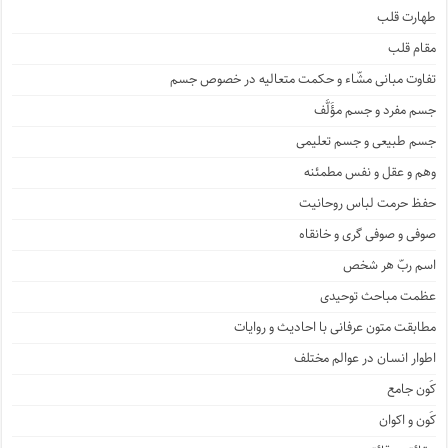
طهارت قلب
مقام قلب
تفاوت مبانی مشّاء و حکمت متعالیه در خصوص جسم
جسم مفرد و جسم مؤَلَّف
جسم طبیعی و جسم تعلیمی
وهم و عقل و نفس مطمئنه
حفظ حرمت لباس روحانیت
صوفی و صوفی گری و خانقاه
اسم ربّ هر شخص
عظمت مباحث توحیدی
مطابقت متون عرفانی با احادیث و روایات
اطوار انسان در عوالم مختلف
کَون جامع
کَون و اکوان