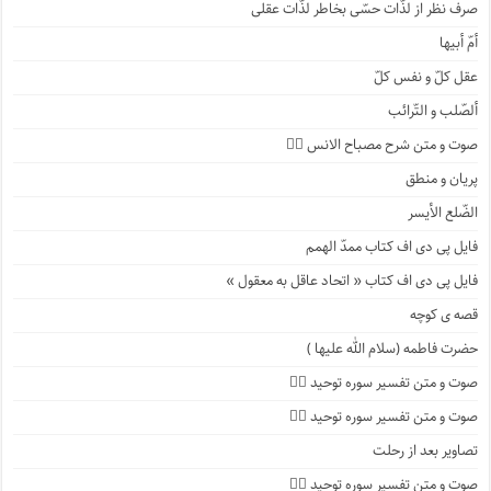
صرف نظر از لذّات حسّی بخاطر لذّات عقلی
أمّ أبیها
عقل کلّ و نفس کلّ
ألصّلب و التّرائب
صوت و متن شرح مصباح الانس ۹️⃣
پریان و منطق
الضّلع الأیسر
فایل پی دی اف کتاب ممدّ الهمم
فایل پی دی اف کتاب « اتحاد عاقل به معقول »
قصه ی کوچه
حضرت فاطمه (سلام الله علیها )
صوت و متن تفسیر سوره توحید ۴️⃣
صوت و متن تفسیر سوره توحید ۳️⃣
تصاویر بعد از رحلت
صوت و متن تفسیر سوره توحید ۲️⃣