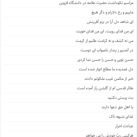
مراسم نکوداشت حضرت علامه در دانشگاه قزوین
ماییم و رخ دلارام و دگر هیچ
ای شاهد دل آرا در بزم آفرینش
ای من فدای رویت، ای من فدای خویت
من نه کشف و نه کرامت طلبم از کرمت
در آمدیم ز پندار ناصواب ای دوست
حسن تویی و حسن را حسن نما کردی
دل غمدیده ما مطلع انوار شده است
خبر از مکمن غیب ملکوتم دادند
طائر قدسی ام از گلشن راز آمده است
بت پرستی نکنید
با اهل حق دعوا دارند
غذای شبهه ناک
عبادت احرار
هرکسی ربّ خودش را می خواهد