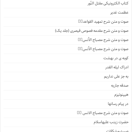
کتاب الکترونیکی مقتل النّور
عظمت غدیر
صوت و متن شرح تمهید القواعد۱️⃣
صوت و متن شرح مقدمه فصوص قیصری (جلد یک)
صوت و متن شرح مصباح الأنس۷️⃣
صوت و متن شرح مصباح الأنس۶️⃣
کوبه ی در بهشت
ادراک لیله القدر
به جز علی نداریم
صدقه جاریه
هیپنوتیزم
در پیام رسانها
صوت و متن شرح مصباح الانس ۵️⃣
حضرت زینب علیهاسلام
صبردرمشکلات