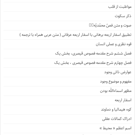
مواظبت از قلب
ذکر سکوت
صوت و متن فصّ محمّدیّه۱️⃣
تطبیق اسفار اربعه برهانی با اسفار اربعه عرفانی ( متن عربی همراه با ترجمه )
قوه نظری و عملی انسان
فصل ششم شرح مقدمه فصوص قیصری، بخش یک
فصل چهارم شرح مقدمه فصوص قیصری ، بخش یک
عوارض ذاتی وجود
مفهوم و موضوع وجود
مظهر اسماءالله بودن
اسفار اربعه
کوه هیمالیا و دماوند
ادراک کمالات عقلی
اسم اعظم « محیط »