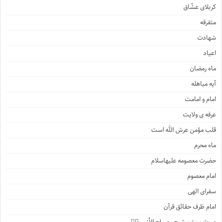
کربلای عشّاق
متفرقه
شهادت
اعیاد
ماه رمضان
آیه مباهله
امام و امامت
عرفه ی ولایت
قلب مؤمن عرش الله است
ماه محرم
حضرت معصومه علیهاسلام
امام معصوم
سفرای الهی
امام ظرف حقائق قرآن