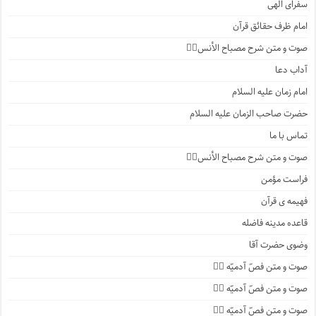
سفرای الهی
امام ظرف حقائق قرآن
صوت و متن شرح مصباح الأنس۲️⃣
آداب دعا
امام زمان علیه السلام
حضرت صاحب الزمان علیه السلام
تماس با ما
صوت و متن شرح مصباح الأنس۱️⃣
فراست مؤمن
فهیمه ی قرآن
قاعده مدینه فاضله
وضوی حضرت آقا
صوت و متن فصّ آدمیّه ۴️⃣
صوت و متن فصّ آدمیّه ۳️⃣
صوت و متن فصّ آدمیّه ۲️⃣