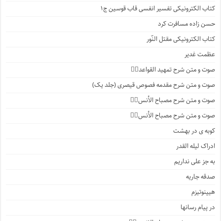
کتاب الکترونیکی تفسیر انفسی قاب قوسین ج۱
حسن زاده مسافرت کرد
کتاب الکترونیکی مقتل النّور
عظمت غدیر
صوت و متن شرح تمهید القواعد۱️⃣
صوت و متن شرح مقدمه فصوص قیصری (جلد یک)
صوت و متن شرح مصباح الأنس۷️⃣
صوت و متن شرح مصباح الأنس۶️⃣
کوبه ی در بهشت
ادراک لیله القدر
به جز علی نداریم
صدقه جاریه
هیپنوتیزم
در پیام رسانها