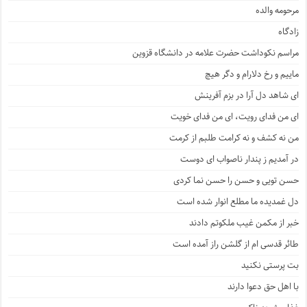
مرحومه والده
زادگاه
مراسم نکوداشت حضرت علامه در دانشگاه قزوین
ماییم و رخ دلارام و دگر هیچ
ای شاهد دل آرا در بزم آفرینش
ای من فدای رویت، ای من فدای خویت
من نه کشف و نه کرامت طلبم از کرمت
در آمدیم ز پندار ناصواب ای دوست
حسن تویی و حسن را حسن نما کردی
دل غمدیده ما مطلع انوار شده است
خبر از مکمن غیب ملکوتم دادند
طائر قدسی ام از گلشن راز آمده است
بت پرستی نکنید
با اهل حق دعوا دارند