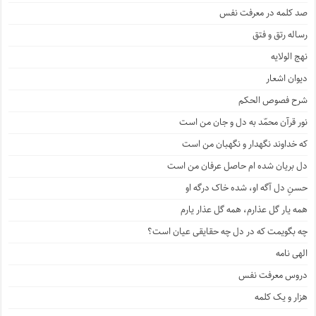
صد کلمه در معرفت نفس
رساله رتق و فتق
نهج الولایه
دیوان اشعار
شرح فصوص الحکم
نور قرآن محمّد به دل و جان من است
که خداوند نگهدار و نگهبان من است
دل بریان شده ام حاصل عرفان من است
حسنِ دل آگه او، شده خاک درگه او
همه یار گل عذارم، همه گل عذار یارم
چه بگویمت که در دل چه حقایقی عیان است؟
الهی نامه
دروس معرفت نفس
هزار و یک کلمه