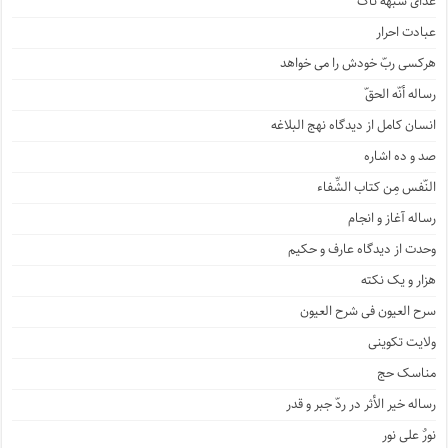
غذای شبهه ناک
عبادت احرار
هرکسی ربّ خودش را می خواهد
رساله أنّه الحقّ
انسان کامل از دیدگاه نهج البلاغه
صد و ده اشاره
النّفس مِن کتاب الشِّفاء
رساله آغاز و انجام
وحدت از دیدگاه عارف و حکیم
هزار و یک نکته
سرح العیون فی شرح العیون
ولایت تکوینی
مناسک حج
رساله خیر الأثر در ردّ جبر و قدر
نورٌ علی نور