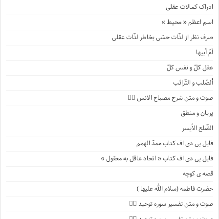
ادراک کمالات عقلی
اسم اعظم « محیط »
صرف نظر از لذّات حسّی بخاطر لذّات عقلی
أمّ أبیها
عقل کلّ و نفس کلّ
ألصّلب و التّرائب
صوت و متن شرح مصباح الانس ۹️⃣
پریان و منطق
الضّلع الأیسر
فایل پی دی اف کتاب ممدّ الهمم
فایل پی دی اف کتاب « اتحاد عاقل به معقول »
قصه ی کوچه
حضرت فاطمه (سلام الله علیها )
صوت و متن تفسیر سوره توحید ۴️⃣