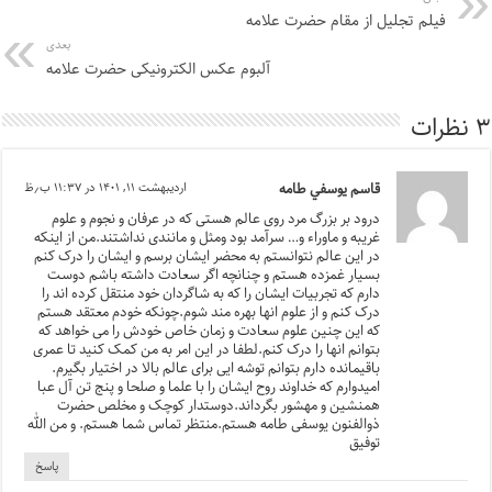
فیلم تجلیل از مقام حضرت علامه
بعدی
آلبوم عکس الکترونیکی حضرت علامه
۳ نظرات
قاسم يوسفي طامه
اردیبهشت ۱۱, ۱۴۰۱ در ۱۱:۳۷ ب٫ظ
درود بر بزرگ مرد روی عالم هستی که در عرفان و نجوم و علوم
غریبه و ماوراء و… سرآمد بود ومثل و مانندی نداشتند.من از اینکه
در این عالم نتوانستم به محضر ایشان برسم و ایشان را درک کنم
بسیار غمزده هستم و چنانچه اگر سعادت داشته باشم دوست
دارم که تجربیات ایشان را که به شاگردان خود منتقل کرده اند را
درک کنم و از علوم انها بهره مند شوم.چونکه خودم معتقد هستم
که این چنین علوم سعادت و زمان خاص خودش را می خواهد که
بتوانم انها را درک کنم.لطفا در این امر به من کمک کنید تا عمری
باقیمانده دارم بتوانم توشه ایی برای عالم بالا در اختیار بگیرم.
امیدوارم که خداوند روح ایشان را با علما و صلحا و پنج تن آل عبا
همنشین و مهشور بگرداند.دوستدار کوچک و مخلص حضرت
ذوالفنون یوسفی طامه هستم.منتظر تماس شما هستم. و من الله
توفیق
پاسخ