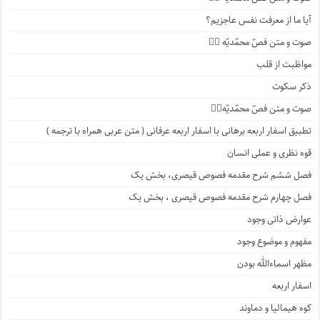
آیا ما از معرفت نفس عاجزیم؟
صوت و متن فصّ محمّدیّه ۲️⃣
مواظبت از قلب
ذکر سکوت
صوت و متن فصّ محمّدیّه۱️⃣
تطبیق اسفار اربعه برهانی با اسفار اربعه عرفانی ( متن عربی همراه با ترجمه )
قوه نظری و عملی انسان
فصل ششم شرح مقدمه فصوص قیصری، بخش یک
فصل چهارم شرح مقدمه فصوص قیصری ، بخش یک
عوارض ذاتی وجود
مفهوم و موضوع وجود
مظهر اسماءالله بودن
اسفار اربعه
کوه هیمالیا و دماوند