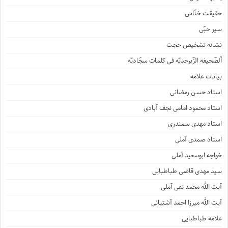
حقیقت خنّاس
سیر حبّی
نشانه تشخیص حجت
ألصّحیفه الزّبرجدیّه فی کلمات سجّادیّه
بیانات علامه
استاد حسن رمضانی
استاد محمود امامی نجف آبادی
استاد مهدی سمندری
استاد صمدی آملی
خواجه ابوسعید آملی
سید مهدی قاضی طباطبایی
آیت الله محمد تقی آملی
آیت الله میرزا احمد آشتیانی
علامه طباطبایی