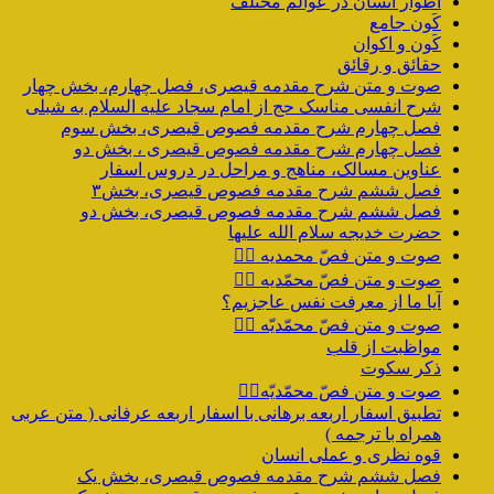
اطوار انسان در عوالم مختلف
کَون جامع
کَون و اکوان
حقائق و رقائق
صوت و متن شرح مقدمه قیصری، فصل چهارم، بخش چهار
شرح انفسی مناسک حج از امام سجاد علیه السلام به شبلی
فصل چهارم شرح مقدمه فصوص قیصری، بخش سوم
فصل چهارم شرح مقدمه فصوص قیصری ، بخش دو
عناوین مسالک، مناهج و مراحل در دروس اسفار
فصل ششم شرح مقدمه فصوص قیصری، بخش۳
فصل ششم شرح مقدمه فصوص قیصری، بخش دو
حضرت خدیجه سلام الله علیها
صوت و متن فصّ محمدیه ۴️⃣
صوت و متن فصّ محمّدیه ۳️⃣
آیا ما از معرفت نفس عاجزیم؟
صوت و متن فصّ محمّدیّه ۲️⃣
مواظبت از قلب
ذکر سکوت
صوت و متن فصّ محمّدیّه۱️⃣
تطبیق اسفار اربعه برهانی با اسفار اربعه عرفانی ( متن عربی
همراه با ترجمه )
قوه نظری و عملی انسان
فصل ششم شرح مقدمه فصوص قیصری، بخش یک