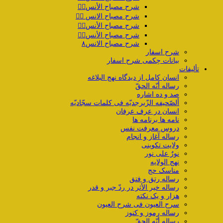
شرح مصباح الأنس۴️⃣
شرح مصباح الانس ۵️⃣
شرح مصباح الأنس۶️⃣
شرح مصباح الأنس۷️⃣
شرح مصباح الانس۸
شرح اسفار
بیانات حِکمی شرح اسفار
تألیفات
انسان کامل از دیدگاه نهج البلاغه
رساله أنّه الحقّ
صد و ده اشاره
ألصّحیفه الزّبرجدیّه فی کلمات سجّادیّه
انسان در عرف عرفان
نامه ها برنامه ها
دروس معرفت نفس
رساله آغاز و انجام
ولایت تکوینی
نورٌ علی نور
نهج الولایه
مناسک حج
رساله رتق و فتق
رساله خیر الأثر در ردّ جبر و قدر
هزار و یک نکته
سرح العیون فی شرح العیون
رساله رموز و کنوز
رساله أنّه الحقّ