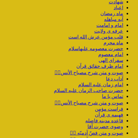
شهادت
اعیاد
ماه رمضان
آیه مباهله
امام و امامت
عرفه ی ولایت
قلب مؤمن عرش الله است
ماه محرم
حضرت معصومه علیهاسلام
امام معصوم
سفرای الهی
امام ظرف حقائق قرآن
صوت و متن شرح مصباح الأنس۲️⃣
آداب دعا
امام زمان علیه السلام
حضرت صاحب الزمان علیه السلام
تماس با ما
صوت و متن شرح مصباح الأنس۱️⃣
فراست مؤمن
فهیمه ی قرآن
قاعده مدینه فاضله
وضوی حضرت آقا
صوت و متن فصّ آدمیّه ۴️⃣