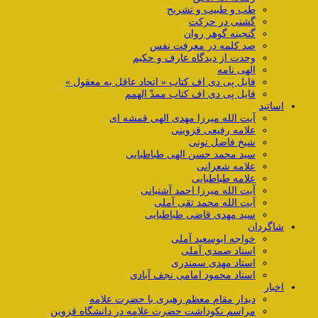
طب و طبیب و تشریح
گشتی در حرکت
گنجینه گوهر روان
صد کلمه در معرفت نفس
وحدت از دیدگاه عارف و حکیم
الهی نامه
فایل پی دی اف کتاب « اتحاد عاقل به معقول »
فایل پی دی اف کتاب ممدّ الهمم
اساتید
آیت الله میرزا مهدی الهی قمشه ای
علامه رفیعی قزوینی
شیخ فاضل تونی
سید محمد حسن الهی طباطبایی
علامه شعرانی
علامه طباطبایی
آیت الله میرزا احمد آشتیانی
آیت الله محمد تقی آملی
سید مهدی قاضی طباطبایی
شاگردان
خواجه ابوسعید آملی
استاد صمدی آملی
استاد مهدی سمندری
استاد محمود امامی نجف آبادی
اخبار
دیدار مقام معظم رهبری با حضرت علامه
مراسم نکوداشت حضرت علامه در دانشگاه قزوین