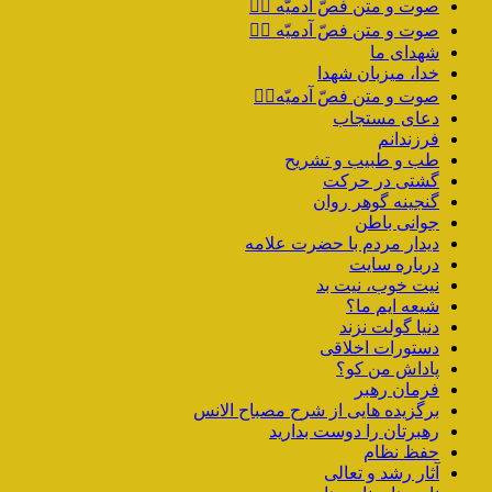
صوت و متن فصّ آدمیّه ۳️⃣
صوت و متن فصّ آدمیّه ۲️⃣
شهدای ما
خدا، میزبان شهدا
صوت و متن فصّ آدمیّه۱️⃣
دعای مستجاب
فرزندانم
طب و طبیب و تشریح
گشتی در حرکت
گنجینه گوهر روان
جوانی باطن
دیدار مردم با حضرت علامه
درباره سایت
نیت خوب، نیت بد
شیعه ایم ما؟
دنیا گولت نزند
دستورات اخلاقی
پاداش من کو؟
فرمان رهبر
برگزیده هایی از شرح مصباح الانس
رهبرتان را دوست بدارید
حفظ نظام
آثار رشد و تعالی