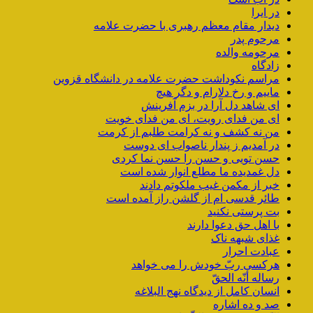
در ایرا
دیدار مقام معظم رهبری با حضرت علامه
مرحوم پدر
مرحومه والده
زادگاه
مراسم نکوداشت حضرت علامه در دانشگاه قزوین
ماییم و رخ دلارام و دگر هیچ
ای شاهد دل آرا در بزم آفرینش
ای من فدای رویت، ای من فدای خویت
من نه کشف و نه کرامت طلبم از کرمت
در آمدیم ز پندار ناصواب ای دوست
حسن تویی و حسن را حسن نما کردی
دل غمدیده ما مطلع انوار شده است
خبر از مکمن غیب ملکوتم دادند
طائر قدسی ام از گلشن راز آمده است
بت پرستی نکنید
با اهل حق دعوا دارند
غذای شبهه ناک
عبادت احرار
هرکسی ربّ خودش را می خواهد
رساله أنّه الحقّ
انسان کامل از دیدگاه نهج البلاغه
صد و ده اشاره