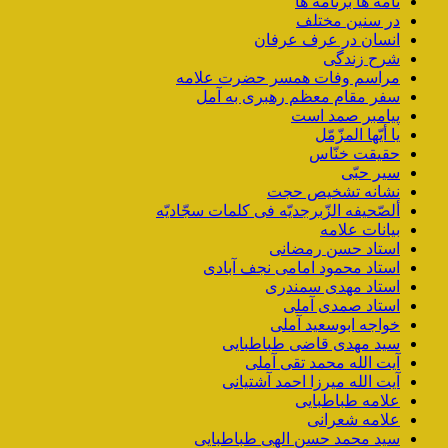
نامه ها برنامه ها
در سنین مختلف
انسان در عرف عرفان
شرح زندگی
مراسم وفات همسر حضرت علامه
سفر مقام معظم رهبری به آمل
پیامبر صمد است
یا أیّها المزّمّل
حقیقت خنّاس
سیر حبّی
نشانه تشخیص حجت
ألصّحیفه الزّبرجدیّه فی کلمات سجّادیّه
بیانات علامه
استاد حسن رمضانی
استاد محمود امامی نجف آبادی
استاد مهدی سمندری
استاد صمدی آملی
خواجه ابوسعید آملی
سید مهدی قاضی طباطبایی
آیت الله محمد تقی آملی
آیت الله میرزا احمد آشتیانی
علامه طباطبایی
علامه شعرانی
سید محمد حسن الهی طباطبایی