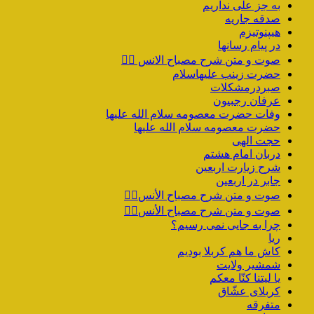
به جز علی نداریم
صدقه جاریه
هیپنوتیزم
در پیام رسانها
صوت و متن شرح مصباح الانس ۵️⃣
حضرت زینب علیهاسلام
صبردرمشکلات
عرفان رجبیون
وفات حضرت معصومه سلام الله علیها
حضرت معصومه سلام الله علیها
حجت الهی
دربان امام هشتم
شرح زیارت اربعین
جابر در اربعین
صوت و متن شرح مصباح الأنس۴️⃣
صوت و متن شرح مصباح الأنس۳️⃣
چرا به جایی نمی رسیم؟
ریا
کاش ما هم کربلا بودیم
شمشیر ولایت
یا لیتنا کنّا معکم
کربلای عشّاق
متفرقه