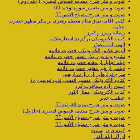
صوت و متن شرح مقدمه فصوص قیصری ( جلد دوم )
صوت و متن تفسیر سوره توحید ۱️⃣
صوت و متن شرح مصباح الانس۸⃣
کلیپ اقامه نماز مقام معظم رهبری بر پیکر مطهر حضرت
علامه
رساله رموز و کنوز
کتاب الکترونیکی برگزیده اشعارعلامه
الهی نامه مصوّر
آلبوم عکس الکترونیکی حضرت علامه
تشییع و تدفین پیکر مطهر حضرت علامه
فیلم تجلیل از مقام حضرت علامه
فیلمی از قبر مطهر حضرت علامه
شرح فرازهایی از زیارت اربعین
کتاب الکترونیکی تفسیر انفسی قاب قوسین ج۱
حسن زاده مسافرت کرد
کتاب الکترونیکی مقتل النّور
عظمت غدیر
صوت و متن شرح تمهید القواعد۱️⃣
صوت و متن شرح مقدمه فصوص قیصری (جلد یک)
صوت و متن شرح مصباح الأنس۷️⃣
صوت و متن شرح مصباح الأنس۶️⃣
کوبه ی در بهشت
ادراک لیله القدر