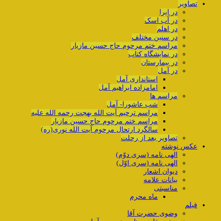
تصاویر
در ایرا
در آب اسک
در اهلم
در سنین مختلف
مراسم ختم مرحوم حاج حسین مازیار
در نمایشگاه کتاب
در بیمارستان
در آمل
استانداری آمل
امامزاده ابراهیم آمل
مراسم ها
شب عاشورا- آمل
مراسم ترحیم آیت الله بهجت رحمه الله علیه
مراسم ختم مرحوم حاج حسین مازیار
سالگرد ارتحال مرحوم آیت الله نوری(ره)
تصاویر بعد از رحلت
عکس نوشته
الهی نامه (سری دوّم)
الهی نامه (سری اوّل)
دیوان اشعار
بیانات علامه
مناسبتی
ماه محرم
فیلم
وضوی حضرت آقا