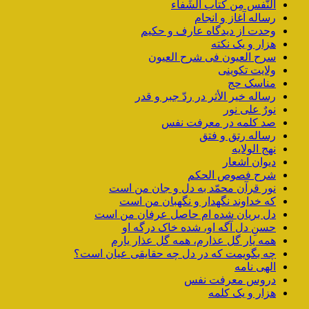
النّفس مِن کتاب الشِّفاء
رساله آغاز و انجام
وحدت از دیدگاه عارف و حکیم
هزار و یک نکته
سرح العیون فی شرح العیون
ولایت تکوینی
مناسک حج
رساله خیر الأثر در ردّ جبر و قدر
نورٌ علی نور
صد کلمه در معرفت نفس
رساله رتق و فتق
نهج الولایه
دیوان اشعار
شرح فصوص الحکم
نور قرآن محمّد به دل و جان من است
که خداوند نگهدار و نگهبان من است
دل بریان شده ام حاصل عرفان من است
حسنِ دل آگه او، شده خاک درگه او
همه یار گل عذارم، همه گل عذار یارم
چه بگویمت که در دل چه حقایقی عیان است؟
الهی نامه
دروس معرفت نفس
هزار و یک کلمه