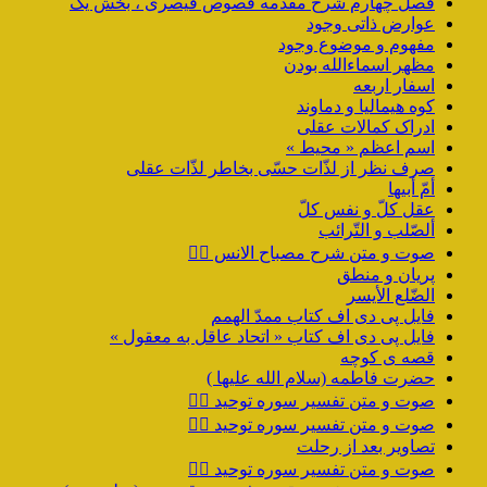
فصل چهارم شرح مقدمه فصوص قیصری ، بخش یک
عوارض ذاتی وجود
مفهوم و موضوع وجود
مظهر اسماءالله بودن
اسفار اربعه
کوه هیمالیا و دماوند
ادراک کمالات عقلی
اسم اعظم « محیط »
صرف نظر از لذّات حسّی بخاطر لذّات عقلی
أمّ أبیها
عقل کلّ و نفس کلّ
ألصّلب و التّرائب
صوت و متن شرح مصباح الانس ۹️⃣
پریان و منطق
الضّلع الأیسر
فایل پی دی اف کتاب ممدّ الهمم
فایل پی دی اف کتاب « اتحاد عاقل به معقول »
قصه ی کوچه
حضرت فاطمه (سلام الله علیها )
صوت و متن تفسیر سوره توحید ۴️⃣
صوت و متن تفسیر سوره توحید ۳️⃣
تصاویر بعد از رحلت
صوت و متن تفسیر سوره توحید ۲️⃣