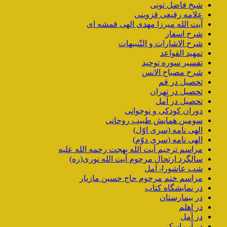
شیخ فاضل تونی
علامه رفیعی قزوینی
آیت الله میرزا مهدی الهی قمشه ای
شرح اسفار
شرح الاشارات و التّنبیهات
تمهید القواعد
تفسیر سوره توحید
شرح مصباح الانس
تحصیل در قم
تحصیل در تهران
تحصیل در آمل
دوران کودکی و نوجوانی
سومین همایش طبیب روحانی
الهی نامه (سری اوّل)
الهی نامه (سری دوّم)
مراسم ترحیم آیت الله بهجت رحمه الله علیه
سالگرد ارتحال مرحوم آیت الله نوری(ره)
شب عاشورا- آمل
مراسم ختم مرحوم حاج حسین مازیار
در نمایشگاه کتاب
در بیمارستان
در اهلم
در آمل
در آب اسک