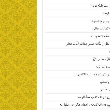
اسماءالله بودن
اربعه
مالیا و دماوند
 کمالات عقلی
عظم « محیط »
ظر از لذّات حسّی بخاطر لذّات عقلی
ها
لّ و نفس کلّ
 و التّرائب
 متن شرح مصباح الانس ۹️⃣
 و منطق
 الأیسر
پی دی اف کتاب ممدّ الهمم
پی دی اف کتاب « اتحاد عاقل به معقول »