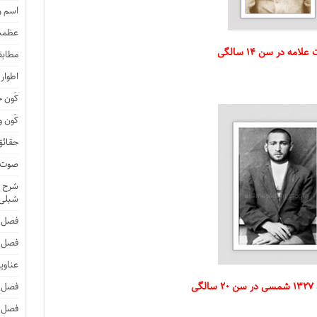
اسم 
عظمت
امه در سن ۱۴ سالگی
مطابق
اطوار
کَون 
کَون و
حقائق
صوت و
شرح ا
شبلی
فصل 
فصل 
عناوی
فصل 
فصل 