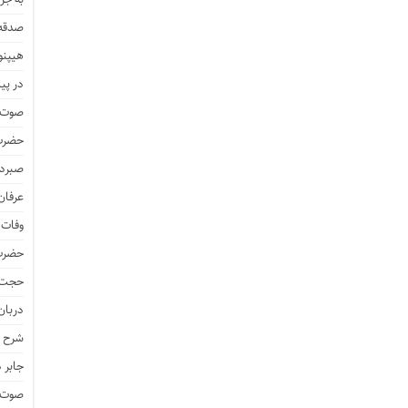
صدقه 
هیپنو
در پیا
صوت و
حضرت 
صبرد
عرفان
وفات 
حضرت 
حجت 
دربان
شرح ز
جابر 
صوت و