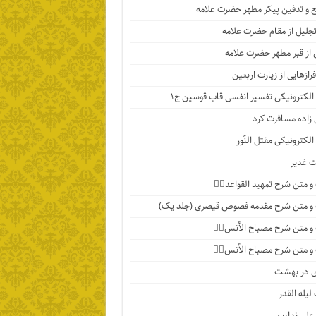
 و تدفین پیکر مطهر حضرت علامه
تجلیل از مقام حضرت علامه
 از قبر مطهر حضرت علامه
رازهایی از زیارت اربعین
الکترونیکی تفسیر انفسی قاب قوسین ج۱
اده مسافرت کرد
الکترونیکی مقتل النّور
 غدیر
 متن شرح تمهید القواعد۱️⃣
و متن شرح مقدمه فصوص قیصری (جلد یک)
 متن شرح مصباح الأنس۷️⃣
 متن شرح مصباح الأنس۶️⃣
ی در بهشت
لیله القدر
 علی نداریم