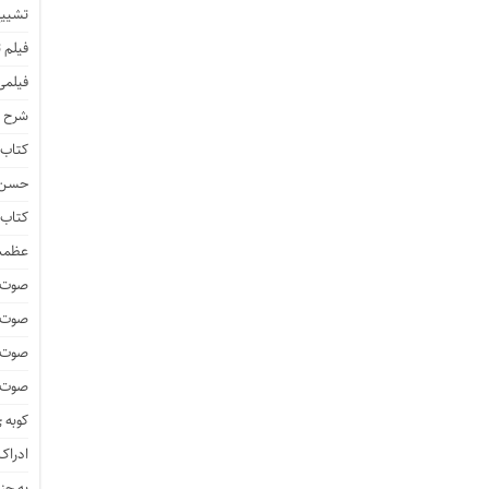
تشییع
فیلم 
فیلمی
شرح ف
کتاب 
حسن ز
کتاب 
عظمت
صوت و
صوت 
صوت و
صوت و
کوبه 
ادراک 
به جز