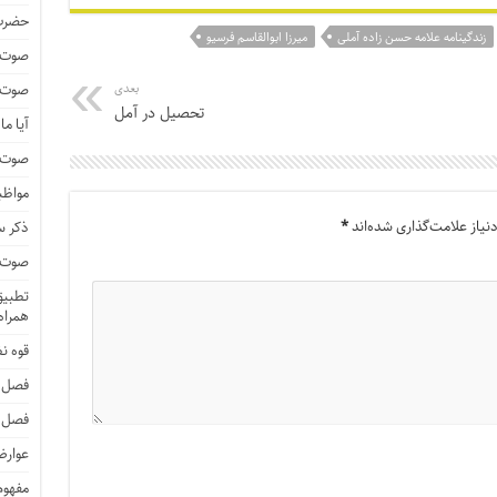
حضرت 
زندگینامه علامه حسن زاده آملی
میرزا ابوالقاسم فرسیو
صوت و
بعدی
صوت و
تحصیل در آمل
آیا م
صوت و 
مواظب
یاز علامت‌گذاری شده‌اند
*
ذکر 
صوت و 
تطبیق 
همراه 
قوه ن
فصل 
فصل 
عوارض
مفهوم