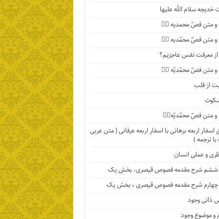
خدیجه سلام الله علیها
 متن فصّ محمدیه ۴️⃣
 متن فصّ محمّدیه ۳️⃣
ا از معرفت نفس عاجزیم؟
متن فصّ محمّدیّه ۲️⃣
ت از قلب
سکوت
متن فصّ محمّدیّه۱️⃣
اسفار اربعه برهانی با اسفار اربعه عرفانی ( متن عربی
با ترجمه )
ظری و عملی انسان
ششم شرح مقدمه فصوص قیصری، بخش یک
چهارم شرح مقدمه فصوص قیصری ، بخش یک
 ذاتی وجود
 و موضوع وجود