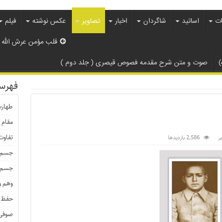
ات
اساتید
شاگردان
اخبار
تصاویر
عکس نوشته
فیلم
قلب مؤمن عرش الله
)
صوت و متن شرح مقدمه فصوص قیصری ( جلد دوم )
فهرس
طهار
مقام 
تفاوت
ر
2,586 بازدیدها
جسم م
جسم ط
وهم و
حفظ 
صوفی 