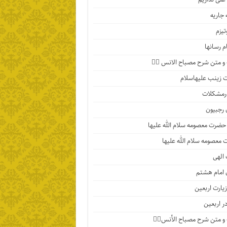
جاریه
تیزم
م رسانها
 متن شرح مصباح الانس ۵️⃣
زینب علیهاسلام
رمشکلات
 رجبیون
حضرت معصومه سلام الله علیها
معصومه سلام الله علیها
الهی
 امام هشتم
یارت اربعین
در اربعین
 متن شرح مصباح الأنس۴️⃣