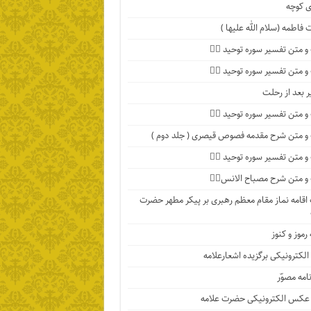
 کوچه
فاطمه (سلام الله علیها )
 متن تفسیر سوره توحید ۴️⃣
 متن تفسیر سوره توحید ۳️⃣
ر بعد از رحلت
 متن تفسیر سوره توحید ۲️⃣
 متن شرح مقدمه فصوص قیصری ( جلد دوم )
 متن تفسیر سوره توحید ۱️⃣
 متن شرح مصباح الانس۸⃣
اقامه نماز مقام معظم رهبری بر پیکر مطهر حضرت
رموز و کنوز
الکترونیکی برگزیده اشعارعلامه
امه مصوّر
 عکس الکترونیکی حضرت علامه