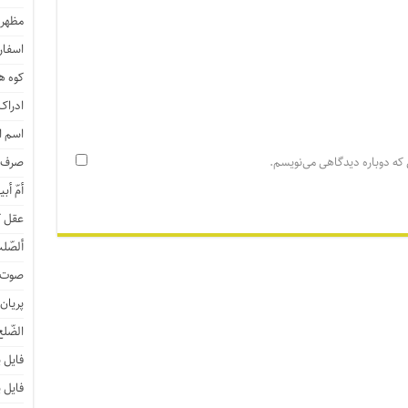
مظهر 
اسفار 
کوه هی
ادراک
اسم ا
 که دوباره دیدگاهی می‌نویسم.
صرف ن
أمّ أبی
عقل ک
ألصّلب
صوت و
پریان
الضّلع
فایل 
فایل 