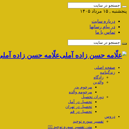
پنجشنبه , ۱۵ مرداد ۱۴۰۵
درباره سایت
در پیام رسانها
تماس با ما
علّامه حسن زاده آمل
صفحه اصلی
زندگینامه
زادگاه
والدین
مرحوم پدر
مرحومه والده
دوران تحصیل
تحصیل در آمل
تحصیل در تهران
تحصیل در قم
دروس
تفسیر سوره توحید
متن تفسیر سوره توحید ۱️⃣