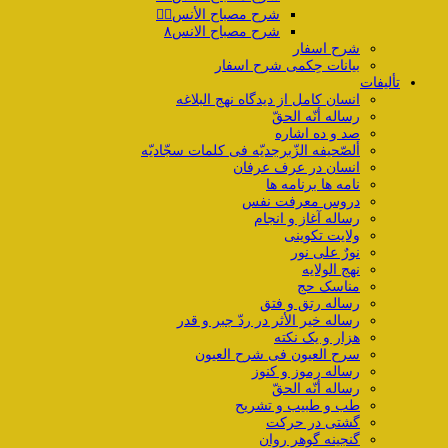
شرح مصباح الأنس۷️⃣
شرح مصباح الانس۸
شرح اسفار
بیانات حِکمی شرح اسفار
تألیفات
انسان کامل از دیدگاه نهج البلاغه
رساله أنّه الحقّ
صد و ده اشاره
ألصّحیفه الزّبرجدیّه فی کلمات سجّادیّه
انسان در عرف عرفان
نامه ها برنامه ها
دروس معرفت نفس
رساله آغاز و انجام
ولایت تکوینی
نورٌ علی نور
نهج الولایه
مناسک حج
رساله رتق و فتق
رساله خیر الأثر در ردّ جبر و قدر
هزار و یک نکته
سرح العیون فی شرح العیون
رساله رموز و کنوز
رساله أنّه الحقّ
طب و طبیب و تشریح
گشتی در حرکت
گنجینه گوهر روان