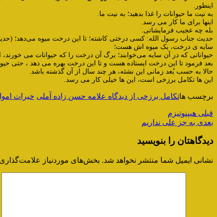
اینطور.
به نیت ما حیوانات را غذا بدهید؛ به نیت ما.
اینها برای ما کار می رسد.
بله چه عجیب فرمایشاتی.
حدیث جناب رسول الله: کسی درختی کاشته؛ تا این درخت میوه می‌دهد؛ (حد
سایه ی درخت، یک میوه اش هست؛
حیواناتی که در آن سایه می‌خوابند؛ برگ آن درخت را که حیوانات می خورند، 
بعد فرمود تا این درخت ایستاده هست و تا این درخت بهره می دهد ، حتی حیوا
حالا به حسب بُعد زمانی این نشئه، هر چند سال از آن گذشته باشد.
این ها تکامل برزخی است، این ها خیلی کار می رسد.
برچسب ها
تکامل برزخی از دیدگاه علامه حسن زاده آملی
خیرات اموا
قبلی
هیپنوتیزم
بعدی
به جز علی نداریم
دیدگاهتان را بنویسید
نشانی ایمیل شما منتشر نخواهد شد.
بخش‌های موردنیاز علامت‌گذاری 