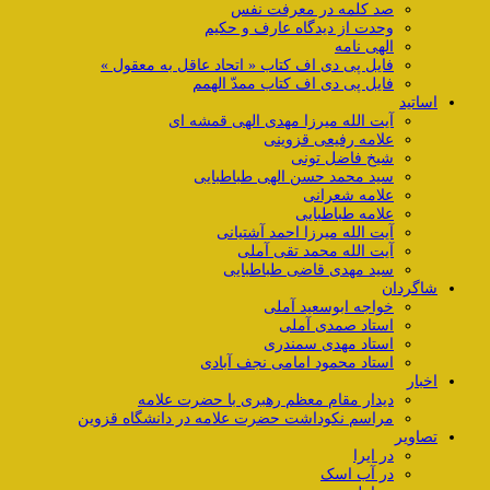
صد کلمه در معرفت نفس
وحدت از دیدگاه عارف و حکیم
الهی نامه
فایل پی دی اف کتاب « اتحاد عاقل به معقول »
فایل پی دی اف کتاب ممدّ الهمم
اساتید
آیت الله میرزا مهدی الهی قمشه ای
علامه رفیعی قزوینی
شیخ فاضل تونی
سید محمد حسن الهی طباطبایی
علامه شعرانی
علامه طباطبایی
آیت الله میرزا احمد آشتیانی
آیت الله محمد تقی آملی
سید مهدی قاضی طباطبایی
شاگردان
خواجه ابوسعید آملی
استاد صمدی آملی
استاد مهدی سمندری
استاد محمود امامی نجف آبادی
اخبار
دیدار مقام معظم رهبری با حضرت علامه
مراسم نکوداشت حضرت علامه در دانشگاه قزوین
تصاویر
در ایرا
در آب اسک