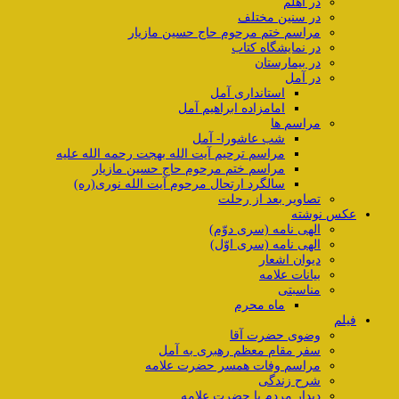
در اهلم
در سنین مختلف
مراسم ختم مرحوم حاج حسین مازیار
در نمایشگاه کتاب
در بیمارستان
در آمل
استانداری آمل
امامزاده ابراهیم آمل
مراسم ها
شب عاشورا- آمل
مراسم ترحیم آیت الله بهجت رحمه الله علیه
مراسم ختم مرحوم حاج حسین مازیار
سالگرد ارتحال مرحوم آیت الله نوری(ره)
تصاویر بعد از رحلت
عکس نوشته
الهی نامه (سری دوّم)
الهی نامه (سری اوّل)
دیوان اشعار
بیانات علامه
مناسبتی
ماه محرم
فیلم
وضوی حضرت آقا
سفر مقام معظم رهبری به آمل
مراسم وفات همسر حضرت علامه
شرح زندگی
دیدار مردم با حضرت علامه