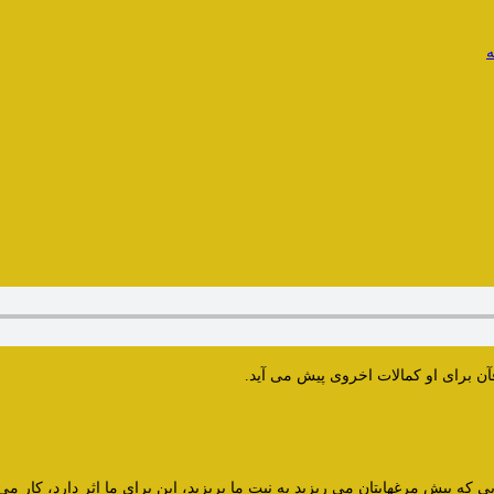
ه
آن برای او کمالات اخروی پیش می آید.
یی که پیش مرغهایتان می ریزید به نیت ما بریزید، این برای ما اثر دارد، کار م