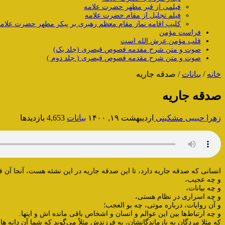
فیلمی از قبر مطهر حضرت علامه
فیلم تجلیل از مقام حضرت علامه
کلیپ اقامه نماز مقام معظم رهبری بر پیکر مطهر حضرت علام
فراست مؤمن
قلب مؤمن عرش الله است
صوت و متن شرح مقدمه فصوص قیصری (جلد یک)
صوت و متن شرح مقدمه فصوص قیصری ( جلد دوم )
خانه
/
بیانات
/
صدقه جاریه
صدقه جاریه
زهرا حبیبی مشکینی
اردیبهشت ۱۹, ۱۴۰۰
بیانات
4,653 بازدیدها
انسانی که صدقه جاریه دارد، تا این صدقه جاریه در این نشئه هست، آنجا آن ف
و چه عجیب،
و چه بیانات،
و چه اسراری در نظام هستی،
و آن روایات، درباره موتی، چه بو العجب؛
و چه ارتباط‌ها بین این عوالم و انسان و اشخاص باقی مانده اش و اینها.
که مثلا مردگان به بازماندگانشان، به فرزندش مثلاً می‌گوید که شما آن دانه ها