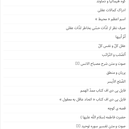
کوه هیمالیا و دماوند
ادراک کمالات عقلی
اسم اعظم « محیط »
صرف نظر از لذّات حسّی بخاطر لذّات عقلی
أمّ أبیها
عقل کلّ و نفس کلّ
ألصّلب و التّرائب
صوت و متن شرح مصباح الانس ۹️⃣
پریان و منطق
الضّلع الأیسر
فایل پی دی اف کتاب ممدّ الهمم
فایل پی دی اف کتاب « اتحاد عاقل به معقول »
قصه ی کوچه
حضرت فاطمه (سلام الله علیها )
صوت و متن تفسیر سوره توحید ۴️⃣