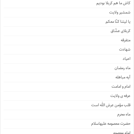
کاش ما هم کربلا بودیم
شمشیر ولایت
یا لیتنا کنّا معکم
کربلای عشّاق
متفرقه
شهادت
اعیاد
ماه رمضان
آیه مباهله
امام و امامت
عرفه ی ولایت
قلب مؤمن عرش الله است
ماه محرم
حضرت معصومه علیهاسلام
امام معصوم