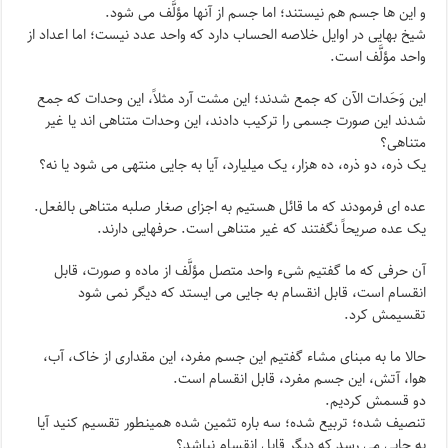
و این ها جسم هم نیستند؛ اما جسم از آنها مؤلَّف می شود.
شیخ بهایی در اوایل خلاصه الحساب دارد که واحد عدد نیست؛ اما اعداد از
واحد مؤلَّف است.
این وَحَدات الآن که جمع شدند؛ این مشت آرد مثلاً، این وحدات که جمع
شدند این صورت جسمی را ترکیب دادند، این وحدات متناهی اند یا غیر
متناهی؟
یک ذره، دو ذره، ده هزار، یک میلیارد، آیا به جایی منتهی می شود یا نه؟
عده ای فرمودند که ما قائل هستیم به اجزای صغار صلبه متناهی بالفعل.
یک عده صریحاً نگفتند که غیر متناهی است. حرفهایی دارند.
آن حرفی که ما گفتیم شیء واحد متصل مؤلَّف از ماده و صورت، قابل
انقسام است، قابل انقسام به جایی می ایستد که دیگر نمی شود
تقسیمش کرد.
حالا ما به مبنای مشاء گفتیم این جسم مفرد، این مقداری از خاک، آب،
هوا، آتش، این جسم مفرد، قابل انقسام است.
دو قسمش کردیم.
تنصیف شده؛ تربیع شده؛ سه باره تثمین شده همینطور تقسیم کنید آیا
به جایی می رسد که دیگر قابل انقسام نباشد؟