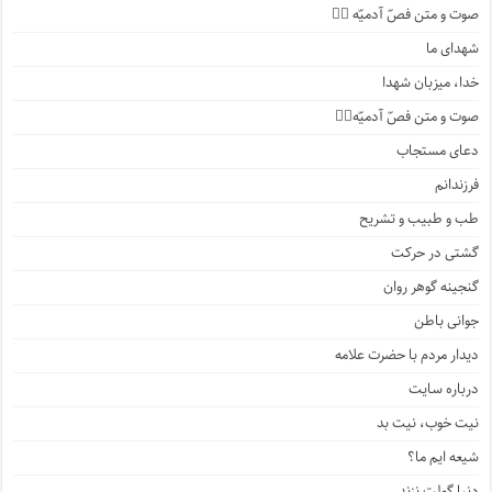
صوت و متن فصّ آدمیّه ۲️⃣
شهدای ما
خدا، میزبان شهدا
صوت و متن فصّ آدمیّه۱️⃣
دعای مستجاب
فرزندانم
طب و طبیب و تشریح
گشتی در حرکت
گنجینه گوهر روان
جوانی باطن
دیدار مردم با حضرت علامه
درباره سایت
نیت خوب، نیت بد
شیعه ایم ما؟
دنیا گولت نزند