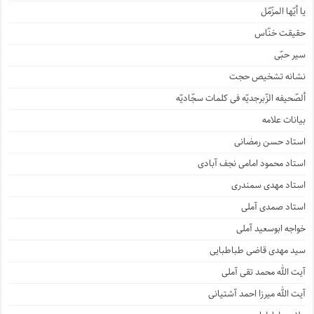
یا أیّها المزّمّل
حقیقت خنّاس
سیر حبّی
نشانه تشخیص حجت
ألصّحیفه الزّبرجدیّه فی کلمات سجّادیّه
بیانات علامه
استاد حسن رمضانی
استاد محمود امامی نجف آبادی
استاد مهدی سمندری
استاد صمدی آملی
خواجه ابوسعید آملی
سید مهدی قاضی طباطبایی
آیت الله محمد تقی آملی
آیت الله میرزا احمد آشتیانی