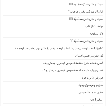
صوت و متن فصّ محمّدیه ۳️⃣
آیا ما از معرفت نفس عاجزیم؟
صوت و متن فصّ محمّدیّه ۲️⃣
مواظبت از قلب
ذکر سکوت
صوت و متن فصّ محمّدیّه۱️⃣
تطبیق اسفار اربعه برهانی با اسفار اربعه عرفانی ( متن عربی همراه با ترجمه )
قوه نظری و عملی انسان
فصل ششم شرح مقدمه فصوص قیصری، بخش یک
فصل چهارم شرح مقدمه فصوص قیصری ، بخش یک
عوارض ذاتی وجود
مفهوم و موضوع وجود
مظهر اسماءالله بودن
اسفار اربعه