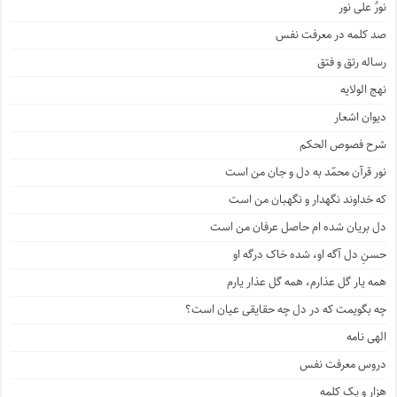
نورٌ علی نور
صد کلمه در معرفت نفس
رساله رتق و فتق
نهج الولایه
دیوان اشعار
شرح فصوص الحکم
نور قرآن محمّد به دل و جان من است
که خداوند نگهدار و نگهبان من است
دل بریان شده ام حاصل عرفان من است
حسنِ دل آگه او، شده خاک درگه او
همه یار گل عذارم، همه گل عذار یارم
چه بگویمت که در دل چه حقایقی عیان است؟
الهی نامه
دروس معرفت نفس
هزار و یک کلمه