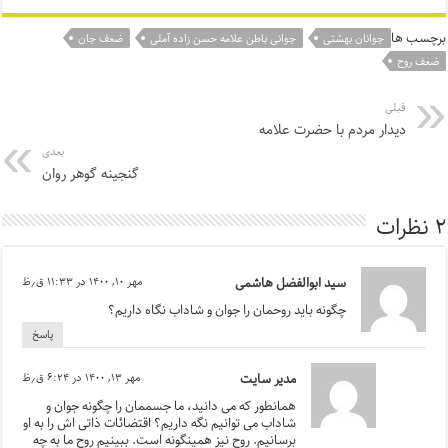
برچسب ها
جوانان بهشتی
جوانی باطن علامه حسن زاده آملی
ضعف جان
ضعف روح
قبلی
دیدار مردم با حضرت علامه
بعدی
گنجینه گوهر روان
۲ نظرات
سید ابوالفضل هاشمی
مهر ۱۰, ۱۴۰۰ در ۱۱:۳۳ ق٫ظ
چگونه باید روحمان را جوان و شاداب نگاه داریم؟
پاسخ
مدیر سایت
مهر ۱۳, ۱۴۰۰ در ۶:۲۴ ق٫ظ
همانطور که می دانید، ما جسممان را چگونه جوان و
شاداب می توانیم نگه داریم؟ اقتضائات ذاتی اش را به او
برسانیم. روح نیز همینگونه است. ببینیم روح ما به چه