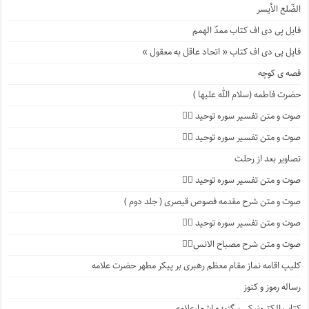
الضّلع الأیسر
فایل پی دی اف کتاب ممدّ الهمم
فایل پی دی اف کتاب « اتحاد عاقل به معقول »
قصه ی کوچه
حضرت فاطمه (سلام الله علیها )
صوت و متن تفسیر سوره توحید ۴️⃣
صوت و متن تفسیر سوره توحید ۳️⃣
تصاویر بعد از رحلت
صوت و متن تفسیر سوره توحید ۲️⃣
صوت و متن شرح مقدمه فصوص قیصری ( جلد دوم )
صوت و متن تفسیر سوره توحید ۱️⃣
صوت و متن شرح مصباح الانس۸⃣
کلیپ اقامه نماز مقام معظم رهبری بر پیکر مطهر حضرت علامه
رساله رموز و کنوز
کتاب الکترونیکی برگزیده اشعارعلامه