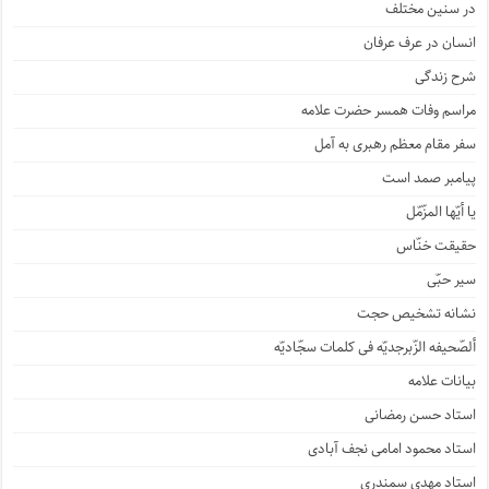
در سنین مختلف
انسان در عرف عرفان
شرح زندگی
مراسم وفات همسر حضرت علامه
سفر مقام معظم رهبری به آمل
پیامبر صمد است
یا أیّها المزّمّل
حقیقت خنّاس
سیر حبّی
نشانه تشخیص حجت
ألصّحیفه الزّبرجدیّه فی کلمات سجّادیّه
بیانات علامه
استاد حسن رمضانی
استاد محمود امامی نجف آبادی
استاد مهدی سمندری