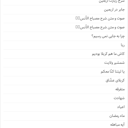
شرح زیارت اربعین
جابر در اربعین
صوت و متن شرح مصباح الأنس۴️⃣
صوت و متن شرح مصباح الأنس۳️⃣
چرا به جایی نمی رسیم؟
ریا
کاش ما هم کربلا بودیم
شمشیر ولایت
یا لیتنا کنّا معکم
کربلای عشّاق
متفرقه
شهادت
اعیاد
ماه رمضان
آیه مباهله