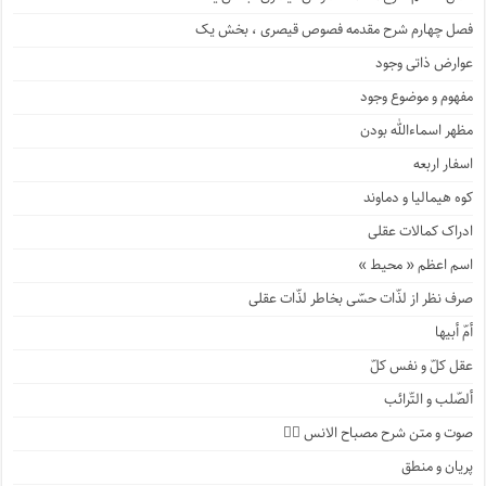
فصل چهارم شرح مقدمه فصوص قیصری ، بخش یک
عوارض ذاتی وجود
مفهوم و موضوع وجود
مظهر اسماءالله بودن
اسفار اربعه
کوه هیمالیا و دماوند
ادراک کمالات عقلی
اسم اعظم « محیط »
صرف نظر از لذّات حسّی بخاطر لذّات عقلی
أمّ أبیها
عقل کلّ و نفس کلّ
ألصّلب و التّرائب
صوت و متن شرح مصباح الانس ۹️⃣
پریان و منطق