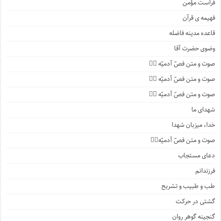
فراست مؤمن
فهیمه ی قرآن
قاعده مدینه فاضله
وضوی حضرت آقا
صوت و متن فصّ آدمیّه ۴️⃣
صوت و متن فصّ آدمیّه ۳️⃣
صوت و متن فصّ آدمیّه ۲️⃣
شهدای ما
خدا، میزبان شهدا
صوت و متن فصّ آدمیّه۱️⃣
دعای مستجاب
فرزندانم
طب و طبیب و تشریح
گشتی در حرکت
گنجینه گوهر روان