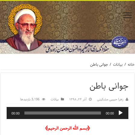
خانه
/
بیانات
/
جوانی باطن
جوانی باطن
زهرا حبیبی مشکینی
آذر ۲۴, ۱۳۹۸
بیانات
3,196 بازدیدها
00:00
00:00
﴿بسم الله الرحمن الرحیم﴾