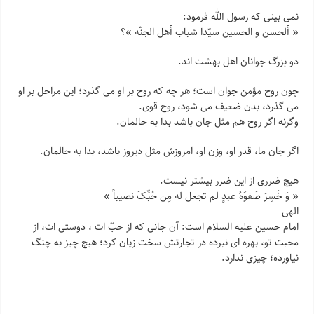
نمی بینی که رسول الله فرمود:
« ألحسن و الحسین سیّدا شباب أهل الجنّه »؟
دو بزرگ جوانان اهل بهشت اند.
چون روح مؤمن جوان است؛ هر چه که روح بر او می گذرد؛ این مراحل بر او
می گذرد، بدن ضعیف می شود، روح قوی.
وگرنه اگر روح هم مثل جان باشد بدا به حالمان.
اگر جان ما، قدر او، وزن او، امروزش مثل دیروز باشد، بدا به حالمان.
هیچ ضرری از این ضرر بیشتر نیست.
« وَ خَسِرَ صَفوَهُ عبدٍ لم تجعل له مِن حُبِّکَ نصیباً »
الهی
امام حسین علیه السلام است: آن جانی که از حبّ ات ، دوستی ات، از
محبت تو، بهره ای نبرده در تجارتش سخت زیان کرد؛ هیچ چیز به چنگ
نیاورده؛ چیزی ندارد.