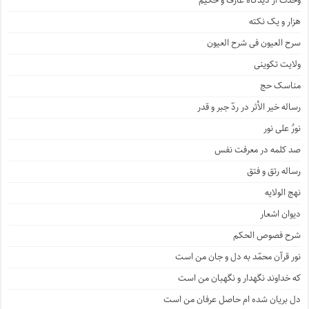
وحدت از دیدگاه عارف و حکیم
هزار و یک نکته
سرح العیون فی شرح العیون
ولایت تکوینی
مناسک حج
رساله خیر الأثر در ردّ جبر و قدر
نورٌ علی نور
صد کلمه در معرفت نفس
رساله رتق و فتق
نهج الولایه
دیوان اشعار
شرح فصوص الحکم
نور قرآن محمّد به دل و جان من است
که خداوند نگهدار و نگهبان من است
دل بریان شده ام حاصل عرفان من است