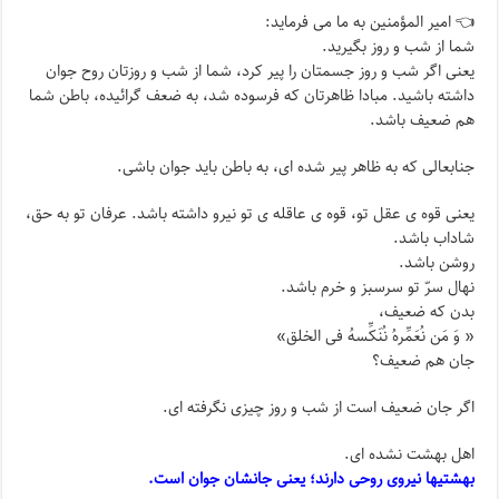
👈 امیر المؤمنین به ما می فرماید:
شما از شب و روز بگیرید.
یعنی اگر شب و روز جسمتان را پیر کرد، شما از شب و روزتان روح جوان
داشته باشید. مبادا ظاهرتان که فرسوده شد، به ضعف گرائیده، باطن شما
هم ضعیف باشد.
جنابعالی که به ظاهر پیر شده ای، به باطن باید جوان باشی.
یعنی قوه ی عقل تو، قوه ی عاقله ی تو نیرو داشته باشد. عرفان تو به حق،
شاداب باشد.
روشن باشد.
نهال سرّ تو سرسبز و خرم باشد.
بدن که ضعیف،
« وَ مَن نُعَمِّرهُ نُنَکِّسهُ فی الخلق»
جان هم ضعیف؟
اگر جان ضعیف است از شب و روز چیزی نگرفته ای.
اهل بهشت نشده ای.
بهشتیها نیروی روحی دارند؛ یعنی جانشان جوان است.