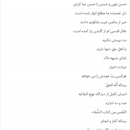
حسن تویی و حسن را حسن نما کردی
دل غمدیده ما مطلع انوار شده است
خبر از مکمن غیب ملکوتم دادند
طائر قدسی ام از گلشن راز آمده است
بت پرستی نکنید
با اهل حق دعوا دارند
غذای شبهه ناک
عبادت احرار
هرکسی ربّ خودش را می خواهد
رساله أنّه الحقّ
انسان کامل از دیدگاه نهج البلاغه
صد و ده اشاره
النّفس مِن کتاب الشِّفاء
رساله آغاز و انجام