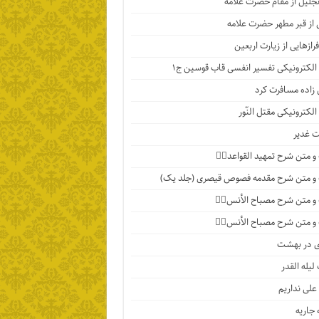
تجلیل از مقام حضرت علامه
 از قبر مطهر حضرت علامه
رازهایی از زیارت اربعین
الکترونیکی تفسیر انفسی قاب قوسین ج۱
اده مسافرت کرد
الکترونیکی مقتل النّور
 غدیر
 متن شرح تمهید القواعد۱️⃣
و متن شرح مقدمه فصوص قیصری (جلد یک)
 متن شرح مصباح الأنس۷️⃣
 متن شرح مصباح الأنس۶️⃣
ی در بهشت
لیله القدر
 علی نداریم
جاریه