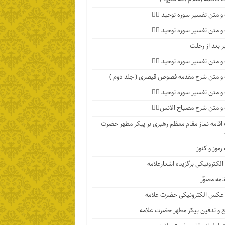
 متن تفسیر سوره توحید ۴️⃣
 متن تفسیر سوره توحید ۳️⃣
ر بعد از رحلت
 متن تفسیر سوره توحید ۲️⃣
 متن شرح مقدمه فصوص قیصری ( جلد دوم )
 متن تفسیر سوره توحید ۱️⃣
 متن شرح مصباح الانس۸⃣
اقامه نماز مقام معظم رهبری بر پیکر مطهر حضرت
رموز و کنوز
الکترونیکی برگزیده اشعارعلامه
امه مصوّر
 عکس الکترونیکی حضرت علامه
 و تدفین پیکر مطهر حضرت علامه