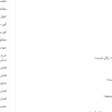
عظمت
مطابق
اطوار
کَون 
کَون و
حقائق
صوت و
شرح ا
 زلال است؛
شبلی
فصل 
فصل 
ست؛
عناوی
فصل 
بشود؛
فصل 
حضرت 