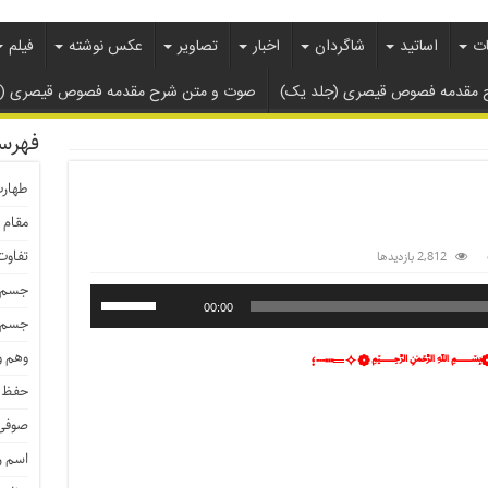
ات
اساتید
شاگردان
اخبار
تصاویر
عکس نوشته
فیلم
 مقدمه فصوص قیصری (جلد یک)
صوت و متن شرح مقدمه فصوص قیصری ( ج
فهرس
طهار
مقام 
تفاوت
2,812 بازدیدها
جسم م
00:00
جسم ط
وهم و
═✧❁﷽❁✧═┅┄؛
حفظ 
صوفی 
اسم 