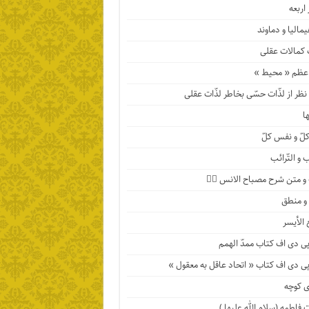
اربعه
مالیا و دماوند
 کمالات عقلی
عظم « محیط »
ظر از لذّات حسّی بخاطر لذّات عقلی
ها
لّ و نفس کلّ
 و التّرائب
 متن شرح مصباح الانس ۹️⃣
 و منطق
 الأیسر
پی دی اف کتاب ممدّ الهمم
پی دی اف کتاب « اتحاد عاقل به معقول »
 کوچه
فاطمه (سلام الله علیها )