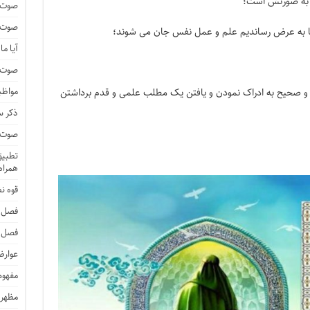
 به صورتش است؛
صوت و
صوت و
ارها به عرض رساندیم علم و عمل نفس جان می شوند؛
آیا م
صوت و 
مواظب
 صحیح به ادراک نمودن و یافتن یک مطلب علمی و قدم برداشتن
ذکر 
صوت و 
تطبیق 
همراه 
قوه ن
فصل 
فصل 
عوارض
مفهوم
مظهر 