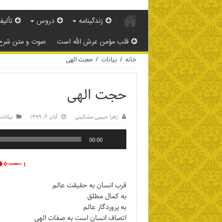
زندگینامه
دروس
تألیف
قلب مؤمن عرش الله است
صوت و متن شرح
خانه
/
بیانات
/
حجت الهی
حجت الهی
زهرا حبیبی مشکینی
آبان ۶, ۱۳۹۹
بیانات
00:00
؛ ┄┅
قرب انسان به حقیقت عالم
به کمال مطلق
به پروردگار عالم
اتصاف انسان است به صفات الهی