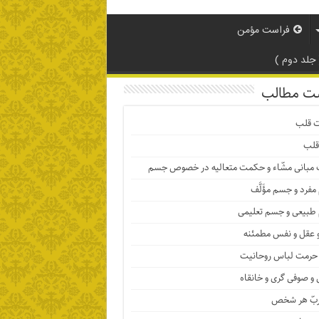
فراست مؤمن
لد دوم )
ت مطالب
ت قلب
قلب
 مبانی مشّاء و حکمت متعالیه در خصوص جسم
فرد و جسم مؤَلَّف
بیعی و جسم تعلیمی
 عقل و نفس مطمئنه
حرمت لباس روحانیت
و صوفی گری و خانقاه
ربّ هر شخص