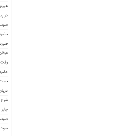
هیپنو
در پیا
صوت و
حضرت 
صبرد
عرفان
وفات 
حضرت 
حجت 
دربان
شرح ز
جابر 
صوت و
صوت و