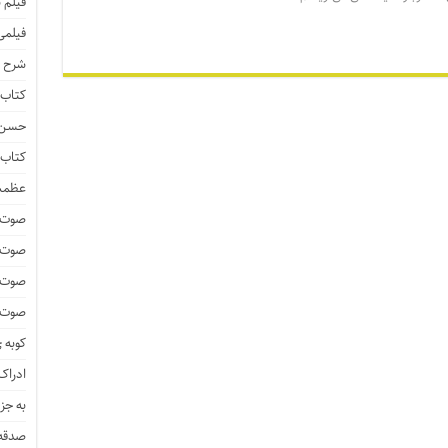
فیلم 
فیلمی
شرح ف
کتاب 
حسن ز
کتاب 
عظمت
صوت و
صوت 
صوت و
صوت و
کوبه 
ادراک 
به جز
صدقه 