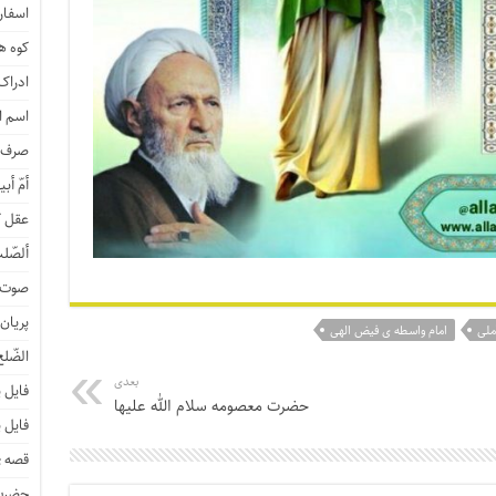
اسفار 
کوه هی
ادراک
اسم ا
صرف ن
أمّ أبی
عقل ک
ألصّلب
صوت و
پریان
ملی
امام واسطه ی فیض الهی
الضّلع
بعدی
فایل 
حضرت معصومه سلام الله علیها
فایل 
قصه ی
حضرت 