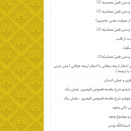
 متن فصّ محمدیه ۴️⃣
 متن فصّ محمّدیه ۳️⃣
ا از معرفت نفس عاجزیم؟
متن فصّ محمّدیّه ۲️⃣
ت از قلب
سکوت
متن فصّ محمّدیّه۱️⃣
اسفار اربعه برهانی با اسفار اربعه عرفانی ( متن عربی
با ترجمه )
ظری و عملی انسان
ششم شرح مقدمه فصوص قیصری، بخش یک
چهارم شرح مقدمه فصوص قیصری ، بخش یک
 ذاتی وجود
 و موضوع وجود
اسماءالله بودن