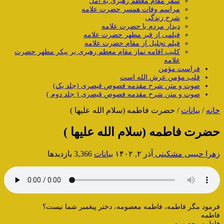
سفر مقام معظم رهبری به آمل
مراسم وفات همسر حضرت علامه
شرح زندگی
دیدار مردم با حضرت علامه
فیلمی از قبر مطهر حضرت علامه
فیلم تجلیل از مقام حضرت علامه
کلیپ اقامه نماز مقام معظم رهبری بر پیکر مطهر حضرت
علامه
فراست مؤمن
قلب مؤمن عرش الله است
صوت و متن شرح مقدمه فصوص قیصری (جلد یک)
صوت و متن شرح مقدمه فصوص قیصری ( جلد دوم )
خانه
/
بیانات
/
حضرت فاطمه (سلام الله علیها )
حضرت فاطمه (سلام الله علیها )
زهرا حبیبی مشکینی
آذر ۲, ۱۴۰۲
بیانات
3,366 بازدیدها
فرمود مگر فاطمه، فاطمه معصومه، دختر پیغمبر شما نیست؟
فاطمه
فاطمه معصومه