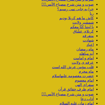
صوت و متن شرح مصباح الأنس۳️⃣
چرا به جایی نمی رسیم؟
ریا
کاش ما هم کربلا بودیم
شمشیر ولایت
یا لیتنا کنّا معکم
کربلای عشّاق
متفرقه
شهادت
اعیاد
ماه رمضان
آیه مباهله
امام و امامت
عرفه ی ولایت
قلب مؤمن عرش الله است
ماه محرم
حضرت معصومه علیهاسلام
امام معصوم
سفرای الهی
امام ظرف حقائق قرآن
صوت و متن شرح مصباح الأنس۲️⃣
آداب دعا
امام زمان علیه السلام