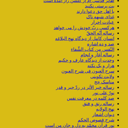
طائر قدسی ام از گلشن راز آمده است
بت پرستی نکنید
با اهل حق دعوا دارند
غذای شبهه ناک
عبادت احرار
هرکسی ربّ خودش را می خواهد
رساله أنّه الحقّ
انسان کامل از دیدگاه نهج البلاغه
صد و ده اشاره
النّفس مِن کتاب الشِّفاء
رساله آغاز و انجام
وحدت از دیدگاه عارف و حکیم
هزار و یک نکته
سرح العیون فی شرح العیون
ولایت تکوینی
مناسک حج
رساله خیر الأثر در ردّ جبر و قدر
نورٌ علی نور
صد کلمه در معرفت نفس
رساله رتق و فتق
نهج الولایه
دیوان اشعار
شرح فصوص الحکم
نور قرآن محمّد به دل و جان من است