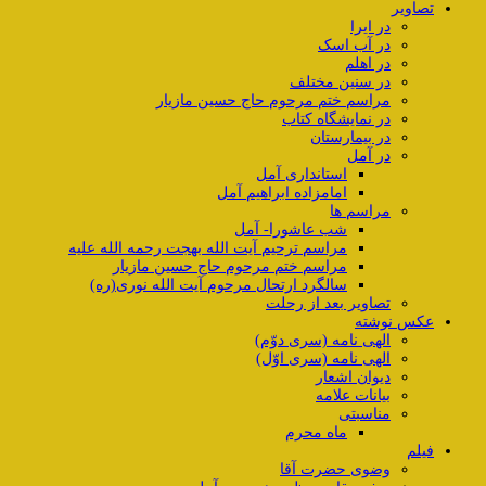
تصاویر
در ایرا
در آب اسک
در اهلم
در سنین مختلف
مراسم ختم مرحوم حاج حسین مازیار
در نمایشگاه کتاب
در بیمارستان
در آمل
استانداری آمل
امامزاده ابراهیم آمل
مراسم ها
شب عاشورا- آمل
مراسم ترحیم آیت الله بهجت رحمه الله علیه
مراسم ختم مرحوم حاج حسین مازیار
سالگرد ارتحال مرحوم آیت الله نوری(ره)
تصاویر بعد از رحلت
عکس نوشته
الهی نامه (سری دوّم)
الهی نامه (سری اوّل)
دیوان اشعار
بیانات علامه
مناسبتی
ماه محرم
فیلم
وضوی حضرت آقا