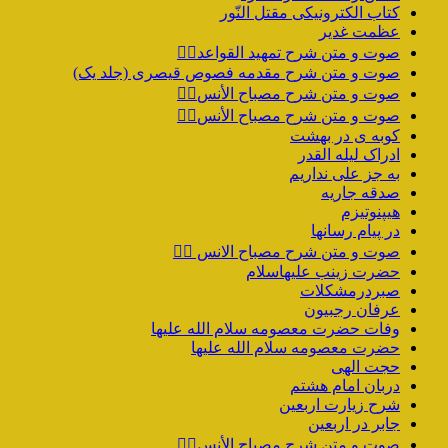
کتاب الکترونیکی مقتل النّور
عظمت غدیر
صوت و متن شرح تمهید القواعد۱️⃣
صوت و متن شرح مقدمه فصوص قیصری (جلد یک)
صوت و متن شرح مصباح الأنس۷️⃣
صوت و متن شرح مصباح الأنس۶️⃣
کوبه ی در بهشت
ادراک لیله القدر
به جز علی نداریم
صدقه جاریه
هیپنوتیزم
در پیام رسانها
صوت و متن شرح مصباح الانس ۵️⃣
حضرت زینب علیهاسلام
صبردرمشکلات
عرفان رجبیون
وفات حضرت معصومه سلام الله علیها
حضرت معصومه سلام الله علیها
حجت الهی
دربان امام هشتم
شرح زیارت اربعین
جابر در اربعین
صوت و متن شرح مصباح الأنس۴️⃣