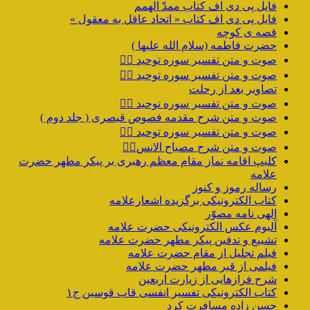
فایل پی دی اف کتاب ممدّ الهمم
فایل پی دی اف کتاب « اتحاد عاقل به معقول »
قصه ی کوچه
حضرت فاطمه (سلام الله علیها )
صوت و متن تفسیر سوره توحید ۴️⃣
صوت و متن تفسیر سوره توحید ۳️⃣
تصاویر بعد از رحلت
صوت و متن تفسیر سوره توحید ۲️⃣
صوت و متن شرح مقدمه فصوص قیصری ( جلد دوم )
صوت و متن تفسیر سوره توحید ۱️⃣
صوت و متن شرح مصباح الانس۸⃣
کلیپ اقامه نماز مقام معظم رهبری بر پیکر مطهر حضرت
علامه
رساله رموز و کنوز
کتاب الکترونیکی برگزیده اشعارعلامه
الهی نامه مصوّر
آلبوم عکس الکترونیکی حضرت علامه
تشییع و تدفین پیکر مطهر حضرت علامه
فیلم تجلیل از مقام حضرت علامه
فیلمی از قبر مطهر حضرت علامه
شرح فرازهایی از زیارت اربعین
کتاب الکترونیکی تفسیر انفسی قاب قوسین ج۱
حسن زاده مسافرت کرد