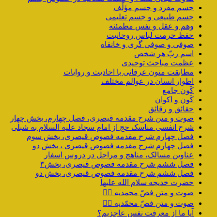
جسم مفرد و جسم مؤَلَّف
جسم طبیعی و جسم تعلیمی
وهم و عقل و نفس مطمئنه
حفظ حرمت لباس روحانیت
صوفی و صوفی گری و خانقاه
اسم ربّ هر شخص
عظمت مباحث توحیدی
مطابقت متون عرفانی با احادیث و روایات
اطوار انسان در عوالم مختلف
کَون جامع
کَون و اکوان
حقائق و رقائق
صوت و متن شرح مقدمه قیصری، فصل چهارم، بخش چهار
شرح انفسی مناسک حج از امام سجاد علیه السلام به شبلی
فصل چهارم شرح مقدمه فصوص قیصری، بخش سوم
فصل چهارم شرح مقدمه فصوص قیصری ، بخش دو
عناوین مسالک، مناهج و مراحل در دروس اسفار
فصل ششم شرح مقدمه فصوص قیصری، بخش۳
فصل ششم شرح مقدمه فصوص قیصری، بخش دو
حضرت خدیجه سلام الله علیها
صوت و متن فصّ محمدیه ۴️⃣
صوت و متن فصّ محمّدیه ۳️⃣
آیا ما از معرفت نفس عاجزیم؟