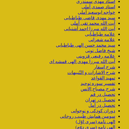
استاد مهدی سمندری
استاد صمدی آملی
خواجه ابوسعید آملی
سید مهدی قاضی طباطبایی
آیت الله محمد تقی آملی
آیت الله میرزا احمد آشتیانی
علامه طباطبایی
علامه شعرانی
سید محمد حسن الهی طباطبایی
شیخ فاضل تونی
علامه رفیعی قزوینی
آیت الله میرزا مهدی الهی قمشه ای
شرح اسفار
شرح الاشارات و التّنبیهات
تمهید القواعد
تفسیر سوره توحید
شرح مصباح الانس
تحصیل در قم
تحصیل در تهران
تحصیل در آمل
دوران کودکی و نوجوانی
سومین همایش طبیب روحانی
الهی نامه (سری اوّل)
الهی نامه (سری دوّم)