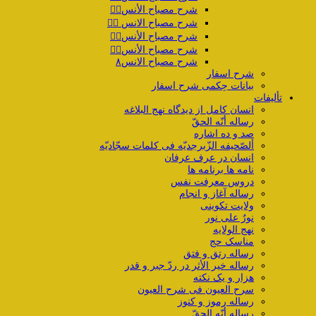
شرح مصباح الأنس۴️⃣
شرح مصباح الانس ۵️⃣
شرح مصباح الأنس۶️⃣
شرح مصباح الأنس۷️⃣
شرح مصباح الانس۸
شرح اسفار
بیانات حِکمی شرح اسفار
تألیفات
انسان کامل از دیدگاه نهج البلاغه
رساله أنّه الحقّ
صد و ده اشاره
ألصّحیفه الزّبرجدیّه فی کلمات سجّادیّه
انسان در عرف عرفان
نامه ها برنامه ها
دروس معرفت نفس
رساله آغاز و انجام
ولایت تکوینی
نورٌ علی نور
نهج الولایه
مناسک حج
رساله رتق و فتق
رساله خیر الأثر در ردّ جبر و قدر
هزار و یک نکته
سرح العیون فی شرح العیون
رساله رموز و کنوز
رساله أنّه الحقّ