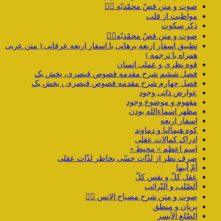
صوت و متن فصّ محمّدیّه ۲️⃣
مواظبت از قلب
ذکر سکوت
صوت و متن فصّ محمّدیّه۱️⃣
تطبیق اسفار اربعه برهانی با اسفار اربعه عرفانی ( متن عربی
همراه با ترجمه )
قوه نظری و عملی انسان
فصل ششم شرح مقدمه فصوص قیصری، بخش یک
فصل چهارم شرح مقدمه فصوص قیصری ، بخش یک
عوارض ذاتی وجود
مفهوم و موضوع وجود
مظهر اسماءالله بودن
اسفار اربعه
کوه هیمالیا و دماوند
ادراک کمالات عقلی
اسم اعظم « محیط »
صرف نظر از لذّات حسّی بخاطر لذّات عقلی
أمّ أبیها
عقل کلّ و نفس کلّ
ألصّلب و التّرائب
صوت و متن شرح مصباح الانس ۹️⃣
پریان و منطق
الضّلع الأیسر