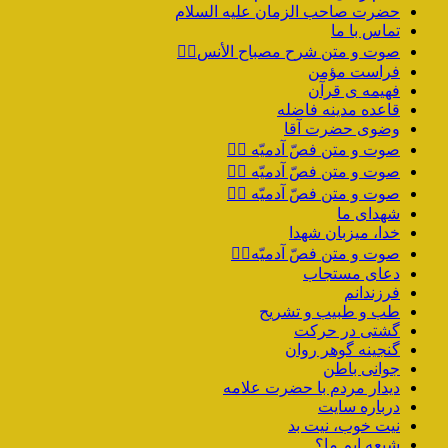
حضرت صاحب الزمان علیه السلام
تماس با ما
صوت و متن شرح مصباح الأنس۱️⃣
فراست مؤمن
فهیمه ی قرآن
قاعده مدینه فاضله
وضوی حضرت آقا
صوت و متن فصّ آدمیّه ۴️⃣
صوت و متن فصّ آدمیّه ۳️⃣
صوت و متن فصّ آدمیّه ۲️⃣
شهدای ما
خدا، میزبان شهدا
صوت و متن فصّ آدمیّه۱️⃣
دعای مستجاب
فرزندانم
طب و طبیب و تشریح
گشتی در حرکت
گنجینه گوهر روان
جوانی باطن
دیدار مردم با حضرت علامه
درباره سایت
نیت خوب، نیت بد
شیعه ایم ما؟