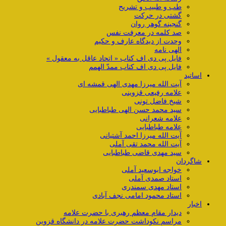
طب و طبیب و تشریح
گشتی در حرکت
گنجینه گوهر روان
صد کلمه در معرفت نفس
وحدت از دیدگاه عارف و حکیم
الهی نامه
فایل پی دی اف کتاب « اتحاد عاقل به معقول »
فایل پی دی اف کتاب ممدّ الهمم
اساتید
آیت الله میرزا مهدی الهی قمشه ای
علامه رفیعی قزوینی
شیخ فاضل تونی
سید محمد حسن الهی طباطبایی
علامه شعرانی
علامه طباطبایی
آیت الله میرزا احمد آشتیانی
آیت الله محمد تقی آملی
سید مهدی قاضی طباطبایی
شاگردان
خواجه ابوسعید آملی
استاد صمدی آملی
استاد مهدی سمندری
استاد محمود امامی نجف آبادی
اخبار
دیدار مقام معظم رهبری با حضرت علامه
مراسم نکوداشت حضرت علامه در دانشگاه قزوین