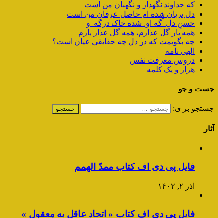
که خداوند نگهدار و نگهبان من است
دل بریان شده ام حاصل عرفان من است
حسنِ دل آگه او، شده خاک درگه او
همه یار گل عذارم، همه گل عذار یارم
چه بگویمت که در دل چه حقایقی عیان است؟
الهی نامه
دروس معرفت نفس
هزار و یک کلمه
جست و جو
جستجو برای:
آثار
فایل پی دی اف کتاب ممدّ الهمم
آذر ۲, ۱۴۰۲
فایل پی دی اف کتاب « اتحاد عاقل به معقول »