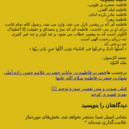
فاطمه شجره ی طوبی،
فاطمه لیله القدر،
فاطمه مادر یازده امام،
فاطمه زهرا،
فاطمه ای که بر پیغمبر نازل می شد، وارد می شد، رسول الله تمام قامت
برای او بر می خاست، فاطمه ای که سرّ و مصداق و حقیقت إنّا أعطیناک
الکوثر است که به پیغمبر خطاب می شود، و چه کوثر و چه خیر کثیری.
چه دریای رحمت الهی است.
چه درختی که
« أصلُها ثابتٌ و فرعُها فی السّماء تؤتی أکُلَها حینٍ بإذن ربّها »
بضعه الرّسول،
بقیّه النّبوّه.
برچسب ها
حضرت فاطمه در بیانات حضرت علامه حسن زاده آملی
شهادت حضرت فاطمه سلام الله علیها
قبلی
صوت و متن تفسیر سوره توحید ۴️⃣
بعدی
قصه ی کوچه
دیدگاهتان را بنویسید
نشانی ایمیل شما منتشر نخواهد شد.
بخش‌های موردنیاز
علامت‌گذاری شده‌اند
*