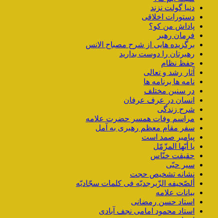
دنیا گولت نزند
دستورات اخلاقی
پاداش من کو؟
فرمان رهبر
برگزیده هایی از شرح مصباح الانس
رهبرتان را دوست بدارید
حفظ نظام
آثار رشد و تعالی
نامه ها برنامه ها
در سنین مختلف
انسان در عرف عرفان
شرح زندگی
مراسم وفات همسر حضرت علامه
سفر مقام معظم رهبری به آمل
پیامبر صمد است
یا أیّها المزّمّل
حقیقت خنّاس
سیر حبّی
نشانه تشخیص حجت
ألصّحیفه الزّبرجدیّه فی کلمات سجّادیّه
بیانات علامه
استاد حسن رمضانی
استاد محمود امامی نجف آبادی