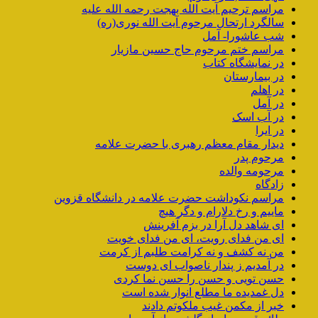
مراسم ترحیم آیت الله بهجت رحمه الله علیه
سالگرد ارتحال مرحوم آیت الله نوری(ره)
شب عاشورا- آمل
مراسم ختم مرحوم حاج حسین مازیار
در نمایشگاه کتاب
در بیمارستان
در اهلم
در آمل
در آب اسک
در ایرا
دیدار مقام معظم رهبری با حضرت علامه
مرحوم پدر
مرحومه والده
زادگاه
مراسم نکوداشت حضرت علامه در دانشگاه قزوین
ماییم و رخ دلارام و دگر هیچ
ای شاهد دل آرا در بزم آفرینش
ای من فدای رویت، ای من فدای خویت
من نه کشف و نه کرامت طلبم از کرمت
در آمدیم ز پندار ناصواب ای دوست
حسن تویی و حسن را حسن نما کردی
دل غمدیده ما مطلع انوار شده است
خبر از مکمن غیب ملکوتم دادند