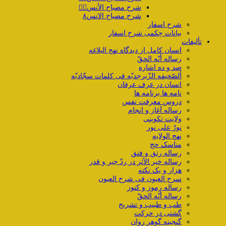
شرح مصباح الأنس۷️⃣
شرح مصباح الانس۸
شرح اسفار
بیانات حِکمی شرح اسفار
تألیفات
انسان کامل از دیدگاه نهج البلاغه
رساله أنّه الحقّ
صد و ده اشاره
ألصّحیفه الزّبرجدیّه فی کلمات سجّادیّه
انسان در عرف عرفان
نامه ها برنامه ها
دروس معرفت نفس
رساله آغاز و انجام
ولایت تکوینی
نورٌ علی نور
نهج الولایه
مناسک حج
رساله رتق و فتق
رساله خیر الأثر در ردّ جبر و قدر
هزار و یک نکته
سرح العیون فی شرح العیون
رساله رموز و کنوز
رساله أنّه الحقّ
طب و طبیب و تشریح
گشتی در حرکت
گنجینه گوهر روان