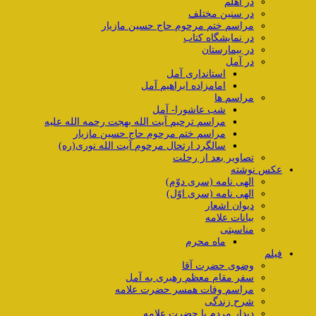
در اهلم
در سنین مختلف
مراسم ختم مرحوم حاج حسین مازیار
در نمایشگاه کتاب
در بیمارستان
در آمل
استانداری آمل
امامزاده ابراهیم آمل
مراسم ها
شب عاشورا- آمل
مراسم ترحیم آیت الله بهجت رحمه الله علیه
مراسم ختم مرحوم حاج حسین مازیار
سالگرد ارتحال مرحوم آیت الله نوری(ره)
تصاویر بعد از رحلت
عکس نوشته
الهی نامه (سری دوّم)
الهی نامه (سری اوّل)
دیوان اشعار
بیانات علامه
مناسبتی
ماه محرم
فیلم
وضوی حضرت آقا
سفر مقام معظم رهبری به آمل
مراسم وفات همسر حضرت علامه
شرح زندگی
دیدار مردم با حضرت علامه