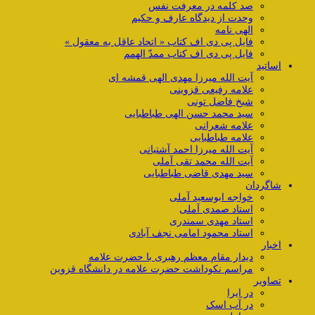
صد کلمه در معرفت نفس
وحدت از دیدگاه عارف و حکیم
الهی نامه
فایل پی دی اف کتاب « اتحاد عاقل به معقول »
فایل پی دی اف کتاب ممدّ الهمم
اساتید
آیت الله میرزا مهدی الهی قمشه ای
علامه رفیعی قزوینی
شیخ فاضل تونی
سید محمد حسن الهی طباطبایی
علامه شعرانی
علامه طباطبایی
آیت الله میرزا احمد آشتیانی
آیت الله محمد تقی آملی
سید مهدی قاضی طباطبایی
شاگردان
خواجه ابوسعید آملی
استاد صمدی آملی
استاد مهدی سمندری
استاد محمود امامی نجف آبادی
اخبار
دیدار مقام معظم رهبری با حضرت علامه
مراسم نکوداشت حضرت علامه در دانشگاه قزوین
تصاویر
در ایرا
در آب اسک