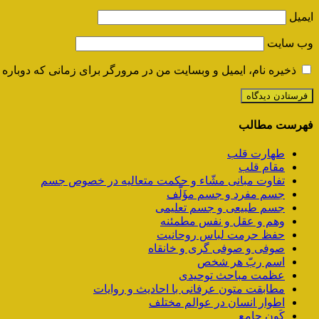
ایمیل
وب‌ سایت
ذخیره نام، ایمیل و وبسایت من در مرورگر برای زمانی که دوباره 
فهرست مطالب
طهارت قلب
مقام قلب
تفاوت مبانی مشّاء و حکمت متعالیه در خصوص جسم
جسم مفرد و جسم مؤَلَّف
جسم طبیعی و جسم تعلیمی
وهم و عقل و نفس مطمئنه
حفظ حرمت لباس روحانیت
صوفی و صوفی گری و خانقاه
اسم ربّ هر شخص
عظمت مباحث توحیدی
مطابقت متون عرفانی با احادیث و روایات
اطوار انسان در عوالم مختلف
کَون جامع