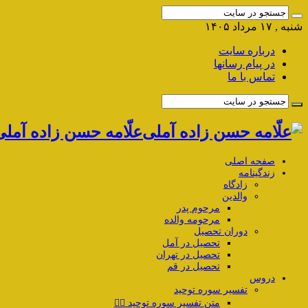
شنبه , ۱۷ مرداد ۱۴۰۵
درباره سایت
در پیام رسانها
تماس با ما
علّامه حسن زاده آمل
صفحه اصلی
زندگینامه
زادگاه
والدین
مرحوم پدر
مرحومه والده
دوران تحصیل
تحصیل در آمل
تحصیل در تهران
تحصیل در قم
دروس
تفسیر سوره توحید
متن تفسیر سوره توحید ۱️⃣