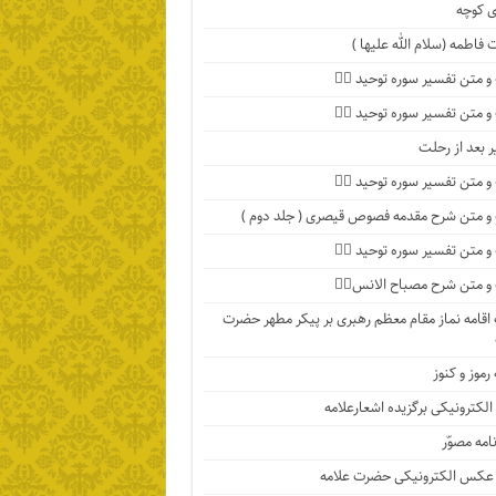
 کوچه
فاطمه (سلام الله علیها )
 متن تفسیر سوره توحید ۴️⃣
 متن تفسیر سوره توحید ۳️⃣
ر بعد از رحلت
 متن تفسیر سوره توحید ۲️⃣
 متن شرح مقدمه فصوص قیصری ( جلد دوم )
 متن تفسیر سوره توحید ۱️⃣
 متن شرح مصباح الانس۸⃣
اقامه نماز مقام معظم رهبری بر پیکر مطهر حضرت
رموز و کنوز
الکترونیکی برگزیده اشعارعلامه
امه مصوّر
 عکس الکترونیکی حضرت علامه