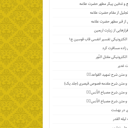
 و تدفین پیکر مطهر حضرت علامه
تجلیل از مقام حضرت علامه
 از قبر مطهر حضرت علامه
رازهایی از زیارت اربعین
الکترونیکی تفسیر انفسی قاب قوسین ج۱
اده مسافرت کرد
الکترونیکی مقتل النّور
 غدیر
 متن شرح تمهید القواعد۱️⃣
و متن شرح مقدمه فصوص قیصری (جلد یک)
 متن شرح مصباح الأنس۷️⃣
 متن شرح مصباح الأنس۶️⃣
ی در بهشت
لیله القدر
 علی نداریم