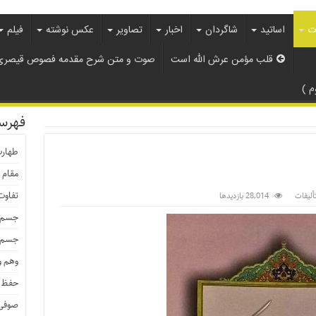
ات
اساتید
شاگردان
اخبار
تصاویر
عکس نوشته
فیلم
قلب مؤمن عرش الله است
صوت و متن شرح مقدمه فصوص قیصری 
 )
فهرس
طهار
مقام 
تفاوت
تألیفات
28,014 بازدیدها
جسم م
جسم ط
وهم و
حفظ 
صوفی 