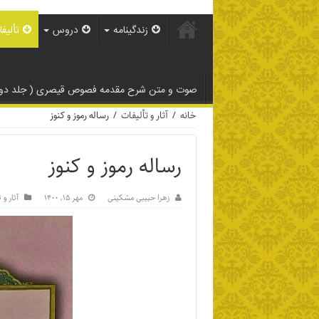
زندگینامه
دروس
تألیف
صوت و متن شرح مقدمه فصوص قیصری ( جلد دوم
خانه
/
آثار و تألیفات
/
رساله رموز و کنوز
رساله رموز و کنوز
زهرا حبیبی مشکینی
مهر ۱۵, ۱۴۰۰
آثار و 