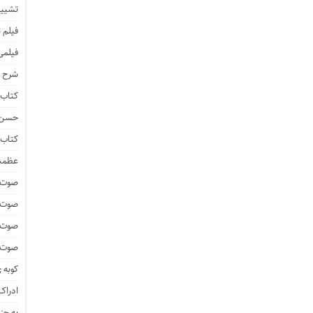
تشییع
فیلم 
فیلمی
شرح ف
کتاب 
حسن ز
کتاب 
عظمت
صوت و
صوت 
صوت و
صوت و
کوبه 
ادراک 
به جز