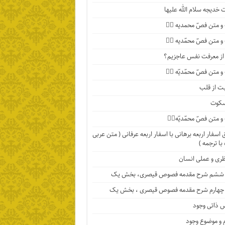
خدیجه سلام الله علیها
 متن فصّ محمدیه ۴️⃣
 متن فصّ محمّدیه ۳️⃣
ا از معرفت نفس عاجزیم؟
متن فصّ محمّدیّه ۲️⃣
ت از قلب
سکوت
متن فصّ محمّدیّه۱️⃣
اسفار اربعه برهانی با اسفار اربعه عرفانی ( متن عربی
با ترجمه )
ظری و عملی انسان
ششم شرح مقدمه فصوص قیصری، بخش یک
چهارم شرح مقدمه فصوص قیصری ، بخش یک
 ذاتی وجود
 و موضوع وجود