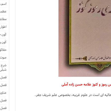
اسم 
عظمت
مطابق
اطوار
کَون 
کَون و
حقائق
صوت و
شرح ا
شبلی
فصل 
س رموز و کنوز علامه حسن زاده آملی
فصل 
عناوی
 عالیه ای است در علوم غریبه، بخصوص علم شریف جفر.
فصل 
فصل 