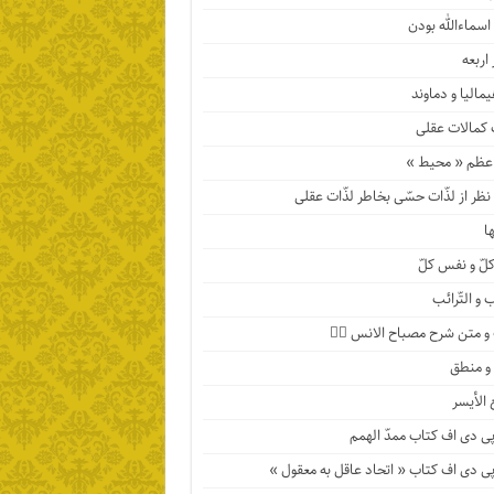
اسماءالله بودن
اربعه
مالیا و دماوند
 کمالات عقلی
عظم « محیط »
ظر از لذّات حسّی بخاطر لذّات عقلی
ها
لّ و نفس کلّ
 و التّرائب
 متن شرح مصباح الانس ۹️⃣
 و منطق
 الأیسر
پی دی اف کتاب ممدّ الهمم
پی دی اف کتاب « اتحاد عاقل به معقول »