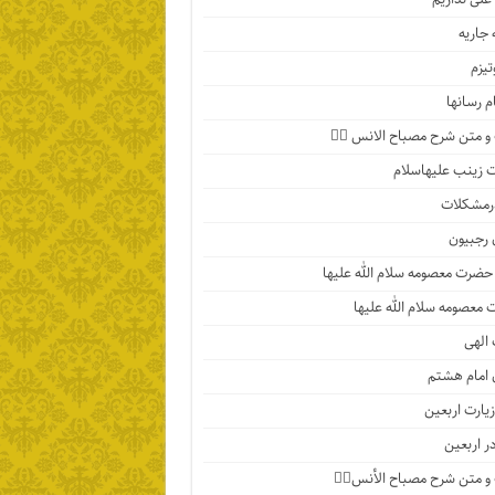
جاریه
تیزم
م رسانها
 متن شرح مصباح الانس ۵️⃣
زینب علیهاسلام
رمشکلات
 رجبیون
حضرت معصومه سلام الله علیها
معصومه سلام الله علیها
الهی
 امام هشتم
یارت اربعین
در اربعین
 متن شرح مصباح الأنس۴️⃣