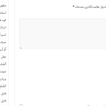
مظهر 
یاز علامت‌گذاری شده‌اند
*
اسفار 
کوه هی
ادراک
اسم ا
صرف ن
أمّ أبی
عقل ک
ألصّلب
صوت و
پریان
الضّلع
فایل 
فایل 