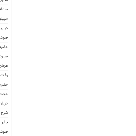
صدقه 
هیپنو
در پیا
صوت و
حضرت 
صبرد
عرفان
وفات 
حضرت 
حجت 
دربان
شرح ز
جابر 
صوت و