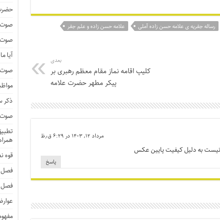
حضرت 
صوت و
رساله جفریه ی علامه حسن زاده آملی
علامه حسن زاده و علم جفر
صوت و
آیا م
بعدی
صوت و 
کلیپ اقامه نماز مقام معظم رهبری بر
پیکر مطهر حضرت علامه
مواظب
ذکر 
صوت و 
تطبیق 
مرداد ۱۲, ۱۴۰۳ در ۶:۲۹ ق٫ظ
همراه 
 نیست به دلیل کیفیت پایین عکس
قوه ن
پاسخ
فصل 
فصل 
عوارض
مفهوم