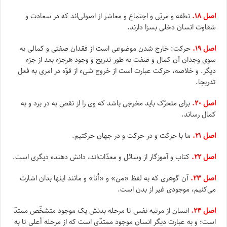
اصل ۱۸.
نطفه و مربّى و اجتماع و معاشر از اصولى‌اند که در سعادت و
شقاوت انسان دخلى بسزا دارند.
اصل ۱۹.
حرکت: خارج شدن موضوعى است از فقدان صفتى و کمالى به
سوى وجدان آن کمال و صفت به طور تدریج و وجود هرجزء بعد از جزء
دیگر. و خلاصه، حرکت عبارت است از خروج شى‌ء از قوّه در امرى به فعل
تدریجا.
اصل ۲۰.
براى متحرّک باید مخرجى باشد که وى را از نقص به در برد و به
کمال رساند.
اصل ۲۱.
ما با حرکت و در حرکت و در جهان حرکتیم.
اصل ۲۲.
کتاب و آموزگار از وسائل و معدّات‌اند، دانش دهنده دیگرى است.
اصل ۲۳.
آن گوهرى که به لفظ «من» و «أنا» و مانند اینها بدان اشارت
مى‌کنیم، موجودى غیر از بدن است.
اصل ۲۴.
انسان از مرتبه نفس تا مرحله بدنش یک موجود متشخّص ممتدّ
است؛ و به عبارت دیگر انسان موجود ممتدّى است که از مرحله أعلى تا به