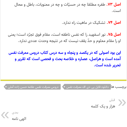
اصل ۷۳.
طفره مطلقا چه در حسیّات و چه در معنویات، باطل و محال
است.
اصل ۷۴.
تشکیک در ماهیت راه ندارد.
اصل ۷۵.
نور اسفهبد را که نفس ناطقه است، مقام فوق تجرّد است؛ یعنى
او را مقام معلوم و حدّ یقف نیست که در نتیجه وحدت عددى ندارد.
این بود اصولى که در یکصد و پنجاه و سه درس کتاب دروس معرفت نفس
آمده است و هراصل، عصاره و خلاصه بحث و فحصى است که تقریر و
تحریر شده است.
برچسب ها
دانلود فایل پی دی اف معرفت نفس
دروس معرفت نفس علامه حسن زاده آملی
قبلی
هزار و یک کلمه
بعدی
الهی نامه