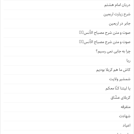
دربان امام هشتم
شرح زیارت اربعین
جابر در اربعین
صوت و متن شرح مصباح الأنس۴️⃣
صوت و متن شرح مصباح الأنس۳️⃣
چرا به جایی نمی رسیم؟
ریا
کاش ما هم کربلا بودیم
شمشیر ولایت
یا لیتنا کنّا معکم
کربلای عشّاق
متفرقه
شهادت
اعیاد