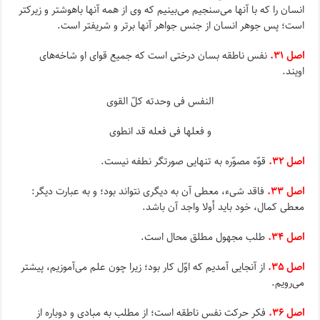
انسان را که با آنها مى‌سنجیم مى‌بینیم که وى از همه آنها باهوشتر و زیرکتر
است؛ پس جوهر انسان از جنس جواهر آنها برتر و شریفتر است.
اصل ۳۱.
نفس ناطقه بسان درختى است که جمیع قواى او شاخه‌هاى
اویند.
النفس فی وحدته کلّ القوى‌
و فعلها فی فعله قد انطوى
اصل ۳۲.
قوّه مصوّره به تنهایى صورتگر نطفه نیست.
اصل ۳۳.
فاقد شى‌ء، معطى آن به دیگرى نتواند بود؛ و به عبارت دیگر:
معطى کمال، خود باید أولا واجد آن باشد.
اصل ۳۴.
طلب مجهول مطلق محال است.
اصل ۳۵.
از آنجایى آمدیم که اوّل کار بود؛ زیرا چون علم مى‌آموزیم، پیشتر
مى‌رویم.
اصل ۳۶.
فکر حرکت نفس ناطقه است؛ از مطلب به مبادى و دوباره از