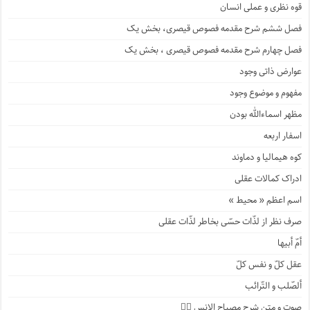
قوه نظری و عملی انسان
فصل ششم شرح مقدمه فصوص قیصری، بخش یک
فصل چهارم شرح مقدمه فصوص قیصری ، بخش یک
عوارض ذاتی وجود
مفهوم و موضوع وجود
مظهر اسماءالله بودن
اسفار اربعه
کوه هیمالیا و دماوند
ادراک کمالات عقلی
اسم اعظم « محیط »
صرف نظر از لذّات حسّی بخاطر لذّات عقلی
أمّ أبیها
عقل کلّ و نفس کلّ
ألصّلب و التّرائب
صوت و متن شرح مصباح الانس ۹️⃣