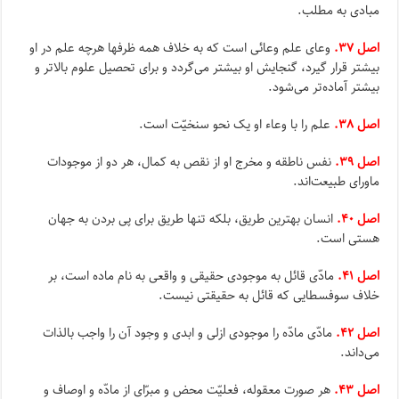
مبادى به مطلب.
اصل ۳۷.
وعاى علم وعائى است که به خلاف همه ظرفها هرچه علم در او
بیشتر قرار گیرد، گنجایش او بیشتر مى‌گردد و براى تحصیل علوم بالاتر و
بیشتر آماده‌تر مى‌شود.
اصل ۳۸.
علم را با وعاء او یک نحو سنخیّت است.
اصل ۳۹.
نفس ناطقه و مخرج او از نقص به کمال، هر دو از موجودات
ماوراى طبیعت‌اند.
اصل ۴۰.
انسان بهترین طریق، بلکه تنها طریق براى پى بردن به جهان
هستى است.
اصل ۴۱.
مادّى قائل به موجودى حقیقى و واقعى به نام ماده است، بر
خلاف سوفسطایى که قائل به حقیقتى نیست.
اصل ۴۲.
مادّى مادّه را موجودى ازلى و ابدى و وجود آن را واجب بالذات
مى‌داند.
اصل ۴۳.
هر صورت معقوله، فعلیّت محض و مبرّاى از مادّه و اوصاف و