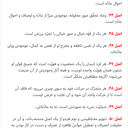
احوال مادّه است.
اصل ۴۴.
وعاء تحقّق صور معقوله، موجودى مبرّا از مادّه و اوصاف و احوال
مادّه است.
اصل ۴۵.
هر یک از قوّه خیال و صور خیالى را تجرّد برزخى است.
اصل ۴۶.
هر یک از نفس ناطقه و مخرج او از نقص به کمال، موجودى وراى
مادّه‌اند.
اصل ۴۷.
هر فرد انسان را یک شخصیت و هویّت است که جمیع قواى او
شئون همان هویّت واحده اوست، و همه آثار وجودیش از آن منبعث
مى‌شود؛ اگرچه‌ مظاهرش متکثّر است.
اصل ۴۸.
هر متحرّک در حرکت خود به سوى چیزى مى‌رود که فاقد آن
است تا از حرکت واجد آن شود و آن غایت و غرض اوست.
اصل ۴۹.
شیئیّت شى‌ء به صورتش است، نه به مادّه‌اش.
اصل ۵۰.
تنویم مغناطیسى و نوم هردو از یک اصل منشعب‌اند، و آن در
حقیقت انصراف و تعطیل حواسّ ظاهره از تصرّف و دست در کار بودن به