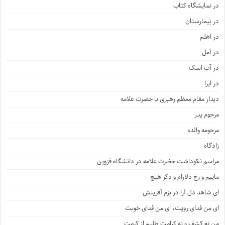
در نمایشگاه کتاب
در بیمارستان
در اهلم
در آمل
در آب اسک
در ایرا
دیدار مقام معظم رهبری با حضرت علامه
مرحوم پدر
مرحومه والده
زادگاه
مراسم نکوداشت حضرت علامه در دانشگاه قزوین
ماییم و رخ دلارام و دگر هیچ
ای شاهد دل آرا در بزم آفرینش
ای من فدای رویت، ای من فدای خویت
من نه کشف و نه کرامت طلبم از کرمت