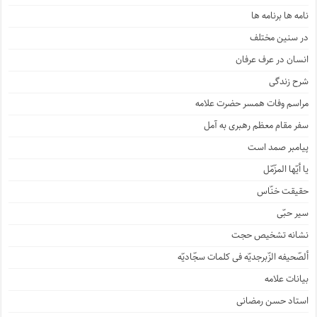
نامه ها برنامه ها
در سنین مختلف
انسان در عرف عرفان
شرح زندگی
مراسم وفات همسر حضرت علامه
سفر مقام معظم رهبری به آمل
پیامبر صمد است
یا أیّها المزّمّل
حقیقت خنّاس
سیر حبّی
نشانه تشخیص حجت
ألصّحیفه الزّبرجدیّه فی کلمات سجّادیّه
بیانات علامه
استاد حسن رمضانی