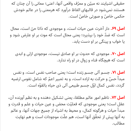
حقیقى اشیایند نه مبیّن و معرّف واقعى آنها، اعنى؛ معانى را آن چنان که
هستند نمى‌شود در قالبهاى الفاظ درآورد که هرمعنى را در عالم خودش
حکمى خاصّ و صورتى خاصّ است.
اصل ۶۹.
دار آخرت عین حیات است، و موجودى که ذاتا حىّ است، محال
است‌ که ضدّ خود را بپذیرد؛ یعنى محال است که موت بر او عارض شود و
یا خواب و پینگى بر او دست یابد.
اصل ۷۰.
موجودى که حدوث بر او صادق نیست، موجودى ازلى و ابدى
است که هیچگاه فناء و زوال در او راه ندارد.
اصل ۷۱.
جسم آلى جسم زنده است؛ یعنى صاحب نفس است، و نفس
مبدأ حسّ و حرکت به اراده است، و به تعبیر اعمّ که شامل نفوس ارضیه
گردد، نفس کمال اوّل جسم طبیعى آلى ذى حیاه بالقوّه است.
اصل ۷۲.
ناظم امور عالم مطلقا، یعنى تشکیل دهنده و به نظم آورنده آن،
عقل است؛ یعنى موجودى که فعلیّت محض و عین حیات و علم و قدرت و
مبدأ حیات و هرگونه کمال، و محیط به اشیاء از جمیع جهات آنها، و عالم
به آنها پیش از تحقّق آنها است، هم علّت موجودات است و هم نهایت
مطالب.