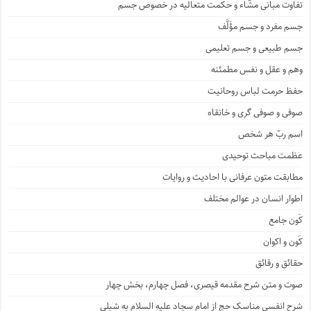
تفاوت مبانی مشّاء و حکمت متعالیه در خصوص جسم
جسم مفرد و جسم مؤَلَّف
جسم طبیعی و جسم تعلیمی
وهم و عقل و نفس مطمئنه
حفظ حرمت لباس روحانیت
صوفی و صوفی گری و خانقاه
اسم ربّ هر شخص
عظمت مباحث توحیدی
مطابقت متون عرفانی با احادیث و روایات
اطوار انسان در عوالم مختلف
کَون جامع
کَون و اکوان
حقائق و رقائق
صوت و متن شرح مقدمه قیصری، فصل چهارم، بخش چهار
شرح انفسی مناسک حج از امام سجاد علیه السلام به شبلی