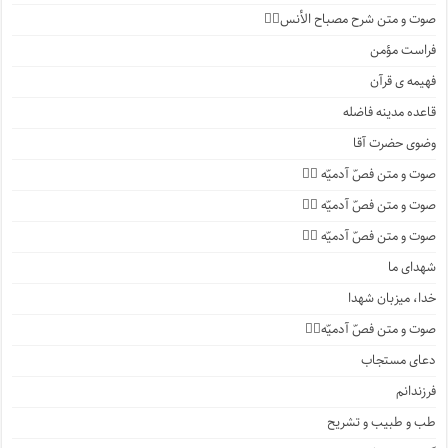
صوت و متن شرح مصباح الأنس۱️⃣
فراست مؤمن
فهیمه ی قرآن
قاعده مدینه فاضله
وضوی حضرت آقا
صوت و متن فصّ آدمیّه ۴️⃣
صوت و متن فصّ آدمیّه ۳️⃣
صوت و متن فصّ آدمیّه ۲️⃣
شهدای ما
خدا، میزبان شهدا
صوت و متن فصّ آدمیّه۱️⃣
دعای مستجاب
فرزندانم
طب و طبیب و تشریح