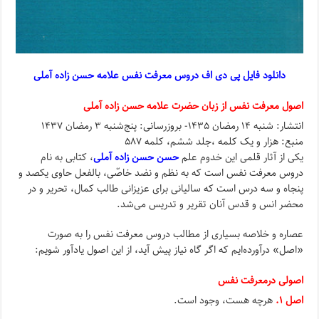
دانلود فایل پی دی اف دروس معرفت نفس علامه حسن زاده آملی
اصول معرفت نفس از زبان حضرت علامه حسن زاده آملی
انتشار: شنبه ۱۴ رمضان ۱۴۳۵- بروزرسانی: پنج‌شنبه ۳ رمضان ۱۴۳۷
منبع: هزار و یک کلمه ،جلد ششم، کلمه ۵۸۷
یکى از آثار قلمى این خدوم علم
حسن حسن‌ زاده آملى
، کتابى به نام
دروس معرفت نفس است که به نظم و نضد خاصّى، بالفعل حاوى یکصد و
پنجاه و سه درس است که سالیانى براى عزیزانى طالب کمال، تحریر و در
محضر انس و قدس آنان تقریر و تدریس مى‌شد.
عصاره و خلاصه بسیارى از مطالب دروس معرفت نفس را به صورت
«اصل» درآورده‌ایم که اگر گاه نیاز پیش آید، از این اصول یادآور شویم:
اصولی درمعرفت نفس
اصل ۱.
هرچه هست، وجود است.