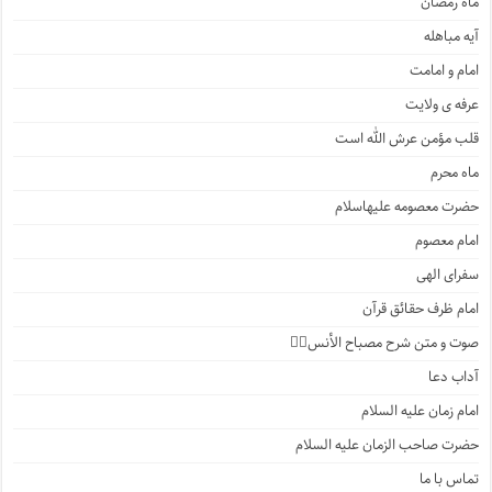
ماه رمضان
آیه مباهله
امام و امامت
عرفه ی ولایت
قلب مؤمن عرش الله است
ماه محرم
حضرت معصومه علیهاسلام
امام معصوم
سفرای الهی
امام ظرف حقائق قرآن
صوت و متن شرح مصباح الأنس۲️⃣
آداب دعا
امام زمان علیه السلام
حضرت صاحب الزمان علیه السلام
تماس با ما