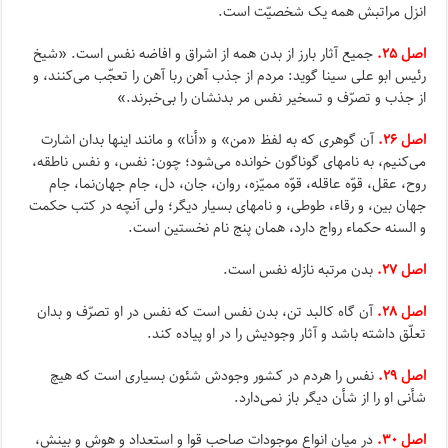
انزل مراتبش همه یک شخصیّت است.
اصل ۲۵.
جمیع آثار بارز از بدن همه از اشراق و افاضه نفس است. «شیخ
رئیس ابو على سینا گوید: مردم از جذب آهن ربا آهن را تعجّب مى‌کنند، و
از جذب و تصرّف و تسخیر نفس مر بدنشان را بى‌خبرند.»
اصل ۲۶.
آن گوهرى که به لفظ «من» و «أنا» و مانند اینها بدان اشارت
مى‌کنیم، به نامهاى گوناگون خوانده مى‌شود؛ چون: نفس، و نفس ناطقه،
روح، عقل، قوّه عاقله، قوّه ممیّزه، روان، جان، دل، جام جهان‌نما، جام
جهان بین، و رقاء، طوطى، و نامهاى بسیار دیگر؛ ولى آنچه در کتب حکمت
و السنه حکماء رواج دارد، همان پنج نام نخستین است.
اصل ۲۷.
بدن مرتبه نازله نفس است.
اصل ۲۸.
آن گاه کالبد تن، بدن نفس است که نفس در او تصرّف و بدان
تعلّق داشته باشد و آثار وجودیش را در او پیاده کند.
اصل ۲۹.
نفس را هردم در کشور وجودش شئون بسیارى است که هیچ
شأنى او را از شأن دیگر باز نمى‌دارد.
اصل ۳۰.
در میان انواع موجودات صاحب قوا و استعداد و هوش و بینش،