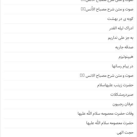
صوت و متن شرح مصباح الأنس۶️⃣
کوبه ی در بهشت
ادراک لیله القدر
به جز علی نداریم
صدقه جاریه
هیپنوتیزم
در پیام رسانها
صوت و متن شرح مصباح الانس ۵️⃣
حضرت زینب علیهاسلام
صبردرمشکلات
عرفان رجبیون
وفات حضرت معصومه سلام الله علیها
حضرت معصومه سلام الله علیها
حجت الهی