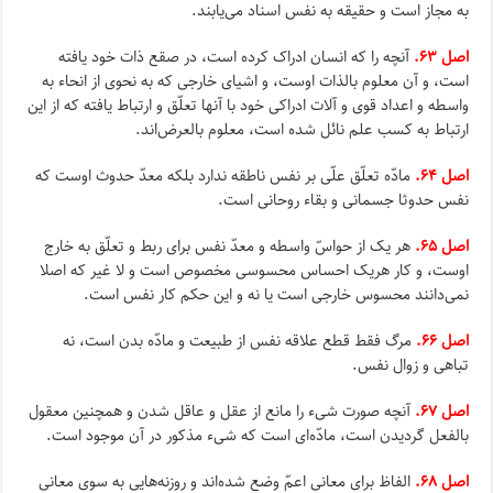
به مجاز است و حقیقه به نفس اسناد مى‌یابند.
اصل ۶۳.
آنچه را که انسان ادراک کرده است، در صقع‌ ذات‌ خود یافته‌
است، و آن معلوم بالذات اوست، و اشیاى خارجى که به نحوى از انحاء به
واسطه و اعداد قوى و آلات ادراکى خود با آنها تعلّق و ارتباط یافته که از این
ارتباط به کسب علم نائل شده است، معلوم بالعرض‌اند.
اصل ۶۴.
مادّه تعلّق علّى بر نفس ناطقه ندارد بلکه معدّ حدوث اوست که
نفس حدوثا جسمانى و بقاء روحانى است.
اصل ۶۵.
هر یک از حواسّ واسطه و معدّ نفس براى ربط و تعلّق به خارج
اوست، و کار هریک احساس محسوسى مخصوص است و لا غیر که اصلا
نمى‌دانند محسوس خارجى است یا نه و این حکم کار نفس است.
اصل ۶۶.
مرگ فقط قطع علاقه نفس از طبیعت و مادّه بدن است، نه
تباهى و زوال نفس.
اصل ۶۷.
آنچه صورت شى‌ء را مانع از عقل و عاقل شدن و همچنین معقول
بالفعل گردیدن است، مادّه‌اى است که شى‌ء مذکور در آن موجود است.
اصل ۶۸.
الفاظ براى معانى اعمّ وضع شده‌اند و روزنه‌هایى به سوى معانى