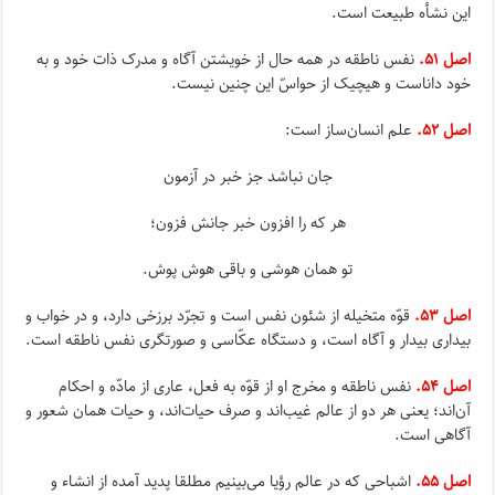
این نشأه طبیعت است.
اصل ۵۱.
نفس ناطقه در همه حال از خویشتن آگاه و مدرک ذات خود و به
خود داناست و هیچیک از حواسّ این چنین نیست.
اصل ۵۲.
علم انسان‌ساز است:
جان نباشد جز خبر در آزمون
هر که را افزون خبر جانش فزون؛
تو همان هوشى و باقى هوش پوش.
اصل ۵۳.
قوّه متخیله از شئون نفس است و تجرّد برزخى دارد، و در خواب و
بیدارى بیدار و آگاه است، و دستگاه عکّاسى و صورتگرى نفس ناطقه است.
اصل ۵۴.
نفس ناطقه و مخرج او از قوّه به فعل، عارى از مادّه و احکام
آن‌اند؛ یعنى هر دو از عالم غیب‌اند و صرف حیات‌اند، و حیات همان شعور و
آگاهى است.
اصل ۵۵.
اشباحى که در عالم رؤیا مى‌بینیم مطلقا پدید آمده از انشاء و