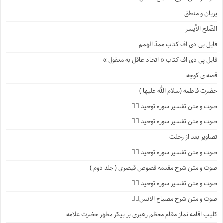
پریان و منطق
الضّلع الأیسر
فایل پی دی اف کتاب ممدّ الهمم
فایل پی دی اف کتاب « اتحاد عاقل به معقول »
قصه ی کوچه
حضرت فاطمه (سلام الله علیها )
صوت و متن تفسیر سوره توحید ۴️⃣
صوت و متن تفسیر سوره توحید ۳️⃣
تصاویر بعد از رحلت
صوت و متن تفسیر سوره توحید ۲️⃣
صوت و متن شرح مقدمه فصوص قیصری ( جلد دوم )
صوت و متن تفسیر سوره توحید ۱️⃣
صوت و متن شرح مصباح الانس۸⃣
کلیپ اقامه نماز مقام معظم رهبری بر پیکر مطهر حضرت علامه