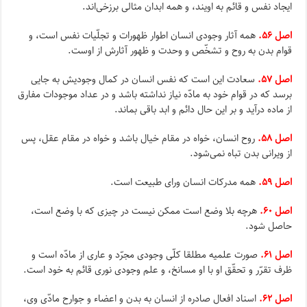
ایجاد نفس و قائم به اویند، و همه ابدان مثالى برزخى‌اند.
اصل ۵۶.
همه آثار وجودى انسان اطوار ظهورات و تجلّیات نفس است، و
قوام بدن به روح و تشخّص و وحدت و ظهور آثارش از اوست.
اصل ۵۷.
سعادت این است که نفس انسان در کمال وجودیش به جایى
برسد که در قوام خود به مادّه نیاز نداشته باشد و در عداد موجودات مفارق
از ماده درآید و بر این حال دائم و ابد باقى بماند.
اصل ۵۸.
روح انسان، خواه در مقام خیال باشد و خواه در مقام عقل، پس
از ویرانى بدن تباه نمى‌شود.
اصل ۵۹.
همه مدرکات انسان وراى طبیعت است.
اصل ۶۰.
هرچه بلا وضع است ممکن نیست در چیزى که با وضع است،
حاصل شود.
اصل ۶۱.
صورت علمیه مطلقا کلّى وجودى مجرّد و عارى از مادّه است و
ظرف تقرّر و تحقّق او با او مسانخ، و علم وجودى نورى قائم به خود است.
اصل ۶۲.
اسناد افعال صادره از انسان به بدن و اعضاء و جوارح مادّى وى،