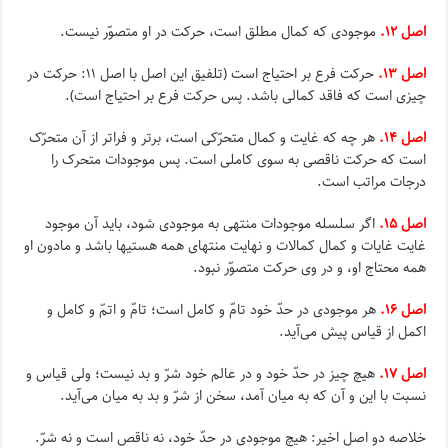
اصل ۱۲.
موجودى که کمال مطلق است، حرکت در او متصوّر نیست.
اصل ۱۳.
حرکت فرع بر احتیاج است (تلفیق این اصل با اصل ۱۱: حرکت در
چیزى است که فاقد کمالى باشد. پس حرکت فرع بر احتیاج است).
اصل ۱۴.
هر چه که غایت و کمال متحرّکى است، برتر و فراتر از آن متحرّک
است که حرکت ناقصى به سوى کاملى است. پس موجودات متحرک را
درجات مراتب است.
اصل ۱۵.
اگر سلسله موجودات منتهى به موجودى شود، باید آن موجود
غایت غایات و کمال کمالات و نهایت منتهاى همه هستیها باشد و مادون او
همه محتاج او، و در وى حرکت متصوّر نبود.
اصل ۱۶.
هر موجودى در حدّ خود تامّ و کامل است؛ تامّ و اتمّ و کامل و
اکمل از قیاس پیش مى‌آید.
اصل ۱۷.
هیچ چیز در حدّ خود و در عالم خود شرّ و بد نیست؛ ولى قیاس و
نسبت با این و آن که به میان آمد، سخن از شرّ و بد به میان مى‌آید.
خلاصه دو اصل اخیر: هیچ موجودى در حدّ خود، نه ناقص است و نه شرّ.