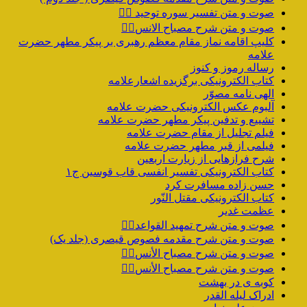
صوت و متن تفسیر سوره توحید ۱️⃣
صوت و متن شرح مصباح الانس۸⃣
کلیپ اقامه نماز مقام معظم رهبری بر پیکر مطهر حضرت
علامه
رساله رموز و کنوز
کتاب الکترونیکی برگزیده اشعارعلامه
الهی نامه مصوّر
آلبوم عکس الکترونیکی حضرت علامه
تشییع و تدفین پیکر مطهر حضرت علامه
فیلم تجلیل از مقام حضرت علامه
فیلمی از قبر مطهر حضرت علامه
شرح فرازهایی از زیارت اربعین
کتاب الکترونیکی تفسیر انفسی قاب قوسین ج۱
حسن زاده مسافرت کرد
کتاب الکترونیکی مقتل النّور
عظمت غدیر
صوت و متن شرح تمهید القواعد۱️⃣
صوت و متن شرح مقدمه فصوص قیصری (جلد یک)
صوت و متن شرح مصباح الأنس۷️⃣
صوت و متن شرح مصباح الأنس۶️⃣
کوبه ی در بهشت
ادراک لیله القدر