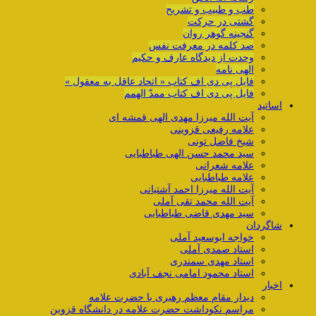
طب و طبیب و تشریح
گشتی در حرکت
گنجینه گوهر روان
صد کلمه در معرفت نفس
وحدت از دیدگاه عارف و حکیم
الهی نامه
فایل پی دی اف کتاب « اتحاد عاقل به معقول »
فایل پی دی اف کتاب ممدّ الهمم
اساتید
آیت الله میرزا مهدی الهی قمشه ای
علامه رفیعی قزوینی
شیخ فاضل تونی
سید محمد حسن الهی طباطبایی
علامه شعرانی
علامه طباطبایی
آیت الله میرزا احمد آشتیانی
آیت الله محمد تقی آملی
سید مهدی قاضی طباطبایی
شاگردان
خواجه ابوسعید آملی
استاد صمدی آملی
استاد مهدی سمندری
استاد محمود امامی نجف آبادی
اخبار
دیدار مقام معظم رهبری با حضرت علامه
مراسم نکوداشت حضرت علامه در دانشگاه قزوین