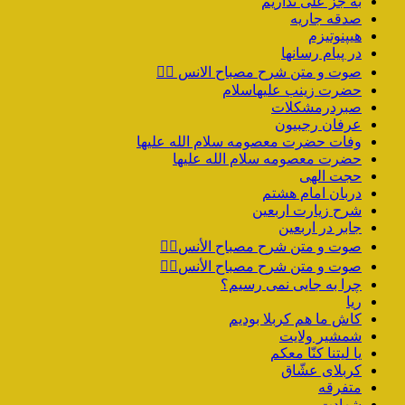
به جز علی نداریم
صدقه جاریه
هیپنوتیزم
در پیام رسانها
صوت و متن شرح مصباح الانس ۵️⃣
حضرت زینب علیهاسلام
صبردرمشکلات
عرفان رجبیون
وفات حضرت معصومه سلام الله علیها
حضرت معصومه سلام الله علیها
حجت الهی
دربان امام هشتم
شرح زیارت اربعین
جابر در اربعین
صوت و متن شرح مصباح الأنس۴️⃣
صوت و متن شرح مصباح الأنس۳️⃣
چرا به جایی نمی رسیم؟
ریا
کاش ما هم کربلا بودیم
شمشیر ولایت
یا لیتنا کنّا معکم
کربلای عشّاق
متفرقه
شهادت