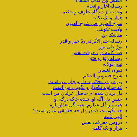
النّفس مِن کتاب الشِّفاء
رساله آغاز و انجام
وحدت از دیدگاه عارف و حکیم
هزار و یک نکته
سرح العیون فی شرح العیون
ولایت تکوینی
مناسک حج
رساله خیر الأثر در ردّ جبر و قدر
نورٌ علی نور
صد کلمه در معرفت نفس
رساله رتق و فتق
نهج الولایه
دیوان اشعار
شرح فصوص الحکم
نور قرآن محمّد به دل و جان من است
که خداوند نگهدار و نگهبان من است
دل بریان شده ام حاصل عرفان من است
حسنِ دل آگه او، شده خاک درگه او
همه یار گل عذارم، همه گل عذار یارم
چه بگویمت که در دل چه حقایقی عیان است؟
الهی نامه
دروس معرفت نفس
هزار و یک کلمه