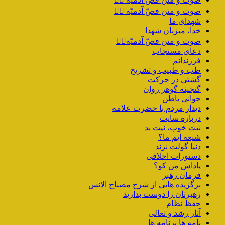
صوت و متن فصّ آدمیّه ۲️⃣
شهدای ما
خدا، میزبان شهدا
صوت و متن فصّ آدمیّه۱️⃣
دعای مستجاب
فرزندانم
طب و طبیب و تشریح
گشتی در حرکت
گنجینه گوهر روان
جوانی باطن
دیدار مردم با حضرت علامه
درباره سایت
نیت خوب، نیت بد
شیعه ایم ما؟
دنیا گولت نزند
دستورات اخلاقی
پاداش من کو؟
فرمان رهبر
برگزیده هایی از شرح مصباح الانس
رهبرتان را دوست بدارید
حفظ نظام
آثار رشد و تعالی
نامه ها برنامه ها