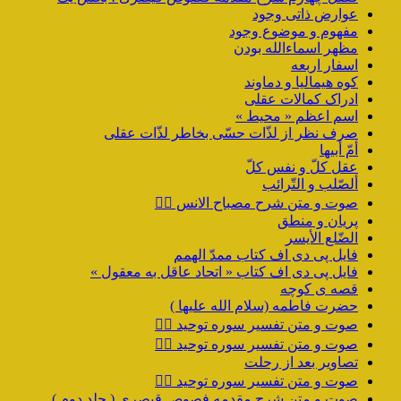
عوارض ذاتی وجود
مفهوم و موضوع وجود
مظهر اسماءالله بودن
اسفار اربعه
کوه هیمالیا و دماوند
ادراک کمالات عقلی
اسم اعظم « محیط »
صرف نظر از لذّات حسّی بخاطر لذّات عقلی
أمّ أبیها
عقل کلّ و نفس کلّ
ألصّلب و التّرائب
صوت و متن شرح مصباح الانس ۹️⃣
پریان و منطق
الضّلع الأیسر
فایل پی دی اف کتاب ممدّ الهمم
فایل پی دی اف کتاب « اتحاد عاقل به معقول »
قصه ی کوچه
حضرت فاطمه (سلام الله علیها )
صوت و متن تفسیر سوره توحید ۴️⃣
صوت و متن تفسیر سوره توحید ۳️⃣
تصاویر بعد از رحلت
صوت و متن تفسیر سوره توحید ۲️⃣
صوت و متن شرح مقدمه فصوص قیصری ( جلد دوم )