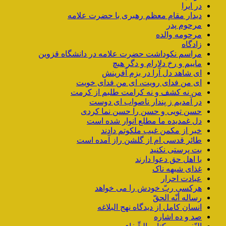
در ایرا
دیدار مقام معظم رهبری با حضرت علامه
مرحوم پدر
مرحومه والده
زادگاه
مراسم نکوداشت حضرت علامه در دانشگاه قزوین
ماییم و رخ دلارام و دگر هیچ
ای شاهد دل آرا در بزم آفرینش
ای من فدای رویت، ای من فدای خویت
من نه کشف و نه کرامت طلبم از کرمت
در آمدیم ز پندار ناصواب ای دوست
حسن تویی و حسن را حسن نما کردی
دل غمدیده ما مطلع انوار شده است
خبر از مکمن غیب ملکوتم دادند
طائر قدسی ام از گلشن راز آمده است
بت پرستی نکنید
با اهل حق دعوا دارند
غذای شبهه ناک
عبادت احرار
هرکسی ربّ خودش را می خواهد
رساله أنّه الحقّ
انسان کامل از دیدگاه نهج البلاغه
صد و ده اشاره