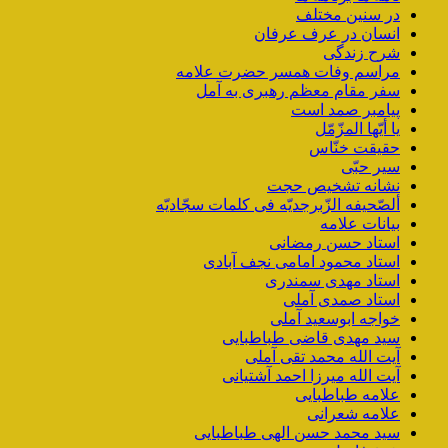
در سنین مختلف
انسان در عرف عرفان
شرح زندگی
مراسم وفات همسر حضرت علامه
سفر مقام معظم رهبری به آمل
پیامبر صمد است
یا أیّها المزّمّل
حقیقت خنّاس
سیر حبّی
نشانه تشخیص حجت
ألصّحیفه الزّبرجدیّه فی کلمات سجّادیّه
بیانات علامه
استاد حسن رمضانی
استاد محمود امامی نجف آبادی
استاد مهدی سمندری
استاد صمدی آملی
خواجه ابوسعید آملی
سید مهدی قاضی طباطبایی
آیت الله محمد تقی آملی
آیت الله میرزا احمد آشتیانی
علامه طباطبایی
علامه شعرانی
سید محمد حسن الهی طباطبایی