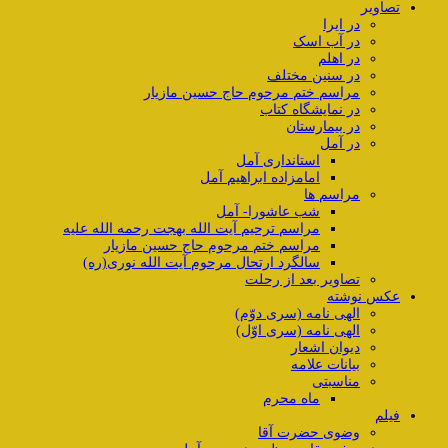
تصاویر
در ایرا
در آب اسک
در اهلم
در سنین مختلف
مراسم ختم مرحوم حاج حسین مازیار
در نمایشگاه کتاب
در بیمارستان
در آمل
استانداری آمل
امامزاده ابراهیم آمل
مراسم ها
شب عاشورا- آمل
مراسم ترحیم آیت الله بهجت رحمه الله علیه
مراسم ختم مرحوم حاج حسین مازیار
سالگرد ارتحال مرحوم آیت الله نوری(ره)
تصاویر بعد از رحلت
عکس نوشته
الهی نامه (سری دوّم)
الهی نامه (سری اوّل)
دیوان اشعار
بیانات علامه
مناسبتی
ماه محرم
فیلم
وضوی حضرت آقا