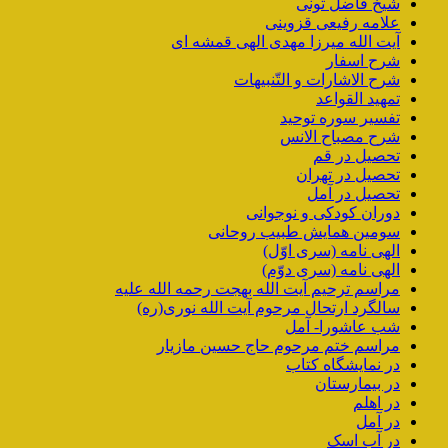
شیخ فاضل تونی
علامه رفیعی قزوینی
آیت الله میرزا مهدی الهی قمشه ای
شرح اسفار
شرح الاشارات و التّنبیهات
تمهید القواعد
تفسیر سوره توحید
شرح مصباح الانس
تحصیل در قم
تحصیل در تهران
تحصیل در آمل
دوران کودکی و نوجوانی
سومین همایش طبیب روحانی
الهی نامه (سری اوّل)
الهی نامه (سری دوّم)
مراسم ترحیم آیت الله بهجت رحمه الله علیه
سالگرد ارتحال مرحوم آیت الله نوری(ره)
شب عاشورا- آمل
مراسم ختم مرحوم حاج حسین مازیار
در نمایشگاه کتاب
در بیمارستان
در اهلم
در آمل
در آب اسک