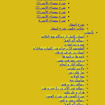
شرح مصباح الأنس۴️⃣
شرح مصباح الانس ۵️⃣
شرح مصباح الأنس۶️⃣
شرح مصباح الأنس۷️⃣
شرح مصباح الانس۸
شرح اسفار
بیانات حِکمی شرح اسفار
تألیفات
انسان کامل از دیدگاه نهج البلاغه
رساله أنّه الحقّ
صد و ده اشاره
ألصّحیفه الزّبرجدیّه فی کلمات سجّادیّه
انسان در عرف عرفان
نامه ها برنامه ها
دروس معرفت نفس
رساله آغاز و انجام
ولایت تکوینی
نورٌ علی نور
نهج الولایه
مناسک حج
رساله رتق و فتق
رساله خیر الأثر در ردّ جبر و قدر
هزار و یک نکته
سرح العیون فی شرح العیون
رساله رموز و کنوز
رساله أنّه الحقّ