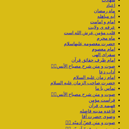
اعیاد
ماه رمضان
آیه مباهله
امام و امامت
عرفه ی ولایت
قلب مؤمن عرش الله است
ماه محرم
حضرت معصومه علیهاسلام
امام معصوم
سفرای الهی
امام ظرف حقائق قرآن
صوت و متن شرح مصباح الأنس۲️⃣
آداب دعا
امام زمان علیه السلام
حضرت صاحب الزمان علیه السلام
تماس با ما
صوت و متن شرح مصباح الأنس۱️⃣
فراست مؤمن
فهیمه ی قرآن
قاعده مدینه فاضله
وضوی حضرت آقا
صوت و متن فصّ آدمیّه ۴️⃣
صوت و متن فصّ آدمیّه ۳️⃣