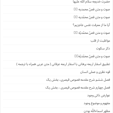
حضرت خدیجه سلام الله علیها
صوت و متن فصّ محمدیه ۴️⃣
صوت و متن فصّ محمّدیه ۳️⃣
آیا ما از معرفت نفس عاجزیم؟
صوت و متن فصّ محمّدیّه ۲️⃣
مواظبت از قلب
ذکر سکوت
صوت و متن فصّ محمّدیّه۱️⃣
تطبیق اسفار اربعه برهانی با اسفار اربعه عرفانی ( متن عربی همراه با ترجمه )
قوه نظری و عملی انسان
فصل ششم شرح مقدمه فصوص قیصری، بخش یک
فصل چهارم شرح مقدمه فصوص قیصری ، بخش یک
عوارض ذاتی وجود
مفهوم و موضوع وجود
مظهر اسماءالله بودن