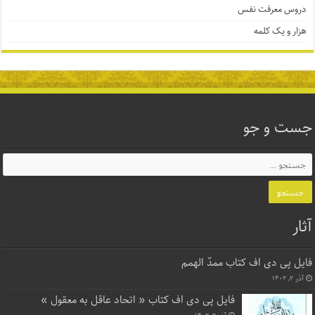
دروس معرفت نفس
هزار و یک کلمه
جست و جو
آثار
فایل پی دی اف کتاب ممدّ الهمم
آذر ۲, ۱۴۰۲
فایل پی دی اف کتاب « اتحاد عاقل به معقول »