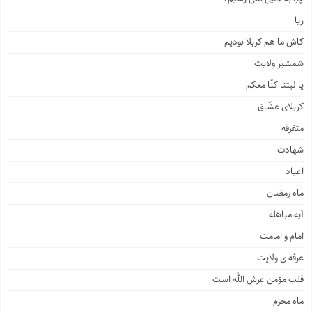
ریا
کاش ما هم کربلا بودیم
شمشیر ولایت
یا لیتنا کنّا معکم
کربلای عشّاق
متفرقه
شهادت
اعیاد
ماه رمضان
آیه مباهله
امام و امامت
عرفه ی ولایت
قلب مؤمن عرش الله است
ماه محرم