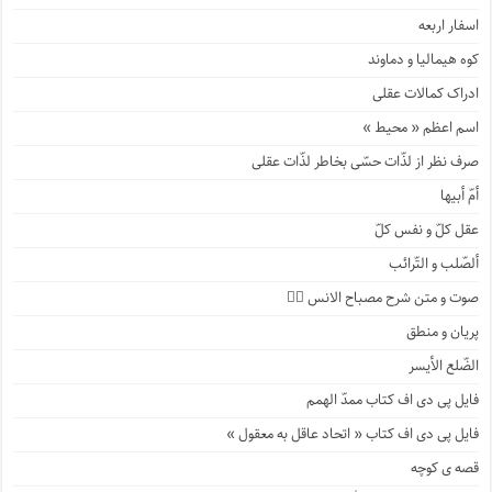
اسفار اربعه
کوه هیمالیا و دماوند
ادراک کمالات عقلی
اسم اعظم « محیط »
صرف نظر از لذّات حسّی بخاطر لذّات عقلی
أمّ أبیها
عقل کلّ و نفس کلّ
ألصّلب و التّرائب
صوت و متن شرح مصباح الانس ۹️⃣
پریان و منطق
الضّلع الأیسر
فایل پی دی اف کتاب ممدّ الهمم
فایل پی دی اف کتاب « اتحاد عاقل به معقول »
قصه ی کوچه