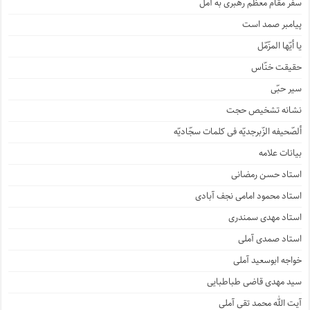
سفر مقام معظم رهبری به آمل
پیامبر صمد است
یا أیّها المزّمّل
حقیقت خنّاس
سیر حبّی
نشانه تشخیص حجت
ألصّحیفه الزّبرجدیّه فی کلمات سجّادیّه
بیانات علامه
استاد حسن رمضانی
استاد محمود امامی نجف آبادی
استاد مهدی سمندری
استاد صمدی آملی
خواجه ابوسعید آملی
سید مهدی قاضی طباطبایی
آیت الله محمد تقی آملی