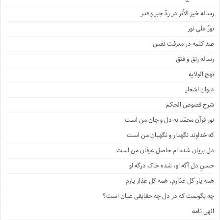
رساله خیر الأثر در ردّ جبر و قدر
نورٌ علی نور
صد کلمه در معرفت نفس
رساله رتق و فتق
نهج الولایه
دیوان اشعار
شرح فصوص الحکم
نور قرآن محمّد به دل و جان من است
که خداوند نگهدار و نگهبان من است
دل بریان شده ام حاصل عرفان من است
حسنِ دل آگه او، شده خاک درگه او
همه یار گل عذارم، همه گل عذار یارم
چه بگویمت که در دل چه حقایقی عیان است؟
الهی نامه