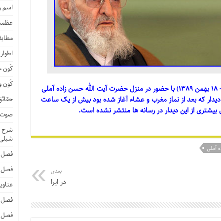
اسم 
عظمت
مطابق
اطوار
کَون 
کَون و
۱۳
)
با حضور در منزل حضرت آیت الله حسن زاده آملی
 دیدار که بعد از نماز مغرب و عشاء آغاز شده بود بیش از یک ساعت
حقائق
ی بیشتری از این دیدار در رسانه ها منتشر نشده است.
صوت و
شرح ا
شبلی
 آملی
فصل 
فصل 
بعدی
در ایرا
عناوی
فصل 
فصل 