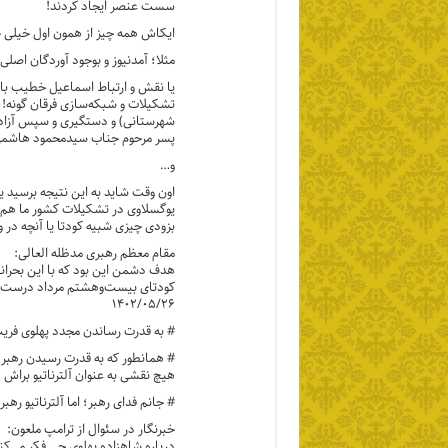
سست عنصر ایجاد کردند!
ایکاش همه چیز از همون اول خیلی 
مثلا؛ آمدنیوز و بوجود آوردگان اصل
یا نقش و ارتباط اسماعیل خطیب با س
تشکیلات و شبکه‌سازی فرقان گونه!
پسر مرحوم جناب سیدمحمود هاشمی ش
و…
اون وقت شاید به این نتیجه برسی
یوگسلاوی در تشکیلات کشور ما هم وج
بزودی چیزی شبیه کودتا یا آنچه در و
مقام معظم رهبری مدظله العالی:
هدف دشمن این بود که با این بحرانه
کودتای بیست‌و‌هشتم مرداد درست کنن
۱۴۰۲/۰۵/۲۶
# به قدرت رساندن مجدد پهلوی فری
# همانطور که به قدرت رسیدن رهبر م
هیچ نقشی به عنوان آلترناتیو براش 
# جانم فدای رهبر؛ اما آلترناتیو ره
خبرنگار در سئوال از ترامپ ملعون:
درباره شاهزاده پهلوی چی فکر می‌کن