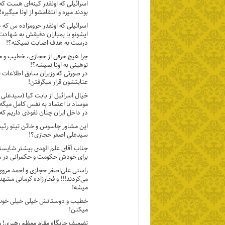
بودند میره و انتقامشو از اونا میگیره!
اسرائیلی که اونقدر حرومزاده س که
ایشونو با بمباران دقیقش به شهاد
درست به هدف اصابت نمیکنه؟!
چرا هیچ حرفی از حجازی، خطیب و مرو
توهینی به اونا نمیشه؟!
در صورتی که وزیران سابق اطلاعات 
عنایتشون قرار میگرفتن!
خیال اسرائیل از بابت کیا (سیدعلی
موساد با اعتماد به نفس کامل میگه
در داخل ایران چنان نفوذی داریم که
این مشاور جاسوس و خائن تیتو رئیس
سیدعلی اصغر حجازی؟!
جناب آقای علم الهدی بیشتر شایسته
برای خودش حکومت و حکمرانی در مش
راستی علی‌اصغر حجازی و احمد مروی
می‌کردند!!! و فخارزاده کرمانی مشه
میشه!
خطیب و دوستانش خیلی خیلی خوب دا
میکنن!
تضعیف جایگاه مقام معظم رهبری! و