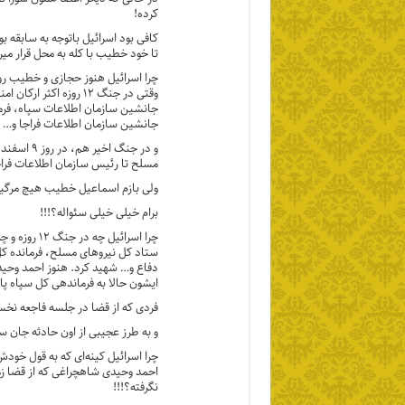
کرده!
کافی بود اسرائیل باتوجه به سابقه 
تا خود خطیب با کله به محل قرار می
چرا اسرائیل هنوز حجازی و خطیب رو 
وقتی در جنگ ۱۲ روزه ا
جانشین سازمان اطلاعات سپاه، فر
جانشین سازمان اطلاعات فراجا و… رو در روز یکشنبه ۲۵ خردادماه به صور
و در جنگ 
مسلح تا رئیس سازمان اطلاعات فراجا
ولی بازم اسماعیل خطیب هیچ مرگ
برام خیلی خیلی سئواله؟!!!
چرا اسرائیل
ستاد کل نیرو‌های مسلح، فرمانده کل
دفاع و… شهید کرد. هنوز احمد وحید
ایشون حالا به فرماندهی کل سپاه پا
فردی که از قضا در جلسه فاجعه نخست وزیری (هشتم شهریور 
و به طرز عجیبی از اون حادثه جان سال
چرا اسرائیل کینه‌ای که به قول خودش؛
احمد وحیدی شاهچراغی که از قضا زم
نگرفته؟!!!