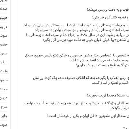
صدقه 
خوب و به دقت بررسی می‌شد!
ی و تغذیه کنندگان خبریش!
هیپنو
یدجواد شهرستانی (داماد و‌ نماینده آیت ا… سیستانی در ایران) در ایجاد
در پیا
 سیدحامد شهرستانی (مدعی دروغین مهدویت و برادرزاده سیدجواد
شهرستانی) و دستگیری و سپس آزادی بی‌قید و شرط اون در سال ۱۳۸۵ و ازدواج دختر سیدحامد شهرستانی با
صوت و
اهرودی! خیلی خیلی خیلی به دقت مورد بررسی قرار بگیره!
حضرت 
صبرد
د یه شخص یا اشخاصی مثل مشاور جاسوس و خائن تیتو رئیس جمهور سابق
ود داره! و تمامی نشانه‌ها حاکی از اینه؛
عرفان
نزوئلا به وقوع پیوست در پیش داریم!
وفات 
ا رمق انقلاب را بگیرند، بعد که انقلاب ضعیف شد، یک کودتایی مثل
حضرت 
د و قضیّه را تمام کنند.
حجت 
ب است! مجددا فریب نخورید!
دربان
خالفان ونزوئلا فریب بود! و بعد از ربوده شدن مادرو توسط آمریکا، ترامپ
شرح ز
درنظر نگرفت!
بری مدنظر این ملعونین داخل ایران و یکی از خودشان است!
جابر 
صوت و
ید؟