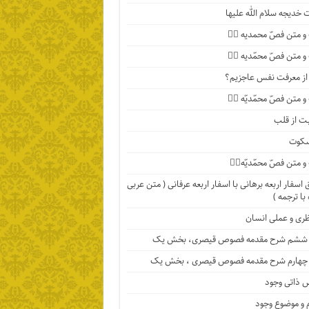
خدیجه سلام الله علیها
 متن فصّ محمدیه ۴️⃣
 متن فصّ محمّدیه ۳️⃣
ا از معرفت نفس عاجزیم؟
متن فصّ محمّدیّه ۲️⃣
ت از قلب
سکوت
متن فصّ محمّدیّه۱️⃣
اسفار اربعه برهانی با اسفار اربعه عرفانی ( متن عربی
با ترجمه )
ظری و عملی انسان
ششم شرح مقدمه فصوص قیصری، بخش یک
چهارم شرح مقدمه فصوص قیصری ، بخش یک
 ذاتی وجود
 و موضوع وجود