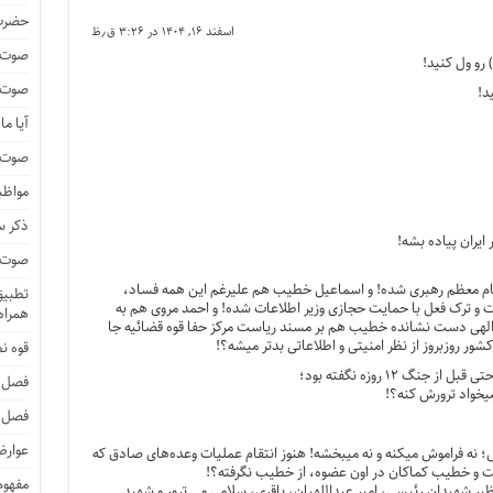
حضرت 
اسفند ۱۶, ۱۴۰۴ در ۳:۲۶ ق٫ظ
صوت و
) رو ول کنید!
صوت و
د!
آیا م
صوت و 
مواظب
ذکر 
 ایران پیاده بشه!
صوت و 
قام معظم رهبری شده! و اسماعیل خطیب هم علیرغم این همه فساد،
تطبیق 
 و ترک فعل با حمایت حجازی وزیر اطلاعات شده! و احمد مروی هم به
همراه 
الهی دست نشانده خطیب هم بر مسند ریاست مرکز حفا قوه قضائیه جا
ور روزبروز از نظر امنیتی و اطلاعاتی بدتر میشه؟!
قوه ن
نگ ۱۲ روزه نگفته بود؛
فصل 
خواد ترورش کنه؟!
فصل 
عوارض
ش؛ نه فراموش میکنه و نه میبخشه! هنوز انتقام عملیات وعده‌های صادق که
 و خطیب کماکان در اون عضوه، از خطیب نگرفته؟!
مفهوم
یر شهیدان رئیسی، امیر عبداللهیان، باقری، سلامی ‌و… ترور و شهید