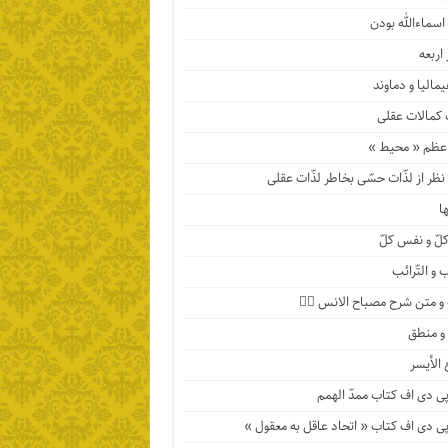
اسماءالله بودن
اربعه
مالیا و دماوند
 کمالات عقلی
عظم « محیط »
ظر از لذّات حسّی بخاطر لذّات عقلی
ها
لّ و نفس کلّ
 و التّرائب
 متن شرح مصباح الانس ۹️⃣
 و منطق
 الأیسر
پی دی اف کتاب ممدّ الهمم
پی دی اف کتاب « اتحاد عاقل به معقول »