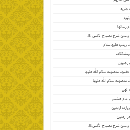
جاریه
تیزم
م رسانها
 متن شرح مصباح الانس ۵️⃣
زینب علیهاسلام
رمشکلات
 رجبیون
حضرت معصومه سلام الله علیها
معصومه سلام الله علیها
الهی
 امام هشتم
یارت اربعین
در اربعین
 متن شرح مصباح الأنس۴️⃣