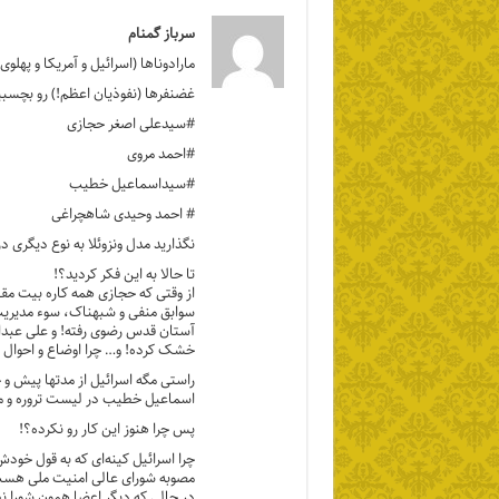
سرباز گمنام
مارادوناها (اسرائیل و آمریکا و پهلوی
غضنفرها (نفوذیان اعظم!) رو بچسبی
#سیدعلی اصغر حجازی
#احمد مروی
#سیداسماعیل خطیب
# احمد وحیدی شاهچراغی
نگذارید مدل ونزوئلا به نوع دیگری در
تا حالا به این فکر کردید؟!
از وقتی که حجازی همه کاره بیت م
سوابق منفی و شبهناک، سوء مدیریت
آستان قدس رضوی رفته! و علی عبد
خشک کرده! و… چرا اوضاع و احوال کش
راستی مگه اسرائیل از مدتها پیش و حتی قبل از ج
اسماعیل خطیب در لیست تروره و می
پس چرا هنوز این کار رو نکرده؟!
چرا اسرائیل کینه‌ای که به قول خود
مصوبه شورای عالی امنیت ملی هست
در حالی که دیگر اعضا همون شورا نظ