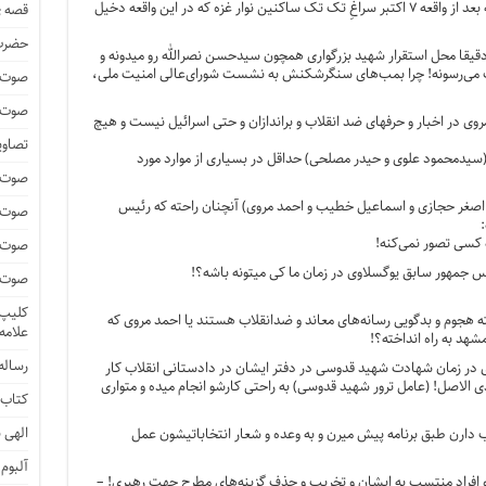
اسرائیلی که اونقدر کینه‌ای هست که بعد از واقعه ۷ اکتبر سراغِ تک تک ساکنین نوار غزه که در این واقعه دخیل
قصه ی
حضرت 
 دقیقا محل استقرار شهید بزرگواری همچون سیدحسن نصرالله رو میدونه و
ت می‌رسونه! چرا بمب‌های سنگرشکنش به نشست شورای‌عالی امنیت ملی،
صوت و
صوت و
ی در اخبار و حرفهای ضد انقلاب و براندازان و حتی اسرائیل نیست و هیچ
تصاوی
(سیدمحمود علوی و حیدر مصلحی) حداقل در بسیاری از موارد مورد
صوت و
 اصغر حجازی و اسماعیل خطیب و احمد مروی) آنچنان راحته که رئیس
صوت و
:
 کسی تصور نمی‌کنه!
صوت و
 جمهور سابق یوگسلاوی در زمان ما کی میتونه باشه؟!
صوت و
کلیپ 
 هجوم و بدگویی رسانه‌های معاند و ضدانقلاب هستند یا احمد مروی که
علامه
هد به راه انداخته؟!
رساله 
 در زمان شهادت شهید قدوسی در دفتر ایشان در دادستانی انقلاب کار
دی الاصل! (عامل ترور شهید قدوسی) به راحتی کارشو انجام میده و متواری
کتاب 
الهی ن
رن طبق برنامه پیش میرن و به وعده و شعار انتخاباتیشون عمل
آلبوم
 افراد منتسب به ایشان و تخریب و حذف گزینه‌های مطرح جهت رهبری! –