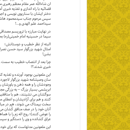
ان شاءالله عمر مقام معظم رهبری م
قضائیه با راه اندازی و تغذیه خبری
دختر ایشان با سناریوی نویسی و ا
سپس مرحوم جناب سیدمحمود هاشمی 
سیداحمد علم الهدی و…!
در نهایت مبارزه با تروریسم مصداق
سیما در حسینیه امام خمینی(ره) بع
البته از نظر خطیب و دوستانش؛
امثال شهید بزرگوار سید حسن نصرا
بشن!
چرا بعد از انتصاب خطیب به سمت ری
خبری شدند؟!
این ملعونین بوجود آورنده و تغذیه ک
سان وصیتنامه شهید بزرگوار لاجورد
وجودشان را و همه ذهن و باورشان را
ابریشمی بسیار بزرگ – به بزرگی مجم
سوگشان می نشینند، هم با منافقین 
کنند و هم برای آزادیشان و اعطای م
سخت بیمناک می شوند، هم در مبارز
آنان خود را در صف منافق کُشان می 
را عوض کنند)؛ روح اله زم را با هم
عراق کشانده و وی را دستگیر و سپس
این ملعونین مدتهاست که برای خودش