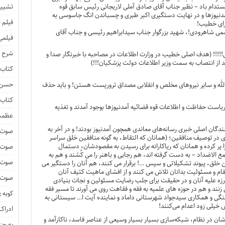
ستدام باد – نظیر جناب آقای صادق آملی لاریجانی رئیس سابق قوه
تشییع
 آمدنیوزها و در نهایت دستگیری اکبر طبری و چسباندن انگ جاسوسی به
فیلم 
جرای خطیب!
شاهرودی!، شهید بزرگوار جناب سیدابراهیم رئیسی و جناب آقای
فیلمی
شرح ف
ی!!!!! (هدف اصلی خطیب در وزارت اطلاعات در مصاحبه با خبرنگار صدا و
د از انتصاب به سمت وزیر اطلاعات دولت پزشکیان!!!)
کتاب 
حسن ز
لله و سایر نیروهای مخلص و انقلابی مصداق تروریست هستن! و باید حذف
کتاب 
است حفاظت و اطلاعات قوه قضائیه آمدنیوزها بوجود آمدند و تغذیه
عظمت
نندگان اصلی خبری رسانه‌های معاندی همچون آمدنیوز بودند! و در آخر به
صوت و
ی در توصیف منافقین؛ (همانان که التقاط، به گونه منافقین خلق سراسر
 پر کرده و همانان که ریاکارانه برای رسیدن به مقصودشان، دستمال
صوت 
ع الاضداد – به دست گرفته اند، هم رجایی و باهنر را می کُشند و هم به
صوت و
خلق، پیوند تشکیلاتی و سپس …! برقرار می کنند، هم آنان را دستگیر می
قام و مسئولیت بدانان تلاش می کنند و از افشای ماهیت کثیف آنان
صوت و
ه علیه آنان و در حقیقت برای جلب رضایت مسئولین و نجات بنیادی
زنند و هم در حوزه های علمیه به فقه و فقاهت روی می آورند تا مسیر فقه
کوبه 
اهنگی و همکاری سیدجواد شهرستانی داماد و‌ نماینده آیت ا… سیستانی به
 خیلی زود اعدام می‌کنند!
ادراک 
ان در نظام، شبکه‌سازی بسیار بسیار وسیعی از عناصر فاسد، ناکارآمد و
به جز