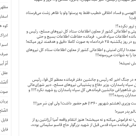
مظهر 
بوالهوسی و فساد اخلاقی خطیب فقط یه پرستو! ولو با ظاهر زشت می‌فرستاد
اسفار 
رفت!
کوه هی
ترور نکرده؟!
کثر ارکان امنیتی و اطلاعاتی کشور از معاون اطلاعات ستاد کل نیرو‌های مسلح، رئیس و
ادراک
مانده اطلاعات سپاه قدس، فرمانده حفاظت اطلاعات بسیج و حتی
ت کاملا دقیق و هدفمند ترور میکنه!
اسم ا
اخیر هم، در روز ۹ اسفند مجددا ارکان امنیتی و اطلاعاتی کشور از معاون اطلاعات ستاد کل نیروهای
صرف ن
 را به شهادت می‌رسونه!!!
یش نمیشه!
أمّ أبی
عقل ک
 چه در جنگ ۱۲ روزه و چه در جنگ اخیر که رئیس و جانشین دفتر فرمانده معظم کل قوا، رئیس
ألصّلب
 سپاه پاسداران، وزیر دفاع و پشتیبانی نیروهای مسلح، دبیر شورای‌عالی
ی شاهچراغی جانشین فرماندهی کل سپاه پاسداران رو شهید نکرد؟!!! و
صوت و
سداران رسیده‌؟!!!
پریان
۱۳۶۰) هم حضور داشت! ولی اون سَرِ میز!!!
الضّلع
م بِدر میبره!
 نه فراموش میکنه و نه میبخشه! هنوز انتقام واقعه آمیا آرژانتین رو از
فایل 
انی فرمانده سپاه قدس قبل از شهید بزرگوار حاج قاسم سلیمانی بوده،
فایل 