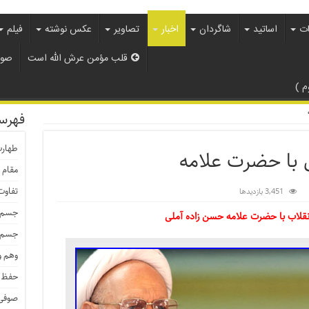
ات
اساتید
شاگردان
اخبار
تصاویر
عکس نوشته
فیلم
قلب مؤمن عرش الله است
صوت
 )
فهرس
طهار
 با حضرت علامه
مقام 
تفاوت
3,451 بازدیدها
جسم م
انقلاب با حضرت علامه حسن زاده آملی
جسم ط
وهم و
حفظ 
صوفی 