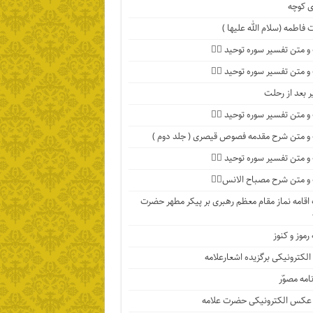
 کوچه
فاطمه (سلام الله علیها )
 متن تفسیر سوره توحید ۴️⃣
 متن تفسیر سوره توحید ۳️⃣
ر بعد از رحلت
 متن تفسیر سوره توحید ۲️⃣
 متن شرح مقدمه فصوص قیصری ( جلد دوم )
 متن تفسیر سوره توحید ۱️⃣
 متن شرح مصباح الانس۸⃣
اقامه نماز مقام معظم رهبری بر پیکر مطهر حضرت
رموز و کنوز
الکترونیکی برگزیده اشعارعلامه
امه مصوّر
 عکس الکترونیکی حضرت علامه