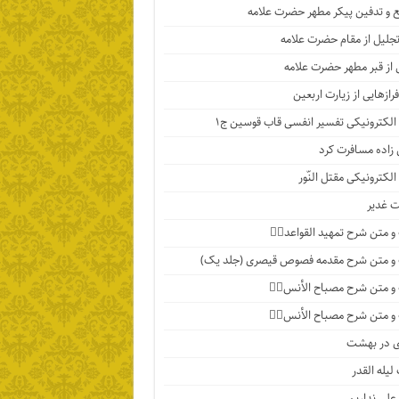
 و تدفین پیکر مطهر حضرت علامه
تجلیل از مقام حضرت علامه
 از قبر مطهر حضرت علامه
رازهایی از زیارت اربعین
الکترونیکی تفسیر انفسی قاب قوسین ج۱
اده مسافرت کرد
الکترونیکی مقتل النّور
 غدیر
 متن شرح تمهید القواعد۱️⃣
و متن شرح مقدمه فصوص قیصری (جلد یک)
 متن شرح مصباح الأنس۷️⃣
 متن شرح مصباح الأنس۶️⃣
ی در بهشت
لیله القدر
 علی نداریم