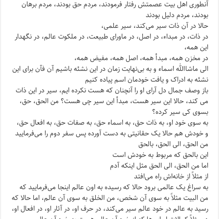
آنطوری اهل بیت عصمتش رفتار فرمودند، مردم حق بودند، مردم برهان
بودند، مردم دلیل بودند
حالا در آن ذات سیر می‌کند، سیر علمی،
در ذات، در مبداء، در اصل، در ماورای طبیعت، در ملکوت عالم، در نگهدار
این همه،
در مخزن همه، مبدأ همه، اصل همه، مفیض همه،
الی ماشاالله اسماء و به بی‌نهایت زمان در این نشئه باشیم آن فآن برای این
نشئه به ادراک و یافت خودمان اسم پیاده کنیم
باز وصف جمال دل آرای او را آنچنان که هست نکرده ایم، سیر در این ذات
می کند، حالا این سیر هست، مبدأ این سیر چی هست؟ من الحق، حق،
بسوی کی سیر کرده؟
به سوی خود او، به ذات حق، به اسماء حق، به صفات حق، به افعال حق،
و خودش هم حالا یک حقانیتی به دست آورده پس سفر دوم را می‌فرمایید
من الحق، الی الحق، بالحق
این بالحق که مربوط به خودش است
اما من الحق، الی الحق مثل اینکه آدم
از مثلاً از خانه‌اش راه می‌افتد
به سراغ یک عالمی برود حالا که رسیده به اون عالم اینجا می‌فرمایید که
من البیت مثلاً به سوی آن شخص، من الخلق به سوی آن عالم، اما حالا که
رسید به عالم در خود عالم سیر می‌کند، در حرف او، در آثار او، در افعال او،