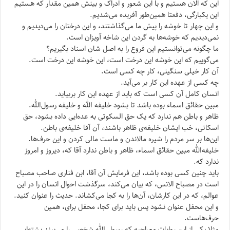
این که الان هستیم و با این شعور و ادراک و بینش همین مقدار که هستیم
این یکبارگی، دفعتا همین‌طور آفریده می‌شدیم.
و این چهار تا خوشه را پیش ما می‌گذاشتند، و این درختان را می‌دیدیم و
نمی‌دیدیم که خوشه‌ها به گردن این شاخه آویزان است.
ما چگونه می‌توانستیم این فروع را به اصل شان اسناد بگیریم؟
می‌گوییم که این خوشه این درخت است، این خوشه این درخت است.
آن کار خیلی سنگینی، کار چه کسی است.
چه کسی از عهده این کار بر می‌آید.
انسان کامل آن کسی است که باید از عهده این کار بربیاید.
مبین حقائق اسماء بوده باشد تا بشود خلیفه الله و خلیفه رسول‌الله.
ظاهر و باطن هم ندارد که یک حق السکوتی به عده‌ایی داده بشود، حق
اسکاتی، خب ایشان خلیفه‌ی ظاهر باشند، آن آقا خلیفه‌ی باطن.
این‌ها بر سر مردم را شیره مالاندن و ماست مالی کردن و این حرف‌ها.
خلیفه‌الله مبین حقائق اسماء، ظاهر و باطن ندارد آقا که، دیروز و امروز
ندارد که.
باید چنین کسی بوده باشد، این فرمایش آن آقا، ابن فناری صاحب مصباح
است در مصباح الانس، که بیان می‌کند، سرگذشت احوال انسان را در این
عوالم، که در این کارشان، آن‌ها را به کجا می‌کشاند. حدیث را عنوان کنید.
و این محفل عنوان نشود پس باید برای کجا، محفل برای، همین
حرف‌هاست.
مثلا یکی از این روایات معراجیه که رسول الله شخصی را می‌بیند پشته‌ایی