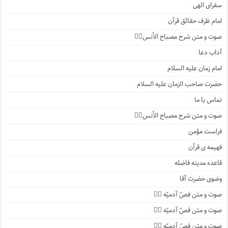
سفرای الهی
امام ظرف حقائق قرآن
صوت و متن شرح مصباح الأنس۲️⃣
آداب دعا
امام زمان علیه السلام
حضرت صاحب الزمان علیه السلام
تماس با ما
صوت و متن شرح مصباح الأنس۱️⃣
فراست مؤمن
فهیمه ی قرآن
قاعده مدینه فاضله
وضوی حضرت آقا
صوت و متن فصّ آدمیّه ۴️⃣
صوت و متن فصّ آدمیّه ۳️⃣
صوت و متن فصّ آدمیّه ۲️⃣