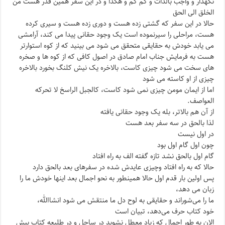
نگهدار و واجب بالذات و کم کم و هکذا و در این سفر همین قدر هست من
الخلق الی الحق
حالا در این سفر که گشتی زده هست و دوری زده هست و سیری کرده
هست، مراحلی را سیرنموده است یک وجود حقانی پیدا می کند، آرامشی
می یابد خودش به حقایقی متحقق می شود می بینید که از کوه استوارتر
هست به فرمایش جناب امام صادق در اصول کافی که از کوه ها و صخره
های سخت می شود چیزی کاست، بالاخره یک نیش کلنگ بخورد بالاخره
چیزی از او کاسته می شود
اما از ایمان مومن چیزی نمی شود کاست، کالجبل الراسخ لا تحرکه
العواصف.
از آن هم بالاتر، بله یک وجود حقانی یافته
لذا بالحق در سه سفر بعد هست
در اول نیست
چون اول گام اول بود
گام اول بالحق نشد تازه گفته الف به راه افتاد
حالا که به راه افتاد و‌چیزی عایدش شده در سفرهای بعد بالحق دارد
پس اولین بار قدم اول حالا همینطور به نحو اجمال بعد اینها خودش ما را
زبان می دهد،
ما را می‌شوراند و حقایقی به لوح دل ما منتقش می شود انشاالله،
خود کتاب حرف می‌دهد، تبیان است
الان به طور اجمال که زیاد معطل نشوید در ساحل و در طلیعه کتاب پیش