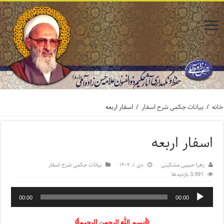
خانه
/
بیانات حِکمی شرح اسفار
/
اسفار اربعه
اسفار اربعه
زهرا حبیبی مشکینی
دی ۱, ۱۴۰۲
بیانات حِکمی شرح اسفار
3,991 بازدیدها
00:00
00:00
﴿بسم الله الرحمن الرحیم﴾