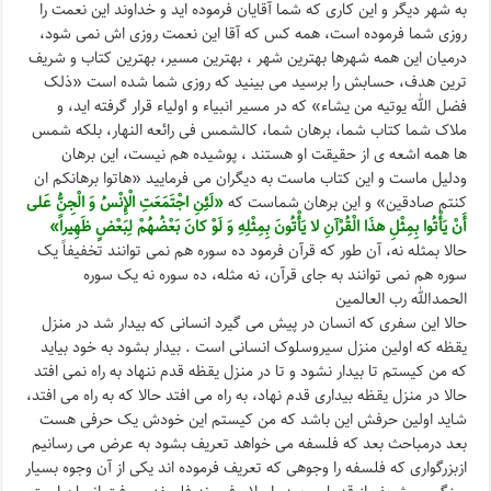
به شهر دیگر و این کاری که شما آقایان فرموده اید و خداوند این نعمت را
روزی شما فرموده است، همه کس که آقا این نعمت روزی اش نمی شود،
درمیان این همه شهرها بهترین شهر ، بهترین مسیر، بهترین کتاب و شریف
ترین هدف، حسابش را برسید می بینید که روزی شما شده است «ذلک
فضل الله یوتیه من یشاء» که در مسیر انبیاء و اولیاء قرار گرفته اید، و
ملاک شما کتاب شما، برهان شما، کالشمس فی رائعه النهار، بلکه شمس
ها همه اشعه ی از حقیقت او هستند ، پوشیده هم نیست، این برهان
ودلیل ماست و این کتاب ماست به دیگران می فرمایید «هاتوا برهانکم ان
کنتم صادقین» و این برهان شماست که
«لَئِنِ اجْتَمَعَتِ الْإِنْسُ وَ الْجِنُّ عَلى‌
أَنْ یَأْتُوا بِمِثْلِ هذَا الْقُرْآنِ لا یَأْتُونَ بِمِثْلِهِ وَ لَوْ کانَ بَعْضُهُمْ لِبَعْضٍ ظَهِیراً»
حالا بمثله نه، آن طور که قرآن فرمود ده سوره هم نمی توانند تخفیفاً یک
سوره هم نمی توانند به جای قرآن، نه مثله، ده سوره نه یک سوره
الحمدالله رب العالمین
حالا این سفری که انسان در پیش می گیرد انسانی که بیدار شد در منزل
یقظه که اولین منزل سیروسلوک انسانی است . بیدار بشود به خود بیاید
که من کیستم تا بیدار نشود و تا در منزل یقظه قدم ننهاد به راه نمی افتد
حالا در منزل یقظه بیداری قدم نهاد، به راه می افتد حالا که به راه می افتد،
شاید اولین حرفش این باشد که من کیستم این خودش یک حرفی هست
بعد درمباحث بعد که فلسفه می خواهد تعریف بشود به عرض می رسانیم
ازبزرگواری که فلسفه را وجوهی که تعریف فرموده اند یکی از آن وجوه بسیار