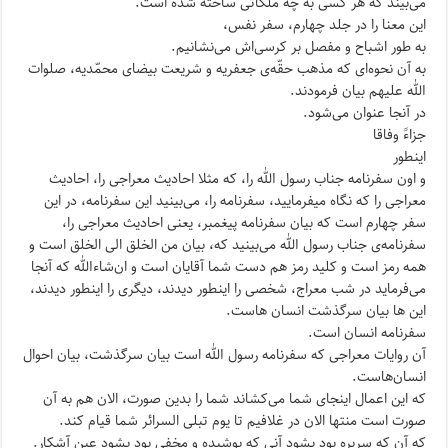
می‌بیند که هر کسی به چه ملکاتی ساخته شده است.
این معنا را در جلد چهارم، سفر نفس،
به طور اشباح و مفصل بر کرسی‌اش می‌نشانیم.
به آن نحوه‌ای که مذهب حقّه‌ی جعفریه و شریعت بیضای محمّدیه، صلوات
الله علیهم بیان فرمودند.
در آنجا عنوان می‌شود.
جزاءً وفاقا
اینطور
و اون سفرنامه جناب رسول الله را، که مثلا احادیث معراجی را، احادیث
معراجی را که نگاه میفرمایید، سفرنامه را، می‌بینید این سفرنامه، در این
سفر چهارم است که بیان سفرنامه پیغمبر، یعنی احادیث معراجی را،
سفرنامه‌ی جناب رسول الله می‌بینید که، بیان من الخلق الی الخلق است و
همه رمز است و کلید رمز هم دست شما آقایان است و ان‌شاء‌الله که آنجا
می‌فرماید در شب معراج، شخصی را اینطور دیدند، دیگری را اینطور دیدند،
این ها بیان سرگذشت انسان هاست.
سفرنامه انسان است.
آن روایات معراجی که سفرنامه رسول الله است بیان سرگذشت، بیان احوال
انسان‌هاست.
که این اعمال اینجای شما می‌کشاند شما را بدین صورت، الان هم به آن
صورت است منتها الان در غلافیم تا یوم تبلی السرائر شما قیام کند.
که آن که سریره بود بشود آنی که پوشیده و مخفی بود بشود عین آشکار.