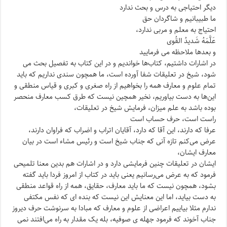
دیگر احتیاجی به درس و بحث ندارد
ما طبیبانیم و شاگردان حق
احتیاج به معلم و مربی ندارد،
عَلَّمَهُ شَدیدُ القُوی
و بعدها ملاحظه می فرمایید
در اشارات داشتیم، کتاب‌ها خواندیم و در این کتاب به تفصیل بحث می
شود، شیخ در تعلیقات شفا آورده است، ما همچون سندی نداریم که باید
تمام علوم و معارف همه را بخواهیم از راه صغری و کبری و قیاس منطقی و
این‌ها به دست بیاوریم، نخیر همچین نیست که طرق کسب معارف منحصر
بوده باشد به علم میزان، فرمایش شیخ در تعلیقات،
راست است، حرف حساب است
عرفا که دارند، این آقا که دارد، آقایان اتراب و اضراب که فراوان دارند،
عرض می‌کنم تازه آنی که جناب شیخ است و رئیس مشاء است در بیان
معارف ایشان،
ایشان در تعلیقات چنین فرمایشی دارد و در اشارات هم بدین معنا تلمیحی
فرمود که به عرض می‌رسانیم یعنی باید در کتاب از امروز فردا باید گفته
بشود، همچون نیست که ما باید معارف، حقایق، همه از راه قواعد منطقی
به دست بیاید، اما این معنایش این نیست که بنده ای که نفس مکتفی
ندارم مثلا بیاییم اعراضی از علوم و معارف که مبادا به سرنوشت حرف دیروز
جناب آخوند که فرمود جهله ی صوفیه، بله یک مقدار به راه می‌افتند نمی