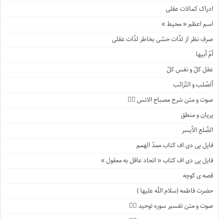
ادراک کمالات عقلی
اسم اعظم « محیط »
صرف نظر از لذّات حسّی بخاطر لذّات عقلی
أمّ أبیها
عقل کلّ و نفس کلّ
ألصّلب و التّرائب
صوت و متن شرح مصباح الانس ۹️⃣
پریان و منطق
الضّلع الأیسر
فایل پی دی اف کتاب ممدّ الهمم
فایل پی دی اف کتاب « اتحاد عاقل به معقول »
قصه ی کوچه
حضرت فاطمه (سلام الله علیها )
صوت و متن تفسیر سوره توحید ۴️⃣