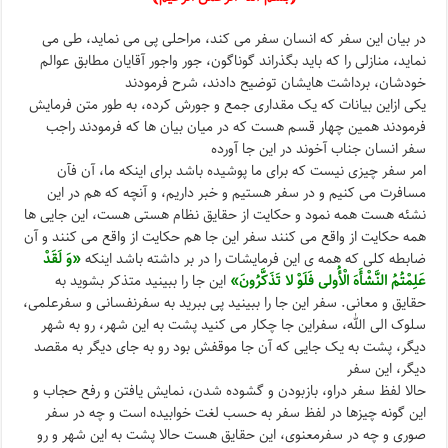
در بیان این سفر که انسان سفر می کند، مراحلی پی می نماید، طی می
نماید، منازلی را که باید بگذراند گوناگون، جور واجور آقایان مطابق عوالم
خودشان، برداشت هایشان توضیح دادند، شرح فرمودند
یکی ازاین بیانات که یک مقداری جمع و جورش کرده، به طور متن فرمایش
فرمودند همین چهار قسم هست که در میان بیان ها که فرمودند راجب
سفر انسان جناب آخوند در این جا آورده
امر سفر چیزی نیست که برای ما پوشیده باشد برای اینکه ما، آن فآن
مسافرت می کنیم و در سفر هستیم و خبر داریم، و آنچه که هم در این
نشئه هست همه نمود و حکایت از حقایق نظام هستی هست، این جایی ها
همه حکایت از واقع می کنند سفر این جا هم حکایت از واقع می کنند و آن
ضابطه کلی که همه ی این فرمایشات را در بر داشته باشد اینکه
«وَ لَقَدْ
عَلِمْتُمُ النَّشْأَهَ الْأُولى‌ فَلَوْ لا تَذَکَّرُونَ»
این جا را ببینید متذکر بشوید به
حقایق و معانی. سفر این جا را ببینید پی ببرید به سفرنفسانی و سفرعلمی،
سلوک الی الله، سفراین جا چکار می کنید پشت به این شهر، رو به شهر
دیگر، پشت به یک جایی که آن جا موقفش بود رو به جای دیگر به مقصد
دیگر، این سفر
حالا لفظ سفر دراو، بازبودن و گشوده شدن، نمایش یافتن و رفع حجاب و
این گونه چیزها در لفظ سفر به حسب لغت خوابیده است و چه در سفر
صوری و چه در سفرمعنوی، این حقایق هست حالا پشت به این شهر و رو