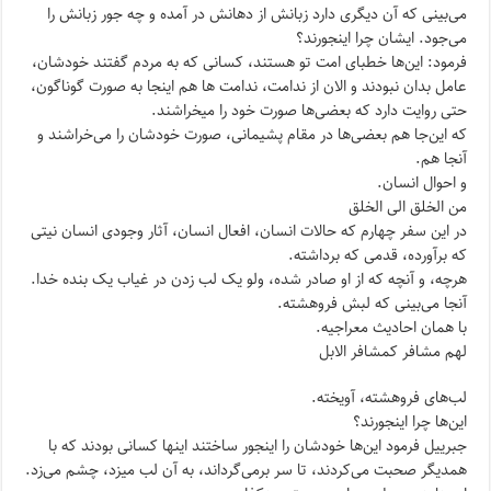
می‌بینی که آن دیگری دارد زبانش از دهانش در آمده و چه جور زبانش را
می‌جود. ایشان چرا اینجورند؟
فرمود: این‌ها خطبای امت تو هستند، کسانی که به مردم گفتند خودشان،
عامل بدان نبودند و الان از ندامت، ندامت ها هم اینجا به صورت گوناگون،
حتی روایت دارد که بعضی‌ها صورت خود را میخراشند.
که این‌جا هم بعضی‌ها در مقام پشیمانی، صورت خودشان را می‌خراشند و
آنجا هم.
و احوال انسان.
من الخلق الی الخلق
در این سفر چهارم که حالات انسان، افعال انسان، آثار وجودی انسان نیتی
که برآورده، قدمی که برداشته.
هرچه، و آنچه که از او صادر شده، ولو یک لب زدن در غیاب یک بنده خدا.
آنجا می‌بینی که لبش فروهشته.
با همان احادیث معراجیه.
لهم مشافر کمشافر الابل
لب‌های فروهشته، آویخته.
این‌ها چرا اینجورند؟
جبرییل فرمود این‌ها خود‌شان را اینجور ساختند اینها کسانی بودند که با
همدیگر صحبت می‌کردند، تا سر برمی‌گرداند، به آن لب میزد، چشم می‌زد.