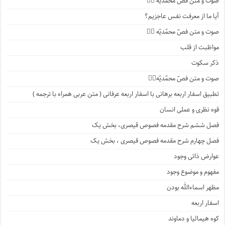
صوت و متن فصّ محمّدیه ۳️⃣
آیا ما از معرفت نفس عاجزیم؟
صوت و متن فصّ محمّدیّه ۲️⃣
مواظبت از قلب
ذکر سکوت
صوت و متن فصّ محمّدیّه۱️⃣
تطبیق اسفار اربعه برهانی با اسفار اربعه عرفانی ( متن عربی همراه با ترجمه )
قوه نظری و عملی انسان
فصل ششم شرح مقدمه فصوص قیصری، بخش یک
فصل چهارم شرح مقدمه فصوص قیصری ، بخش یک
عوارض ذاتی وجود
مفهوم و موضوع وجود
مظهر اسماءالله بودن
اسفار اربعه
کوه هیمالیا و دماوند