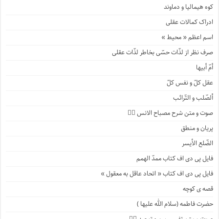
کوه هیمالیا و دماوند
ادراک کمالات عقلی
اسم اعظم « محیط »
صرف نظر از لذّات حسّی بخاطر لذّات عقلی
أمّ أبیها
عقل کلّ و نفس کلّ
ألصّلب و التّرائب
صوت و متن شرح مصباح الانس ۹️⃣
پریان و منطق
الضّلع الأیسر
فایل پی دی اف کتاب ممدّ الهمم
فایل پی دی اف کتاب « اتحاد عاقل به معقول »
قصه ی کوچه
حضرت فاطمه (سلام الله علیها )