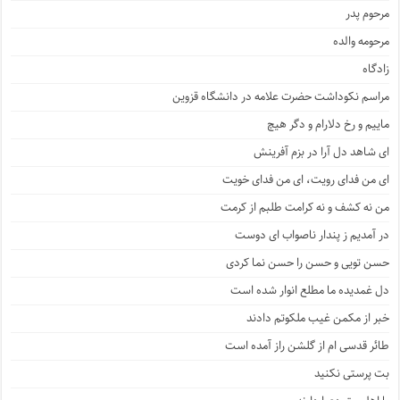
مرحوم پدر
مرحومه والده
زادگاه
مراسم نکوداشت حضرت علامه در دانشگاه قزوین
ماییم و رخ دلارام و دگر هیچ
ای شاهد دل آرا در بزم آفرینش
ای من فدای رویت، ای من فدای خویت
من نه کشف و نه کرامت طلبم از کرمت
در آمدیم ز پندار ناصواب ای دوست
حسن تویی و حسن را حسن نما کردی
دل غمدیده ما مطلع انوار شده است
خبر از مکمن غیب ملکوتم دادند
طائر قدسی ام از گلشن راز آمده است
بت پرستی نکنید