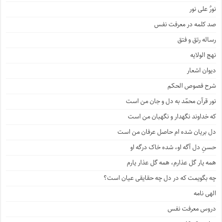
نورٌ علی نور
صد کلمه در معرفت نفس
رساله رتق و فتق
نهج الولایه
دیوان اشعار
شرح فصوص الحکم
نور قرآن محمّد به دل و جان من است
که خداوند نگهدار و نگهبان من است
دل بریان شده ام حاصل عرفان من است
حسنِ دل آگه او، شده خاک درگه او
همه یار گل عذارم، همه گل عذار یارم
چه بگویمت که در دل چه حقایقی عیان است؟
الهی نامه
دروس معرفت نفس