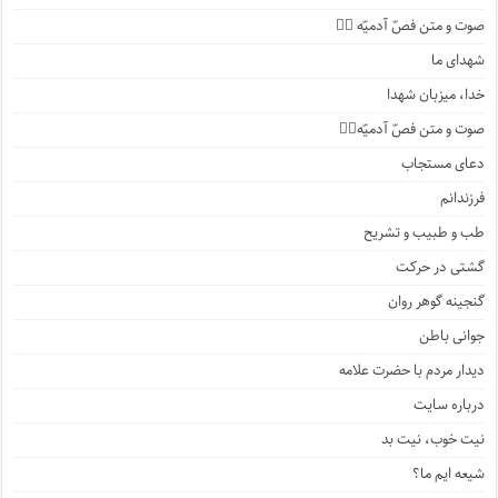
صوت و متن فصّ آدمیّه ۲️⃣
شهدای ما
خدا، میزبان شهدا
صوت و متن فصّ آدمیّه۱️⃣
دعای مستجاب
فرزندانم
طب و طبیب و تشریح
گشتی در حرکت
گنجینه گوهر روان
جوانی باطن
دیدار مردم با حضرت علامه
درباره سایت
نیت خوب، نیت بد
شیعه ایم ما؟