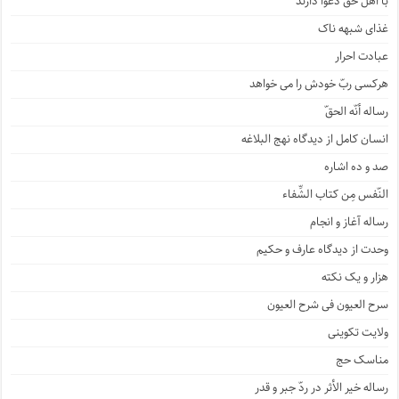
با اهل حق دعوا دارند
غذای شبهه ناک
عبادت احرار
هرکسی ربّ خودش را می خواهد
رساله أنّه الحقّ
انسان کامل از دیدگاه نهج البلاغه
صد و ده اشاره
النّفس مِن کتاب الشِّفاء
رساله آغاز و انجام
وحدت از دیدگاه عارف و حکیم
هزار و یک نکته
سرح العیون فی شرح العیون
ولایت تکوینی
مناسک حج
رساله خیر الأثر در ردّ جبر و قدر