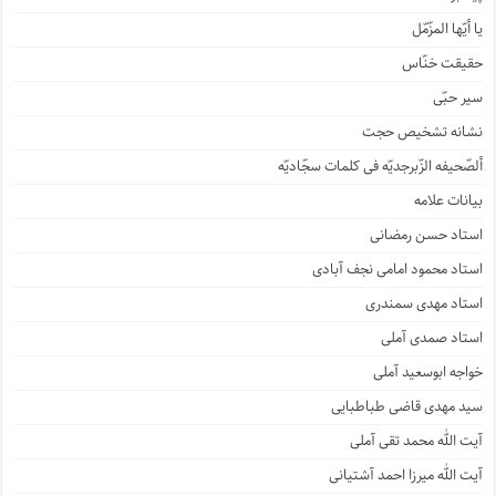
یا أیّها المزّمّل
حقیقت خنّاس
سیر حبّی
نشانه تشخیص حجت
ألصّحیفه الزّبرجدیّه فی کلمات سجّادیّه
بیانات علامه
استاد حسن رمضانی
استاد محمود امامی نجف آبادی
استاد مهدی سمندری
استاد صمدی آملی
خواجه ابوسعید آملی
سید مهدی قاضی طباطبایی
آیت الله محمد تقی آملی
آیت الله میرزا احمد آشتیانی