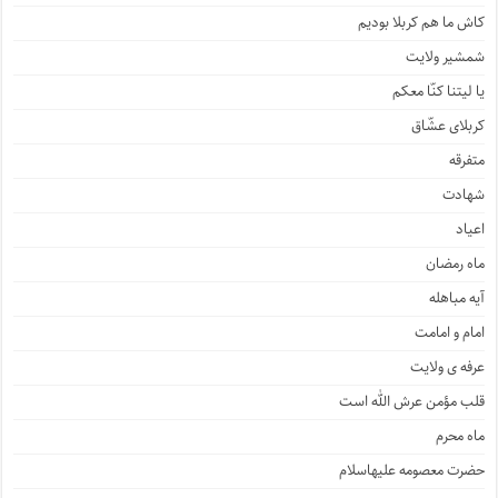
کاش ما هم کربلا بودیم
شمشیر ولایت
یا لیتنا کنّا معکم
کربلای عشّاق
متفرقه
شهادت
اعیاد
ماه رمضان
آیه مباهله
امام و امامت
عرفه ی ولایت
قلب مؤمن عرش الله است
ماه محرم
حضرت معصومه علیهاسلام