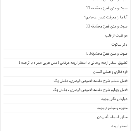
صوت و متن فصّ محمّدیه ۳️⃣
آیا ما از معرفت نفس عاجزیم؟
صوت و متن فصّ محمّدیّه ۲️⃣
مواظبت از قلب
ذکر سکوت
صوت و متن فصّ محمّدیّه۱️⃣
تطبیق اسفار اربعه برهانی با اسفار اربعه عرفانی ( متن عربی همراه با ترجمه )
قوه نظری و عملی انسان
فصل ششم شرح مقدمه فصوص قیصری، بخش یک
فصل چهارم شرح مقدمه فصوص قیصری ، بخش یک
عوارض ذاتی وجود
مفهوم و موضوع وجود
مظهر اسماءالله بودن
اسفار اربعه