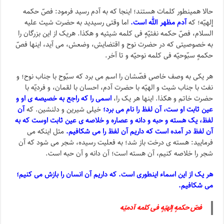
حالا همینطور کلمات هستند؛ اینجا که به آدم رسید فرمود: فصّ حکمه
إلهیّه؛ که
آدم مظهر الله است.
اما وقتی رسیدید به حضرت شیث علیه
السلام، فصّ حکمه نفثیّهٍ فی کلمه شیثیه و هکذا. هریک از این بزرگان را
به خصوصیتی که در حضرت نوح و اقتضایش، وضعش، می آید، اینها فصّ
حکمهٍ سبّوحیّه فی کلمه نوحیّه و تا آخر.
هر یکی به وصف خاصی فصّشان را اسم می برد که سبّوح با جناب نوح؛ و
نفث با جناب شیث و الهیّه با حضرت آدم، احسان با لقمان، و فردیّه با
حضرت خاتم و هکذا. اینها هر یک را،
اسمی را که راجع به خصیصه ی او و
عین ثابت او ست، آن لفظ را نام می برد؛
خیلی شیرین و دلنشین. که
آن
لفظ، یک هسته و حبه و دانه و عصاره و خلاصه ی عین ثابت اوست که به
آن لفظ در آمده است که داریم آن لفظ را می شکافیم.
مثل اینکه می
فرمایید: هسته ی درخت باز شد؛ به فعلیت رسیده، شجر می شود که آن
شجر را خلاصه کنیم، آن هسته است؛ آن دانه و آن حبه است.
هر یک از این اسماء اینطوری است. که داریم آن انسان را بازش می کنیم؛
می شکافیم.
فصّ حکمهٍ إلهیّهٍ فی کلمه آدمیّه