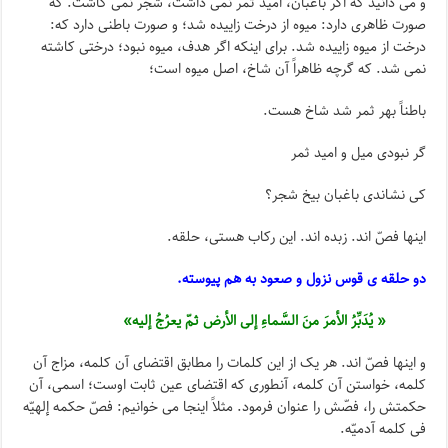
و می دانید که اگر باغبان، امید ثمر نمی داشت، شجر نمی کاشت. که
صورت ظاهری دارد: میوه از درخت زاییده شد؛ و صورت باطنی دارد که:
درخت از میوه زاییده شد. برای اینکه اگر هدف، میوه نبود؛ درختی کاشته
نمی شد. که گرچه ظاهراً آن شاخ، اصل میوه است؛
باطناً بهر ثمر شد شاخ هست.
گر نبودی میل و امید ثمر
کی نشاندی باغبان بیخ شجر؟
اینها فصّ اند. زبده اند. این رکاب هستی، حلقه.
دو حلقه ی قوس نزول و صعود به هم پیوسته.
« یُدَبِّرُ الأمرَ منَ السَّماءِ إلی الأرض ثمّ یعرُجُ إلیه»
و اینها فصّ اند. هر یک از این کلمات را مطابق اقتضای آن کلمه، مزاج آن
کلمه، خواستن آن کلمه، آنطوری که اقتضای عین ثابت اوست؛ اسمی، آن
حکمتش را، فصّش را عنوان فرمود. مثلاً اینجا می خوانیم: فصّ حکمه إلهیّه
فی کلمه آدمیّه.