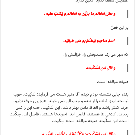
عطایش سقف ندارد. نگین ندارد.
و فصّ الخاتم ما یزیِّن به الخاتم و یُکتَبُ علیه ،
بر این فصّ
اسمُ صاحِبِهِ لِیَختُمَ بِهِ علىَ خزائِنِه.
که مهر می زند صندوقش را، خزائنش را.
و قال ابن السِّکّیت،
صیغه مبالغه است.
بنده جایی نشسته بودم دیدم آقا منبر هست می فرماید: سُکِیت. خوب
نیست. اینها لغات را از بنده و جنابعالی نمی خرند. هرجوری حرف بزنیم.
حرف کمتر باشد و الفاظ دادن بهتر باشد. إبن سُکَیت. خب این را نمی
پذیرند. کلاهی ها هستند، فاضل اند. آخوندها هستند، فاضل اند. سِکّیت
است. ابن سکّیت. صیغه مبالغه است: سِکّیت.
و قال ابن السِّکّیت،: «کُلُّ مُلتَقَى عَظْمَین فصٌّ.»