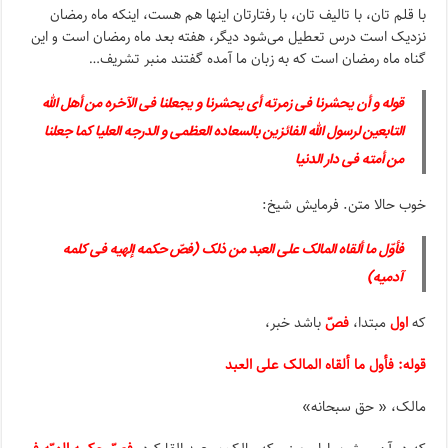
با قلم تان، با تالیف تان، با رفتارتان اینها هم هست، اینکه ماه رمضان
نزدیک است درس تعطیل می‌شود دیگر، هفته بعد ماه رمضان است و این
گناه ماه رمضان است که به زبان ما آمده گفتند منبر تشریف…
قوله و أن یحشرنا فی زمرته أی یحشرنا و یجعلنا فی الآخره من أهل الله
التابعین لرسول الله الفائزین بالسعاده العظمی و الدرجه العلیا کما جعلنا
من أمته فی دار الدنیا
خوب حالا متن. فرمایش شیخ:
فأوّل ما ألقاه المالک علی العبد من ذلک (فصّ حکمه إلهیه فی کلمه
آدمیه)
که
اول
مبتدا،
فصّ
باشد خبر،
قوله: فأول ما ألقاه المالک على العبد
مالک، « حق سبحانه»