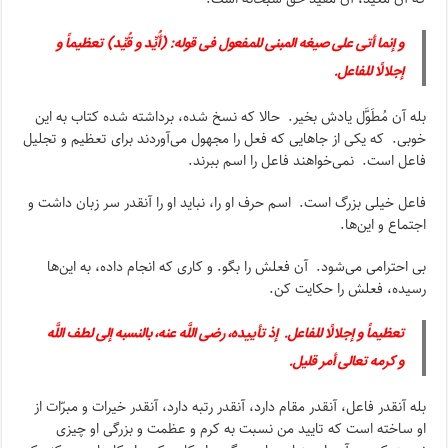
و إنما أتى على صیغه المبنى للمفعول فی قوله: (أُیِّد و قُیِّد)
تعظیماً و
إجلالًا للفاعل
.
بله آن مُطَوَّل یادش بخیر. حالا که نسخ شده، برداشته شده کتاب به این
خوبی. که یکی از جاهایی که فعل را مجهول می‌آوردند برای تعظیم و تجلیل
فاعل است. نمی‌خواهند فاعل را اسم ببرند.
فاعل خیلی بزرگ است. اسم حرف او را، نباید او را آنقدر سر زبان داشت و
اجتماع و این‌ها.
بی احترامی می‌شود. آن فعلش را بگو. و کاری که انجام داده، به این‌ها
رسیده، فعلش را حکایت کن.
تعظیماً و إجلالًا للفاعل
.
إذ تأییده، رضى اللَّه عنه، بالنسبه إلى لطف اللَّه
و کرمه تعالى أمر قلیل
.
بله آنقدر فاعل، آنقدر مقام دارد، آنقدر رتبه دارد، آنقدر خیرات و مبرّات از
او ساخته است که تایید من نسبت به کرم و عظمت و بزرگی او چیزی