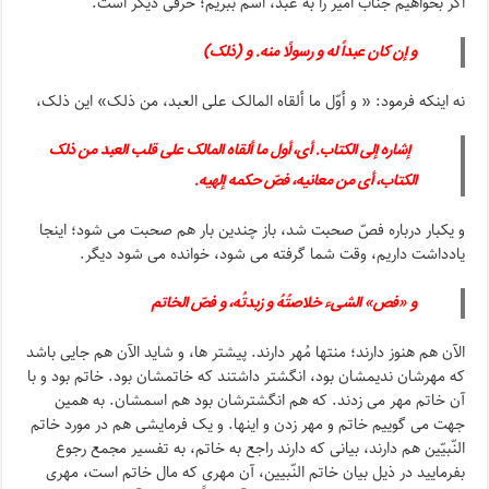
اگر بخواهیم جناب امیر را به عبد، اسم ببریم؛ حرفی دیگر است.
و إن کان عبداً له و رسولًا منه. و (ذلک)
نه اینکه فرمود: « و أوّل ما ألقاه المالک علی العبد، من ذلک» این ذلک،
إشاره إلى الکتاب. أی، أول ما ألقاه المالک على قلب العبد من ذلک
الکتاب، أی من معانیه، فصّ حکمه إلهیه.
و یکبار درباره فصّ صحبت شد، باز چندین بار هم صحبت می شود؛ اینجا
یادداشت داریم، وقت شما گرفته می شود، خوانده می شود دیگر.
و «فص» الشی‏ء خلاصتُهُ و زبدتُه، و فصّ الخاتم
الآن هم هنوز دارند؛ منتها مُهر دارند. پیشتر ها، و شاید الآن هم جایی باشد
که مهرشان ندیمشان بود، انگشتر داشتند که خاتمشان بود. خاتم بود و با
آن خاتم مهر می زدند. که هم انگشترشان بود هم اسمشان. به همین
جهت می گوییم خاتم و مهر زدن و اینها. و یک فرمایشی هم در مورد خاتم
النّبیّین هم دارند، بیانی که دارند راجع به خاتم، به تفسیر مجمع رجوع
بفرمایید در ذیل بیان خاتم النّبیین، آن مهری که مال خاتم است، مهری