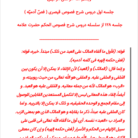
جلسه اول دروس شرح فصوص قیصری ( فصّ آدمیّه )
جلسه ۱۲۸ از سلسله دروس شرح فصوص الحکم حضرت علامه
________________________________
قوله: (فأول ما ألقاه المالک على العبد من ذلک) مبتدأ. خبره، قوله:
(فصّ حکمه إلهیه فی کلمه آدمیه).
و إنما قال: (المالک) و (العبد) لأن الإلقاء لا یمکن إلا أن یکون بین
المُلقى و الملقى‏ علیه. و الملقى هو اللَّه تعالى، من حیث ربوبیته، و
«الرب» هو المالک لأنه من جمله معانیه. و المُلقى علیه هو العبد. و
أیضاً، إلقاء هذه المعانی لیس إلا لتکمیل المستعدین القابلین للوصول
إلى مقام الجمع و الوحده الحقیقیه، و ذلک لا یمکن إلا بالتربیه. و لما
کان الملقى علیه عبداً، ذکر ما یقابله و هو المالک الذی هو بمعنى الرّب.
و المراد ب «العبد» نفسه. أی، أول ما ألقاه اللَّه تعالى فی قلبى على
سبیل الإلهام من الحکم و الأسرار (فصّ حکمه إلهیه) و إن کان معطى