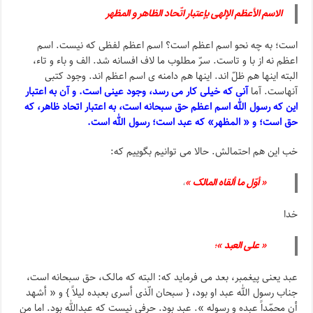
الاسم الأعظم الإلهی بإعتبار اتّحاد الظاهر و المظهر
است؛ به چه نحو اسم اعظم است؟ اسم اعظم لفظی که نیست. اسم
اعظم نه از با و تاست. سرّ مطلوب ما لاف افسانه شد. الف و باء و تاء،
البته اینها هم ظلّ اند. اینها هم دامنه ی اسم اعظم اند. وجود کتبی
آنهاست. آما
آنی که خیلی کار می رسد، وجود عینی است. و آن به اعتبار
این که رسول الله اسم اعظم حق سبحانه است، به اعتبار اتحاد ظاهر، که
حق است؛ و « المظهر» که عبد است؛ رسول الله است.
خب این هم احتمالش. حالا می توانیم بگوییم که:
« أوّل ما ألقاه المالک »
،
خدا
« علی العبد »
؛
عبد یعنی پیغمبر، بعد می فرماید که: البته که مالک، حق سبحانه است،
جناب رسول الله عبد او بود، { سبحان الّذی أسری بعبده لیلاً } و « أشهد
أن محمّداً عبده و رسوله ». عبد بود. حرفی نیست که عبدالله بود. اما منِ