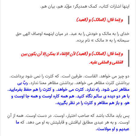
اینها اشارات کتاب، کمک همدیگر؛ مؤیّد هم، بیان هم.
و إنما قال: (المالک) و (العبد)
خدای را به مالک و خودش را به عبد. در میان اینهمه اوصاف الهی حق
سبحانه را به « مالک » نام برده.
و إنما قال: (المالک) و (العبد) لأن الإلقاء لا یمکن إلا أن یکون بین
المُلقی و الملقى‏ علیه.
دو چیز می خواهد. القاست. طرفین است. که کثرت را نمی شود برداشت.
برداشتن کثرت مظاهر می خواهد. برداشتن مظاهر معنا ندارد.
ربّ بی
مظاهر نمی شود. راه ندارد. کثرت می خواهد. و کثرت را هم حفظ بفرمایید.
با هر دو دیده ی سالم نگاه کنید. هم همه کاره اوست و همه جا اوست و
هو. و باز هم مظاهر و کثرت را در نظر بگیرید.
پس باید مالک باشد که صاحب اختیار، اوست. در دست اوست. همه از آنِ
اوست. و به هر عبدی مطابق لیاقتش و قابلیتش به او می دهد. که
ما
عبدیم و او مولاست.