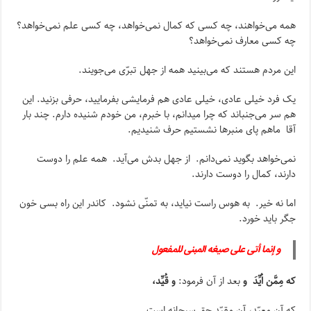
همه می‌خواهند، چه کسی که کمال نمی‌خواهد، چه کسی علم نمی‌خواهد؟
چه کسی معارف نمی‌خواهد؟
این مردم هستند که می‌بینید همه از جهل تبرّی می‌جویند.
یک فرد خیلی عادی، خیلی عادی هم فرمایشی بفرمایید، حرفی بزنید. این
هم سر می‌جنباند که چرا میدانم، با خبرم، من خودم شنیده دارم. چند بار
آقا ماهم پای منبرها نشستیم حرف شنیدیم.
نمی‌خواهد بگوید نمی‌دانم. از جهل بدش می‌آید. همه علم را دوست
دارند، کمال را دوست دارند.
اما نه خیر. به هوس راست نیاید، به تمنّی نشود. کاندر این راه بسی خون
جگر باید خورد.
و إنما أتى على صیغه المبنى للمفعول
که مِمَّن اُیِّدَ و
بعد از آن فرمود:
و قُیِّد،
که آن معیّد، آن مقیّد حق سبحانه است.