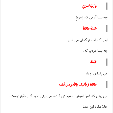
و رُبَّ امرئٍ
چه بسا آدمی که، إمرئٍ
خِلتَهُ مائقاً
او را آدم احمق گمان می کنی.
چه بسا مردی که،
خِلتَهُ
می پنداری او را،
مائِقا وَ یأتیکَ بِالأمرِ مِن فَصِّهِ
می بینی که فصّ امرش، مفصِلش آمده، می بینی نخیر آدم مائق نیست.
حالا مفاد این معنا: