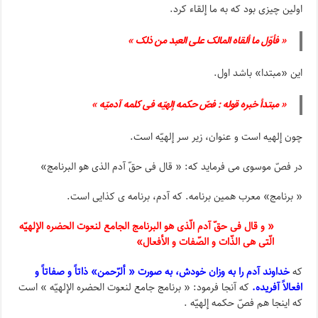
اولین چیزی بود که به ما إلقاء کرد.
« فأوّل ما ألقاه المالک علی العبد من ذلک »
این «مبتدا» باشد اول.
« مبتدأ خبره قوله : فصّ حکمه إلهیّه فی کلمه آدمیّه »
چون إلهیه است و عنوان، زیر سر إلهیّه است.
در فصّ موسوی می فرماید که: « قال فی حقّ آدم الذی هو البرنامج»
« برنامج» معرب همین برنامه. که آدم، برنامه ی کذایی است.
« و قال فی حقّ آدم الّذی هو البرنامج الجامع لنعوت الحضره الإلهیّه
الّتی هی الذّات و الصّفات و الأفعال»
که
خداوند آدم را به وزان خودش، به صورت « ألرّحمن» ذاتاً و صفاتاً و
افعالاً آفریده.
که آنجا فرمود: « برنامج جامع لنعوت الحضره الإلهیّه » است
که اینجا هم فصّ حکمه إلهیّه .