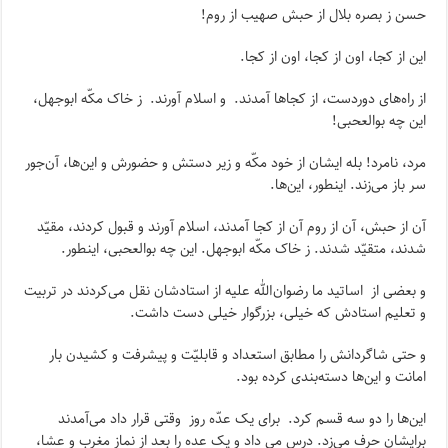
حسن ز بصره بلال از حبش صهیب از روم!
این از کجا، اون از کجا، اون از کجا.
از راه‌های دور‌دست، از کجاها آمدند. و اسلام آورند. ز خاک مکّه ابوجهل،
این چه بوالعحبی!
مرد، نامرد! بله ایشان از خود مکّه و زیر دستش و حضورش و این‌ها، آن‌جور
سر باز می‌زند. اینطور، این‌ها.
آن از حبش، آن از روم آن از کجا آمدند، اسلام آورند و قبول کردند، مقیّد
شدند، متقیّد شدند. ز خاک مکّه ابوجهل. این چه بوالعحبی، اینطور.
و بعضی از اساتید ما رضوان‌الله علیه از استادشان نقل می‌کردند در تربیت
و تعلیم استادش که خیلی، بزرگوار خیلی دست داشت.
و حتی شاگردانش را مطابق استعداد و قابلیّت و پیشرفت و کشیدن بار
امانت و این‌ها دسته‌بندی کرده بود.
این‌ها را دو سه قسم کرد. برای یک عدّه روز وقتی قرار داد می‌آمدند
برایشان حرف می‌زد. درس می داد و یک عده را بعد از نماز مغرب و عشا،