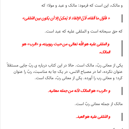
و مالک، این است که فرمود: مالک و عبد و مولا؛ که
« فأوّل ما ألقاه، لَأنَّ الإلقاءَ لا یُمکِنُ إلا أن یکون بین المُلقى»
که حق سبحانه است و الملقى‏ علیه که عبد است.
و الملقى علیه هو اللَّه تعالى، من حیث ربوبیته، و «الرب» هو
المالک،
یکی از معانی ربّ، مالک است. حالا در این کتاب درباره ی ربّ جایی مستقلاً
عنوان نکرده، اما در مصباح الانس، در یک جا به مناسبت، ربّ را عنوان
کرد؛ و معانی رب را آورده. یکی از معانی ربّ، مالک است.
و «الرب» هو المالک لأنه من جمله معانیه.
مالک از جمله معانی ربّ است.
و المُلقى علیه هو العبد.