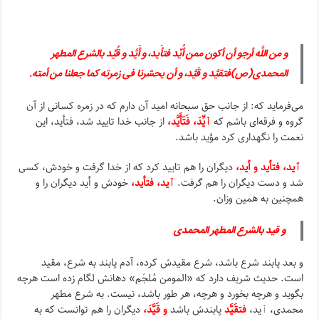
و من اللَّه أرجو أن أکون ممن أُیِّد فتأَید، و أَیَّد و قُیِّد بالشرع المطهر
المحمدی(ص)فتقیَّد و قَیَّد، و أن یحشرنا فی زمرته کما جعلنا من أمته
.
می‌فرماید که: از جانب حق سبحانه امید آن دارم که در زمره کسانی از آن
گروه‌ و فرقه‌ای باشم که
ٱیِّدَ، فَتَأَیَّد،
از جانب خدا تایید شد، فتأید، این
نعمت را نگهداری کرد مؤید باشد.
ٱید، فتأید و أید،
دیگران را هم تایید کرد که از خدا گرفت و خودش، کسی
شد و دست دیگران را هم گرفت.
ٱید، فتأید،
خودش و أید دیگران را و
همچنین به همین وزان.
و قید بالشرع المطهر المحمدی
و بعد پابند شرع باشد، شرع مقیدش کرده، آدم پابند به شرع، مقید
است. حدیث شریف دارد که «المومن مُلجَم» دهانش لگام زده است هرچه
بگوید و هرچه بخورد و هرچه، هر طور باشد، نیست. به شرع مطهر
محمدی، ٱید،
فتقَیَّد
پابندش باشد
و قَیَّدَ،
دیگران را هم توانست که به