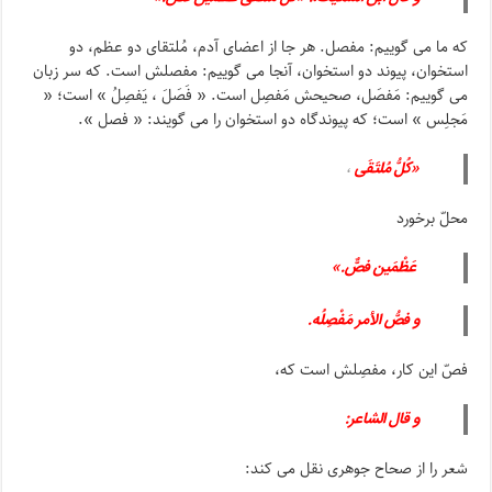
که ما می گوییم: مفصل. هر جا از اعضای آدم، مُلتقای دو عظم، دو
استخوان، پیوند دو استخوان، آنجا می گوییم: مفصلش است. که سر زبان
می گوییم: مَفصَل، صحیحش مَفصِل است. « فَصَلَ ، یَفصِلُ » است؛ «
مَجلِس » است؛ که پیوندگاه دو استخوان را می گویند: « فصل ».
«کُلُّ مُلتَقَى
،
محلّ برخورد
عَظْمَین فصٌّ.»
و فصُّ الأمر مَفْصِلُه.
فصّ این کار، مفصِلش است که،
و قال الشاعر:
شعر را از صحاح جوهری نقل می کند: