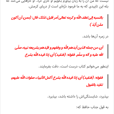
نیست که من آن را به زبان بیاورم بگویم او کاری کرد. او کار‌هایی می‌کند که
بله این تاییدی که به ما فرمود ذرّه‌ای است از دریای کرمش.
بالنسبه إلى لطف اللَّه و کرمه تعالى أمر قلیل، لذلک قال: (ممن، أن أکون
ممَّن اُیِّدَ )
در زمره آن‌ها باشد.
أی، من جمله الذین أیدهم اللَّه و وفقهم و قیَّدهم بشریعه نبیه، صلّی
الله علیه و آله و سلّم. فقوله: (فتقید) أی، إذا قیده اللَّه بشرع
اینطور می‌خوانم کتاب درست است، دقت بفرمایند.
فقوله: (فتقید) أی، إذا قیده اللَّه بشرع
أکمل الأنبیاء، صلوات اللَّه علیهم،
تقیّد بالقبول
بپذیرد، شایستگی‌اش را داشته باشد، بپذیرد.
به قول جناب حافظ که: