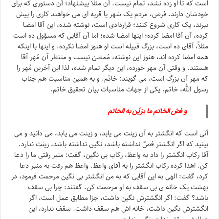
است که تا او زده نشد، تمام نیست. آن مثلاً پیشنهاد؛ آن دستوری که برای
خودشان دارند. فرض، مردم یک شهر یا قریه ای می خواهند کاری را پیش
ببرند، یک کاری شروع کنند؛ قراردادی است، نوشته شده، این آقا امضا
کرده، آن آقا امضا کرده؛ اینها امضا شده؛ اما آن آقایی که مسؤول ده است
مثلاً، آقای ده است، بزرگ قبیله است او هنوز امضا نکرده. و اینها با اینکه
همه امضا کرده اند، هنوز این نوشته، مُمضیَ نیست و منتظر آن مُهر آقا
هستند. و وقتی آن مهر خورده، این دیگر تمام شده، لذا این آخرین مُهر را
که مهر آن بزرگ است، می گویند: خاتَم. و به همین مناسبت هم جناب
رسول الله، خاتم. یکی از جهات مناسبات بیان تحقیق خاتم.
و فصّ الخاتم ما یزیِّن به الخاتم
آنی است که انگشتر به آن زینت می یابد، و زینت می یابد، می دانید و می
بینید که اگر انگشتر فصّ نداشته باشد، نگین نداشته باشد، زینت ندارد.
آقا رکاب انگشتر را داد به واعظ، رکاب بی نگین، گفت: منبر رفتی ما را دعا
کن. اهدا کرده رکاب انگشتر را به آقای واعظ. واعظ هم رفت به منبر دعا
کرد، گفت: الهی به این آقایی که به من انگشتر بی نگین مرحمت فرمود، در
بهشت یک خانه ی بی سقف به او مرحمت کن. گفتند: چرا بی سقف
باشد؟ گفت: اگر انگشترش نگین داشت، جزا مطابق عمل است، اگر
انگشترش نگین داشت، خانه اش هم سقف داشت. سقف ندارد، این