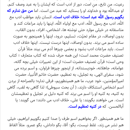
رعیت، منِ تابع، منِ امت، دور از ادب است که ایشان را به عبد وصف کنم.
او عبدالله بود و خداوند او را بستاید که عبد من است. اما
من حق ندارم که
بگویم رسول الله عبد است؛ خلاف ادب است.
انسان باید مواظب ادب مع
الله، ادب مع رسول الله، ادب مع اولیاء الله، اینها را باید مراعات کند و
متاسفانه در خیلی موارد حتی نوشته ها، اشخاص، افراد، بدون القاب،
بدون اوصاف، در مقام تحیّت، تسلیم، درود، اینها را همینجور به صورت
ساده اسم می برند. بدون اوصاف، اینها درست نیست. اینها خلاف ادب
است. باید مراعات ادب بشود و بعضی چیزها آدم می بیند مثلاً قرآن
تصنیف حضرت محمد است؛ این همه حرف شده که کتاب متعارف ؛ کتاب
وحی است؛ قرآن تصنیف حضرت است؛ از این تعبیرات خیلی بچه گانه،
عوامانه، جاهلانه، خودپسندانه، از اینجور چیزها فراوان، و اسم برده می
شود، سفرای الهی، به تجلیل، به تعظیم، حضرت خاتم الأنبیا، حضرت
امیرالمؤمنین، خود عرب، ما هم همینطوریم، فرقی نداره؛ بالصراحه از بردن
اسم اشخاص استنکاف دارند، ( آن بحث سیوطی)؛ لذا گاهی به لقب، گاهی
به کنیه، به کنیه او را اسم می برند که کنیه دلیل بر تجلیل و تعظیمشان
است. می خواهند بگویند: یا علی، خلاف ادب می دانند؛ می گویند: یا
أباالحسن. که
در کنیه تعظیم است.
ما هم همینطور. اگر بخواهیم اسم طرف را صدا کنیم بگوییم ابراهیم، خیلی
هم تشر می زند، غلط نیست، بگو: آقا، بگو داداش، بگو عمرو. مثلاً الفاظ