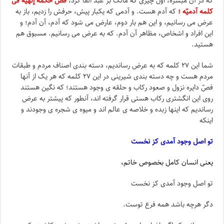
که در آن مبشره، اول چیزی که مالک بر عبد القا کرد،
فصّ حکمه إلهیّه فی
کلمه آدمیّه ؛
که آدم هست. و آدمی که یکبار پیش، حرفش را زدیم، باز به
عرض می رسانیم، و این هم بار دوم، عارض می شود که آدم، آن آدم؛ و
این افراد و اشخاص، مظاهر آن آدم. که به عرض می رسانیم. مسبوق هم
هستید.
شما این ۲۷ کلمه که به عرض رساندیم، دسته بندی اصناف مردم و طبقات
مردم هست و چه دسته بندی شیرینی در این ۲۷ کلمه که هر یک از آنها
فصّ دایره نزول و صعود رکاب و حلقه ی وجود هستند؛ که نگین هستند
روی این انگشتری رکاب هستی قرار گرفته اند، آنطور که پیشتر به عرض
رساندیم که اینها زبده و خلاصه ی عالم اند و میوه ی شجره ی وجودند و
اینکه
تو اصل وجود آمدی کز نخست
یعنی انسان کامل بخصوص خاتم،
تو اصل وجود آمدی کز نخست
دگر هرچه باشد همه فرع توست.