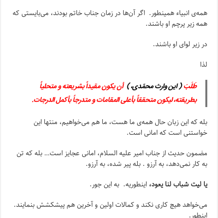
همه‌ی انبیاء همینطور. اگر آن‌ها در زمان جناب خاتم بودند، می‌بایستی که
همه زیر پرچم او باشند.
در زیر لوای او باشند.
لذا
طَلَبَ
( این وارث محمّدی، )
أن یکون مقیداً بشریعته و متحلیاً
بطریقته، لیکون متحققاً بأعلى المقامات و متدرجاً بأکمل الدرجات
.
بله که این زبان حال همه‌‌ی ما هست، ما هم می‌خواهیم، منتها این
خواستنی است‌ که‌ امانی است.
مضمون حدیث از جناب امیر علیه السلام، امانی عجایز است… بله که تن
به کار نمی‌دهد، به آرزو . بله پیر شده، به آرزو.
یا لیت شباب لنا یعود،
اینطوریه. به این جور.
می‌خواهد هیچ کاری نکند و کمالات اولین و آخرین هم پیشکشش بنمایند.
اینطور.