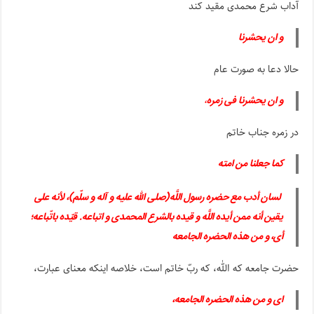
آداب شرع محمدی مقید کند
و ان یحشرنا
حالا دعا به صورت عام
و ان یحشرنا فی زمره
،
در زمره جناب خاتم
کما جعلنا من امته
لسان أدب مع حضره رسول اللَّه(صلی الله علیه و آله و سلّم)، لأنه على
یقین أنه ممن أیده اللَّه و قیده بالشرع المحمدی و اتباعه. قیّده باتّباعه؛
أی، و من هذه الحضره الجامعه
حضرت جامعه که الله، که ربّ خاتم است، خلاصه اینکه معنای عبارت،
ای و من هذه الحضره الجامعه،