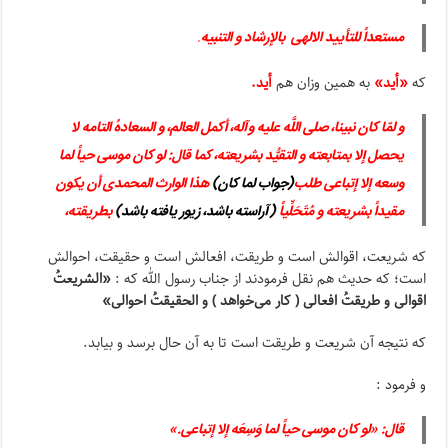
مستعداً للتأیید
الالهی بالإرشاد و التنبیه
.
که
«أید»
به همین وزان هم
أید.
و لمّا کان نبینا، صلى اللَّه علیه وآله، أکمل العالم، و السعادهُ التامه لا
یحصل إلا بمتابعته و التقیُّد بشریعته، کما قال: لو کان موسى حیاً لما
وسعه إلا إتباعى طلب
(جواب لما کان)
هذا الوارث المحمدی أن یکون
مقیداً بشریعته و مُتَحَلِّیاً
(آراسته باشد، زیور یافته باشد)
بطریقته،
که شریعت، اقوالش است و طریقت، افعالش است و حقیقت، احوالش
است؛ که حدیث هم نقل فرمودند از جناب رسول الله که :
«الشریعتُ
اقوالی و طریقتُ افعالی ( کار می‌خواهد ) و الحقیقتُ احوالی»
که نتیجه آن شریعت و طریقت است تا به آن حال برسد و بیابد.
و فرمود :
قال: «لو کان موسى حیاً لما وَسِعَه إلا إتباعى
.
»