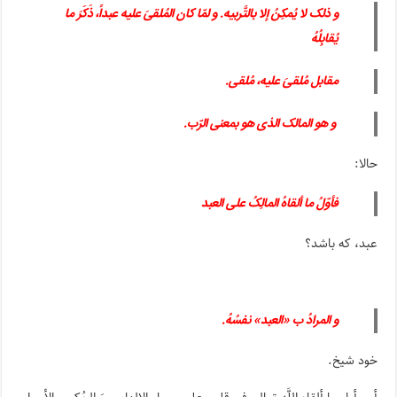
و ذلک لا یُمکِنُ إلا بالتَّربیه. و لمّا کان المُلقىَ علیه عبداً، ذَکَرَ ما
یُقابِلُهُ
مقابل مُلقیَ علیه، مُلقی.
و هو المالک الذی هو بمعنى الرّب.
حالا:
فأوّلُ ما ألقاهُ المالِکُ علی العبد
عبد، که باشد؟
و المرادُ ب «العبد» نفسُهُ.
خود شیخ.