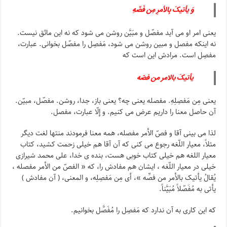
وَ یأتیکَ بِالأمرِ مِن فَصِّهِ
یعنی امر او می آید مفصّل و مبَیَّن روشن می شود که نه این مائق نیست.
نه اینکه مفصل و مبین روشن می شود، مَفصِل را مفصّل بخوانی. عبارت،
مفصِل است. مرادش این است که
یأتیکَ بالامر من فصّه
یعنی مِن مَفصِلِهِ. مفصله یعنی چه؟ یعنی باز، جدا، روشن. مفصّل، مبیّن.
آن حاصل معنا را داریم عرض می کنیم. و إلّا عبارت، مفصل.
لذا می بینی آقا و فصّ الأمر مفصله، همه معنا فرمودند منتها لغت دیگر
مثلاً، معیار اللّغه رجوع می کنی که آن آقا هم خیلی زحمت کشید، کتاب
معیار اللغه هم خیلی کتاب خوبی هست، بنده ی خدا، علی محمد شیرازی
خیلی در معیار اللّغه ، ایشان هم مفادش را، که « الفصّ من الأمر مفصله ،
یُقالُ یأتیک بالأمر من فصِّه »، أی مِن مَفصِلِه، و المعنی، ( آن مفادش )
یأتی به مُفَصّلاً مُبَیَّناً.
که این کاری به آن ندارد که مَفصِل را مُفَصَّل بخوانیم.