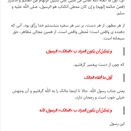
أی، أول ما ألقاه اللَّه تعالى فی قلبى على سبیل الإلهام مِنَ الحُکم و الأسرار
(فصّ حکمه إلهیه) و إن کان معطى الکتاب هو الرسول، صلى اللَّه علیه و
سلم.
از هر مظهر، از هر دست، بر سر هر سفره بنشستم خدا رزّاق بود. آنی که
دهنده ی واقعی است؛ مُعطی واقعی است، از همین مجالی مظاهر، حق
سبحانه است.
و یُمکِنُ أن یکون المراد ب «المالک» الرسول،
که چون از دست پیغمبر گرفتیم،
أوّل ما ألقاه المالک
یعنی جناب رسول الله. حالا تا اینجا مالک را به الله گرفتیم و آن وجهش
خیلی خوب است و رجحان دارد،
و یُمکِنُ أن یکون المراد ب «المالک» الرسول، لأنه
این رسول