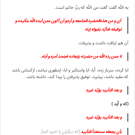
به الله گفت گفت من الله که ربٌِ خاتم است.
أی و من هذه‌الحضره‌ الجامعه و أرجو أن أکون ممن أیده اللَّه بتأئیده و
توفیقه فتأیَّد بقبوله إیاه
آن هم لیاقت داشت و پذیرفت.
لا ممن رده اللَّه من حضرته بإبعاده فجحد أمره و أباه
.
ابا کرده، سرباز زده، أبا، ابا واستکبر و ابا، اینطوری نباشد، ازکسانی باشد
که مقید باشد، بپذیرد، توفیق پذیرفتن را پیدا کند، داشته باشد.
و بعد التأیید یؤیِّد غیره
(که و أید )
و بعد التأیید یؤیِّد غیره
بأن یجعله مستعداً للتأیید
(که دیگران را تایید کند)