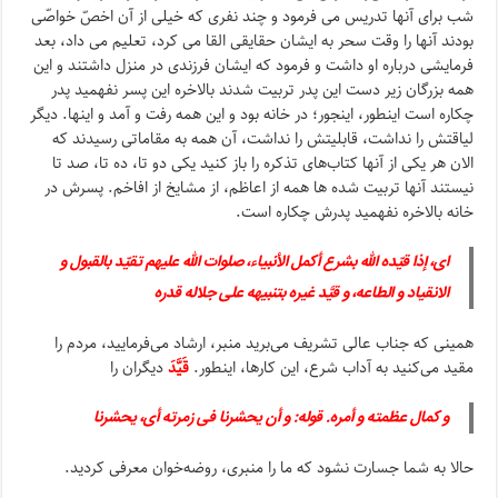
شب برای آنها تدریس می فرمود و چند نفری که خیلی از آن اخصّ خواصّی
بودند آنها را وقت سحر به ایشان حقایقی القا می کرد، تعلیم می داد، بعد
فرمایشی درباره او داشت و فرمود که ایشان فرزندی در منزل داشتند و این‌
همه بزرگان زیر دست این پدر تربیت شدند بالاخره این پسر نفهمید پدر
چکاره است اینطور، اینجور؛ در خانه بود و این همه رفت و آمد و اینها. دیگر
لیاقتش را نداشت، قابلیتش را نداشت، آن همه به مقاماتی رسیدند که
الان هر یکی از آنها کتاب‌های تذکره را باز کنید یکی دو تا، ده تا، صد تا
نیستند آنها تربیت شده ها همه از اعاظم، از مشایخ از افاخم. پسرش در
خانه بالاخره نفهمید پدرش چکاره است.
ای، إذا قیّده الله بشرع أکمل الأنبیاء، صلوات الله علیهم تقیّد بالقبول و
الانقیاد و الطاعه، و قیَّد غیره بتنبیهه علی جلاله قدره
همینی که جناب عالی تشریف می‌برید منبر، ارشاد می‌فرمایید، مردم را
مقید می‌کنید به آداب شرع، این کارها، اینطور.
قَیَّدَ
دیگران را
و کمال عظمته و أمره
.
قوله: و أن یحشرنا فی زمرته أی، یحشرنا
حالا به شما جسارت نشود که ما را منبری، روضه‌خوان معرفی کردید.