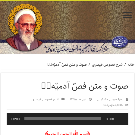
خانه
/
شرح فصوص قیصری
/
صوت و متن فصّ آدمیّه۱️⃣
صوت و متن فصّ آدمیّه۱️⃣
زهرا حبیبی مشکینی
دی ۱۰, ۱۳۹۸
شرح فصوص قیصری
4,634 بازدیدها
00:00
00:00
﴿بسم الله الرحمن الرحیم﴾