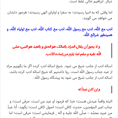
دیگر. ابراهیم خالی غلط است.
اما وقتی که به انبیا رسیدند؛ به سفرا و اولیای الهی رسیدند؛ هرجور دلشان
می خواهد می گویند.
ادب مع الله، ادب مع رسول الله، ادب مع کتاب الله، ادب مع اولیاء الله، و
همینطور شرائع الله.
و لا یجوز أن یقال، المراد بالمالک هو الحق و بالعبد هو النبی، صلى
اللَّه علیه و سلم، لما یلزم من إساءه الأدب،
اسائه ادب از جانب شیخ می شود. شیخ اسائه ادب کرده اگر ما بگوییم مراد
از عبد جناب رسول الله است. روا داشتیم که شیخ اسائه ادب کرده باشد.
اسائه ادب از جانب شیخ می شود به پیشگاه رسول الله.
و إن کان عبداً له
البته واقعاً عبدش هست؛ خدا که فرمود او عبد من است، حرفی است؛ و
جناب امیر المؤمنین، حدیث کافی است؛ اصول کافی است؛ بگوید: أنا عبدٌ
من عبید محمّد – صلّی الله علیه و آله _ فرمایشی است؛ حرفی است؛ اما