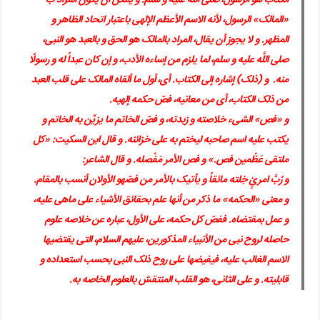
الکتاب هو الرسول، صلى اللَّه علیه و سلم. و یمکن أن یکون المراد ب
«المالک» الرسول، لأنه الاسم الأعظم الإلهی باعتبار اتحاد الظاهر و
المظهر. و لا یجوز أن یقال، المراد بالمالک هو الحق و بالعبد هو النبی،
صلى اللَّه علیه و سلم، لما یلزم من إساءه الأدب، و إن کان عبداً له و رسولًا
منه. و (ذلک) إشاره إلى الکتاب. أی، أول ما ألقاه المالک على قلب العبد
من ذلک الکتاب، أی من معانیه، فصّ حکمه إلهیه.
و «فص» الشی‏ء خلاصته و زبدته، و فصّ الخاتم ما یزیِّن به الخاتم و
یکتب علیه اسم صاحبه لیختم به على خزائنه. و قال ابن السکیت: «کل
ملتقى عَظْمین فص.» و فص الأمر مَفْصله. و قال الشاعر:
و رُبَّ امرئٍ خِلته مائقاً و یأتیک بالأمر من فصّه‏و الأولان أنسب بالمقام.
و معنى «الحکمه» ما ذکر من أنها علم بحقائق الأشیاء على ماهى علیه،
و عمل بمقتضاه. ففصّ کل حکمه، على الأول، عباره عن خلاصه علوم
حاصله لروح نبی من الأنبیاء المذکورین، علیهم السلام، التی یقتضیها
الاسم الغالب علیه، فیفیضها على روح ذلک النبی بحسب استعداده و
قابلیته. و على الثانی، هو القلب المنتقش بالعلوم الخاصه به.