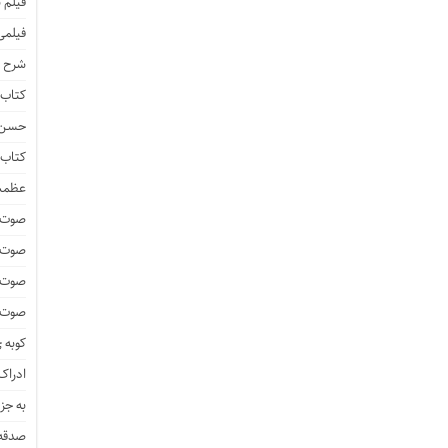
فیلم 
فیلمی
شرح ف
کتاب 
حسن ز
کتاب 
عظمت
صوت و
صوت 
صوت و
صوت و
کوبه 
ادراک 
به جز
صدقه 