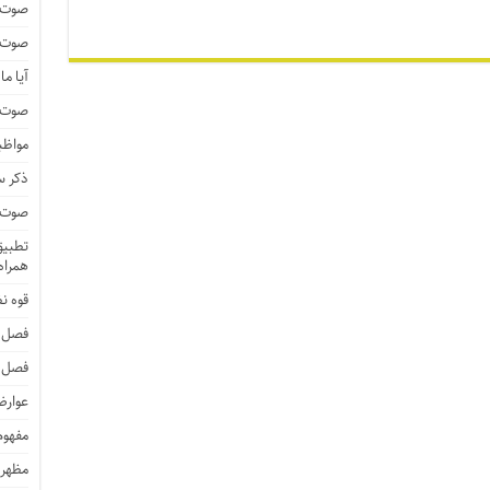
صوت و
صوت و
آیا م
صوت و 
مواظب
ذکر 
صوت و 
تطبیق 
همراه 
قوه ن
فصل 
فصل 
عوارض
مفهوم
مظهر 