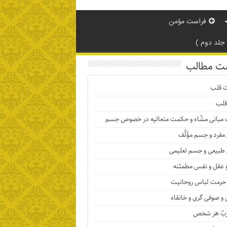
فراست مؤمن
لد دوم )
ت مطالب
ت قلب
قلب
 مبانی مشّاء و حکمت متعالیه در خصوص جسم
فرد و جسم مؤَلَّف
بیعی و جسم تعلیمی
 عقل و نفس مطمئنه
حرمت لباس روحانیت
و صوفی گری و خانقاه
ربّ هر شخص