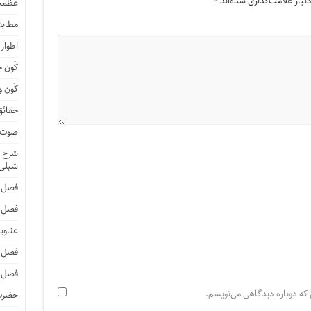
یاز علامت‌گذاری شده‌اند
*
عظمت
مطابق
اطوار
کَون 
کَون و
حقائق
صوت و
شرح ا
شبلی
فصل 
فصل 
عناوی
فصل 
فصل 
 که دوباره دیدگاهی می‌نویسم.
حضرت 