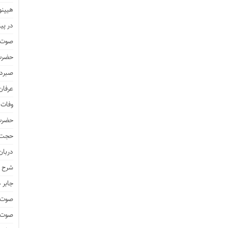
هیپنو
در پیا
صوت و
حضرت 
صبرد
عرفان
وفات 
حضرت 
حجت 
دربان
شرح ز
جابر 
صوت و
صوت و