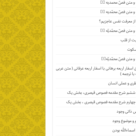
 متن فصّ محمدیه ۴️⃣
 متن فصّ محمّدیه ۳️⃣
ا از معرفت نفس عاجزیم؟
متن فصّ محمّدیّه ۲️⃣
ت از قلب
سکوت
متن فصّ محمّدیّه۱️⃣
اسفار اربعه برهانی با اسفار اربعه عرفانی ( متن عربی
با ترجمه )
ظری و عملی انسان
ششم شرح مقدمه فصوص قیصری، بخش یک
چهارم شرح مقدمه فصوص قیصری ، بخش یک
 ذاتی وجود
 و موضوع وجود
اسماءالله بودن