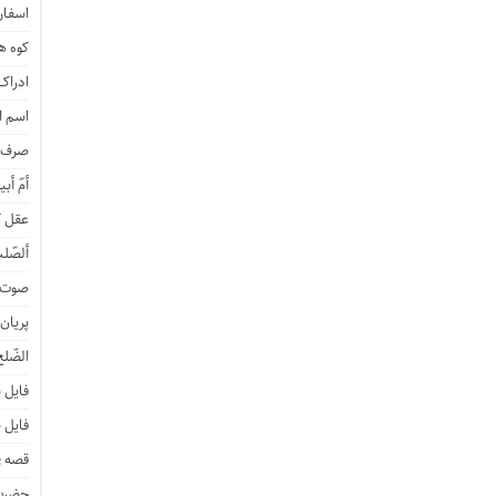
اسفار 
کوه هی
ادراک
اسم ا
صرف ن
أمّ أبی
عقل ک
ألصّلب
صوت و
پریان
الضّلع
فایل 
فایل 
قصه ی
حضرت 