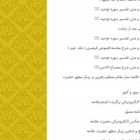
 متن تفسیر سوره توحید ۴️⃣
 متن تفسیر سوره توحید ۳️⃣
ر بعد از رحلت
 متن تفسیر سوره توحید ۲️⃣
 متن شرح مقدمه فصوص قیصری ( جلد دوم )
 متن تفسیر سوره توحید ۱️⃣
 متن شرح مصباح الانس۸⃣
اقامه نماز مقام معظم رهبری بر پیکر مطهر حضرت
رموز و کنوز
الکترونیکی برگزیده اشعارعلامه
امه مصوّر
 عکس الکترونیکی حضرت علامه
 و تدفین پیکر مطهر حضرت علامه