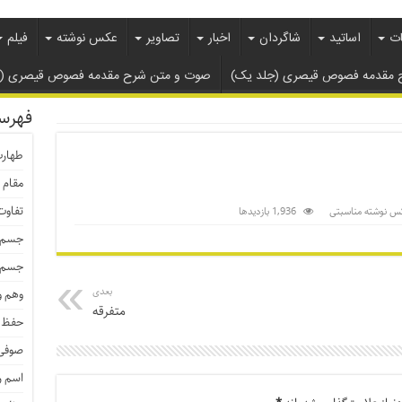
ات
اساتید
شاگردان
اخبار
تصاویر
عکس نوشته
فیلم
 مقدمه فصوص قیصری (جلد یک)
صوت و متن شرح مقدمه فصوص قیصری ( ج
فهرس
طهار
مقام 
تفاوت
 نوشته مناسبتی
1,936 بازدیدها
جسم م
جسم ط
بعدی
وهم و
متفرقه
حفظ 
صوفی 
اسم 