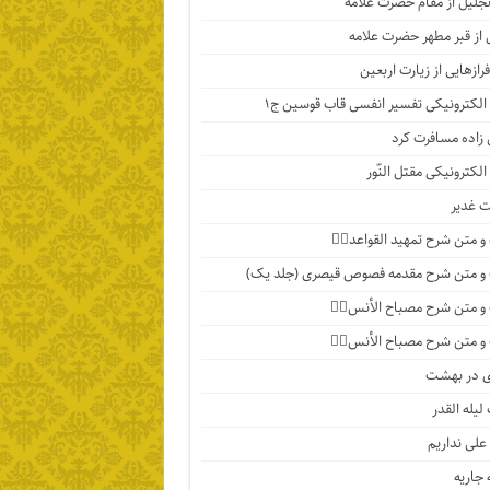
تجلیل از مقام حضرت علامه
 از قبر مطهر حضرت علامه
رازهایی از زیارت اربعین
الکترونیکی تفسیر انفسی قاب قوسین ج۱
اده مسافرت کرد
الکترونیکی مقتل النّور
 غدیر
 متن شرح تمهید القواعد۱️⃣
و متن شرح مقدمه فصوص قیصری (جلد یک)
 متن شرح مصباح الأنس۷️⃣
 متن شرح مصباح الأنس۶️⃣
ی در بهشت
لیله القدر
 علی نداریم
جاریه