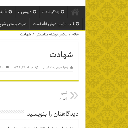
زندگینامه
دروس
تألیف
قلب مؤمن عرش الله است
صوت و متن شرح
خانه
/
عکس نوشته مناسبتی
/
شهادت
شهادت
زهرا حبیبی مشکینی
مرداد ۲۸, ۱۳۹۹
عکس
قبلی
اعیاد
دیدگاهتان را بنویسید