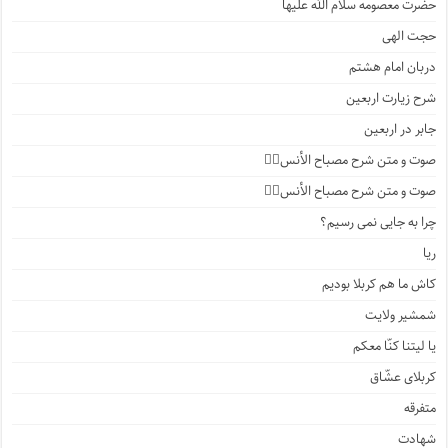
حضرت معصومه سلام الله علیها
حجت الهی
دربان امام هشتم
شرح زیارت اربعین
جابر در اربعین
صوت و متن شرح مصباح الأنس۴️⃣
صوت و متن شرح مصباح الأنس۳️⃣
چرا به جایی نمی رسیم؟
ریا
کاش ما هم کربلا بودیم
شمشیر ولایت
یا لیتنا کنّا معکم
کربلای عشّاق
متفرقه
شهادت