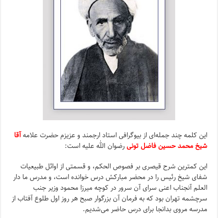
این کلمه چند جمله‌اى از بیوگرافى استاد ارجمند و عزیزم حضرت علامه‌
آقا
شیخ محمد حسین فاضل تونى
رضوان الله علیه است:
این کمترین شرح قیصرى بر فصوص الحکم، و قسمتى از اوائل طبیعیات
شفاى شیخ رئیس را در محضر مبارکش درس خوانده است، و مدرس ما دار
العلم آنجناب اعنى سراى آن سرور در کوچه میرزا محمود وزیر جنب
سرچشمه تهران بود که به فرمان آن بزرگوار صبح هر روز اول طلوع آفتاب از
مدرسه مروى بدانجا براى درس حاضر مى‌شدیم.