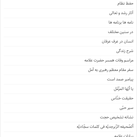
حفظ نظام
آثار رشد و تعالی
نامه ها برنامه ها
در سنین مختلف
انسان در عرف عرفان
شرح زندگی
مراسم وفات همسر حضرت علامه
سفر مقام معظم رهبری به آمل
پیامبر صمد است
یا أیّها المزّمّل
حقیقت خنّاس
سیر حبّی
نشانه تشخیص حجت
ألصّحیفه الزّبرجدیّه فی کلمات سجّادیّه
بیانات علامه