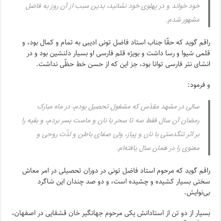
خود خواند و در پهلوى خود نشانید، بدین سبب از آن روز به فاضل
مشهور شدم.
راقم گوید که حقّا جناب استاد فاضل تونى ادیبى به تمام و کمال بود، و
قلمى شیوا و رسا داشت و بویژه قلم فارسى او بسیار دلنشین بود و در
انشاى نثر فارسى توانا بود، جز این که از حسن خط حظّى نداشت.
و فرمود:
سالى در مشهد مقدّس که مشغول تحصیل بودم، در ماه مبارک
رمضان آن سال فقط سه تا سحر با نان و ماست بسر بردم، و بقیه را
بر اثر تنگدستى با نان و پیاز، ولى صفاى باطن و لذّت روحى و
معنوى را در همان سال یافته‌ام.
راقم گوید که مرحوم استاد فاضل تونى در دوران تحصیلى در امر معاش
سختى بسیار کشیده و چشیده است، و دو صد چندان این شاگرد
بى‌نوایش.
بسیار از دو تن از استادانش یکى مرحوم جهانگیر خان قشقایى در اصفهان،