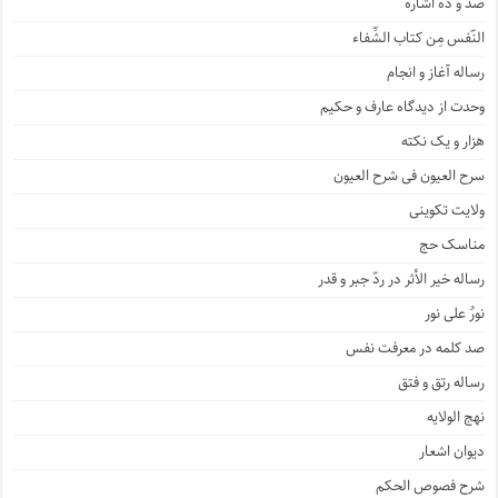
صد و ده اشاره
النّفس مِن کتاب الشِّفاء
رساله آغاز و انجام
وحدت از دیدگاه عارف و حکیم
هزار و یک نکته
سرح العیون فی شرح العیون
ولایت تکوینی
مناسک حج
رساله خیر الأثر در ردّ جبر و قدر
نورٌ علی نور
صد کلمه در معرفت نفس
رساله رتق و فتق
نهج الولایه
دیوان اشعار
شرح فصوص الحکم