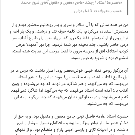
مخصوصا استاد ارجمند جامع معقول و منقول آقاى شیخ محمد
حسین معروف به فاضل تونى …
من در همه مدتى که با آن سالار و سرور و پدر روحانیم محشور بودم و از
محضرش استفاده مى‌کردم، یک کلمه حرف تند و درشت، و یک بار اخم و
ترش‌رویى از او ندیده‌ام، فقط یک روز که مى‌بایستى اول طلوع آفتاب سر
درس حاضر باشیم، چند دقیقه دیر شد؛ فرمود: چرا دیر آمدید؟ عرض
کردیم اختلاف‌ افق از مدرسه مروى تا اینجا موجب این تفاوت شده است،
تبسّم فرمود و شروع به درس نمود.
آن بزرگوار روحى فداه خیلى خوش‌محضر بود. اصرار داشت که درس ما در
اول طلوع آفتاب باشد، و به مطایبه مى‌فرمود: در این وقت هم استاد
مى‌فهمد که چه مى‌گوید، و هم شاگرد مى‌فهمد که چه مى‌شنود؛ و چون
آفتاب بالا آمده است استاد مى‌فهمد که چه مى‌گوید اما شاگرد نمى‌فهمد
که چه مى‌شنود؛ و در بعدازظهر نه آن مى‌فهمد که چه مى‌گوید و نه این
مى‌فهمد که چه مى‌شنود.
حضرت استاد علامه فاضل تونى جامع معقول و منقول بود، و به حق از
ذخائر عصر ما و از نوادر روزگار ما بود و حافظه‌اى بسیار سرشار و قوى
داشت. و در ادبیات تازى و پارسى ادیبى بارع و متضلّع بود. و از فقهاى