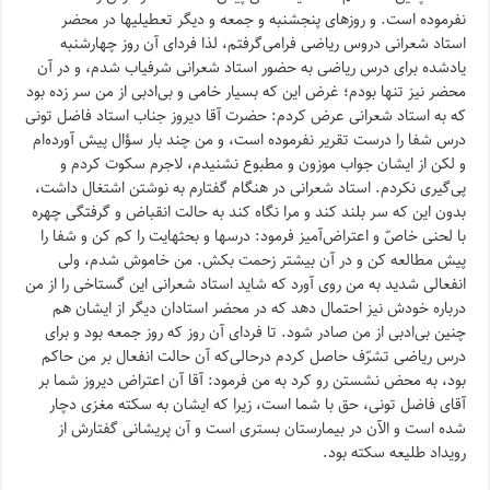
نفرموده است. و روزهاى پنجشنبه و جمعه و دیگر تعطیلیها در محضر
استاد شعرانى دروس ریاضى فرامى‌گرفتم، لذا فرداى آن روز چهارشنبه
یادشده براى درس ریاضى به حضور استاد شعرانى شرفیاب شدم، و در آن
محضر نیز تنها بودم؛ غرض این که بسیار خامى و بى‌ادبى از من سر زده بود
که به استاد شعرانى عرض کردم: حضرت آقا دیروز جناب استاد فاضل تونى
درس شفا را درست تقریر نفرموده است، و من چند بار سؤال پیش آورده‌ام
و لکن از ایشان جواب موزون و مطبوع نشنیدم، لاجرم سکوت کردم و
پى‌گیرى نکردم. استاد شعرانى در هنگام گفتارم به نوشتن اشتغال داشت،
بدون این که سر بلند کند و مرا نگاه کند به حالت انقباض و گرفتگى چهره
با لحنى خاصّ و اعتراض‌آمیز فرمود: درسها و بحثهایت را کم کن و شفا را
پیش مطالعه کن و در آن بیشتر زحمت بکش. من خاموش شدم، ولى
انفعالى شدید به من روى آورد که شاید استاد شعرانى این گستاخى را از من
درباره خودش نیز احتمال دهد که در محضر استادان دیگر از ایشان هم
چنین بى‌ادبى از من صادر شود. تا فرداى آن روز که روز جمعه بود و براى
درس ریاضى تشرّف حاصل کردم درحالى‌که آن حالت انفعال بر من حاکم
بود، به محض نشستن رو کرد به من فرمود: آقا آن اعتراض دیروز شما بر
آقاى فاضل تونى، حق با شما است، زیرا که‌ ایشان به سکته مغزى دچار
شده است و الآن در بیمارستان بسترى است و آن پریشانى گفتارش از
رویداد طلیعه سکته بود.