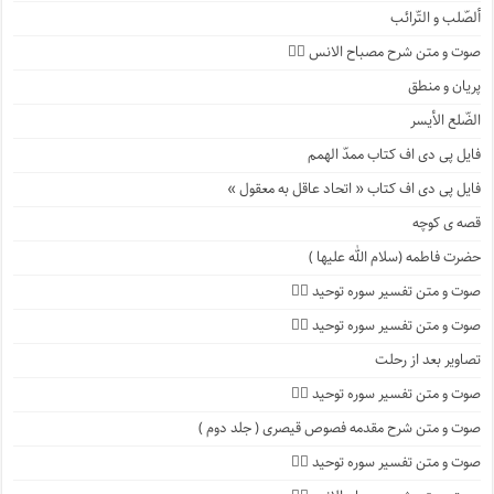
ألصّلب و التّرائب
صوت و متن شرح مصباح الانس ۹️⃣
پریان و منطق
الضّلع الأیسر
فایل پی دی اف کتاب ممدّ الهمم
فایل پی دی اف کتاب « اتحاد عاقل به معقول »
قصه ی کوچه
حضرت فاطمه (سلام الله علیها )
صوت و متن تفسیر سوره توحید ۴️⃣
صوت و متن تفسیر سوره توحید ۳️⃣
تصاویر بعد از رحلت
صوت و متن تفسیر سوره توحید ۲️⃣
صوت و متن شرح مقدمه فصوص قیصری ( جلد دوم )
صوت و متن تفسیر سوره توحید ۱️⃣