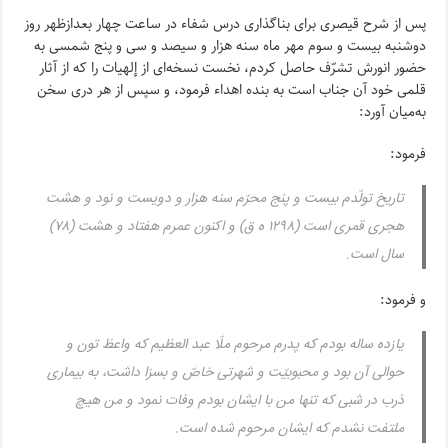
پس از شرح قیصرى براى بناگذارى درس شفاء در ساعت چهار بعدازظهر روز
دوشنبه بیست و سوم مهر ماه سنه هزار و سیصد و سى و پنج شمسى به
حضور انورش تشرّف حاصل کردم، نخست نسخه‌اى از إلهیات را که از آثار
قلمى خود آن جناب است به بنده اهداء فرمود، و سپس از هر درى سخن
به‌میان آورد:
فرمود:
تاریخ تولّدم بیست و پنج محرّم سنه هزار و دویست و نود و هشت
هجرى قمرى است (۱۲۹۸ ه ق) و اکنون عمرم هفتاد و هشت (۷۸)
سال است.
و فرمود:
یازده ساله بودم که پدرم مرحوم ملّا عبد العظیم که واعظ تون و
حوالى آن بود و محبوبیّت و شهرتى خاصّ و بسزا داشت، به بیمارى
ذرب در شبى که تنها من با ایشان بودم وفات نمود و من هیچ
ملتفت نشدم که ایشان مرحوم شده است.