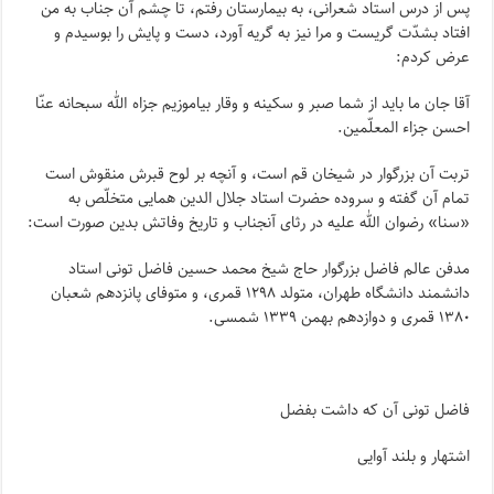
پس از درس استاد شعرانى، به بیمارستان رفتم، تا چشم آن جناب به من
افتاد بشدّت گریست و مرا نیز به گریه آورد، دست و پایش را بوسیدم و
عرض کردم:
آقا جان ما باید از شما صبر و سکینه و وقار بیاموزیم جزاه الله سبحانه عنّا
احسن جزاء المعلّمین.
تربت آن بزرگوار در شیخان قم است، و آنچه بر لوح قبرش منقوش است
تمام آن گفته و سروده حضرت استاد جلال الدین همایى متخلّص به
«سنا» رضوان الله علیه در رثاى آنجناب و تاریخ وفاتش بدین صورت است:
مدفن عالم فاضل بزرگوار حاج شیخ محمد حسین فاضل تونى استاد
دانشمند دانشگاه طهران، متولد ۱۲۹۸ قمرى، و متوفاى پانزدهم شعبان
۱۳۸۰ قمرى و دوازدهم بهمن ۱۳۳۹ شمسى.
فاضل تونى آن که داشت بفضل‌
اشتهار و بلند آوایى‌