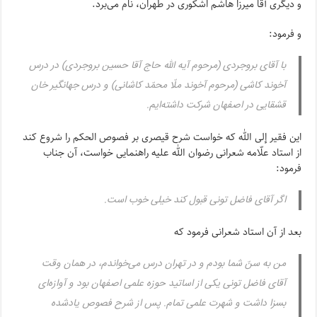
و دیگرى آقا میرزا هاشم اشکورى در طهران، نام مى‌برد.
و فرمود:
با آقاى بروجردى (مرحوم آیه الله حاج آقا حسین بروجردى) در درس
آخوند کاشى (مرحوم آخوند ملّا محمّد کاشانى) و درس جهانگیر خان
قشقایى در اصفهان شرکت داشته‌ایم.
این فقیر إلى الله که خواست شرح قیصرى بر فصوص الحکم را شروع کند
از استاد علّامه شعرانى رضوان الله علیه راهنمایى خواست، آن جناب
فرمود:
اگر آقاى فاضل تونى قبول کند خیلى خوب است.
بعد از آن استاد شعرانى فرمود که
من به سنّ شما بودم و در تهران درس مى‌خواندم، در همان وقت
آقاى فاضل تونى یکى از اساتید حوزه علمى اصفهان بود و آوازه‌اى
بسزا داشت و شهرت علمى تمام. پس از شرح فصوص یادشده