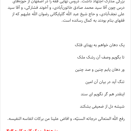
بزرگى مدارک اجتهاد داشت. دروس نهایى فقه را در اصفهان از حوزه‌هاى
درس چون آقا سید محمد صادق خاتون‌آبادى، و آخوند فشارکى، و آقا سید
على نجف‌آبادى، و حاج شیخ عبد الله گلپایگانى رضوان الله علیهم که از
فقهاى بنام بودند به کمال رسانده است.
یک دهان خواهم به پهناى فلک‌
تا بگویم وصف آن رشک ملک‌
ور دهان یابم چنین و صد چنین‌
تنگ آید در بیان آن امین‌
اینقدر هم گر نگویم اى سند
شیشه دل از ضعیفى بشکند
رفع الله المتعالی درجاته السنیّه، و افاض علینا من برکات انفاسه النفیسه.