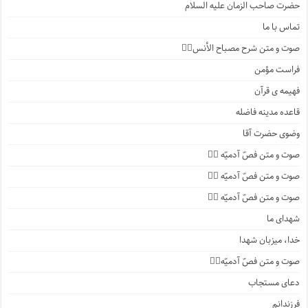
حضرت صاحب الزمان علیه السلام
تماس با ما
صوت و متن شرح مصباح الأنس۱️⃣
فراست مؤمن
فهیمه ی قرآن
قاعده مدینه فاضله
وضوی حضرت آقا
صوت و متن فصّ آدمیّه ۴️⃣
صوت و متن فصّ آدمیّه ۳️⃣
صوت و متن فصّ آدمیّه ۲️⃣
شهدای ما
خدا، میزبان شهدا
صوت و متن فصّ آدمیّه۱️⃣
دعای مستجاب
فرزندانم