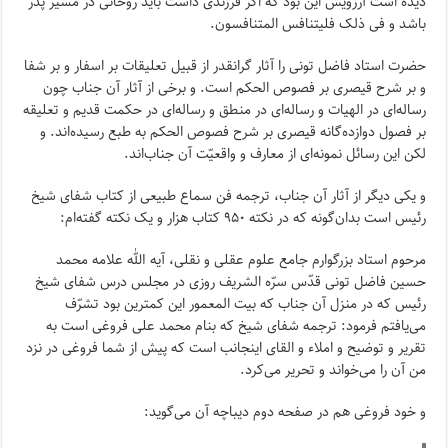
دیده است آرزویش این بود که اگر فرزندى داشت باید روحانى در مسیر پدر
باشد و فی ذلک فلیتنافس المتنافسون.
حضرت استاد فاضل تونى را آثار گرانقدر از قبیل تعلیقات بر اسفار و بر شفا
و بر شرح قیصرى بر فصوص الحکم است. و برخى از آثار آن جناب چون
رساله‌اى در الهیات و رساله‌اى در منطق و رساله‌اى در حکمت قدیم و تعلیقه
بر فصول دوازده‌گانه قیصرى بر شرح فصوص الحکم به طبع رسیده‌اند. و
لکن این رسائل نمونه‌اى از معارف و واقعیّت آن جناب‌اند.
و یکى دیگر از آثار آن جناب، ترجمه فن سماع طبیعى از کتاب شفاى شیخ
رئیس است بدان‌گونه که در نکته ۹۵۰ کتاب هزار و یک نکته گفته‌ام:
مرحوم استاد بزرگوارم جامع علوم عقلى و نقلى، آیه الله علامه محمد
حسین فاضل تونى قدّس سرّه الشریف روزى در مجلس درس شفاى شیخ
رئیس که در منزل آن جناب که بیت المعمور این کمترین بود تشرّف
مى‌یافتم فرمود: ترجمه شفاى شیخ که بنام محمد على فروغى است به
تقریر و توضیح و املاء و القاى اینجانب است که پیش از شما فروغى در نزد
من آن را مى‌خواند و تحریر مى‌کرد.
و خود فروغى هم در صفحه دوم دیباچه آن مى‌گوید: