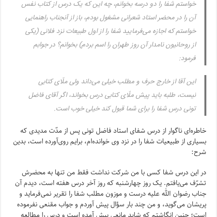
خواستم شفا را دو درسه بخوانم، چه این که یک درس از کتاب نفس
آن را در محضر استاد شعرانى مشغول بودم، باز از آنجناب راهنمایى
خواستم که اجازه مى‌فرمایید شفا را از اول طبیعات نزد فلانى (یکى
از روحانیون نامدار آن روز طهران را اسم بردم) بخوانم؟ در جوابم
فرمود:
این آقا از خارج حرف و مطلب خیلى مى‌داند ولى ملّاى کتابى
نیست، طلبه باید پیش ملّاى کتابى درس بخواند، اگر آقاى فاضل
تونى درس شفا را براى شما قبول کند خیلى خوب است.
خاطره‌اى ناگوار از درس شفاى استاد فاضل تونى پس از مدّت مدیدى که
بسیارى از طبیعیات شفا را در نزد وى خوانده‌ام، برایم روى‌آورده است، بدین
شرح:
در این درس شفا کسى با من شرکت نداشت فقط من تنها به محضرش
تشرّف مى‌یافتم. یک روز چهارشنبه که روز آخر درس هفته است، دیدم آن
جناب رضوان الله علیه درست و موزون مطلب شفا را تقریر نمى‌فرماید و
پریشان مى‌گوید، و من چند بار سؤال پیش آوردم و جواب مقنعى نفرموده
است؛ چنین انگاشتم که شاید مانعى پیش آمده است و درس را مطالعه