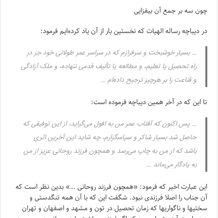
چون سه بر جمع آن بیفزایى‌
در دیباچه رساله الهیات که نخستین بار از آن یاد کرده‌ایم فرمود:
… بسیار خوشبخت و سرفرازم که در سراسر عمر طولانى خود جز در
راه تحصیل یا تعلیم، و مطالعه یا تألیف قدمى ننهاده، و ملک آزادگى
و قناعت را بر هرچیز ترجیح داده‌ام …
تا این که در آخر همین دیباچه فرموده است:
… پس اکنون که آفتاب عمر من به افول مى‌گراید، از این توفیقى که
حاصل شد بسیار شاکر و سپاسگزارم، چه شاید این آخرین اثرى
باشد که از من به چاپ مى‌رسد و همچون فرزند روحانى عزیز از من
به یادگار مى‌ماند …
این عبارت اخیر که فرمود: «همچون فرزند روحانى …» بدین نظر است که
آن جناب را اصلا فرزندى نبود. شگفت این که با آن همه تنگدستى و
سختیها و ناگواریها که زمان تحصیل در تون و مشهد و اصفهان و تهران