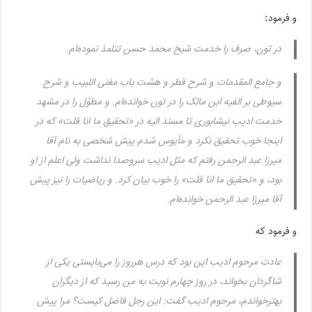
و فرمود:
در تون، صرف را خدمت شیخ محمد حسن تتلمذ نموده‌ام.
و جامع المقدمات و شرح قطر و هشت باب مغنى اللبیب و شرح
سیوطى بر الفیه ابن مالک را در تون خوانده‌ام. و مطوّل را در مشهد
خدمت ادیب نیشابورى تا مسند الیه در «تحقیق ما انا قلت» که در
اینجا خوب تحقیق نکرد و مأیوس شدم پیش شخصى به نام آقا
میرزا عبد الرحمن رفتم که مثل ادیب سروصدا نداشت ولى اعلم از او
بود، و «تحقیق ما انا قلت» را خوب بیان کرد. و ریاضیات را نیز پیش
آقا میرزا عبد الرحمن خوانده‌ام.
و فرمود که
عادت مرحوم ادیب این بود که درس هرروز را مى‌بایستى یکى از
شاگردان بخواند، در روز چهارم نوبت به من رسید که از دیگران
بهترخواندم، مرحوم ادیب گفت: این رجل فاضل کیست؟ مرا پیش