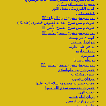
حسن زاده مسافرت کرد
کتاب الکترونیکی مقتل النّور
عظمت غدیر
صوت و متن شرح تمهید القواعد۱️⃣
صوت و متن شرح مقدمه فصوص قیصری (جلد یک)
صوت و متن شرح مصباح الأنس۷️⃣
صوت و متن شرح مصباح الأنس۶️⃣
کوبه ی در بهشت
ادراک لیله القدر
به جز علی نداریم
صدقه جاریه
هیپنوتیزم
در پیام رسانها
صوت و متن شرح مصباح الانس ۵️⃣
حضرت زینب علیهاسلام
صبردرمشکلات
عرفان رجبیون
وفات حضرت معصومه سلام الله علیها
حضرت معصومه سلام الله علیها
حجت الهی
دربان امام هشتم
شرح زیارت اربعین
جابر در اربعین