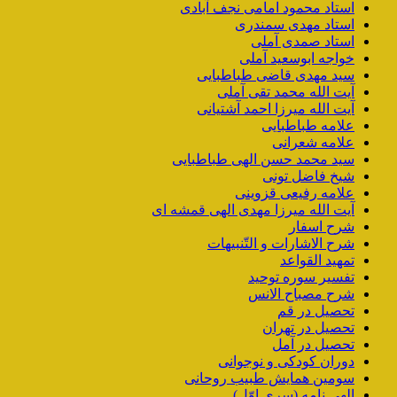
استاد محمود امامی نجف آبادی
استاد مهدی سمندری
استاد صمدی آملی
خواجه ابوسعید آملی
سید مهدی قاضی طباطبایی
آیت الله محمد تقی آملی
آیت الله میرزا احمد آشتیانی
علامه طباطبایی
علامه شعرانی
سید محمد حسن الهی طباطبایی
شیخ فاضل تونی
علامه رفیعی قزوینی
آیت الله میرزا مهدی الهی قمشه ای
شرح اسفار
شرح الاشارات و التّنبیهات
تمهید القواعد
تفسیر سوره توحید
شرح مصباح الانس
تحصیل در قم
تحصیل در تهران
تحصیل در آمل
دوران کودکی و نوجوانی
سومین همایش طبیب روحانی
الهی نامه (سری اوّل)