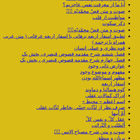
آیا ما از معرفت نفس عاجزیم؟
صوت و متن فصّ محمّدیّه ۲️⃣
مواظبت از قلب
ذکر سکوت
صوت و متن فصّ محمّدیّه۱️⃣
تطبیق اسفار اربعه برهانی با اسفار اربعه عرفانی ( متن عربی
همراه با ترجمه )
قوه نظری و عملی انسان
فصل ششم شرح مقدمه فصوص قیصری، بخش یک
فصل چهارم شرح مقدمه فصوص قیصری ، بخش یک
عوارض ذاتی وجود
مفهوم و موضوع وجود
مظهر اسماءالله بودن
اسفار اربعه
کوه هیمالیا و دماوند
ادراک کمالات عقلی
اسم اعظم « محیط »
صرف نظر از لذّات حسّی بخاطر لذّات عقلی
أمّ أبیها
عقل کلّ و نفس کلّ
ألصّلب و التّرائب
صوت و متن شرح مصباح الانس ۹️⃣
پریان و منطق