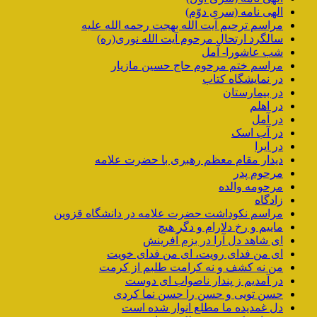
الهی نامه (سری دوّم)
مراسم ترحیم آیت الله بهجت رحمه الله علیه
سالگرد ارتحال مرحوم آیت الله نوری(ره)
شب عاشورا- آمل
مراسم ختم مرحوم حاج حسین مازیار
در نمایشگاه کتاب
در بیمارستان
در اهلم
در آمل
در آب اسک
در ایرا
دیدار مقام معظم رهبری با حضرت علامه
مرحوم پدر
مرحومه والده
زادگاه
مراسم نکوداشت حضرت علامه در دانشگاه قزوین
ماییم و رخ دلارام و دگر هیچ
ای شاهد دل آرا در بزم آفرینش
ای من فدای رویت، ای من فدای خویت
من نه کشف و نه کرامت طلبم از کرمت
در آمدیم ز پندار ناصواب ای دوست
حسن تویی و حسن را حسن نما کردی
دل غمدیده ما مطلع انوار شده است