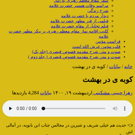
سفر مقام معظم رهبری به آمل
مراسم وفات همسر حضرت علامه
شرح زندگی
دیدار مردم با حضرت علامه
فیلمی از قبر مطهر حضرت علامه
فیلم تجلیل از مقام حضرت علامه
کلیپ اقامه نماز مقام معظم رهبری بر پیکر مطهر حضرت
علامه
فراست مؤمن
قلب مؤمن عرش الله است
صوت و متن شرح مقدمه فصوص قیصری (جلد یک)
صوت و متن شرح مقدمه فصوص قیصری ( جلد دوم )
خانه
/
بیانات
/
کوبه ی در بهشت
کوبه ی در بهشت
زهرا حبیبی مشکینی
اردیبهشت ۱۹, ۱۴۰۰
بیانات
4,284 بازدیدها
👈 حدیث هم خیلی شریف و شیرین در مجالس جناب ابن بابویه، در اَمالی
اش.