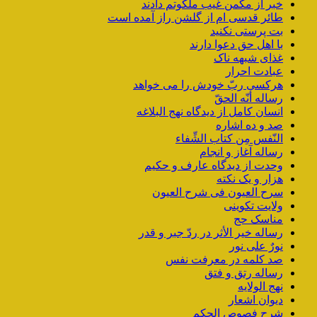
خبر از مکمن غیب ملکوتم دادند
طائر قدسی ام از گلشن راز آمده است
بت پرستی نکنید
با اهل حق دعوا دارند
غذای شبهه ناک
عبادت احرار
هرکسی ربّ خودش را می خواهد
رساله أنّه الحقّ
انسان کامل از دیدگاه نهج البلاغه
صد و ده اشاره
النّفس مِن کتاب الشِّفاء
رساله آغاز و انجام
وحدت از دیدگاه عارف و حکیم
هزار و یک نکته
سرح العیون فی شرح العیون
ولایت تکوینی
مناسک حج
رساله خیر الأثر در ردّ جبر و قدر
نورٌ علی نور
صد کلمه در معرفت نفس
رساله رتق و فتق
نهج الولایه
دیوان اشعار
شرح فصوص الحکم