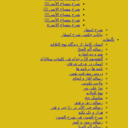
شرح مصباح الأنس۴️⃣
شرح مصباح الانس ۵️⃣
شرح مصباح الأنس۶️⃣
شرح مصباح الأنس۷️⃣
شرح مصباح الانس۸
شرح اسفار
بیانات حِکمی شرح اسفار
تألیفات
انسان کامل از دیدگاه نهج البلاغه
رساله أنّه الحقّ
صد و ده اشاره
ألصّحیفه الزّبرجدیّه فی کلمات سجّادیّه
انسان در عرف عرفان
نامه ها برنامه ها
دروس معرفت نفس
رساله آغاز و انجام
ولایت تکوینی
نورٌ علی نور
نهج الولایه
مناسک حج
رساله رتق و فتق
رساله خیر الأثر در ردّ جبر و قدر
هزار و یک نکته
سرح العیون فی شرح العیون
رساله رموز و کنوز
رساله أنّه الحقّ