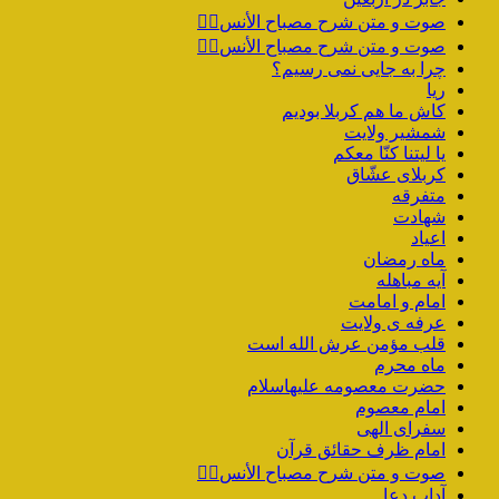
صوت و متن شرح مصباح الأنس۴️⃣
صوت و متن شرح مصباح الأنس۳️⃣
چرا به جایی نمی رسیم؟
ریا
کاش ما هم کربلا بودیم
شمشیر ولایت
یا لیتنا کنّا معکم
کربلای عشّاق
متفرقه
شهادت
اعیاد
ماه رمضان
آیه مباهله
امام و امامت
عرفه ی ولایت
قلب مؤمن عرش الله است
ماه محرم
حضرت معصومه علیهاسلام
امام معصوم
سفرای الهی
امام ظرف حقائق قرآن
صوت و متن شرح مصباح الأنس۲️⃣
آداب دعا