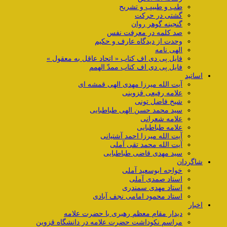
طب و طبیب و تشریح
گشتی در حرکت
گنجینه گوهر روان
صد کلمه در معرفت نفس
وحدت از دیدگاه عارف و حکیم
الهی نامه
فایل پی دی اف کتاب « اتحاد عاقل به معقول »
فایل پی دی اف کتاب ممدّ الهمم
اساتید
آیت الله میرزا مهدی الهی قمشه ای
علامه رفیعی قزوینی
شیخ فاضل تونی
سید محمد حسن الهی طباطبایی
علامه شعرانی
علامه طباطبایی
آیت الله میرزا احمد آشتیانی
آیت الله محمد تقی آملی
سید مهدی قاضی طباطبایی
شاگردان
خواجه ابوسعید آملی
استاد صمدی آملی
استاد مهدی سمندری
استاد محمود امامی نجف آبادی
اخبار
دیدار مقام معظم رهبری با حضرت علامه
مراسم نکوداشت حضرت علامه در دانشگاه قزوین