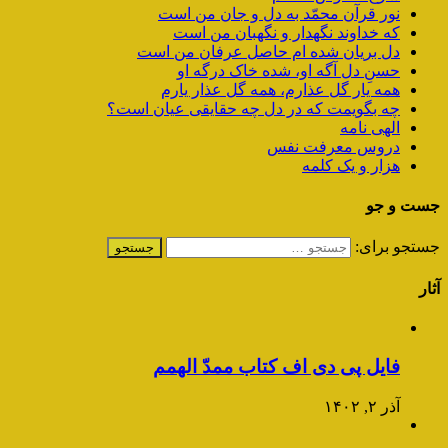
نور قرآن محمّد به دل و جان من است
که خداوند نگهدار و نگهبان من است
دل بریان شده ام حاصل عرفان من است
حسنِ دل آگه او، شده خاک درگه او
همه یار گل عذارم، همه گل عذار یارم
چه بگویمت که در دل چه حقایقی عیان است؟
الهی نامه
دروس معرفت نفس
هزار و یک کلمه
جست و جو
جستجو برای:
آثار
فایل پی دی اف کتاب ممدّ الهمم
آذر ۲, ۱۴۰۲