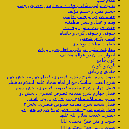
مقام قلب
تفاوت مبانی مشّاء و حکمت متعالیه در خصوص جسم
جسم مفرد و جسم مؤَلَّف
جسم طبیعی و جسم تعلیمی
وهم و عقل و نفس مطمئنه
حفظ حرمت لباس روحانیت
صوفی و صوفی گری و خانقاه
اسم ربّ هر شخص
عظمت مباحث توحیدی
مطابقت متون عرفانی با احادیث و روایات
اطوار انسان در عوالم مختلف
کَون جامع
کَون و اکوان
حقائق و رقائق
صوت و متن شرح مقدمه قیصری، فصل چهارم، بخش چهار
شرح انفسی مناسک حج از امام سجاد علیه السلام به شبلی
فصل چهارم شرح مقدمه فصوص قیصری، بخش سوم
فصل چهارم شرح مقدمه فصوص قیصری ، بخش دو
عناوین مسالک، مناهج و مراحل در دروس اسفار
فصل ششم شرح مقدمه فصوص قیصری، بخش۳
فصل ششم شرح مقدمه فصوص قیصری، بخش دو
حضرت خدیجه سلام الله علیها
صوت و متن فصّ محمدیه ۴️⃣
صوت و متن فصّ محمّدیه ۳️⃣