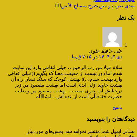
بعدی
صوت و متن شرح مصباح الأنس۶️⃣
یک نظر
علی حافظ علوی
دی ۳, ۱۴۰۴ در ۷:۱۵ ق٫ظ
سلام قولا من رب الرحیم… خیلی اتفاقی وارد این سایت
شدم اما دور نیست از حقیقت معنا که بگویم ((خیلی اتفاقی
وارد بهشت شدم…)) بهشتی کوچک که سنگ نشان راه آن
بهشت جاوید ازلی ابدی است اما بهشت مقصود من زیر
درختانش آب جاری نیست… بهشت مقصود من رضایت
حضرت حقتغالّی است از بنده اش…انشاالله
پاسخ
دیدگاهتان را بنویسید
نشانی ایمیل شما منتشر نخواهد شد.
بخش‌های موردنیاز