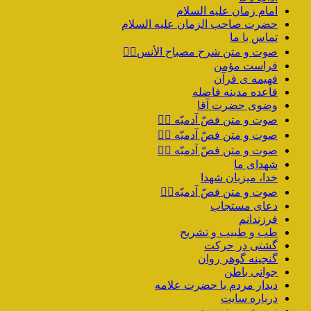
امام زمان علیه السلام
حضرت صاحب الزمان علیه السلام
تماس با ما
صوت و متن شرح مصباح الأنس۱️⃣
فراست مؤمن
فهیمه ی قرآن
قاعده مدینه فاضله
وضوی حضرت آقا
صوت و متن فصّ آدمیّه ۴️⃣
صوت و متن فصّ آدمیّه ۳️⃣
صوت و متن فصّ آدمیّه ۲️⃣
شهدای ما
خدا، میزبان شهدا
صوت و متن فصّ آدمیّه۱️⃣
دعای مستجاب
فرزندانم
طب و طبیب و تشریح
گشتی در حرکت
گنجینه گوهر روان
جوانی باطن
دیدار مردم با حضرت علامه
درباره سایت