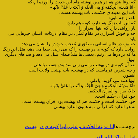
که نوعاً بنده هم در همین نوشته هام این حدیث را آورده ام،که
«اَنَا مَدینَه الْحِکمَه وَ هِیَ الْجَنَّه وَ اَنْتَ یا عَلیُّ بابُها»
باب این مدینه ی حکمت، باب بهشت هست.
بله، و چه بابی؛
که این باب زنگ هم دارد، کوبه هم دارد،
باز روایتی دارد که اینها اَسرار را
چه و خوش اَسراری در مقام تَمثّل، در مقام ادرکات، انسان چیزهایی می
یابد.
حقایق، در عالم انسانی به صُوَری مُعجب خودش را نشان می دهد.
روایت دارد که کوبه ی در بهشت را که می زنی، صدا می دهد، مثل این زنگ
ها که بر درها می زنیم، بعضی ها مثلاَ صدای بلبل می دهد و صداهای دیگری
اینها،
بعد آن کوبه ی در بهشت را می زنی صدایش هست یا علی .
و چه شیرین فرمایشی که درِ بهشت، باب بهشت ولایت است.
اینطور.
اینها همه می گویند: یاعلی.
«اَنَا مَدینَهُ الْحِکمَه وَ هِیَ الْجَنَّه وَ اَنْتَ یا عَلیُّ بابُها»
حالا، یس. و القرآن الحکیم.
خود قرآن، حکیم است.
خود حکمت است و حکمت هم که بهشت بود. قرآن بهشت است.
به هر اندازه که قرآنی ، به همون اندازه بهشتی.
برچسب ها
انا مدینة الحکمة و علی بابها
کوبه ی در بهشت
قبلی
ادراک لیله القدر