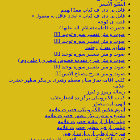
الضّلع الأیسر
فایل پی دی اف کتاب ممدّ الهمم
فایل پی دی اف کتاب « اتحاد عاقل به معقول »
قصه ی کوچه
حضرت فاطمه (سلام الله علیها )
صوت و متن تفسیر سوره توحید ۴️⃣
صوت و متن تفسیر سوره توحید ۳️⃣
تصاویر بعد از رحلت
صوت و متن تفسیر سوره توحید ۲️⃣
صوت و متن شرح مقدمه فصوص قیصری ( جلد دوم )
صوت و متن تفسیر سوره توحید ۱️⃣
صوت و متن شرح مصباح الانس۸⃣
کلیپ اقامه نماز مقام معظم رهبری بر پیکر مطهر حضرت
علامه
رساله رموز و کنوز
کتاب الکترونیکی برگزیده اشعارعلامه
الهی نامه مصوّر
آلبوم عکس الکترونیکی حضرت علامه
تشییع و تدفین پیکر مطهر حضرت علامه
فیلم تجلیل از مقام حضرت علامه
فیلمی از قبر مطهر حضرت علامه
شرح فرازهایی از زیارت اربعین
کتاب الکترونیکی تفسیر انفسی قاب قوسین ج۱