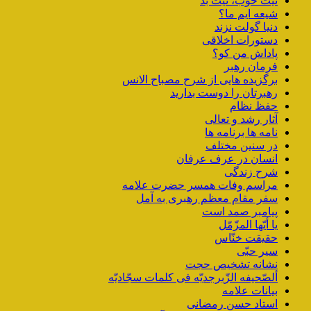
نیت خوب، نیت بد
شیعه ایم ما؟
دنیا گولت نزند
دستورات اخلاقی
پاداش من کو؟
فرمان رهبر
برگزیده هایی از شرح مصباح الانس
رهبرتان را دوست بدارید
حفظ نظام
آثار رشد و تعالی
نامه ها برنامه ها
در سنین مختلف
انسان در عرف عرفان
شرح زندگی
مراسم وفات همسر حضرت علامه
سفر مقام معظم رهبری به آمل
پیامبر صمد است
یا أیّها المزّمّل
حقیقت خنّاس
سیر حبّی
نشانه تشخیص حجت
ألصّحیفه الزّبرجدیّه فی کلمات سجّادیّه
بیانات علامه
استاد حسن رمضانی