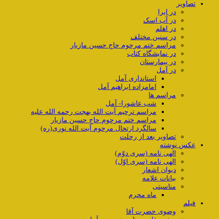
تصاویر
در ایرا
در آب اسک
در اهلم
در سنین مختلف
مراسم ختم مرحوم حاج حسین مازیار
در نمایشگاه کتاب
در بیمارستان
در آمل
استانداری آمل
امامزاده ابراهیم آمل
مراسم ها
شب عاشورا- آمل
مراسم ترحیم آیت الله بهجت رحمه الله علیه
مراسم ختم مرحوم حاج حسین مازیار
سالگرد ارتحال مرحوم آیت الله نوری(ره)
تصاویر بعد از رحلت
عکس نوشته
الهی نامه (سری دوّم)
الهی نامه (سری اوّل)
دیوان اشعار
بیانات علامه
مناسبتی
ماه محرم
فیلم
وضوی حضرت آقا