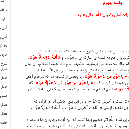
عظمت
جلسه چهارم
مطابق
ده آملی رضوان الله تعالی علیه
اطوار
کَون 
کَون و
حقائق
ب سید علی خان مدنی شارح صحیفه ، کتاب دعای شریفش،
صوت و
دیم، راجع به کلمه ی مبارکه ی « هوُ »، و
« أللهُ لا إله إلّا هوُ »
،
ه حالا ملاحظه می فرمایید، حضرت امام باقر علیه السلام، آن بیان
شرح ا
شبلی
و حکایت و قصه ی منامش را به او و جناب رسول الله به ایشان
:
« یا هوُ یا من لا هوُ إلّا هوُ »
، یا بعضی از نسخه ها که مرحوم آقای
فصل 
تش هم نقل کرده، که :
« یا هوُ یا من هوُ یا مَن لا هوُ إلّا هوُ »
، که
فصل 
 الأعظم »
، اسم اعظم به تو تعلیم شده. تعلیم گرفتی. یادت دادیم.
عناوی
ه » است و آخرش « هوُ »، و در این پنج، شش آیه ی قرآن که
فصل 
، بی نقطه، اولش « ألله»، آخرش « هوُ»، « أللهُ لا إله إلّا هوُ ».
فصل 
یم، إن شاء الله اگر توفیق پیدا کنیم که این آیات ورد زبان ما باشد، و
حضرت 
 برسیم اگر همچون لیاقت و قابلیتی پیدا بکنیم، همچون سعادتمند