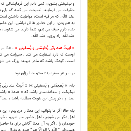
و نیکبختی بشویم، نمی دانم این فرمایشاتی که ب
حقیقت می فرمایند. نصیحت می کنند که وای بر 
عند الله، که مراقبه است، مواظبت داشتن اس
به هم زدن، از این حضور غافل نباشی. این حضور،
بنده دارم حرف می زنم، شما دارید می شنوید، م
عندالله. راه برویم عند الله.
« ابیتُ عند ربّی یُطعِمُنی و یُسقینی »
، غذا می
اوست که دارد اسقایت می کند ، سیرابت می کند
است، کودک باشد که مادر ببیند؛ بزرگ می شود 
بر سر هر سفره بنشستم خدا رزاق بود.
بله، « یُطعِمُنی و یُسقینی »؛ « أبیتُ عند ربّ
نیکبخت و سعادتمندی باشد که « عندهُ » باشد ، «
عبد او ، در پیش این هویت مطلقه باشد ، عبد”هُ
بله حالا اگر ما بتوانیم این معنا را دریابیم ، 
اهل ذکر می شویم ، اهل حضور می شویم ، خودم
خودمان را ، اگر به آن معنا آگاهی برای ما حاصل
همینطور ” الله لا اله الّا هو ” همه به دنبال