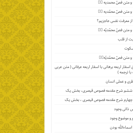
 متن فصّ محمدیه ۴️⃣
 متن فصّ محمّدیه ۳️⃣
ا از معرفت نفس عاجزیم؟
متن فصّ محمّدیّه ۲️⃣
ت از قلب
سکوت
متن فصّ محمّدیّه۱️⃣
اسفار اربعه برهانی با اسفار اربعه عرفانی ( متن عربی
با ترجمه )
ظری و عملی انسان
ششم شرح مقدمه فصوص قیصری، بخش یک
چهارم شرح مقدمه فصوص قیصری ، بخش یک
 ذاتی وجود
 و موضوع وجود
اسماءالله بودن