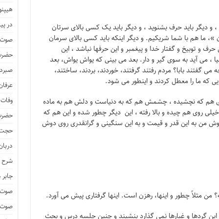
هیپنو
در پیا
، و دیگر باید حرف بشنوید ، و دیگر باید یک کسی بالای سرتان
 »، ما هم با شما شریکیم. و دیگر اینکه باید کسی بالای سرمان
صوت و
 و توبیخ و گفتار خدا و پیغمبر و این حرفها نباشد ، این
حضرت 
ا ، می آید به سوی گیر و دار. بعد می بینی که یواش یواش، بعد
 می گفتند بابا؟ مردم رفتند گرفتند، خوردند، بردند، ساختند،
صبرد
هایی که ما را معطل کردند و اینطور می شود.
عرفان
وفات 
زی هم که نچشیده ، چشمش هم که به دنیاست و دلش هم به ماده
خیلی روی هم چیده و بالا رفته ، این دیگر چطور شده و این هم که
حضرت 
 من به این قدر و قیمت و به این سنگینی و گرانقدری روی دوش
حجت 
دربان
شرح ز
جابر 
صوت و
من مثلاً چطور و اینها، رهزن است. اینها گرفتاری پیش می آورد.
صوت و
 این گردها و غبارها نمی گذارد بنشیند و چنین جلسه درس و بحث