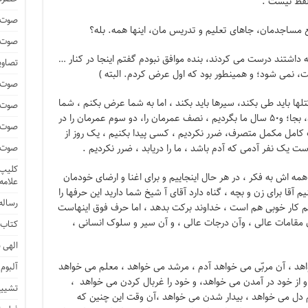
 لفظ نیست .
صوت و
 مساجدمان، جاهای تعلیم و تدریس مان، اینها همه. بله؟
صوت و
داشتند درست می کردند، بنده موافق نبودم گفتم اینجا در کنار …
تصاوی
ست، نمی شود؛ و همینطور بود که اول عرض کردم. البته )
صوت و
، کتلها باید طی بکند، سیرها باید بکند ، اما به شما عرض بکنم ، شما
صوت و
این در و آن در بخواهید بزنید و اینور و آنور بروید، بجا؛ و۵۰ سال ما بگردیم ، نصف عمرمان را، دو سوم عمرمان را در
صوت و
ک کامل مکمل متصرف، ضرر نکردیم ، کسی پیدا بکنیم ، یک روز از
ت یک نفر آدمی که آدم باشد ، ما را دریابد ، ضرر نکردیم .
صوت و
کلیپ 
 همه اش به فکر ، در هر حال اینجاییم و برای اغنا و ارضای خودمان
علامه
آقا برای زن و بچه ، گناه دارد آقای آ شیخ شما دارید این حرفها را
رساله 
 هم کار خوبی هم است ، خداوند برکت بدهد ، اما حرف فوق اینهاست
ن مقامات عالی ، وآن درجات عالی ، و آن سیر و سلوک انسانی ،
کتاب 
الهی ن
واهد ، آن مربّی می خواهد آدم ، مرشد می خواهد ، معلم می خواهد
آلبوم
 و از خود در آمدن می خواهد، و خود را غربال کردن می خواهد ،
تشییع
 دل می خواهد ، بیدار شدن می خواهد ،آن وقت این چنین که