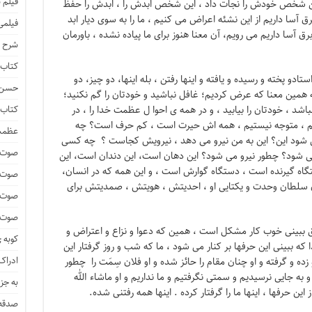
فیلم 
ن شخص خودش را نجات داد ، این شخص ابدش را ، ابدش را حفظ
ق آسا داریم از این نشئه اعراض می کنیم ، ما را به سوی دیار ابد
فیلمی
برق آسا داریم می رویم، آن معنا هنوز برای ما پیاده نشده ، باورمان
شرح ف
کتاب 
ستادو پخته و رسیده و یافته و اینها رفتن ، بله اینها، دو چیز، دو
حسن ز
 همین معنا که عرض کردیم؛ غافل نباشید و خودتان را گم نکنید؛
شد ، خودتان را بیابید ، و در همه ی احوا ل عظمت خدا را ، در
کتاب 
یم ، متوجه نیستیم ، همه اش حیرت است ، کم حرف است؟ چه
عظمت
 شود این؟ این به من نیرو می دهد ، نیرویش کجاست ؟ چه کسی
صوت و
شود؟ چطور نیرو می شود؟ این دهان است، این دندان است، این
ه گیرنده است ، دستگاه گوارش است ، و این همه که در انسان،
صوت 
ه آن سلطان وحدت و یکتایی او ، احدیتش ، هویتش ، صمدیتش برای
صوت و
صوت و
لق ببینی خوب کار مشکل است ، همین که دعوا و نزاع و اعتراض و
کوبه 
 ببینی این حرفها بر کنار می شود ، ما که شب و روز گرفتار این
ادراک 
و زده و گرفته و او چنان مقام را حائز شده و او فلان سِمَت را چطور
ه جایی نرسیدیم و سمتی نگرفتیم و ما نداریم و او ماشاء الله
به جز
ین حرفها ، اینها ما را گرفتار کرده . اینها همه رفتنی شده.
صدقه 