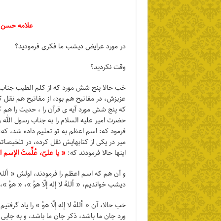
علامه حسن زا
در مورد عرایض دیشب ما فکری فرمودید؟
وقت نکردید؟
خب حالا پنج شش مورد که از کلم الطیب جنا
عزیزش، در مفاتیح هم بود، از مفاتیح هم نقل کر
که پنج شش مورد آیه ی قرآن را ، حدیث را هم ک
حضرت امیر علیه السلام را به جناب رسول الله 
فرمود که: اسم اعظم به تو تعلیم داده شد، که
میر در یکی از کتابهایش نقل کرده، در تلخیصا
اینها حالا فرمودند که:
« یا علیّ، عُلِّمتَ الإسم
و آن هم که اسم اعظم را فرمودند، اولش « ألل
دیشب خواندیم، « أللهُ لا إله إلّا هوُ »، « هوُ »
خب حالا، آن « أللهُ لا إله إلّا هوُ » را یاد گرفت
ورد جان ما باشد، ذکر جان ما باشد، و به جایی