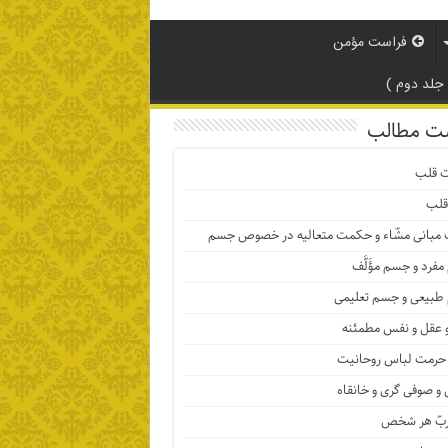
فراست مؤمن
لد دوم )
ت مطالب
ت قلب
قلب
 مبانی مشّاء و حکمت متعالیه در خصوص جسم
فرد و جسم مؤَلَّف
بیعی و جسم تعلیمی
 عقل و نفس مطمئنه
حرمت لباس روحانیت
و صوفی گری و خانقاه
ربّ هر شخص