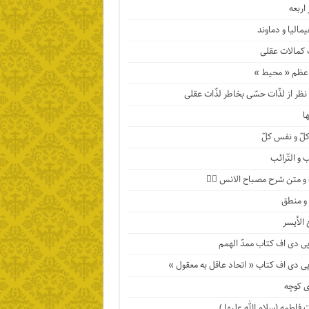
اربعه
مالیا و دماوند
 کمالات عقلی
عظم « محیط »
ظر از لذّات حسّی بخاطر لذّات عقلی
ها
لّ و نفس کلّ
 و التّرائب
 متن شرح مصباح الانس ۹️⃣
 و منطق
 الأیسر
پی دی اف کتاب ممدّ الهمم
پی دی اف کتاب « اتحاد عاقل به معقول »
 کوچه
فاطمه (سلام الله علیها )