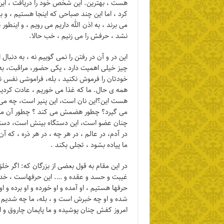
هست ، بهترین. این شخص خود را دریافت ، ای
کرد ، اما این چند صباحی که اینجا هستیم ، و بر
می برند ، به اذن الله داریم می رویم ، و اینطور 
نشد ، حرفش را می زنیم ، خب حالا.
این در و آن در رفتن را نمی گوییم نه ، به دنبال ا
چیز خیلی اهمیت دارد ، یکی حضور، مراقبت، به
خودتان را فرموش نکنید ، بله، فراموشی نفس نبا
همه ی حال. ما که غذا می خوریم ، عادت کرد
هست این؟این نان است، این پنیر است، چه می
می گیرد؟ چطور هضمش می کند ؟ چطور آن می 
چنان عضو است، این دستگاه بینش است، دستگا
در آدم، در عالم ، در هر چه ، در هر ذره ، ک
ما پیاده بشود ، تجلی بکند .
در این مقام به قول بعضی از بزرگان که: اگر خ
غیبت و حسد و عقده و …. این حرفهاست ، خدا که
حرفها هستیم ، او آمده و او خورده و او برده و ا
شده و او چه خبرش است و ، بله، ما چه شدیم و ب
امروز کفش چنان پوشیده و ما پایمان چاروق و از ا