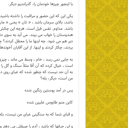
با اینجور چیزها خودمان را، گذراندیم دیگر.
یکی این که این حضور و مراقبت را داشته باشید 
باشد، بالای سرمان باشد ، « تان » یعنی « مان
باشد. مداوم. نفس فیل است. هرچه این چکش حرف
هندوستان را خواب می بیند. می آید به سوی دنی
دیر هم می شود. چه اینها ما را معطل کردند؟ چه
بردند، چکار کردند و اینها. از این آقایان آخوند
به جایی نمی رسد ، خام ، وسط می ماند ، چی
است ، خیال کرده که آن آقا مثلاً سنگ و گل را 
به آن حد نیست که چطور شده که عبای روی دوش
من است، دیگر، بله؟
پس در آمد پوستین رنگین شده
کاین منم طاووس علیین شده
و قبای شما که به سنگینی عبای من نیست، بله؟ 
و این حرفها که باشد ، آدم را صیقلی می دهد و