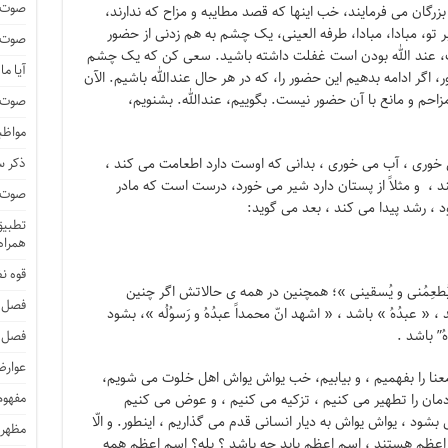
صوت و
زرگان می فرمایند، خب اینها که قصد مطایبه و مزاح که ندارند،
تو، مبادا، مبادا، طرفه العینی، یک چشم به هم زدنی از حضور
صوت و
ت، عند الله بودن است غفلت داشته باشید. سعی کن که یک چشم
آیا م
 اگر ادامه بدهیم این حضور را، که در هر حال عندالله باشیم. الآن
زاحم و مانع با آن حضور نیست. بگوییم، عندالله. بشنویم،
صوت و 
مواظب
 خوری ، آب می خوری ، بدانی که اوست دارد اطعامت می کند ،
ذکر 
 ، و مثلاً از پستان دارد شیر می خورد، درست است که مادر
صوت و 
، رشد پیدا می کند ، بعد می گوید:
تطبیق 
همراه 
قوه ن
ی یُطعِمُنی و یُسقینی »؛ همچنین در همه ی حالاتش اگر چنین
فصل 
 عبدُهُ » باشد ، « اشهد انّ محمداً عبدُهُ و رَسوُلُه »، بشود
” باشد .
فصل 
عوارض
این معنا را بفهمیم ، و بیابیم، خب یواش یواش اهل خلوت می شویم،
مفهوم
ان را تطهیر می کنیم ، تزکیه می کنیم ، و عوض می کنیم
 بشود ، یواش یواش به دیار انسانی قدم می گذاریم ، اینطور. و الّا
مظهر 
 اسم اعظم هستند ، اسم اعظم باید چه باشد ؟ بله؟ اسم اعظم همه