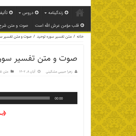
زندگینامه
دروس
تألیف
قلب مؤمن عرش الله است
صوت و متن شرح
خانه
/
متن تفسیر سوره توحید
/
صوت و متن تفسیر سوره
صوت و متن تفسیر سوره ت
زهرا حبیبی مشکینی
آبان ۸, ۱۴۰۲
متن تف
00:00
﴿بسم