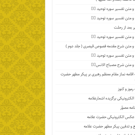
 متن تفسیر سوره توحید ۴️⃣
 متن تفسیر سوره توحید ۳️⃣
ر بعد از رحلت
 متن تفسیر سوره توحید ۲️⃣
 متن شرح مقدمه فصوص قیصری ( جلد دوم )
 متن تفسیر سوره توحید ۱️⃣
 متن شرح مصباح الانس۸⃣
اقامه نماز مقام معظم رهبری بر پیکر مطهر حضرت
رموز و کنوز
الکترونیکی برگزیده اشعارعلامه
امه مصوّر
 عکس الکترونیکی حضرت علامه
 و تدفین پیکر مطهر حضرت علامه