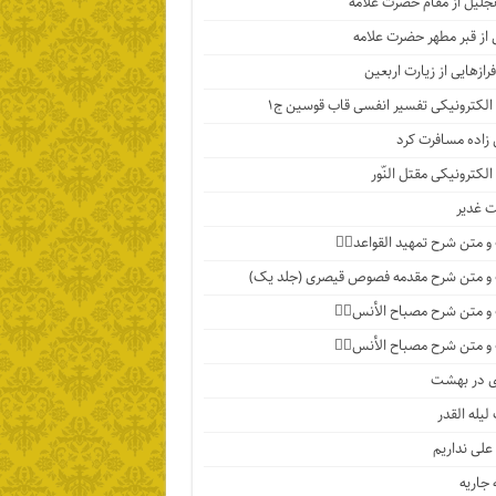
تجلیل از مقام حضرت علامه
 از قبر مطهر حضرت علامه
رازهایی از زیارت اربعین
الکترونیکی تفسیر انفسی قاب قوسین ج۱
اده مسافرت کرد
الکترونیکی مقتل النّور
 غدیر
 متن شرح تمهید القواعد۱️⃣
و متن شرح مقدمه فصوص قیصری (جلد یک)
 متن شرح مصباح الأنس۷️⃣
 متن شرح مصباح الأنس۶️⃣
ی در بهشت
لیله القدر
 علی نداریم
جاریه