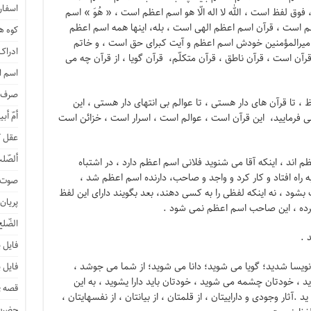
اسفار 
فوق لفظ است ، الله لا اله الّا هو اسم اعظم است ، « هُوَ » اسم
م است ، قرآن اسم اعظم الهی است ، بله، اینها همه اسم اعظم
کوه هی
؛ امیرالمؤمنین خودش اسم اعظم و آیت کبرای حق است ، و خاتم
ادراک
آن است ، قرآن ناطق ، قرآن متکلّم، قرآن گویا ، از قرآن چه می
اسم ا
صرف ن
 ، تا قرآن های دار هستی ، تا عوالم بی انتهای دار هستی ، این
أمّ أبی
 فرمایید، این قرآن است ، عوالم است ، اسرار است ، خزائن است
عقل ک
ألصّلب
 اند ، اینکه آقا می شنوید فلانی اسم اعظم دارد ، در اشتباه
 راه افتاد و کار کرد و واجد و صاحب، دارنده اسم اعظم شد ،
صوت و
 بشود ، نه اینکه لفظی را به کسی دهند، بعد بگویند دارای این لفظ
پریان
کرده ، این صاحب اسم اعظم نمی شود .
الضّلع
 .
فایل 
نویسا شدید؛ گویا می شوید؛ دانا می شوید؛ از شما می جوشد ،
فایل 
، خودتان چشمه می شوید ، خودتان باید دارا یشوید ، به این
قصه ی
د .آثار وجودی و داراییتان ، از قلمتان ، از بیانتان ، از نفسهایتان ،
حضرت 