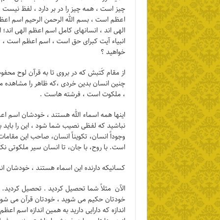
چیز است ، همه چیز را در بر دارد ، لفظ نیست ، 
اعظم است ، بسم الله الرحمن الرحیم اسم اعظ
الهی اند ، انسانهای کامل اسم اعظم الهی اند
انبیاء آیت کبرای حق است ، اسم اعظم است ، قر
خواهید ؟
از مقام کَتبش که در بروی تا به قرآن لوح محفوظ
چنین انسان بدین خردی ،که ظاهر را مشاهده می
، ملکوت است ، فرشته هاست .
اینها همه اسماء الله هستند ، خودشان اسم اعظم
نباشید که لفظی نصیب شما شود ، این را باید به
وجوداً انسان، تکویناً انسان، صاحب این مقامات
است. با روح، با جان، تا انسان سیر ملکوتی ن
کسانیکه دارنده این اسماء هستند ، خودشان اند
الآن مثلاً شما تحصیل کردید . تحصیل کردید. 
خودتان حکیم می شوید ، خودتان قرآن می شوید 
اندازه که دارایی دارید به همین اندازه اسم اعظم ی