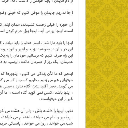
از دم هایتان ، باید خودش را داشت ، نه، حرف
( جا نداریم جایمان را عوض کنیم که خیلی وضع
آن حجره را خیلی زحمت کشیدند، همان ابتدا که 
است، اینجا بو می آید، اینجا پول حرام کردن ا
اینها را باید دارا شد ، اسم اعظم را باید بیابد 
این راه صرف کنیم که برسانیم خودمان را به ی
عمرمان، یک روز از عمرمان مانده ، برسیم به دس
اینجور که ما الآن زندگی می کنیم ، اینجورها که
حرفهایی هم می زنیم ، داریم کسب و کار می کنیم 
می گویید. نخیر آقای عزیز، گناه ندارد ، خیلی
، اینها باشد ،کسی نمی گوید گناه است ، اما آ
غیر از این حرفهاست .
نخیر. اینها را داشته باش ، ولی آن همّت می خ
، پیغمبر و امام می خواهد ، اهتمام می خواهد،
شب می خواهد ، روز می خواهد ، پاسبانی حریم