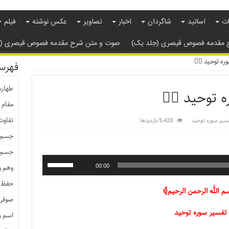
ات
اساتید
شاگردان
اخبار
تصاویر
عکس نوشته
فیلم
 مقدمه فصوص قیصری (جلد یک)
صوت و متن شرح مقدمه فصوص قیصری ( ج
 توحید ۴️⃣
فهرس
طهار
وحید ۴️⃣
مقام 
تفاوت
سیر سوره توحید
5,428 بازدیدها
جسم م
جسم ط
وهم و
00:00
حفظ 
 الله الرحمن الرحیم﴾
صوفی 
تفسیر سوره توحید
اسم 