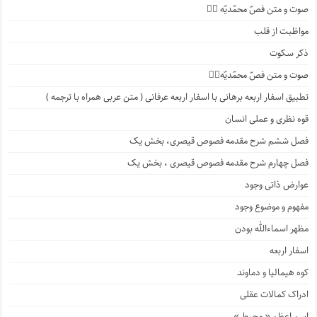
صوت و متن فصّ محمّدیّه ۲️⃣
مواظبت از قلب
ذکر سکوت
صوت و متن فصّ محمّدیّه۱️⃣
تطبیق اسفار اربعه برهانی با اسفار اربعه عرفانی ( متن عربی همراه با ترجمه )
قوه نظری و عملی انسان
فصل ششم شرح مقدمه فصوص قیصری، بخش یک
فصل چهارم شرح مقدمه فصوص قیصری ، بخش یک
عوارض ذاتی وجود
مفهوم و موضوع وجود
مظهر اسماءالله بودن
اسفار اربعه
کوه هیمالیا و دماوند
ادراک کمالات عقلی
اسم اعظم « محیط »