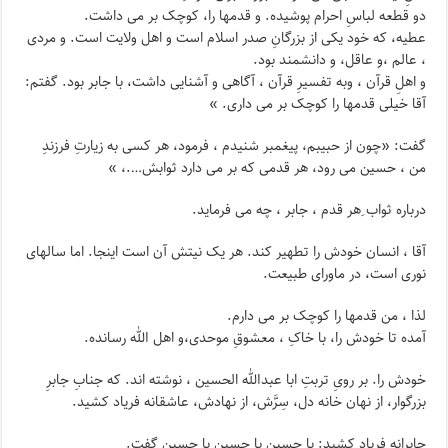
دو قطعه لباسِ احرام پوشیده. و قدمها را، کوچک بر می داشت.
عطیه، که خود یکی از بزرگانِ صدر اسلام است و اهل ولایت است. و مردی
، عالم ،و عاقل، و دانشمند بود.
و اهلِ قرآن ، وبه تفسیرِ قرآن ، آگاهی و آشنایی داشت، با جابر بود. گفتم:
آقا خیلی قدمها را کوچک بر می داری. »
گفت: «چون از حبیبم، پیغمبر شنیدم ، فرمود، هر کسی به زیارتِ فرزندِ
من ، حسین می رود، هر قدمی که بر می دارد ثوابش….، »
درباره ثواب ِهر قدم ، جابر ، چه می فرماید.
آقا ، انسان خودش را تطهیر کند. هر یک نیتش آن است اینجا. اما سالهای
نوری است، در ماورای طبیعت.
لذا ، من قدمها را کوچک بر می دارم.
آمده تا خودش را، با خاکِ ، معشوقِ موحدی،و اهل الله رسانده.
خودش را. بر رویِ تربتِ ابا عبدالله الحسین ، نوشته اند. که جنابِ جابرِ
بزرگوار، از نهان خانه دل، سِرَّش، از نهادش، عاشقانه فریاد کشید.
جابرانه فریاد کشید: یا حسین یا حسین یا حسین گفت.