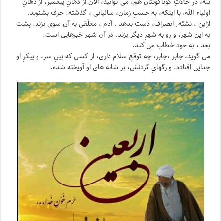
بله، در حالاتِ گوناگونتان هم، می توانید، الان از دهانِ پیغمبر، از دهانِ
اولیاء الله، با اینکه، به حسبِ زمان، سالیانی ، گذشته. حرف بشنوید.
ازاین ، نشئه ِ انصراف، دست بدهد . آدم ، معلّقی به آن سوی بزند. پشت
به این شهر، و رو به شهرِ دیگر بزند. در آن شهر خبرهایی است.
بعد ، به خود خطاب می کند.
می گوید، جابر ،جابر، چه توقعِ سلام داری، از کسی که بینِ سر، و پیکرِ او
جدایی افتاده. و رگهایِ گردنش، بر شانه های او آویخته شده.