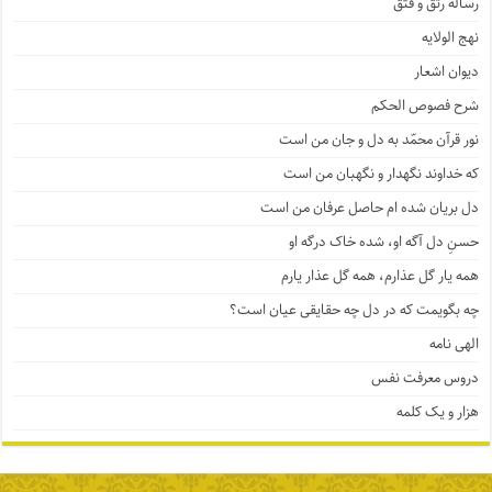
رساله رتق و فتق
نهج الولایه
دیوان اشعار
شرح فصوص الحکم
نور قرآن محمّد به دل و جان من است
که خداوند نگهدار و نگهبان من است
دل بریان شده ام حاصل عرفان من است
حسنِ دل آگه او، شده خاک درگه او
همه یار گل عذارم، همه گل عذار یارم
چه بگویمت که در دل چه حقایقی عیان است؟
الهی نامه
دروس معرفت نفس
هزار و یک کلمه