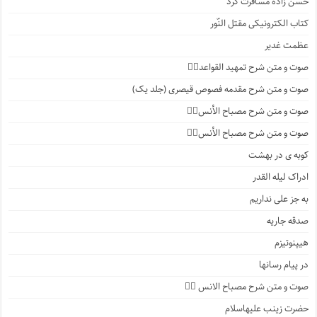
حسن زاده مسافرت کرد
کتاب الکترونیکی مقتل النّور
عظمت غدیر
صوت و متن شرح تمهید القواعد۱️⃣
صوت و متن شرح مقدمه فصوص قیصری (جلد یک)
صوت و متن شرح مصباح الأنس۷️⃣
صوت و متن شرح مصباح الأنس۶️⃣
کوبه ی در بهشت
ادراک لیله القدر
به جز علی نداریم
صدقه جاریه
هیپنوتیزم
در پیام رسانها
صوت و متن شرح مصباح الانس ۵️⃣
حضرت زینب علیهاسلام