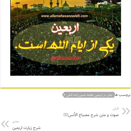
برچسب ها
جابر در اربعین علامه حسن زاده آملی
قبلی
صوت و متن شرح مصباح الأنس۴️⃣
بعدی
شرح زیارت اربعین