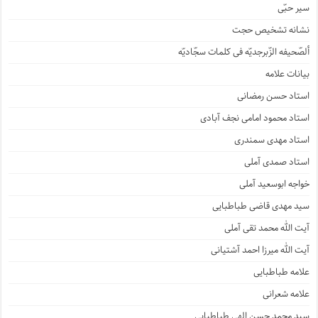
سیر حبّی
نشانه تشخیص حجت
ألصّحیفه الزّبرجدیّه فی کلمات سجّادیّه
بیانات علامه
استاد حسن رمضانی
استاد محمود امامی نجف آبادی
استاد مهدی سمندری
استاد صمدی آملی
خواجه ابوسعید آملی
سید مهدی قاضی طباطبایی
آیت الله محمد تقی آملی
آیت الله میرزا احمد آشتیانی
علامه طباطبایی
علامه شعرانی
سید محمد حسن الهی طباطبایی