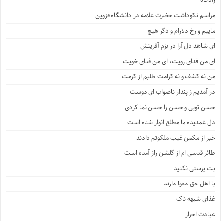
زادگاه
مراسم نکوداشت حضرت علامه در دانشگاه قزوین
ماییم و رخ دلارام و دگر هیچ
ای شاهد دل آرا در بزم آفرینش
ای من فدای رویت، ای من فدای خویت
من نه کشف و نه کرامت طلبم از کرمت
در آمدیم ز پندار ناصواب ای دوست
حسن تویی و حسن را حسن نما کردی
دل غمدیده ما مطلع انوار شده است
خبر از مکمن غیب ملکوتم دادند
طائر قدسی ام از گلشن راز آمده است
بت پرستی نکنید
با اهل حق دعوا دارند
غذای شبهه ناک
عبادت احرار