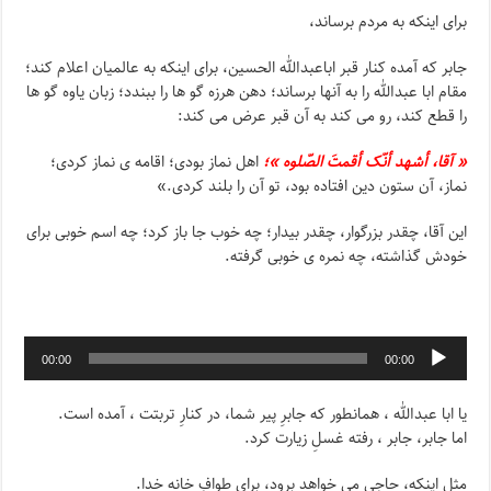
برای اینکه به مردم برساند،
جابر که آمده کنار قبر اباعبدالله الحسین، برای اینکه به عالمیان اعلام کند؛
مقام ابا عبدالله را به آنها برساند؛ دهن هرزه گو ها را ببندد؛ زبان یاوه گو ها
را قطع کند، رو می کند به آن قبر عرض می کند:
« آقا، أشهد أنّک أقمتَ الصّلوه »؛
اهل نماز بودی؛ اقامه ی نماز کردی؛
نماز، آن ستون دین افتاده بود، تو آن را بلند کردی.»
این آقا، چقدر بزرگوار، چقدر بیدار؛ چه خوب جا باز کرد؛ چه اسم خوبی برای
خودش گذاشته، چه نمره ی خوبی گرفته.
00:00
00:00
یا ابا عبدالله ، همانطور که جابرِ پیر شما، در کنارِ تربتت ، آمده است.
اما جابر، جابر ، رفته غسلِ زیارت کرد.
مثلِ اینکه، حاجی می خواهد برود، برای طوافِ خانه خدا.