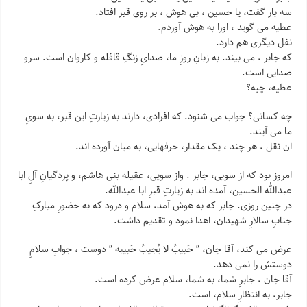
سه بار گفت، یا حسین ، بی هوش ، بر روی قبر افتاد.
عطیه می گوید ، اورا به هوش آوردم.
نفل دیگری هم دارد.
که جابر ، می بیند. به زبانِ روزِ ما، صدایِ زنگِ قافله و کاروان است. سرو
صدایی است.
عطیه، چیه؟
چه کسانی؟ جواب می شنود. که افرادی، دارند به زیارتِ این قبر، به سویِ
ما می آیند.
ان نقل ، هر چند ، یک مقدار، حرفهایی، به میان آورده اند.
امروز بود که از سویی، جابر . واز سویی، عقیله بنی هاشم، و پردگیانِ آلِ ابا
عبدالله الحسین، آمده اند به زیارتِ قبرِ ابا عبدالله.
در چنین روزی. جابر که به هوش آمد، سلام و درود که به حضورِ مبارکِ
جنابِ سالارِ شهیدان، اهدا نمود و تقدیم داشت.
عرض می کند، آقا جان، ” حَبیبُ لا یُجیبُ حَبیبه ” دوست ، جوابِ سلامِ
دوستش را نمی دهد.
آقا جان ، جابرِ شما، به شما، سلام عرض کرده است.
جابر، به انتظارِ سلام، است.