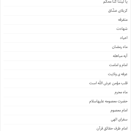
یا لیتنا کنّا معکم
کربلای عشّاق
متفرقه
شهادت
اعیاد
ماه رمضان
آیه مباهله
امام و امامت
عرفه ی ولایت
قلب مؤمن عرش الله است
ماه محرم
حضرت معصومه علیهاسلام
امام معصوم
سفرای الهی
امام ظرف حقائق قرآن