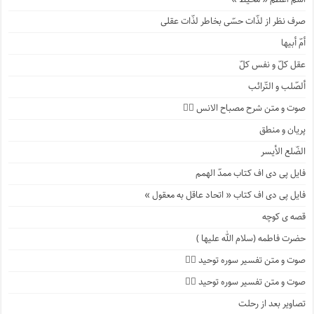
صرف نظر از لذّات حسّی بخاطر لذّات عقلی
أمّ أبیها
عقل کلّ و نفس کلّ
ألصّلب و التّرائب
صوت و متن شرح مصباح الانس ۹️⃣
پریان و منطق
الضّلع الأیسر
فایل پی دی اف کتاب ممدّ الهمم
فایل پی دی اف کتاب « اتحاد عاقل به معقول »
قصه ی کوچه
حضرت فاطمه (سلام الله علیها )
صوت و متن تفسیر سوره توحید ۴️⃣
صوت و متن تفسیر سوره توحید ۳️⃣
تصاویر بعد از رحلت