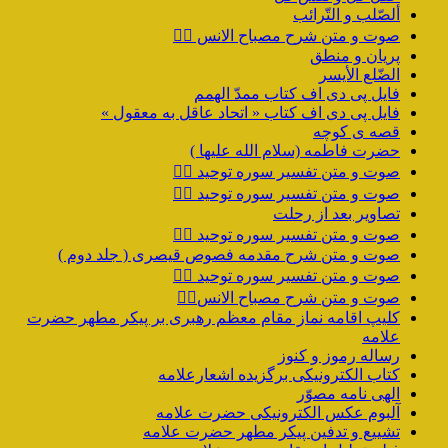
ألصّلب و التّرائب
صوت و متن شرح مصباح الانس ۹️⃣
پریان و منطق
الضّلع الأیسر
فایل پی دی اف کتاب ممدّ الهمم
فایل پی دی اف کتاب « اتحاد عاقل به معقول »
قصه ی کوچه
حضرت فاطمه (سلام الله علیها )
صوت و متن تفسیر سوره توحید ۴️⃣
صوت و متن تفسیر سوره توحید ۳️⃣
تصاویر بعد از رحلت
صوت و متن تفسیر سوره توحید ۲️⃣
صوت و متن شرح مقدمه فصوص قیصری ( جلد دوم )
صوت و متن تفسیر سوره توحید ۱️⃣
صوت و متن شرح مصباح الانس۸⃣
کلیپ اقامه نماز مقام معظم رهبری بر پیکر مطهر حضرت
علامه
رساله رموز و کنوز
کتاب الکترونیکی برگزیده اشعارعلامه
الهی نامه مصوّر
آلبوم عکس الکترونیکی حضرت علامه
تشییع و تدفین پیکر مطهر حضرت علامه