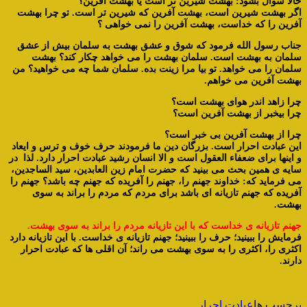
حالا سوال بشود: بهشت شیرین تر است یا بهشت آفرین؟
اگر بهشت شیرین است، بهشت آفرین که شیرین تر است. تو چرا بهشت
آفرین را که خداست، بهشت آفرین را نمی خواهی ؟
جناب رسول الله فرمود که شوق و عشق بهشت به سلمان بیش از عشق
سلمان به بهشت است. سلمان بهشت را می خواهد چکار کند؟ بهشت
سلمان را می خواهد. تو بیا مرا زینت بده. سلمان شما چه می خواهید؟ من
بهشت آفرین می خواهم.
چرا زاهد اندر هوای بهشت است؟
چرا بیخبر از بهشت آفرین است؟
چرا از بهشت آفرین بی خبر است؟
این عبادت احرار است. بزرگان دین ما فرمودند حرف خوف و ترس و ایعاد
و اینها برای ضعفاء العقول است و الا انسان رشید عبادت احرار دارد. لذا در
سایه ی همین بحث می بینید که حضرت امام زین العابدین، سید الساجدین،
می فرماید که: خداوند جهنم را، جهنم را آفریده که جهنم چه باشد؟ جهنم را
آفریده که جهنم تازیانه ای باشد برای مردم که مردم را براند به سوی
بهشت.
جهنم تازیانه ی خداست که با این تازیانه مردم را براند به سوی بهشت.
فرمایش را ببینید؛ حرف را ببینید؛ جهنم تازیانه ی خداست. با این تازیانه دارد
اکثری را، اکثری را به سوی بهشت می راند؛ آن اقلی ها که عبادت احرار
دارند.
برچسب ها
عبادت احرار