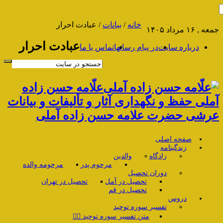
خانه
/
بیانات
/
عبادت احرار
جمعه , ۱۶ مرداد ۱۴۰۵
عبادت احرار
درباره سایت
در پیام رسانها
تماس با ما
علّامه حسن زاده
آملی حفظ و نگهداری آثار و تألیفات و بیانات
عرشی حضرت علامه حسن زاده آملی
صفحه اصلی
زندگینامه
زادگاه
والدین
مرحوم پدر
مرحومه والده
دوران تحصیل
تحصیل در آمل
تحصیل در تهران
تحصیل در قم
دروس
تفسیر سوره توحید
متن تفسیر سوره توحید ۱️⃣