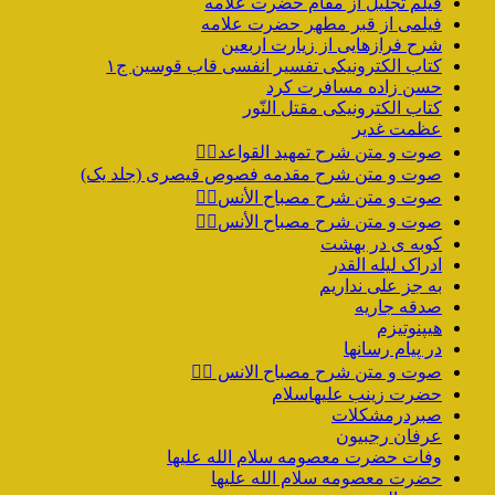
فیلم تجلیل از مقام حضرت علامه
فیلمی از قبر مطهر حضرت علامه
شرح فرازهایی از زیارت اربعین
کتاب الکترونیکی تفسیر انفسی قاب قوسین ج۱
حسن زاده مسافرت کرد
کتاب الکترونیکی مقتل النّور
عظمت غدیر
صوت و متن شرح تمهید القواعد۱️⃣
صوت و متن شرح مقدمه فصوص قیصری (جلد یک)
صوت و متن شرح مصباح الأنس۷️⃣
صوت و متن شرح مصباح الأنس۶️⃣
کوبه ی در بهشت
ادراک لیله القدر
به جز علی نداریم
صدقه جاریه
هیپنوتیزم
در پیام رسانها
صوت و متن شرح مصباح الانس ۵️⃣
حضرت زینب علیهاسلام
صبردرمشکلات
عرفان رجبیون
وفات حضرت معصومه سلام الله علیها
حضرت معصومه سلام الله علیها