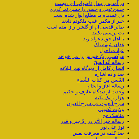
در آمدیم ز پندار ناصواب ای دوست
حسن تویی و حسن را حسن نما کردی
دل غمدیده ما مطلع انوار شده است
خبر از مکمن غیب ملکوتم دادند
طائر قدسی ام از گلشن راز آمده است
بت پرستی نکنید
با اهل حق دعوا دارند
غذای شبهه ناک
عبادت احرار
هرکسی ربّ خودش را می خواهد
رساله أنّه الحقّ
انسان کامل از دیدگاه نهج البلاغه
صد و ده اشاره
النّفس مِن کتاب الشِّفاء
رساله آغاز و انجام
وحدت از دیدگاه عارف و حکیم
هزار و یک نکته
سرح العیون فی شرح العیون
ولایت تکوینی
مناسک حج
رساله خیر الأثر در ردّ جبر و قدر
نورٌ علی نور
صد کلمه در معرفت نفس
رساله رتق و فتق