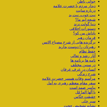
جوانی باطن
دیدار مردم با حضرت علامه
درباره سایت
نیت خوب، نیت بد
شیعه ایم ما؟
دنیا گولت نزند
دستورات اخلاقی
پاداش من کو؟
فرمان رهبر
برگزیده هایی از شرح مصباح الانس
رهبرتان را دوست بدارید
حفظ نظام
آثار رشد و تعالی
نامه ها برنامه ها
در سنین مختلف
انسان در عرف عرفان
شرح زندگی
مراسم وفات همسر حضرت علامه
سفر مقام معظم رهبری به آمل
پیامبر صمد است
یا أیّها المزّمّل
حقیقت خنّاس
سیر حبّی
نشانه تشخیص حجت