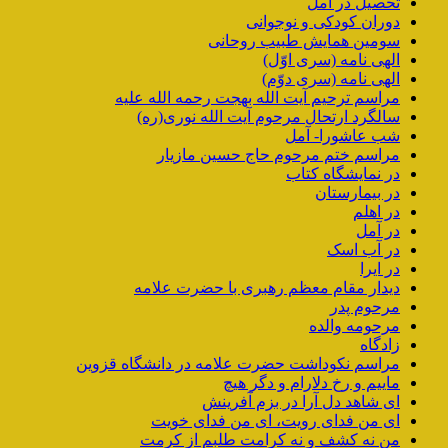
تحصیل در آمل
دوران کودکی و نوجوانی
سومین همایش طبیب روحانی
الهی نامه (سری اوّل)
الهی نامه (سری دوّم)
مراسم ترحیم آیت الله بهجت رحمه الله علیه
سالگرد ارتحال مرحوم آیت الله نوری(ره)
شب عاشورا- آمل
مراسم ختم مرحوم حاج حسین مازیار
در نمایشگاه کتاب
در بیمارستان
در اهلم
در آمل
در آب اسک
در ایرا
دیدار مقام معظم رهبری با حضرت علامه
مرحوم پدر
مرحومه والده
زادگاه
مراسم نکوداشت حضرت علامه در دانشگاه قزوین
ماییم و رخ دلارام و دگر هیچ
ای شاهد دل آرا در بزم آفرینش
ای من فدای رویت، ای من فدای خویت
من نه کشف و نه کرامت طلبم از کرمت