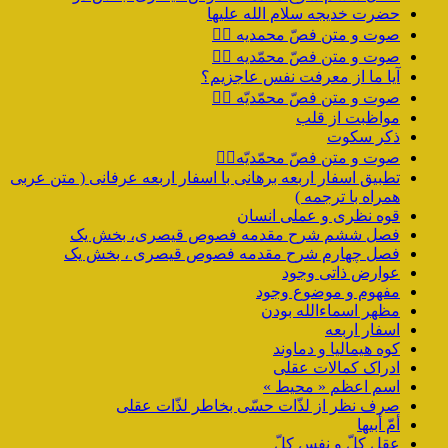
حضرت خدیجه سلام الله علیها
صوت و متن فصّ محمدیه ۴️⃣
صوت و متن فصّ محمّدیه ۳️⃣
آیا ما از معرفت نفس عاجزیم؟
صوت و متن فصّ محمّدیّه ۲️⃣
مواظبت از قلب
ذکر سکوت
صوت و متن فصّ محمّدیّه۱️⃣
تطبیق اسفار اربعه برهانی با اسفار اربعه عرفانی ( متن عربی
همراه با ترجمه )
قوه نظری و عملی انسان
فصل ششم شرح مقدمه فصوص قیصری، بخش یک
فصل چهارم شرح مقدمه فصوص قیصری ، بخش یک
عوارض ذاتی وجود
مفهوم و موضوع وجود
مظهر اسماءالله بودن
اسفار اربعه
کوه هیمالیا و دماوند
ادراک کمالات عقلی
اسم اعظم « محیط »
صرف نظر از لذّات حسّی بخاطر لذّات عقلی
أمّ أبیها
عقل کلّ و نفس کلّ