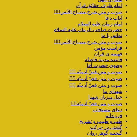
امام ظرف حقائق قرآن
صوت و متن شرح مصباح الأنس۲️⃣
آداب دعا
امام زمان علیه السلام
حضرت صاحب الزمان علیه السلام
تماس با ما
صوت و متن شرح مصباح الأنس۱️⃣
فراست مؤمن
فهیمه ی قرآن
قاعده مدینه فاضله
وضوی حضرت آقا
صوت و متن فصّ آدمیّه ۴️⃣
صوت و متن فصّ آدمیّه ۳️⃣
صوت و متن فصّ آدمیّه ۲️⃣
شهدای ما
خدا، میزبان شهدا
صوت و متن فصّ آدمیّه۱️⃣
دعای مستجاب
فرزندانم
طب و طبیب و تشریح
گشتی در حرکت
گنجینه گوهر روان