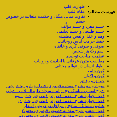
طهارت قلب
مقام قلب
فهرست مطالب
تفاوت مبانی مشّاء و حکمت متعالیه در خصوص
جسم
جسم مفرد و جسم مؤَلَّف
جسم طبیعی و جسم تعلیمی
وهم و عقل و نفس مطمئنه
حفظ حرمت لباس روحانیت
صوفی و صوفی گری و خانقاه
اسم ربّ هر شخص
عظمت مباحث توحیدی
مطابقت متون عرفانی با احادیث و روایات
اطوار انسان در عوالم مختلف
کَون جامع
کَون و اکوان
حقائق و رقائق
صوت و متن شرح مقدمه قیصری، فصل چهارم، بخش چهار
شرح انفسی مناسک حج از امام سجاد علیه السلام به شبلی
فصل چهارم شرح مقدمه فصوص قیصری، بخش سوم
فصل چهارم شرح مقدمه فصوص قیصری ، بخش دو
عناوین مسالک، مناهج و مراحل در دروس اسفار
فصل ششم شرح مقدمه فصوص قیصری، بخش۳
فصل ششم شرح مقدمه فصوص قیصری، بخش دو