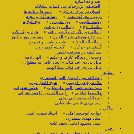
صد و ده اشاره
ألصّحیفه الزّبرجدیّه فی کلمات سجّادیّه
انسان در عرف عرفان
نامه ها برنامه ها
دروس معرفت نفس
رساله آغاز و انجام
ولایت تکوینی
نورٌ علی نور
نهج الولایه
مناسک حج
رساله رتق و فتق
رساله خیر الأثر در ردّ جبر و قدر
هزار و یک نکته
سرح العیون فی شرح العیون
رساله رموز و کنوز
رساله أنّه الحقّ
طب و طبیب و تشریح
گشتی در حرکت
گنجینه گوهر روان
صد کلمه در معرفت نفس
وحدت از دیدگاه عارف و حکیم
الهی نامه
فایل پی دی اف کتاب « اتحاد عاقل به معقول »
فایل پی دی اف کتاب ممدّ الهمم
اساتید
آیت الله میرزا مهدی الهی قمشه ای
علامه رفیعی قزوینی
شیخ فاضل تونی
سید محمد حسن الهی طباطبایی
علامه شعرانی
علامه طباطبایی
آیت الله میرزا احمد آشتیانی
آیت الله محمد تقی آملی
سید مهدی قاضی طباطبایی
شاگردان
خواجه ابوسعید آملی
استاد صمدی آملی
استاد مهدی سمندری
استاد محمود امامی نجف آبادی
اخبار
دیدار مقام معظم رهبری با حضرت علامه