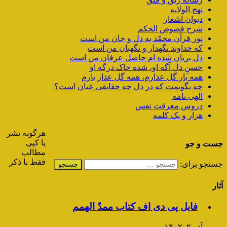
نهج الولایه
دیوان اشعار
شرح فصوص الحکم
نور قرآن محمّد به دل و جان من است
که خداوند نگهدار و نگهبان من است
دل بریان شده ام حاصل عرفان من است
حسنِ دل آگه او، شده خاک درگه او
همه یار گل عذارم، همه گل عذار یارم
چه بگویمت که در دل چه حقایقی عیان است؟
الهی نامه
دروس معرفت نفس
هزار و یک کلمه
هرگونه نشر
یا کپی
جست و جو
مطالب
فقط با ذکر
جستجو برای:
آثار
فایل پی دی اف کتاب ممدّ الهمم
آذر ۲, ۱۴۰۲