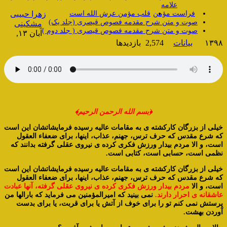
علامه
فراست مؤمن
قلب مؤمن عرش الله است
زهرا حبیبی
صوت و متن شرح مقدمه فصوص قیصری (جلد یک)
مشکینی
صوت و متن شرح مقدمه فصوص قیصری ( جلد دوم )
آبان ۱۳,
۱۳۹۸
بیانات
2,574 بازدیدها
﴿بسم الله الرحمن الرحیم﴾
خیلی از بزرگان کارکشته ی به مقامات عالیه رسیده فرمایشاتشان این است
که شرع مقدس که حرف ترس، جهنم، عذاب، اینها، برای ضعفاء العقول
است، و الا مردم بیدار ورزش فکری کرده ی نیروی عقلی گرفته بدانند که
نظمی است، حسابی است، کتابی است.
خیلی از بزرگان کارکشته ی به مقامات عالیه رسیده فرمایشاتشان این است
که شرع مقدس که حرف ترس، جهنم، عذاب، اینها، برای ضعفاء العقول
است، و الا
مردم بیدار ورزش فکری کرده ی نیروی عقلی گرفته، آنها عبادت
عاشقانه ی احرار دارند.
نمی بینید که امیرالمؤمنین می فرماید که بارالها من
پرستش نمی کنم تو را برای خوف از آتش یا برای قربت، یا برای بدست
آوردن بهشت.