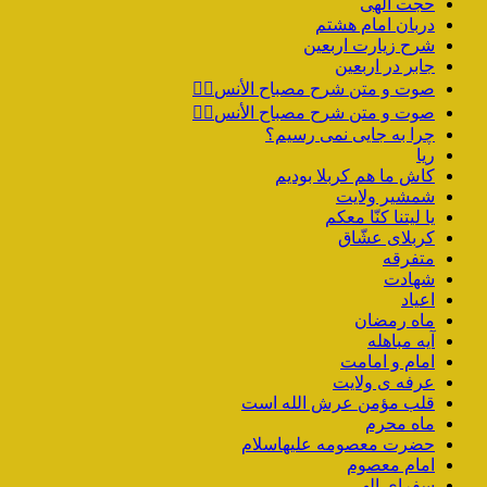
حجت الهی
دربان امام هشتم
شرح زیارت اربعین
جابر در اربعین
صوت و متن شرح مصباح الأنس۴️⃣
صوت و متن شرح مصباح الأنس۳️⃣
چرا به جایی نمی رسیم؟
ریا
کاش ما هم کربلا بودیم
شمشیر ولایت
یا لیتنا کنّا معکم
کربلای عشّاق
متفرقه
شهادت
اعیاد
ماه رمضان
آیه مباهله
امام و امامت
عرفه ی ولایت
قلب مؤمن عرش الله است
ماه محرم
حضرت معصومه علیهاسلام
امام معصوم
سفرای الهی