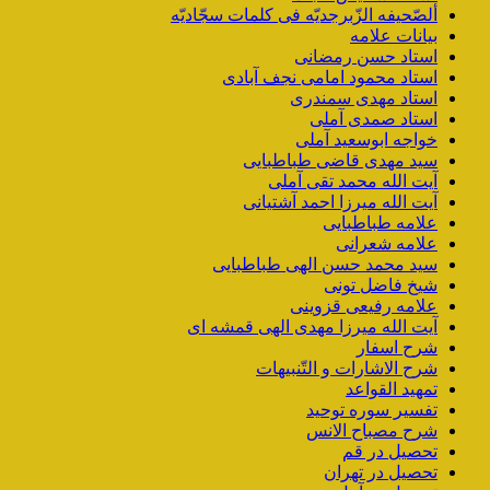
ألصّحیفه الزّبرجدیّه فی کلمات سجّادیّه
بیانات علامه
استاد حسن رمضانی
استاد محمود امامی نجف آبادی
استاد مهدی سمندری
استاد صمدی آملی
خواجه ابوسعید آملی
سید مهدی قاضی طباطبایی
آیت الله محمد تقی آملی
آیت الله میرزا احمد آشتیانی
علامه طباطبایی
علامه شعرانی
سید محمد حسن الهی طباطبایی
شیخ فاضل تونی
علامه رفیعی قزوینی
آیت الله میرزا مهدی الهی قمشه ای
شرح اسفار
شرح الاشارات و التّنبیهات
تمهید القواعد
تفسیر سوره توحید
شرح مصباح الانس
تحصیل در قم
تحصیل در تهران