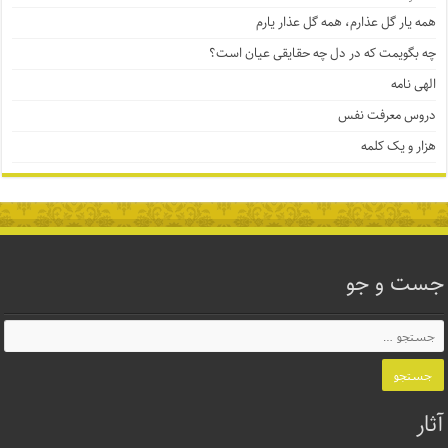
همه یار گل عذارم، همه گل عذار یارم
چه بگویمت که در دل چه حقایقی عیان است؟
الهی نامه
دروس معرفت نفس
هزار و یک کلمه
جست و جو
آثار