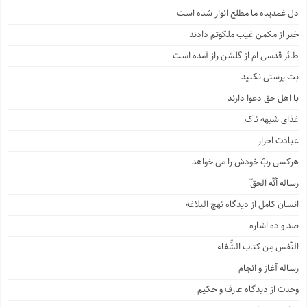
دل غمدیده ما مطلع انوار شده است
خبر از مکمن غیب ملکوتم دادند
طائر قدسی ام از گلشن راز آمده است
بت پرستی نکنید
با اهل حق دعوا دارند
غذای شبهه ناک
عبادت احرار
هرکسی ربّ خودش را می خواهد
رساله أنّه الحقّ
انسان کامل از دیدگاه نهج البلاغه
صد و ده اشاره
النّفس مِن کتاب الشِّفاء
رساله آغاز و انجام
وحدت از دیدگاه عارف و حکیم