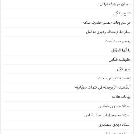
انسان در عرف عرفان
شرح زندگی
مراسم وفات همسر حضرت علامه
سفر مقام معظم رهبری به آمل
پیامبر صمد است
یا أیّها المزّمّل
حقیقت خنّاس
سیر حبّی
نشانه تشخیص حجت
ألصّحیفه الزّبرجدیّه فی کلمات سجّادیّه
بیانات علامه
استاد حسن رمضانی
استاد محمود امامی نجف آبادی
استاد مهدی سمندری
استاد صمدی آملی