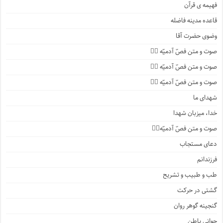
فهیمه ی قرآن
قاعده مدینه فاضله
وضوی حضرت آقا
صوت و متن فصّ آدمیّه ۴️⃣
صوت و متن فصّ آدمیّه ۳️⃣
صوت و متن فصّ آدمیّه ۲️⃣
شهدای ما
خدا، میزبان شهدا
صوت و متن فصّ آدمیّه۱️⃣
دعای مستجاب
فرزندانم
طب و طبیب و تشریح
گشتی در حرکت
گنجینه گوهر روان
جوانی باطن