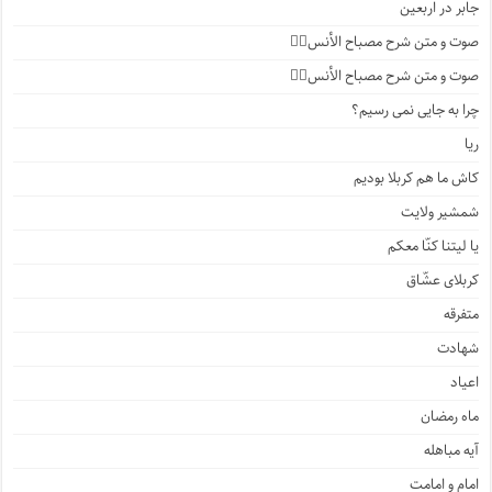
جابر در اربعین
صوت و متن شرح مصباح الأنس۴️⃣
صوت و متن شرح مصباح الأنس۳️⃣
چرا به جایی نمی رسیم؟
ریا
کاش ما هم کربلا بودیم
شمشیر ولایت
یا لیتنا کنّا معکم
کربلای عشّاق
متفرقه
شهادت
اعیاد
ماه رمضان
آیه مباهله
امام و امامت