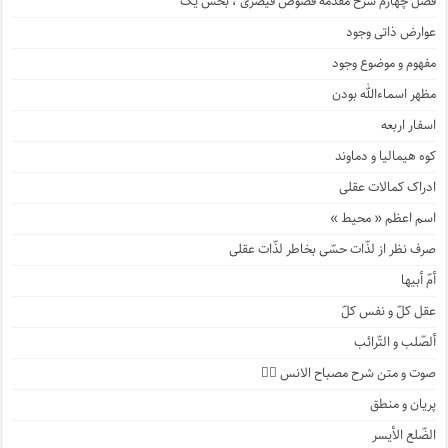
فصل چهارم شرح مقدمه فصوص قیصری ، بخش یک
عوارض ذاتی وجود
مفهوم و موضوع وجود
مظهر اسماءالله بودن
اسفار اربعه
کوه هیمالیا و دماوند
ادراک کمالات عقلی
اسم اعظم « محیط »
صرف نظر از لذّات حسّی بخاطر لذّات عقلی
أمّ أبیها
عقل کلّ و نفس کلّ
ألصّلب و التّرائب
صوت و متن شرح مصباح الانس ۹️⃣
پریان و منطق
الضّلع الأیسر