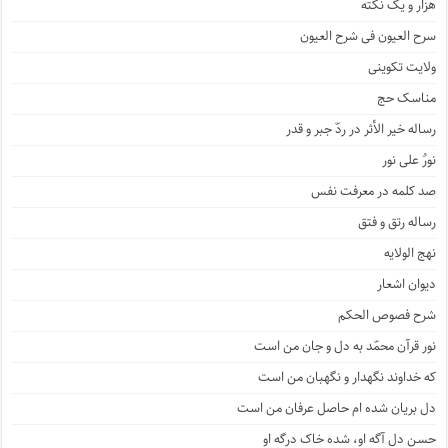
هزار و یک نکته
سرح العیون فی شرح العیون
ولایت تکوینی
مناسک حج
رساله خیر الأثر در ردّ جبر و قدر
نورٌ علی نور
صد کلمه در معرفت نفس
رساله رتق و فتق
نهج الولایه
دیوان اشعار
شرح فصوص الحکم
نور قرآن محمّد به دل و جان من است
که خداوند نگهدار و نگهبان من است
دل بریان شده ام حاصل عرفان من است
حسنِ دل آگه او، شده خاک درگه او