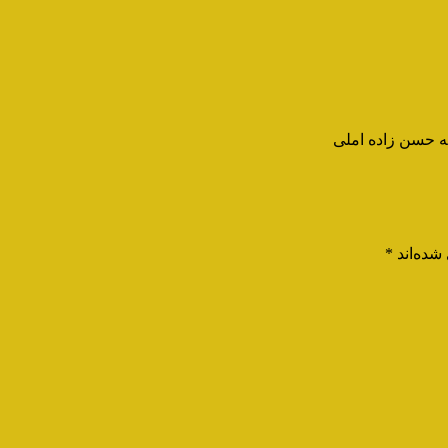
مه حسن زاده املی
شده‌اند
*