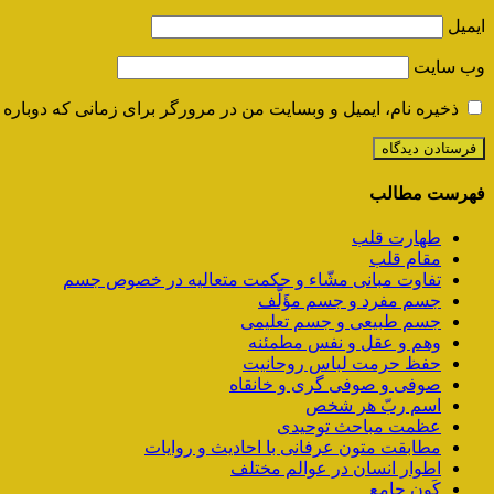
ایمیل
وب‌ سایت
ذخیره نام، ایمیل و وبسایت من در مرورگر برای زمانی که دوباره 
فهرست مطالب
طهارت قلب
مقام قلب
تفاوت مبانی مشّاء و حکمت متعالیه در خصوص جسم
جسم مفرد و جسم مؤَلَّف
جسم طبیعی و جسم تعلیمی
وهم و عقل و نفس مطمئنه
حفظ حرمت لباس روحانیت
صوفی و صوفی گری و خانقاه
اسم ربّ هر شخص
عظمت مباحث توحیدی
مطابقت متون عرفانی با احادیث و روایات
اطوار انسان در عوالم مختلف
کَون جامع