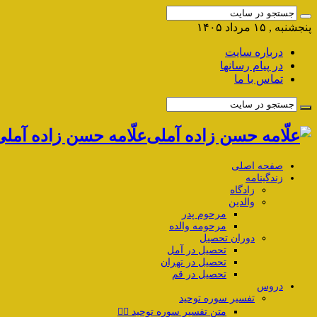
پنجشنبه , ۱۵ مرداد ۱۴۰۵
درباره سایت
در پیام رسانها
تماس با ما
علّامه حسن زاده آمل
صفحه اصلی
زندگینامه
زادگاه
والدین
مرحوم پدر
مرحومه والده
دوران تحصیل
تحصیل در آمل
تحصیل در تهران
تحصیل در قم
دروس
تفسیر سوره توحید
متن تفسیر سوره توحید ۱️⃣