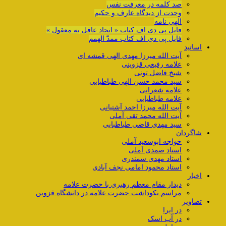
صد کلمه در معرفت نفس
وحدت از دیدگاه عارف و حکیم
الهی نامه
فایل پی دی اف کتاب « اتحاد عاقل به معقول »
فایل پی دی اف کتاب ممدّ الهمم
اساتید
آیت الله میرزا مهدی الهی قمشه ای
علامه رفیعی قزوینی
شیخ فاضل تونی
سید محمد حسن الهی طباطبایی
علامه شعرانی
علامه طباطبایی
آیت الله میرزا احمد آشتیانی
آیت الله محمد تقی آملی
سید مهدی قاضی طباطبایی
شاگردان
خواجه ابوسعید آملی
استاد صمدی آملی
استاد مهدی سمندری
استاد محمود امامی نجف آبادی
اخبار
دیدار مقام معظم رهبری با حضرت علامه
مراسم نکوداشت حضرت علامه در دانشگاه قزوین
تصاویر
در ایرا
در آب اسک