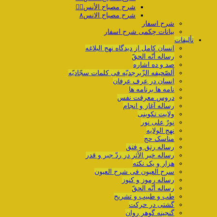
شرح مصباح الأنس۷️⃣
شرح مصباح الانس۸
شرح اسفار
بیانات حِکمی شرح اسفار
تألیفات
انسان کامل از دیدگاه نهج البلاغه
رساله أنّه الحقّ
صد و ده اشاره
ألصّحیفه الزّبرجدیّه فی کلمات سجّادیّه
انسان در عرف عرفان
نامه ها برنامه ها
دروس معرفت نفس
رساله آغاز و انجام
ولایت تکوینی
نورٌ علی نور
نهج الولایه
مناسک حج
رساله رتق و فتق
رساله خیر الأثر در ردّ جبر و قدر
هزار و یک نکته
سرح العیون فی شرح العیون
رساله رموز و کنوز
رساله أنّه الحقّ
طب و طبیب و تشریح
گشتی در حرکت
گنجینه گوهر روان