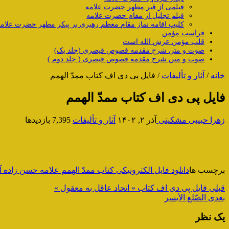
فیلمی از قبر مطهر حضرت علامه
فیلم تجلیل از مقام حضرت علامه
کلیپ اقامه نماز مقام معظم رهبری بر پیکر مطهر حضرت علام
فراست مؤمن
قلب مؤمن عرش الله است
صوت و متن شرح مقدمه فصوص قیصری (جلد یک)
صوت و متن شرح مقدمه فصوص قیصری ( جلد دوم )
خانه
/
آثار و تألیفات
/
فایل پی دی اف کتاب ممدّ الهمم
فایل پی دی اف کتاب ممدّ الهمم
زهرا حبیبی مشکینی
آذر ۲, ۱۴۰۲
آثار و تألیفات
7,395 بازدیدها
برچسب ها
دانلود فایل الکترونیکی کتاب ممدّ الهمم علامه حسن زاده 
قبلی
فایل پی دی اف کتاب « اتحاد عاقل به معقول »
بعدی
الضّلع الأیسر
یک نظر