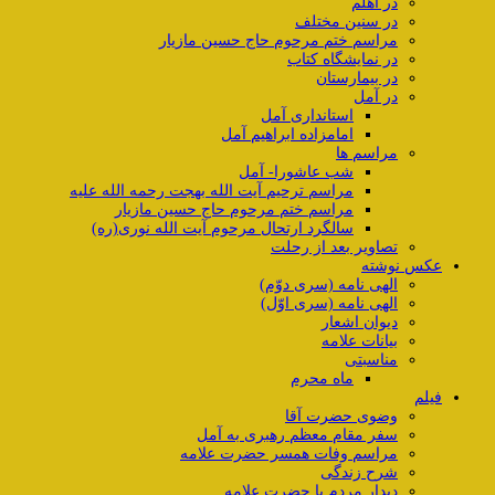
در اهلم
در سنین مختلف
مراسم ختم مرحوم حاج حسین مازیار
در نمایشگاه کتاب
در بیمارستان
در آمل
استانداری آمل
امامزاده ابراهیم آمل
مراسم ها
شب عاشورا- آمل
مراسم ترحیم آیت الله بهجت رحمه الله علیه
مراسم ختم مرحوم حاج حسین مازیار
سالگرد ارتحال مرحوم آیت الله نوری(ره)
تصاویر بعد از رحلت
عکس نوشته
الهی نامه (سری دوّم)
الهی نامه (سری اوّل)
دیوان اشعار
بیانات علامه
مناسبتی
ماه محرم
فیلم
وضوی حضرت آقا
سفر مقام معظم رهبری به آمل
مراسم وفات همسر حضرت علامه
شرح زندگی
دیدار مردم با حضرت علامه