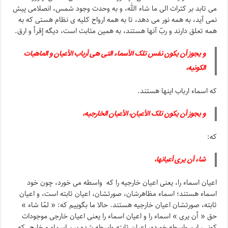
می تابد بر کثرات الی ما شاء الله، و به وحدت وجود شمس، انصلامی پیش
نمی آید، به همه نور می دهد، تا به همه ارواح کلیه ی نظام هستی که به
همه تعلق دارند و ربّ آنها هستند، به همین مثابت است، دیگه إقرأ و ارق.
و یجوز أن یکون نفس تلک الأسماء التی هی أرباب الأعیان و الماهیات
الکونیه،
که اسماء ارباب اینها هستند.
و یجوز أن یکون تلک الأعیان، الأعیان الخارجیه،
که:
شاء أن یری أعیانها،
اعیان اسماء را، یعنی اعیان خارجیه را که واسطه می خورد، چون خود
اسماء هستند؛ اسماء مظاهرشان، صورتشان، اعیان ثابته است، و اعیان
ثابته، صورتشان اعیان خارجیه هستند. حالا ما بگوییم که: « لمّا شاء »
حق « أن یری » اسماء را و اعیان اسماء را یعنی اعیان خارجی موجودات
کونی، این واسطه خورده، اعیان ثابته واسطه شده بین اسماء و خارج. که