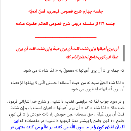
جلسه چهارم شرح فصوص قیصری، فصّ آدمیّه
جلسه ۱۳۱ از سلسله دروس شرح فصوص الحکم حضرت علامه
___________________________________
أن یری أعیانها و إن شئت قلت أن یرى عینَهُ و إن شئت قلت أن یرى
عینَهُ فی کون جامعِ یَحصُرَ الأمر کله
که جمله ی « أن یری أعیانها » مفعولٌ به « لمّا شاء » می شود.
« لمّا شاء الحقّ سبحانه من حیث أسمائه الحسنی الّتی لا یبلغها الإحصاء
أن یری أعیانها» اینطوری می شود.
و در مورد جواب لمّا که عرایضی تقدیم داشتیم. و شارح هم اشاراتی فرمود.
خب حالا « لمّا شاء » که « أن یری أعیانَها » اعیان اسماء را، و إن شئتَ
قلتَ أن یری عَینَهُ ، حق سبحانه عین خودش را، ذات خودش را « فی کونٍ
جامعٍ »؛ کون جامع را پیشتر معنا کردیم؛ داشتیم؛ در مقدمات؛ که
این
آقایان اطلاق کون را بر ما سوی الله می کنند، بر عالَم می کنند منتهی در