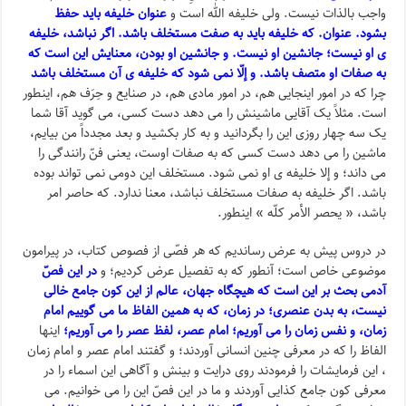
واجب بالذات نیست. ولی خلیفه الله است و
عنوان خلیفه باید حفظ
بشود. عنوان. که خلیفه باید به صفت مستخلف باشد. اگر نباشد، خلیفه
ی او نیست؛ جانشین او نیست. و جانشین او بودن، معنایش این است که
به صفات او متصف باشد. و إلّا نمی شود که خلیفه ی آن مستخلف باشد
چرا که در امور اینجایی هم، در امور مادی هم، در صنایع و حِرَف هم، اینطور
است. مثلاً یک آقایی ماشینش را می دهد دست کسی، می گوید آقا شما
یک سه چهار روزی این را بگردانید و به کار بکشید و بعد مجدداً من بیایم،
ماشین را می دهد دست کسی که به صفات اوست، یعنی فنّ رانندگی را
می داند؛ و إلا خلیفه ی او نمی شود. مستخلف این دومی نمی تواند بوده
باشد. اگر خلیفه به صفات مستخلف نباشد، معنا ندارد. که حاصر امر
باشد، « یحصر الأمر کلّه » اینطور.
در دروس پیش به عرض رساندیم که هر فصّی از فصوص کتاب، در پیرامون
موضوعی خاص است؛ آنطور که به تفصیل عرض کردیم؛ و
در این فصّ
آدمی بحث بر این است که هیچگاه جهان، عالم از این کون جامع خالی
نیست، به بدن عنصری؛ در زمان، که به همین الفاظ ما می گوییم امام
زمان،
و نفس زمان را می آوریم؛ امام عصر، لفظ عصر را می آوریم؛
اینها
الفاظ را که در معرفی چنین انسانی آوردند؛ و گفتند امام عصر و امام زمان
، این فرمایشات را فرمودند روی درایت و بینش و آگاهی این اسماء را در
معرفی کون جامع کذایی آوردند و ما در این فصّ این را می خوانیم. می