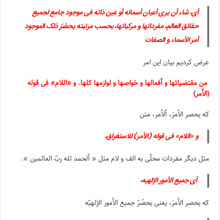
أی، شاء أن یرى أعیان أسمائه أو عین ذاته فی موجود جامع لجمیع
حقائق العالم، مفرداتها و مرکباتها، بحسب مرتبته یحصُرُ ذلک الموجود
أمر الأسماء و الصفات
عرض کردیم بیان این امر
من مقتضیاتها و أفعالها و خواصها و لوازمها کلها. و «اللام» فی قوله
(الأمر)
که یحصر الأمرَ، ألأمر، متن
و «اللام» فی قوله (الأمر) للاستغراق،
مثل دیگر مفردات محلّی به الف و لام مثل « ألحمد لله ربّ العالمین ».
أی جمیع الأمور الإلهیه،
که یحصر الأمرَ، یعنی یحصُرُ جمیع الأمور الإلهیّه