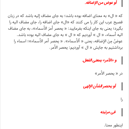
أو عوض من الإضافه.
که « ال» به معنای اضافه بوده باشد؛ به جای مضاف إلیه باشد که در زبان
فصیح عرب این کار را می کنند که «ال» جای اضافه را، جای مضاف الیه را
بگیرد؛ یعنی به جای اینکه بفرمایید: « یحصر أمرَ الأسماء»، به جای مضاف
الیه أسماء، « ال » آوردیم که « ال » به جای مضاف الیه بوده باشد.
عوضٌ مِنَ الإضافه، یعنی « ألأسماء». « یحصر أمر الأسماء»؛ اسماء را
برداشتیم به جایش « ال » آوردیم: یحصر الأمر.
و «الأمر» بمعنى الفعل.
در « یحصر الأمر»
أو یحصر الشأن الإلهی
را
فی مرتبته
اینطور معنا.