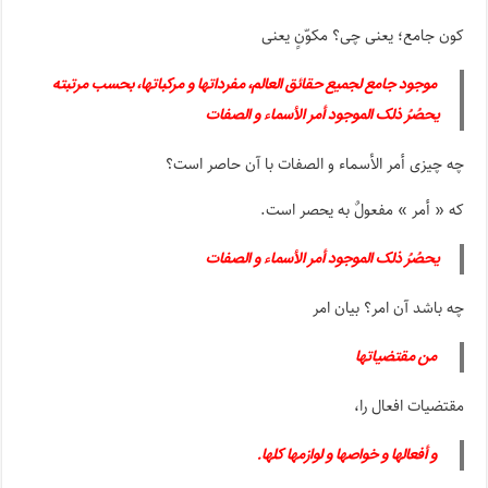
کون جامع؛ یعنی چی؟ مکوّنٍ یعنی
موجود جامع لجمیع حقائق العالم، مفرداتها و مرکباتها، بحسب مرتبته
یحصُرُ ذلک الموجود أمر الأسماء و الصفات
چه چیزی أمر الأسماء و الصفات با آن حاصر است؟
که « أمر » مفعولٌ به یحصر است.
یحصُرُ ذلک الموجود أمر الأسماء و الصفات
چه باشد آن امر؟ بیان امر
من مقتضیاتها
مقتضیات افعال را،
و أفعالها و خواصها و لوازمها کلها.