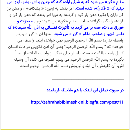
مقام «کن» می شود که به شیئی اراده کند که چنین بباش، بشو، اینها می
بینید که « فکانَ»، شده است.
امر بدهد به زمین: « بشکاف» ؛ و دهن باز
کن باران را بگیر؛ دهن باز کرد و گرفته؛ به دریا امر بدهد که دهن باز کن و
فراعنه را بگیر، گرفته؛ صاحب مقام «کن» می شود؛ چون
معجزات و
خوارق عادات، همه بر می گردد به تأثیرات نفسانی به اذن الله سبحانه؛ که
نفس قوی، و صاحب مقام « کن » می شود.
منتها آن « کن » ربوبی
واسطه ندارد؛ بسم الله الرحمن الرحیم نمی خواهد، اینجا واسطه می
خواهد؛ که ” بسم الله الرحمن الرحیم” یعنی آن اذن تکوینی در ذات انسان
کامل واجب بالذات نیست، باید از جای دیگر، از واجب بالذات، از مبدأ
بگیرد؛ به بسم الله الرحمن الرحیم می بینید تصرف می کند، آن وسیله
اش، آن کلیدش، آن قوّه و نیرویش بسم الله الرحمن الرحیم است.
_________________________________________
در صورت تمایل این لینک را هم ملاحظه فرمایید:
http://zahrahabibimeshkini.blogfa.com/post/11