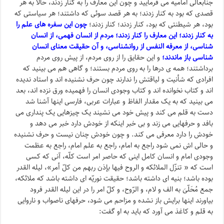
جنابعالی امامیه می فرمایید و چون این معارف را به کنار زدند، حالا به هر
قصدی که بود به کنار زدند؛ به هر قصد سوئی که داشتند؛ هر سیاستی که
بود، هر شیطنتی که بود، کنار زدند؛ کنار زدند؛
چون این سفره های علم را
به کنار زدند؛ این معارف را کنار زدند؛ مردم از انسان فهمی، از انسان
شناسی، از معرفه النفس از روانشناسی، و آن حقیقت معنای انسان
شناسی باز ماندند؛
و این حقایق را از روی مردم، از پیش روی مردم
برداشتند؛ همه ی درها را به روی مردم بستند؛ و گاهی هم می بینید که
افرادی که شأنیت و لیاقتش را ندارند چون حرف نشنیده اند و استاد ندیده
اند و کتاب نخوانده اند و کتاب وجودی انسان را فهمیده ورق نزده اند، بعد
می بینید که به یک مقدار الفاظ و عبارات عربی، فارسی اینها آشنا شد
دست به قلم می کند و پیش خود می نشیند یک چیزهایی یک پنداری می
بافد و حرفهایی می زند و بی خبر اینکه از خودش دارد خبر می دهد و
خودش را دارد معرفی می کند. و چون خودش چنان نیست و حرف نشنیده
و حالی اش نمی شود راجع به امام، راجع به علم امام، راجع به عظمت
وجودی امام و انسان کامل اینی که حاصر امر است کلّه، آنی که کسی
است که « تنزّل الملائکه و الروح فیها بإذن ربهم من کلّ أمر»، لیله القدر
بوده باشد؛ بنیه ای داشته باشد؛ حقیقت نوریّه ای داشته باشد که ملائکه،
جمع مُحَلّیَ به الف و لام، و الرّوح، و کلّ امر را در این لیله القدر فرود
بیاورند اینها برایش باز نشده و مزاحم می شود، حرفهای ناصواب و ناروایی
به قلم و کاغذ می آورد که باید به او گفت: