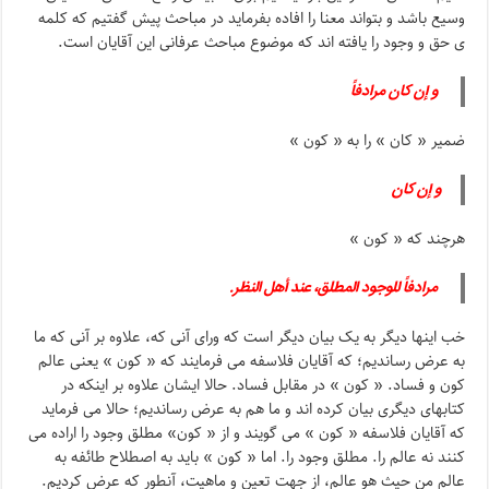
وسیع باشد و بتواند معنا را افاده بفرماید در مباحث پیش گفتیم که کلمه
ی حق و وجود را یافته اند که موضوع مباحث عرفانی این آقایان است.
و إن کان مرادفاً
ضمیر « کان » را به « کون »
و إن کان
هرچند که « کون »
مرادفاً للوجود المطلق، عند أهل النظر.
خب اینها دیگر به یک بیان دیگر است که ورای آنی که، علاوه بر آنی که ما
به عرض رساندیم؛ که آقایان فلاسفه می فرمایند که « کون » یعنی عالم
کون و فساد. « کون » در مقابل فساد. حالا ایشان علاوه بر اینکه در
کتابهای دیگری بیان کرده اند و ما هم به عرض رساندیم؛ حالا می فرماید
که آقایان فلاسفه « کون » می گویند و از « کون» مطلق وجود را اراده می
کنند نه عالم را. مطلق وجود را. اما « کون » باید به اصطلاح طائفه به
عالم من حیث هو عالم، از جهت تعین و ماهیت، آنطور که عرض کردیم.