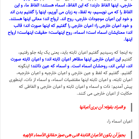
خارجی، اینها الفاظ دارند؛ که این الفاظ، اسماء هستند؛ الفاظ ما، و این
الفاظ را که می نویسیم، به لفظ، به زبان می آوریم، اینها را گفتیم بدن اند
و خود این اعیان موجودات خارجی، روح اند. ارواح اند؛ معانی اینها هستند.
و خود اعیان خارجی را؛ اعیان خارجی را گفتیم که اینها صورت اند؛ قالب
اند؛ معنایشان اسماء است؛ اسماء، روح اینهاست؛ حقیقت اینهاست؛ ارواح
اینها.
به اینجا که رسیدیم گفتیم اعیان ثابته باید، یعنی یک پله جلو رفتیم،
گفتیم
این اعیان خارجی اینها مظاهر اعیان ثابته اند؛ و اعیان ثابته صورت
اند، لباس اند، روحشان اسماء است. و اسماء که عین ذاتند؛
اینگونه
گفتیم. گفتیم که لفظ و عین خارجی و اعیان خارجیه و اعیان خارجیه،
اعیان ثابته، و اعیان ثابته اینها مقتضیات اسماء، و اسماء از ذات، اینطوری
پیش آمدیم: ذات و اسماء و اعیان ثابته و اعیان خارجی و الفاظی که
حکایت از اعیان خارجی می کنند.
و المراد بقوله: أن یری أعیانها
اعیان اسماء را،
یجوزُ أن یکون الأعیانَ الثابتهَ التی هی صورُ حقائقِ الأسماءِ الإلهیهِ