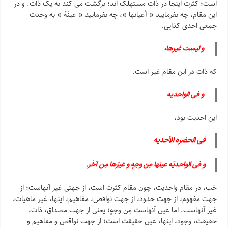
است؛ کثرت اینجا در ذات مستهلک اند؛ برگشت می کند به یک ذات. و در
این مقام، چه بفرمایید « أعیانها »، چه بفرمایید « عینَهُ » به وحدت
جمعی احدی کذایی.
و لیست غیرها،
که ذات در این مقام غیر است.
و فی الواحدیه
این احدیت بود،
فی الحضره الأحدیه
و فی الواحدیّه عینها مِن وجهٍ و غیرُها مِن آخَر.
خب، در مقام واحدیت، چون مقام کثرت است، از جهتی غیر آنهاست؛ از
جهت مفهوم، از جهت حدود، از جهت نواقص، مفاهیم، اینها، غیر ماهیات،
غیر آنهاست. اما عین آنهاست مِن وجهٍ؛ یعنی از جهت مصداق، ذات،
حقیقت، وجود، اینها، عین حقیقت است؛ از جهت نواقص و مفاهیم و