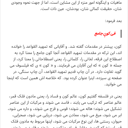
ماهیات و اینگونه امور منزه از این مشاین است، اما از جهت نحوه وجودی
شان، حقیقت کمالی شان، بودشان، عین ذات است.
بعد فرمود:
فی کونٍ جامع
کون، پیشتر در مقدمات گفته شد. و آقایانی که تمهید القواعد را خوانده
اند، ابن ترکه در مقدمات تمهید القواعد آنجا کون جامع را معنا کرد به
اصطلاح این فرقه، لغاتی را، کلماتی را، یعنی اصطلاحاتی را معنا کرد، از
جمله « کون » که این آقایان می فرمایند. و « کون » ی که فیلسوف می
گوید تفاوت دارد. در آن چاپ قدیم تمهید القواعد، آن چاپ سنگی، در
صفحه ی سیزده، اینرا عنوان کرده بود. که خلاصه اش همین است که اینجا
می خوانید.
یعنی در فلسفه گفتیم کون، عالم کون و فساد را، یعنی مادون فلک قمر،
عالم عناصر که ترکیب می یابند ، فاسد می شوند و مرکبات از این عناصر
تشکیل می شوند؛ هاله می شوند؛ قوس و قزح می شوند، و داره می شود،
ابر می شود، میغ می شود، معادن می شود، دریایی می شود، صحرایی،
حیوان، رستنی ها، این نوع مرکبات می شود، اینها مربوط به مادون فلک
قمر است؛ که کون در مقابل فساد، متکون می شوند و فاسد می شوند،