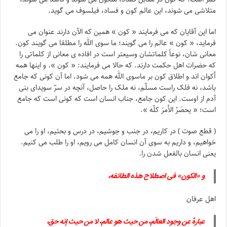
متلاشی می شوند، این عالم کون و فساد، فیلسوف می گوید.
اما این آقایان که می فرمایند « کون » همین که الآن دارند عنوان می
فرماید، « کون » عالم را می گویند؛ ما سوی الله را مطلقا می گویند کون.
معانی شان، نوعاً کلماتشان وسیعتر است در افاده ی معانی از کلماتی را
که حضرات اهل حکمت دارند. که حالا می فرمایند: « کون ». و اینها همه
أکوان اند و اطلاق کون بر ماسوی الله همه می شود. اما آن کونی که جامع
باشد، نه فلک راست مسلّم، نه ملک را حاصل، آنچه در سرّ سویدای بنی
آدم از اوست. این کون جامع، جناب انسان است که کونی است که جامع
است؛ « یحصَرُ الأمرَ کلّه ».
( قطع صوت ) در کاریم، در جنب و جوشیم، در درس و بحثیم، او را می
خواهیم، و داریم به سوی آن انسان کامل می رویم، او را طلب می کنیم.
یعنی انسان بالفعل شدن را.
و «الکون» فی اصطلاح هذه الطائفه،
اهل عرفان
عبارهٌ عن وجود العالَم، من حیث هو عالم، لا من حیث إنه حق،