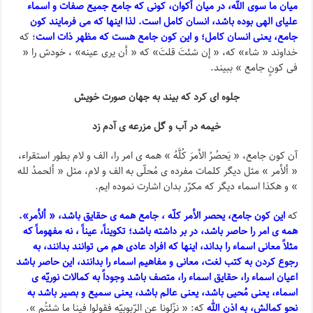
میان ما سوی الله، در میان أکوان، کونی که جامع جمیع صفات و اسماء
علیای الهی بوده باشد، انسان کامل است. لذا اینها که می فرمایند کون
جامع، یعنی انسان کامل؛ و این کون جامع هست که مظهر ذات است
؛ که
خداوند « شاء» که، « إن شئتَ قلتَ» که « أن یری عینه» ، خودش را «
فی کونٍ جامع » ببیند.
جلوه ای کرد که بیند به جهان صورت خویش
خیمه در آب و گل مزرعه ی آدم زد
آن کون جامع، « یَحصُرُ الأمرَ کُلَّهُ » همه ی امر را، الف و لام بطور استقراء،
« ألأمر » مثل دیگر کلمات مفرده ی مُحلّی به الف و لام، مثل « ألحمدُ لله
» و هکذا اسماء دیگر که مکرّر بدان اشارت نموده ایم.
که
این کون جامع، یحصر الأمر کلّه ، جامع همه ی حقایق باشد، « ألأمر».
همه ی امر را حاصر باشد، در بر داشته باشد؛ تکویناً، عیناً ، نه مفهوماً که
مثلاً معانی اسماء را بداند، اینها که افراد عادی هم می توانند بدانند، به
رجوع کردن به کتب لغت، معانی و مفاهیم اسماء را بدانند، این حاصر باشد
اعیان اسماء را، حقایق اسماء را، متصف باشد وجوداً به کمالات نوریّه ی
اسماء، یعنی مُحیی باشد، یعنی عالم باشد، یعنی سمیع و بصیر باشد به
نحو کمالش، به اذن الله
که: « نزّلونا عنِ الرّبوبیّه فقولوا فینا ما شئتُم ».