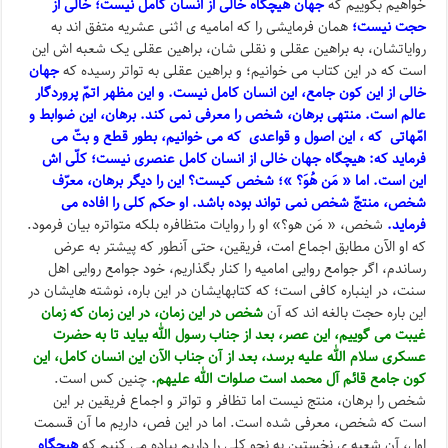
خواهیم بگوییم که
جهان هیچگاه خالی از انسان کامل نیست؛ خالی از
حجت نیست؛
همان فرمایشی را که امامیه ی اثنی عشریه متفق اند به
روایاتشان، به براهین عقلی و نقلی شان، براهین عقلی یک شعبه اش این
است که در این کتاب می خوانیم؛ و براهین عقلی به تواتر رسیده که
جهان
خالی از این کون جامع، این انسان کامل نیست. و این مظهر اتمّ پروردگار
عالم است. منتهی برهان، شخص را معرفی نمی کند. برهان، این ضوابط و
امّهاتی که ، این اصول و قواعدی که می خوانیم، بطور قطع و بتّ می
فرماید که: هیچگاه جهان خالی از انسان کامل عنصری نیست؛ کلّی اش
این است. اما « مَن هُوَ؟ »؛ شخص کیست؟ این را دیگر برهان، معرّف
شخص، منتجّ شخص نمی تواند بوده باشد. او حکم کلی را افاده می
فرماید.
شخص، « مَن هو؟» او را روایات متظافره بلکه متواتره بیان فرمود.
که او الآن مطابق اجماع امت، فریقین، حتی آنطور که پیشتر به عرض
رساندم، اگر جوامع روایی امامیه را کنار بگذاریم، خود جوامع روایی اهل
سنت، در اینباره کافی است؛ که کتابهایشان در این باره، نوشته هایشان در
این باره حجت بالغه اند که آن
شخص در این زمان، در این زمان که زمان
غیبت می گوییم، این عصر، بعد از جناب رسول الله بیاید تا به حضرت
عسکری سلام الله علیه برسد، بعد از آن جناب الآن این انسان کامل، این
کون جامع قائم آل محمد است صلوات الله علیهم.
چنین کس است.
شخص را برهان، منتج نیست اما تظافر و تواتر و اجماع فریقین بر این
است که شخص، معرفی شده است. اما در این فص، داریم ما آن قسمت
اول، آن شعبه ی نخستین به نحو کلی را داریم پیاده می کنیم که
هیچگاه