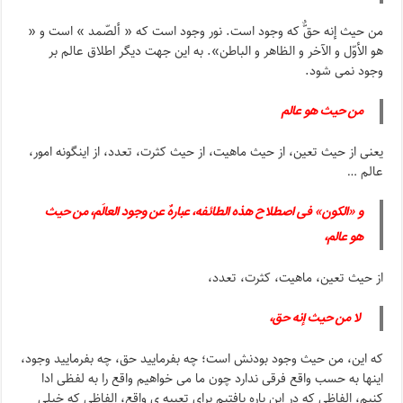
من حیث إنه حقٌّ که وجود است. نور وجود است که « ألصّمد » است و «
هو الأوّل و الآخر و الظاهر و الباطن». به این جهت دیگر اطلاق عالم بر
وجود نمی شود.
من حیث هو عالم
یعنی از حیث تعین، از حیث ماهیت، از حیث کثرت، تعدد، از اینگونه امور،
عالم …
و «الکون» فی اصطلاح هذه الطائفه، عبارهٌ عن وجود العالَم، من حیث
هو عالم،
از حیث تعین، ماهیت، کثرت، تعدد،
لا من حیث إنه حق،
که این، من حیث وجود بودنش است؛ چه بفرمایید حق، چه بفرمایید وجود،
اینها به حسب واقع فرقی ندارد چون ما می خواهیم واقع را به لفظی ادا
کنیم، الفاظی که در این باره یافتیم برای تعبیه ی واقع، الفاظی که خیلی