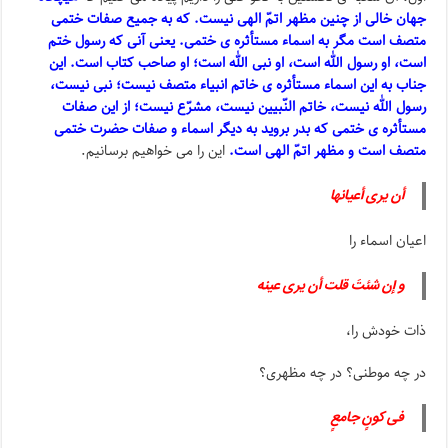
جهان خالی از چنین مظهر اتمّ الهی نیست. که به جمیع صفات ختمی
متصف است مگر به اسماء مستأثره ی ختمی. یعنی آنی که رسول ختم
است، او رسول الله است، او نبی الله است؛ او صاحب کتاب است. این
جناب به این اسماء مستأثره ی خاتم انبیاء متصف نیست؛ نبی نیست،
رسول الله نیست، خاتم النّبیین نیست، مشرّع نیست؛ از این صفات
مستأثره ی ختمی که بدر بروید به دیگر اسماء و صفات حضرت ختمی
متصف است و مظهر اتمّ الهی است.
این را می خواهیم برسانیم.
أن یری أعیانها
اعیان اسماء را
و إن شئتَ قلت أن یری عینه
ذات خودش را،
در چه موطنی؟ در چه مظهری؟
فی کونٍ جامعٍ