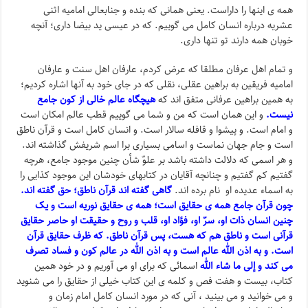
همه ی اینها را داراست. یعنی همانی که بنده و جنابعالی امامیه اثنی
عشریه درباره انسان کامل می گوییم. که در عیسی ید بیضا داری؛ آنچه
خوبان همه دارند تو تنها داری.
و تمام اهل عرفان مطلقا که عرض کردم، عارفان اهل سنت و عارفان
امامیه فریقین به براهین عقلی، نقلی که در جای خود به آنها اشاره کردیم؛
به همین براهین عرفانی متفق اند که
هیچگاه عالم خالی از کون جامع
نیست.
و این همان است که من و شما می گوییم قطب عالم امکان است
و امام است. و پیشوا و قافله سالار است. و انسان کامل است و قرآن ناطق
است و جام جهان نماست و اسامی بسیاری برا اسم شریفش گذاشته اند.
و هر اسمی که دلالت داشته باشد بر علوّ شأن چنین موجود جامع، هرچه
گفتیم کم گفتیم و چنانچه آقایان در کتابهای خودشان این موجود کذایی را
به اسماء عدیده او نام برده اند.
گاهی گفته اند قرآن ناطق؛ حق گفته اند.
چون قرآن جامع همه ی حقایق است؛ همه ی حقایق نوریه است و یک
چنین انسان ذات او، سرّ او، فؤاد او، قلب و روح و حقیقت او حاصر حقایق
قرآنی است و ناطق هم که هست، پس قرآن ناطق. که ظرف حقایق قرآن
است. و به اذن الله عالم است و به اذن الله در عالم کون و فساد تصرف
می کند و إلی ما شاء الله
اسمائی که برای او می آوریم و در خود همین
کتاب، بیست و هفت فص و کلمه ی این کتاب خیلی از حقایق را می شنوید
و می خوانید و می بینید ، آنی که در مورد انسان کامل امام زمان و