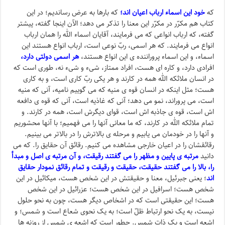
که
خود این اسماء ارباب اعیان اند؛
که بارها به عرض رساندیم؛ در این
کتاب هم مکرّر در مکرّر این معنا را تذکر می دهد؛ الآن اینجا گفته، پیشتر
گفته، که ارباب انواعی که می فرمایند، آقایان اسماء الله را همان ارباب
انواع می فرمایند. که هر اسمی، ربّ نوعی است، ارباب انواع هستند این
اسماء، و این اسماء پروراننده ی این انواع هستند،
هر اسمی دولتی دارد،
افرادی دارد، و کاره ای هست، افراد ممتاز، شیء و شیء نه، طوری است که
در انسان ملائکه الله همه در کارند و هر یکی ربّ کاری است، و به کاری
هست؛ مثل اینکه در انسان قوه ی منیه که می گوییم نامیه، آنی که منیه
است، می پروراند، نمو می دهد؛ آنی که غاذیه است، آنی که قوه ی دافعه
اش است، قوه ی جاذبه اش است، قوای دیگرش است، همه در کارند. و
تمام ملائکه الله در کارند، که ما معانی آنها را می فهمیم؛ با آنها محشوریم
و آنها را در خودمان می یابیم و مرحله ی بالاترش را در بالاتر می بینیم.
رقائقشان را در اعیان خارجی مشاهده می کنیم. رقائق آن حقایق را. که می
دانید
مرتبه ی پایین و مظهر را می گفتند رقیقت، و آن مرتبه ی اصل و مبدأ
را، بالا را می گفتند حقیقت،
حقیقت و رقیقت و تمام رقائق نمودار حقایق
اند
؛ یعنی جبرئیل، معنا و حقیقتش در این شخص هست، میکائیل در این
شخص هست؛ اسرافیل در این شخص هست؛ عزرائیل در این شخص
هست؛ این حقیقتی است که در اشخاص دیگر هست، چون به نحو حلول
نیست، به یک نحو ارتباط ظلّ است؛ به یک نحوی شعاع است و شمس؛ و
اشعه است و یک ذات شمس. چطور است که اشعه ی شمس از روزنه ها