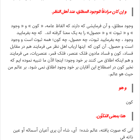
و إن کان مرادفاً للوجود المطلق، عند أهل النظر.
وجود مطلق، و آن فرمایشی که دارند که الفاظ عامه، « کون » و « وجود
» و « ثبوت » و « حصول» را به یک معنا گرفته اند. که چه بفرمایید
وجود ، چه بفرمایید ثبوت، چه حصول، چه کون؛ همه ثبوت است و وجود
است و حصول. آن کون که اینها ارباب اهل نظر می فرمایند هم در مقابل
فساد، کون و فساد مادون فلک عنصر، فلک قمر، عنصریات، می فرمایند
و هم اینکه اطلاق می کنند بر خود وجود؛ اینجا الآن ما تنبیه نموده ایم که
نخیر کون در اصطلاح این آقایان بر خود وجود اطلاق نمی شود. بر عالم من
حیث هو عالم.
و هو
کون
هنا بمعنى المُکَوَّن.
آنی که صورت یافته، عالم شده؛ أی، شاء أن یرى أعیان أسمائه أو عین
ذاته فی