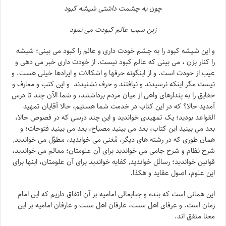
چون به چشمت داشتی شیشه کبود
زین سبب عالم کبودت می نمود
و این شیشه کبود را به چشم خودت داری و عالم را کبود می بینی؛ شیشه
را کنار بزن ، می بینی که عالم کبود نیست. از خودت داری خبر می دهی و
عیب از خودت است. و از اینگونه حرفها و اشکالات و ایرادها خیلی هست. و
نیست مگر اینکه نرسیدند و نیافتند و حرف نشنیدند و این کتب و معارف و
حقایق را به پندارهای واهی از میان مردم برداشتند، و شما الآن چند تا درس
آمدید حالا؟ که در این کتاب در خدمت شما هستیم، حالا آقایان تمهید
القواعد بودید؛ یک تمهیدی خواندید و این چند درسی که در فصوص حالا،
بعد می بینید این کتاب، بعد می بینید مصباح، بعد می بینید فتوحات؛ و
همان طوری که در رشته های دیگر، مُغنی می خواندید، مطوّل می خواندید,
شرح نظام و شرح جامی می خواندید برای آن علومتان؛ معالم می خواندید،
قوانین خواندید؛ رسائل خواندید, کفایه خواندید برای آن علومتان، اینها برای
این علوم، اصول عقاید و هکذا.
این همانی است که بنده و جنابعالی امامیه بر آن اتفاق داریم که این امام
زمان است. و عرفای اهل سنت، عارفان اهل سنت و عارفان امامیه بر این
معنا متفق اند.