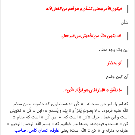
فیکون الأمر بمعنی الشأن و هو أعم من الفعل لأنه
شأن
قد یکون حالًا من الأحوال من غیر فعل.
این یک وجه معنا.
أو یحصُرُ
آن کون جامع
ما تَعَّلَّقَ به الأمرُ الذی هو قولُهُ: «کُن».
که امر را، امر حق سبحانه ، « کُن »؛ همانطوری که حضرت وصیّ سلام
الله علیه فرمود: « لا بِصوتٍ یُقرَأ و لا بِنِداءٍ یُسمَع »؛ این « کُن » تکوینی
است و این همان حرف «کن » است که، « امر ِ کُن » است که مقام «
کن » هست و فرمودند، بعدها می خوانیم که « بسم الله الرحمن الرحیم »
عارف به منزله ی « کن » الله است؛ یعنی
عارف، انسان کامل، صاحب