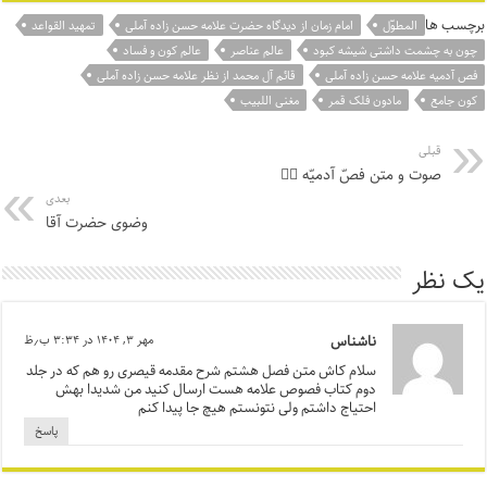
برچسب ها
المطوّل
امام زمان از دیدگاه حضرت علامه حسن زاده آملی
تمهید القواعد
چون به چشمت داشتی شیشه کبود
عالم عناصر
عالم کون و فساد
فص آدمیه علامه حسن زاده آملی
قائم آل محمد از نظر علامه حسن زاده آملی
کون جامع
مادون فلک قمر
مغنی اللبیب
قبلی
صوت و متن فصّ آدمیّه ۳️⃣
بعدی
وضوی حضرت آقا
یک نظر
ناشناس
مهر ۳, ۱۴۰۴ در ۳:۳۴ ب٫ظ
سلام کاش متن فصل هشتم شرح مقدمه قیصری رو هم که در جلد
دوم کتاب فصوص علامه هست ارسال کنید من شدیدا بهش
احتیاج داشتم ولی نتونستم هیچ جا پیدا کنم
پاسخ