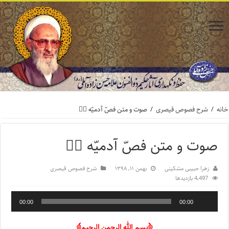
خانه
/
شرح فصوص قیصری
/
صوت و متن فصّ آدمیّه ۴️⃣
صوت و متن فصّ آدمیّه ۴️⃣
زهرا حبیبی مشکینی
بهمن ۱۱, ۱۳۹۸
شرح فصوص قیصری
4,497 بازدیدها
00:00
00:00
﴿بسم الله الرحمن الرحیم﴾