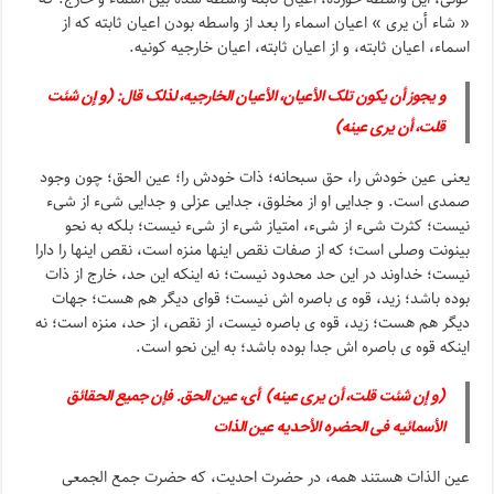
« شاء أن یری » اعیان اسماء را بعد از واسطه بودن اعیان ثابته که از
اسماء، اعیان ثابته، و از اعیان ثابته، اعیان خارجیه کونیه.
و یجوز أن یکون تلک الأعیان، الأعیان الخارجیه، لذلک قال: (و إن شئت
قلت، أن یرى عینه)
یعنی عین خودش را، حق سبحانه؛ ذات خودش را؛ عین الحق؛ چون وجود
صمدی است. و جدایی او از مخلوق، جدایی عزلی و جدایی شیء از شیء
نیست؛ کثرت شیء از شیء، امتیاز شیء از شیء نیست؛ بلکه به نحو
بینونت وصلی است؛ که از صفات نقص اینها منزه است، نقص اینها را دارا
نیست؛ خداوند در این حد محدود نیست؛ نه اینکه این حد، خارج از ذات
بوده باشد؛ زید، قوه ی باصره اش نیست؛ قوای دیگر هم هست؛ جهات
دیگر هم هست؛ زید، قوه ی باصره نیست، از نقص، از حد، منزه است؛ نه
اینکه قوه ی باصره اش جدا بوده باشد؛ به این نحو است.
(و إن شئت قلت، أن یرى عینه) أی، عین الحق. فإن جمیع الحقائق
الأسمائیه فی الحضره الأحدیه عین الذات
عین الذات هستند همه، در حضرت احدیت، که حضرت جمع الجمعی