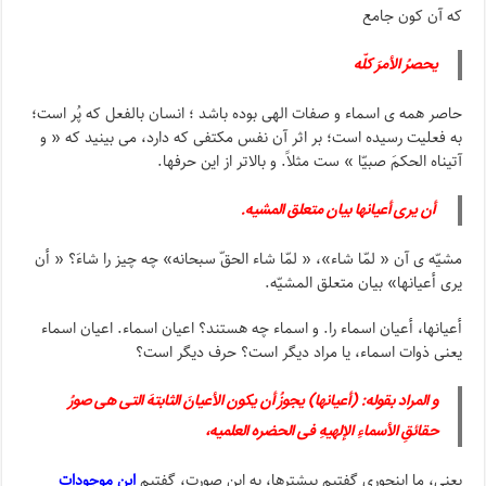
که آن کون جامع
یحصرُ الأمرَ کلّه
حاصر همه ی اسماء و صفات الهی بوده باشد ؛ انسان بالفعل که پُر است؛
به فعلیت رسیده است؛ بر اثر آن نفس مکتفی که دارد، می بینید که « و
آتیناه الحکمَ صبیّا » ست مثلاً. و بالاتر از این حرفها.
أن یری أعیانها بیان متعلق المشیه.
مشیّه ی آن « لمّا شاء»، « لمّا شاء الحقّ سبحانه» چه چیز را شاءَ؟ « أن
یری أعیانها» بیان متعلق المشیّه.
أعیانها، أعیان اسماء را. و اسماء چه هستند؟ اعیان اسماء. اعیان اسماء
یعنی ذوات اسماء، یا مراد دیگر است؟ حرف دیگر است؟
و المراد بقوله: (أعیانها) یجوزُ أن یکون الأعیانَ الثابتهَ التی هی صورُ
حقائقِ الأسماءِ الإلهیهِ فی الحضره العلمیه،
یعنی، ما اینجوری گفتیم پیشترها، به این صورت، گفتیم
این موجودات