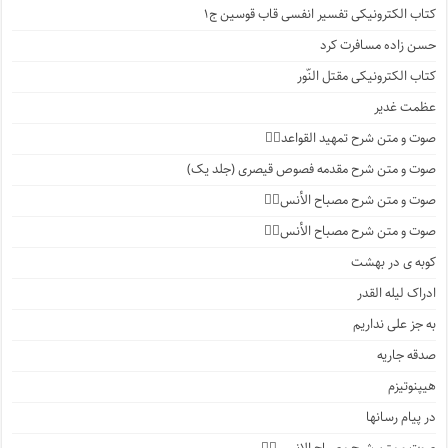
کتاب الکترونیکی تفسیر انفسی قاب قوسین ج۱
حسن زاده مسافرت کرد
کتاب الکترونیکی مقتل النّور
عظمت غدیر
صوت و متن شرح تمهید القواعد۱️⃣
صوت و متن شرح مقدمه فصوص قیصری (جلد یک)
صوت و متن شرح مصباح الأنس۷️⃣
صوت و متن شرح مصباح الأنس۶️⃣
کوبه ی در بهشت
ادراک لیله القدر
به جز علی نداریم
صدقه جاریه
هیپنوتیزم
در پیام رسانها