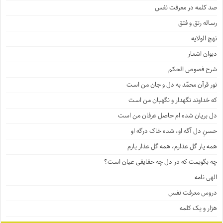
صد کلمه در معرفت نفس
رساله رتق و فتق
نهج الولایه
دیوان اشعار
شرح فصوص الحکم
نور قرآن محمّد به دل و جان من است
که خداوند نگهدار و نگهبان من است
دل بریان شده ام حاصل عرفان من است
حسنِ دل آگه او، شده خاک درگه او
همه یار گل عذارم، همه گل عذار یارم
چه بگویمت که در دل چه حقایقی عیان است؟
الهی نامه
دروس معرفت نفس
هزار و یک کلمه