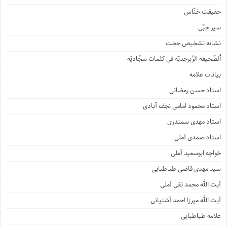
حقیقت خنّاس
سیر حبّی
نشانه تشخیص حجت
ألصّحیفه الزّبرجدیّه فی کلمات سجّادیّه
بیانات علامه
استاد حسن رمضانی
استاد محمود امامی نجف آبادی
استاد مهدی سمندری
استاد صمدی آملی
خواجه ابوسعید آملی
سید مهدی قاضی طباطبایی
آیت الله محمد تقی آملی
آیت الله میرزا احمد آشتیانی
علامه طباطبایی