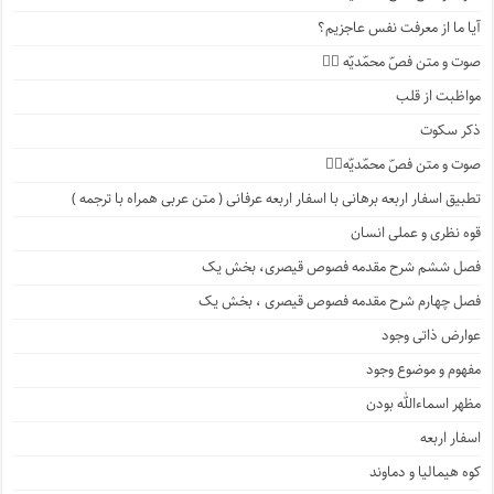
آیا ما از معرفت نفس عاجزیم؟
صوت و متن فصّ محمّدیّه ۲️⃣
مواظبت از قلب
ذکر سکوت
صوت و متن فصّ محمّدیّه۱️⃣
تطبیق اسفار اربعه برهانی با اسفار اربعه عرفانی ( متن عربی همراه با ترجمه )
قوه نظری و عملی انسان
فصل ششم شرح مقدمه فصوص قیصری، بخش یک
فصل چهارم شرح مقدمه فصوص قیصری ، بخش یک
عوارض ذاتی وجود
مفهوم و موضوع وجود
مظهر اسماءالله بودن
اسفار اربعه
کوه هیمالیا و دماوند