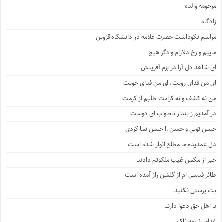
مرحومه والده
زادگاه
مراسم نکوداشت حضرت علامه در دانشگاه قزوین
ماییم و رخ دلارام و دگر هیچ
ای شاهد دل آرا در بزم آفرینش
ای من فدای رویت، ای من فدای خویت
من نه کشف و نه کرامت طلبم از کرمت
در آمدیم ز پندار ناصواب ای دوست
حسن تویی و حسن را حسن نما کردی
دل غمدیده ما مطلع انوار شده است
خبر از مکمن غیب ملکوتم دادند
طائر قدسی ام از گلشن راز آمده است
بت پرستی نکنید
با اهل حق دعوا دارند
غذای شبهه ناک