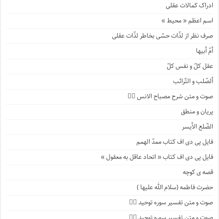
ادراک کمالات عقلی
اسم اعظم « محیط »
صرف نظر از لذّات حسّی بخاطر لذّات عقلی
أمّ أبیها
عقل کلّ و نفس کلّ
ألصّلب و التّرائب
صوت و متن شرح مصباح الانس ۹️⃣
پریان و منطق
الضّلع الأیسر
فایل پی دی اف کتاب ممدّ الهمم
فایل پی دی اف کتاب « اتحاد عاقل به معقول »
قصه ی کوچه
حضرت فاطمه (سلام الله علیها )
صوت و متن تفسیر سوره توحید ۴️⃣
صوت و متن تفسیر سوره توحید ۳️⃣