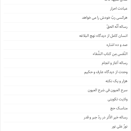
عبادت احرار
هرکسی ربّ خودش را می خواهد
رساله أنّه الحقّ
انسان کامل از دیدگاه نهج البلاغه
صد و ده اشاره
النّفس مِن کتاب الشِّفاء
رساله آغاز و انجام
وحدت از دیدگاه عارف و حکیم
هزار و یک نکته
سرح العیون فی شرح العیون
ولایت تکوینی
مناسک حج
رساله خیر الأثر در ردّ جبر و قدر
نورٌ علی نور