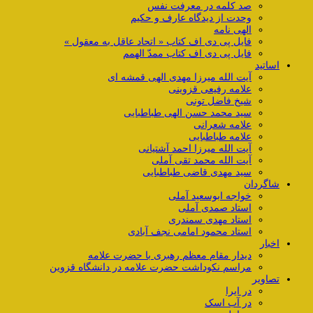
صد کلمه در معرفت نفس
وحدت از دیدگاه عارف و حکیم
الهی نامه
فایل پی دی اف کتاب « اتحاد عاقل به معقول »
فایل پی دی اف کتاب ممدّ الهمم
اساتید
آیت الله میرزا مهدی الهی قمشه ای
علامه رفیعی قزوینی
شیخ فاضل تونی
سید محمد حسن الهی طباطبایی
علامه شعرانی
علامه طباطبایی
آیت الله میرزا احمد آشتیانی
آیت الله محمد تقی آملی
سید مهدی قاضی طباطبایی
شاگردان
خواجه ابوسعید آملی
استاد صمدی آملی
استاد مهدی سمندری
استاد محمود امامی نجف آبادی
اخبار
دیدار مقام معظم رهبری با حضرت علامه
مراسم نکوداشت حضرت علامه در دانشگاه قزوین
تصاویر
در ایرا
در آب اسک