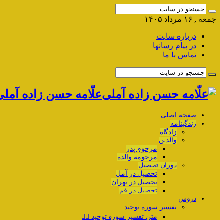
جمعه , ۱۶ مرداد ۱۴۰۵
درباره سایت
در پیام رسانها
تماس با ما
علّامه حسن زاده آمل
صفحه اصلی
زندگینامه
زادگاه
والدین
مرحوم پدر
مرحومه والده
دوران تحصیل
تحصیل در آمل
تحصیل در تهران
تحصیل در قم
دروس
تفسیر سوره توحید
متن تفسیر سوره توحید ۱️⃣