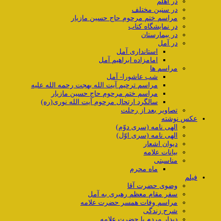
در اهلم
در سنین مختلف
مراسم ختم مرحوم حاج حسین مازیار
در نمایشگاه کتاب
در بیمارستان
در آمل
استانداری آمل
امامزاده ابراهیم آمل
مراسم ها
شب عاشورا- آمل
مراسم ترحیم آیت الله بهجت رحمه الله علیه
مراسم ختم مرحوم حاج حسین مازیار
سالگرد ارتحال مرحوم آیت الله نوری(ره)
تصاویر بعد از رحلت
عکس نوشته
الهی نامه (سری دوّم)
الهی نامه (سری اوّل)
دیوان اشعار
بیانات علامه
مناسبتی
ماه محرم
فیلم
وضوی حضرت آقا
سفر مقام معظم رهبری به آمل
مراسم وفات همسر حضرت علامه
شرح زندگی
دیدار مردم با حضرت علامه