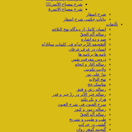
شرح مصباح الأنس۷️⃣
شرح مصباح الانس۸
شرح اسفار
بیانات حِکمی شرح اسفار
تألیفات
انسان کامل از دیدگاه نهج البلاغه
رساله أنّه الحقّ
صد و ده اشاره
ألصّحیفه الزّبرجدیّه فی کلمات سجّادیّه
انسان در عرف عرفان
نامه ها برنامه ها
دروس معرفت نفس
رساله آغاز و انجام
ولایت تکوینی
نورٌ علی نور
نهج الولایه
مناسک حج
رساله رتق و فتق
رساله خیر الأثر در ردّ جبر و قدر
هزار و یک نکته
سرح العیون فی شرح العیون
رساله رموز و کنوز
رساله أنّه الحقّ
طب و طبیب و تشریح
گشتی در حرکت
گنجینه گوهر روان