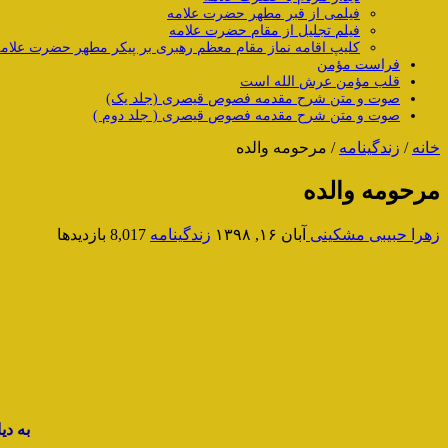
فیلمی از قبر مطهر حضرت علامه
فیلم تجلیل از مقام حضرت علامه
کلیپ اقامه نماز مقام معظم رهبری بر پیکر مطهر حضرت علام
فراست مؤمن
قلب مؤمن عرش الله است
صوت و متن شرح مقدمه فصوص قیصری (جلد یک)
صوت و متن شرح مقدمه فصوص قیصری ( جلد دوم )
خانه
/
زندگینامه
/
مرحومه والده
مرحومه والده
زهرا حبیبی مشکینی
آبان ۱۶, ۱۳۹۸
زندگینامه
8,017 بازدیدها
به دی