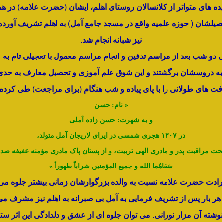
ه های متواتر از کلانسالان روستای اهلم، ایشان
(
حضرت علامه
)
در ه
حصیلشان
(
حوزه علمیه واقع در مسجد جامع آمل
)
به اهلم تشریف آورده
نیز شبانه انجام شد.
ی دو شب بعد از مراسم تدفین و انجام مراسم معمول با تعجیلی تام به م
ه دروسشان برگشتند و این شوق علم آموزی و تحصیل معارف به حدی 
فت های طولانی را با پای پیاده و شب هنگام
(
برای مراجعت
)
طی کرده ب
« نام: حسن
و به شهرت: حسن زاده آملی
در ۱۳۰۷ هجری شمسی در ایرای لاریجان آمل متولد،
حت مراقبت پدر و مادری الهی تربیت، و از پستان پاک مادری مؤمنه عفیفه صدی
سَقاهُما الله و جمیع المؤمنین شراباً طهوراً »
رادت حضرت علامه نسبت به والده بزرگوارشان زمانی بیشتر جلوه می ک
هر بار
پس از تشریف فرمایی به آمل بی صبرانه به اهلم نیز مشرف می
نوشته آن مزار
نورانی. می توان جلوه ای از عشق و دلدادگی این اثر س